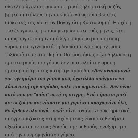
ολοκληρώνοντας μια απαιτητική τηλεοπτική σεζόν,
βρήκε επιτέλους την ευκαιρία να αφοσιωθεί στις
διακοπές της και στον Παναγιώτη Κουτσουμπή. Η σχέση
του ζευγαριού, η οποία μετράει αρκετούς μήνες, έχει
επισφραγιστεί πριν από λίγο καιρό με μια πρόταση
γάμου που έγινε κατά τη διάρκεια ενός ρομαντικού
ταξιδιού τους στο Παρίσι. Ωστόσο, όπως είχε δηλώσει η
προετοιμασία του γάμου δεν αποτελεί την άμεση
προτεραιότητά της αυτή την περίοδο. «
Δεν ανυπομονώ
για την ημέρα του γάμου μου, έχω άλλα πράγματα να
λύσω αυτή την περίοδο, πολύ πιο σημαντικά… Δεν είναι
αυτό που με “καίει” αυτή τη στιγμή. Ενώ είμαστε μαζί
και συζούμε και είμαστε μια χαρά και προχωράνε όλα,
θα έρθουν όλα σιγά - σιγά
» είχε τονίσει χαρακτηριστικά,
υπογραμμίζοντας ότι η σχέση τους είναι σταθερή και
εξελίσσεται με τους δικούς της ρυθμούς, ανεξάρτητα
από την ημερομηνία του γάμου.