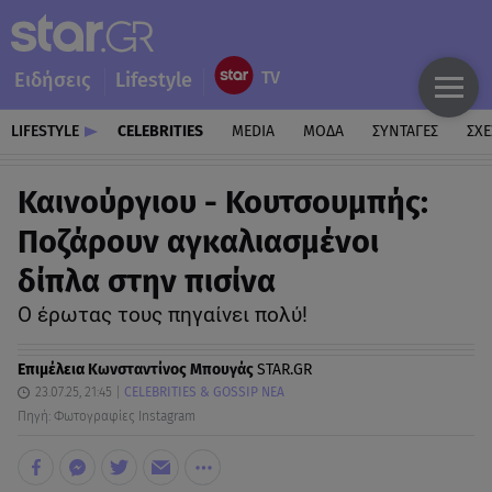
Ειδήσεις
Lifestyle
LIFESTYLE
CELEBRITIES
MEDIA
ΜΟΔΑ
ΣΥΝΤΑΓΕΣ
ΣΧΕ
Καινούργιου - Κουτσουμπής:
Ποζάρουν αγκαλιασμένοι
δίπλα στην πισίνα
Ο έρωτας τους πηγαίνει πολύ!
Επιμέλεια
Κωνσταντίνος Μπουγάς
STAR.GR
23.07.25, 21:45
CELEBRITIES & GOSSIP ΝΕΑ
Πηγή: Φωτογραφίες Instagram