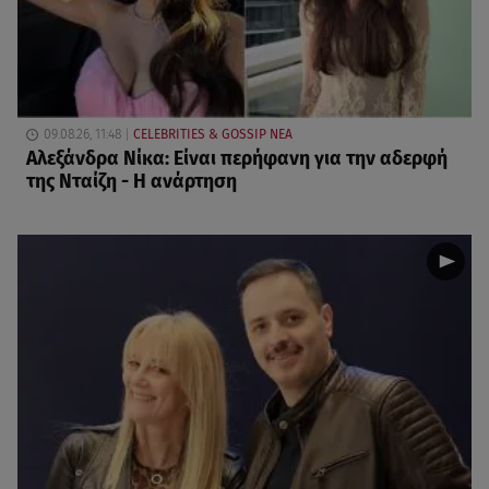
09.08.26, 11:48
CELEBRITIES & GOSSIP ΝΕΑ
Αλεξάνδρα Νίκα: Είναι περήφανη για την αδερφή
της Νταίζη - Η ανάρτηση