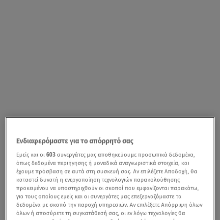
Ενδιαφερόμαστε για το απόρρητό σας
Εμείς και οι
603
συνεργάτες μας αποθηκεύουμε προσωπικά δεδομένα,
όπως δεδομένα περιήγησης ή μοναδικά αναγνωριστικά στοιχεία, και
έχουμε πρόσβαση σε αυτά στη συσκευή σας. Αν επιλέξετε Αποδοχή, θα
καταστεί δυνατή η ενεργοποίηση τεχνολογιών παρακολούθησης
προκειμένου να υποστηριχθούν οι σκοποί που εμφανίζονται παρακάτω,
για τους οποίους εμείς και οι συνεργάτες μας επεξεργαζόμαστε τα
δεδομένα με σκοπό την παροχή υπηρεσιών. Αν επιλέξετε Απόρριψη όλων
όλων ή αποσύρετε τη συγκατάθεσή σας, οι εν λόγω τεχνολογίες θα