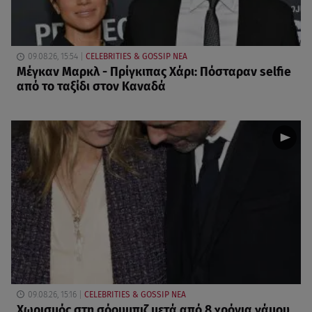
09.08.26, 15:54
CELEBRITIES & GOSSIP ΝΕΑ
Μέγκαν Μαρκλ - Πρίγκιπας Χάρι: Πόσταραν selfie
από το ταξίδι στον Καναδά
09.08.26, 15:16
CELEBRITIES & GOSSIP ΝΕΑ
Χωρισμός στη σόουμπιζ μετά από 8 χρόνια γάμου