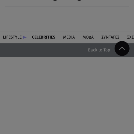
LIFESTYLE
CELEBRITIES
MEDIA
ΜΟΔΑ
ΣΥΝΤΑΓΕΣ
ΣΧΕ
Back to Top