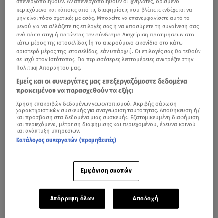
απενεργοποιηθούν. Αν απενεργοποιηθούν οι ιχνηλάτες, ορισμένο
περιεχόμενο και κάποιες από τις διαφημίσεις που βλέπετε ενδέχεται να
μην είναι τόσο σχετικές με εσάς. Μπορείτε να επανεμφανίσετε αυτό το
μενού για να αλλάξετε τις επιλογές σας ή να αποσύρετε τη συναίνεσή σας
ανά πάσα στιγμή πατώντας τον σύνδεσμο Διαχείριση προτιμήσεων στο
κάτω μέρος της ιστοσελίδας [ή το αιωρούμενο εικονίδιο στο κάτω
αριστερό μέρος της ιστοσελίδας, εάν υπάρχει]. Οι επιλογές σας θα τεθούν
σε ισχύ στον Ιστότοπος. Για περισσότερες λεπτομέρειες ανατρέξτε στην
Πολιτική Απορρήτου μας.
Εμείς και οι συνεργάτες μας επεξεργαζόμαστε δεδομένα
προκειμένου να παρασχεθούν τα εξής:
Χρήση επακριβών δεδομένων γεωεντοπισμού. Ακριβής σάρωση
χαρακτηριστικών συσκευής για αναγνώριση ταυτότητας. Αποθήκευση ή/
και πρόσβαση στα δεδομένα μιας συσκευής. Εξατομικευμένη διαφήμιση
και περιεχόμενο, μέτρηση διαφήμισης και περιεχομένου, έρευνα κοινού
και ανάπτυξη υπηρεσιών.
Ευτυχισμένη κι απόλυτα ανανεωμένη, η
Κατερίνα
Κατάλογος συνεργατών (προμηθευτές)
Καινούργιου
απολαμβάνει τις καλοκαιρινές της
διακοπές στην πανέμορφη Πάρο, έχοντας στο πλευρό
της τον σύντροφό της,
Παναγιώτη Κουτσουμπή
.
Εμφάνιση σκοπών
Απόρριψη όλων
Αποδοχή
Καινούργιου: Nέες φωτογραφίες από τα Χανιά & η