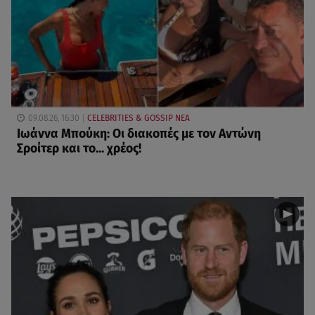
09.08.26, 16:30
CELEBRITIES & GOSSIP ΝΕΑ
Ιωάννα Μπούκη: Οι διακοπές με τον Αντώνη
Σροίτερ και το... χρέος!