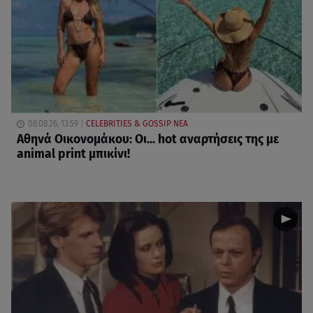
08.08.26, 13:59
CELEBRITIES & GOSSIP ΝΕΑ
Αθηνά Οικονομάκου: Οι... hot αναρτήσεις της με
animal print μπικίνι!