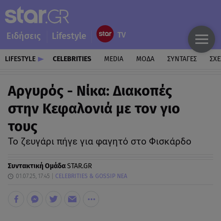
Ειδήσεις
Lifestyle
LIFESTYLE
CELEBRITIES
MEDIA
ΜΟΔΑ
ΣΥΝΤΑΓΕΣ
ΣΧΕ
Αργυρός - Νίκα: Διακοπές
στην Κεφαλονιά με τον γιο
τους
Το ζευγάρι πήγε για φαγητό στο Φισκάρδο
Συντακτική Ομάδα
STAR.GR
01.07.25, 17:45
CELEBRITIES & GOSSIP ΝΕΑ