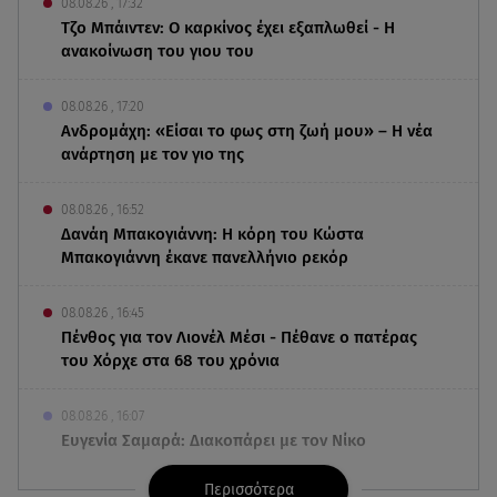
08.08.26 , 17:32
Τζο Μπάιντεν: Ο καρκίνος έχει εξαπλωθεί - Η
ανακοίνωση του γιου του
08.08.26 , 17:20
Ανδρομάχη: «Είσαι το φως στη ζωή μου» – Η νέα
ανάρτηση με τον γιο της
08.08.26 , 16:52
Δανάη Μπακογιάννη: Η κόρη του Κώστα
Μπακογιάννη έκανε πανελλήνιο ρεκόρ
08.08.26 , 16:45
Πένθος για τον Λιονέλ Μέσι - Πέθανε ο πατέρας
του Χόρχε στα 68 του χρόνια
08.08.26 , 16:07
Ευγενία Σαμαρά: Διακοπάρει με τον Νίκο
Μουτσινά - Πού βρίσκονται;
Περισσότερα