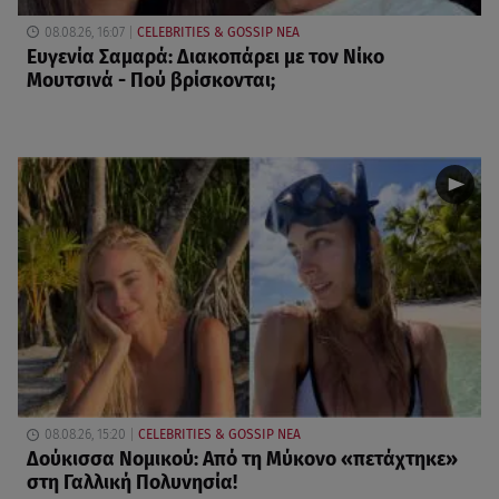
08.08.26, 16:07
CELEBRITIES & GOSSIP ΝΕΑ
Ευγενία Σαμαρά: Διακοπάρει με τον Νίκο
Μουτσινά - Πού βρίσκονται;
08.08.26, 15:20
CELEBRITIES & GOSSIP ΝΕΑ
Δούκισσα Νομικού: Από τη Μύκονο «πετάχτηκε»
στη Γαλλική Πολυνησία!