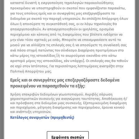
καταστεί δυνατή η ενεργοποίηση τεχνολογιών παρακολούθησης
προκειμένου να υποστηριχθούν οι σκοποί που εμφανίζονται παρακάτω,
για τους οποίους εμείς και οι συνεργάτες μας επεξεργαζόμαστε τα
δεδομένα με σκοπό την παροχή υπηρεσιών. Αν επιλέξετε Απόρριψη όλων
όλων ή αποσύρετε τη συγκατάθεσή σας, οι εν λόγω τεχνολογίες θα
απενεργοποιηθούν. Αν απενεργοποιηθούν οι ιχνηλάτες, ορισμένο
περιεχόμενο και κάποιες από τις διαφημίσεις που βλέπετε ενδέχεται να
μην είναι τόσο σχετικές με εσάς. Μπορείτε να επανεμφανίσετε αυτό το
μενού για να αλλάξετε τις επιλογές σας ή να αποσύρετε τη συναίνεσή σας
ανά πάσα στιγμή πατώντας τον σύνδεσμο Διαχείριση προτιμήσεων στο
κάτω μέρος της ιστοσελίδας [ή το αιωρούμενο εικονίδιο στο κάτω
αριστερό μέρος της ιστοσελίδας, εάν υπάρχει]. Οι επιλογές σας θα τεθούν
σε ισχύ στον Ιστότοπος. Για περισσότερες λεπτομέρειες ανατρέξτε στην
Πολιτική Απορρήτου μας.
Εμείς και οι συνεργάτες μας επεξεργαζόμαστε δεδομένα
προκειμένου να παρασχεθούν τα εξής:
Χρήση επακριβών δεδομένων γεωεντοπισμού. Ακριβής σάρωση
χαρακτηριστικών συσκευής για αναγνώριση ταυτότητας. Αποθήκευση ή/
και πρόσβαση στα δεδομένα μιας συσκευής. Εξατομικευμένη διαφήμιση
και περιεχόμενο, μέτρηση διαφήμισης και περιεχομένου, έρευνα κοινού
και ανάπτυξη υπηρεσιών.
Κατάλογος συνεργατών (προμηθευτές)
Εμφάνιση σκοπών