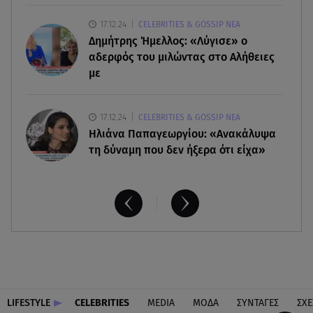
17.12.24
CELEBRITIES & GOSSIP ΝΕΑ
08.08.26 , 14:00
Δημήτρης Ήμελλος: «Λύγισε» ο
Summer fling: Γιατί να πεις ναι σε έναν
καλοκαιρινό έρωτα
αδερφός του μιλώντας στο Αλήθειες
με
17.12.24
CELEBRITIES & GOSSIP ΝΕΑ
Ηλιάνα Παπαγεωργίου: «Ανακάλυψα
τη δύναμη που δεν ήξερα ότι είχα»
LIFESTYLE
CELEBRITIES
MEDIA
ΜΟΔΑ
ΣΥΝΤΑΓΕΣ
ΣΧΕ