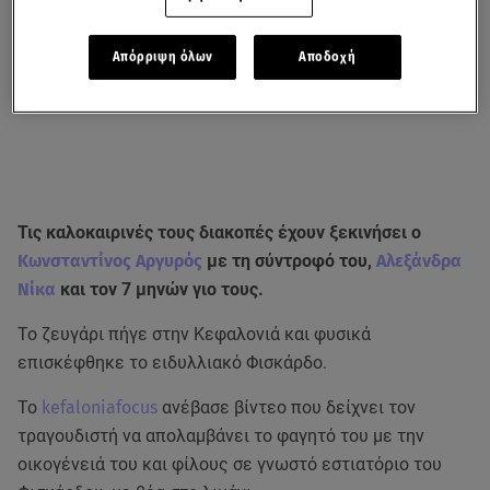
Απόρριψη όλων
Αποδοχή
Τις καλοκαιρινές τους διακοπές έχουν ξεκινήσει ο
Κωνσταντίνος Αργυρός
με τη σύντροφό του,
Αλεξάνδρα
Νίκα
και τον 7 μηνών γιο τους.
Το ζευγάρι πήγε στην Κεφαλονιά και φυσικά
επισκέφθηκε το ειδυλλιακό Φισκάρδο.
Το
kefaloniafocus
ανέβασε βίντεο που δείχνει τον
τραγουδιστή να απολαμβάνει το φαγητό του με την
οικογένειά του και φίλους σε γνωστό εστιατόριο του