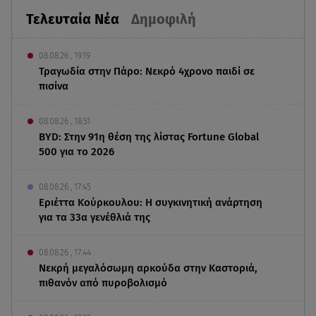
Τελευταία Νέα
Δημοφιλή
08.08.26 , 19:19
Τραγωδία στην Πάρο: Νεκρό 4χρονο παιδί σε
πισίνα
08.08.26 , 18:51
BYD: Στην 91η θέση της λίστας Fortune Global
500 για το 2026
08.08.26 , 17:45
Εριέττα Κούρκουλου: Η συγκινητική ανάρτηση
για τα 33α γενέθλιά της
08.08.26 , 17:44
Νεκρή μεγαλόσωμη αρκούδα στην Καστοριά,
πιθανόν από πυροβολισμό