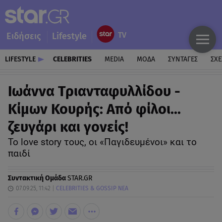
Ειδήσεις
Lifestyle
LIFESTYLE
CELEBRITIES
MEDIA
ΜΟΔΑ
ΣΥΝΤΑΓΕΣ
ΣΧΕ
Ιωάννα Τριανταφυλλίδου -
Κίμων Κουρής: Από φίλοι...
ζευγάρι και γονείς!
Το love story τους, οι «Παγιδευμένοι» και το
παιδί
Συντακτική Ομάδα
STAR.GR
07.09.25, 11:42
CELEBRITIES & GOSSIP ΝΕΑ