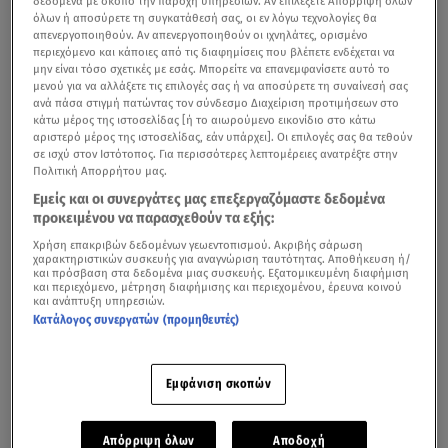
δεδομένα με σκοπό την παροχή υπηρεσιών. Αν επιλέξετε Απόρριψη όλων
Και λαχτάρα. Και περνούν οι ώρες. Και σε εκπλήσσει το
όλων ή αποσύρετε τη συγκατάθεσή σας, οι εν λόγω τεχνολογίες θα
σώμα σου, η αντοχή σου, η ξαφνική ψυχραιμία που δεν
απενεργοποιηθούν. Αν απενεργοποιηθούν οι ιχνηλάτες, ορισμένο
περιεχόμενο και κάποιες από τις διαφημίσεις που βλέπετε ενδέχεται να
μπορείς να καταλάβεις από πού προκύπτει . Και φτάνει
μην είναι τόσο σχετικές με εσάς. Μπορείτε να επανεμφανίσετε αυτό το
μενού για να αλλάξετε τις επιλογές σας ή να αποσύρετε τη συναίνεσή σας
η στιγμή. Και μέχρι να ακουστεί το κλάμα ο χρόνος
ανά πάσα στιγμή πατώντας τον σύνδεσμο Διαχείριση προτιμήσεων στο
σταματά. Και μετά εκρήγνυνται όλα μέσα σου. Και
κάτω μέρος της ιστοσελίδας [ή το αιωρούμενο εικονίδιο στο κάτω
αριστερό μέρος της ιστοσελίδας, εάν υπάρχει]. Οι επιλογές σας θα τεθούν
νιώθεις ευγνώμων που βίωσες αυτό το θαύμα. Όλο αυτό
σε ισχύ στον Ιστότοπος. Για περισσότερες λεπτομέρειες ανατρέξτε στην
το διάστημα. Ή τουλάχιστον έτσι ένιωσα εγώ. Ευγνώμων
Πολιτική Απορρήτου μας.
προς τη φύση.
Εμείς και οι συνεργάτες μας επεξεργαζόμαστε δεδομένα
προκειμένου να παρασχεθούν τα εξής:
Ευγνώμων προς το γιατρό μου, Λάμπρο Γιαννίκο, έναν
Χρήση επακριβών δεδομένων γεωεντοπισμού. Ακριβής σάρωση
εξαιρετικό επιστήμονα αλλά κυρίως άνθρωπο! Που ήταν
χαρακτηριστικών συσκευής για αναγνώριση ταυτότητας. Αποθήκευση ή/
και πρόσβαση στα δεδομένα μιας συσκευής. Εξατομικευμένη διαφήμιση
πάντα εκεί για όλα με ευγένεια, κατανόηση, ευαισθησία!
και περιεχόμενο, μέτρηση διαφήμισης και περιεχομένου, έρευνα κοινού
και ανάπτυξη υπηρεσιών.
Ευγνώμων προς τη Μαία μου για όλη την καθοδήγηση
Κατάλογος συνεργατών (προμηθευτές)
και την ασφάλεια που με έκανε να νιώθω ότι όλα θα
πάνε καλά! Αν η καλή νεράιδα είχε πρόσωπο, θα ήταν το
Εμφάνιση σκοπών
δικό της! Τον γιατρό Κωνσταντίνο Κωσταρά και όλο το
προσωπικό του ΙΑΣΩ. Είστε υπέροχοι! Ευγνώμων προς
τον Κίμωνα γιατί… είναι αυτός που είναι γενικώς!
Απόρριψη όλων
Αποδοχή