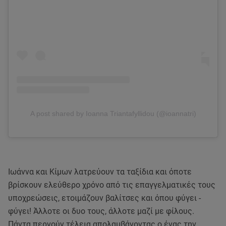
A post shared by Ioanna Triantafyllidou (@ioannatri)
Ιωάννα και Κίμων λατρεύουν τα ταξίδια και όποτε
βρίσκουν ελεύθερο χρόνο από τις επαγγελματικές τους
υποχρεώσεις, ετοιμάζουν βαλίτσες και όπου φύγει -
φύγει! Άλλοτε οι δυο τους, άλλοτε μαζί με φίλους.
Πάντα περνούν τέλεια απολαμβάνοντας ο ένας την