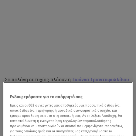
Σε πελάγη ευτυχίας πλέουν η
Ιωάννα Τριανταφυλλίδου
και ο
Κίμων Κουρής
καθώς το μεσημέρι του Σαββάτου 6
Σεπτεμβρίου, έγιναν γονείς για πρώτη φορά. Η ηθοποιός
Ενδιαφερόμαστε για το απόρρητό σας
μάλιστα ανέβασε και την πατουσίτσα του γιου της
Εμείς και οι
603
συνεργάτες μας αποθηκεύουμε προσωπικά δεδομένα,
ευχαριστώντας μεταξύ άλλων και τον σύζυγό της που
όπως δεδομένα περιήγησης ή μοναδικά αναγνωριστικά στοιχεία, και
έχουμε πρόσβαση σε αυτά στη συσκευή σας. Αν επιλέξετε Αποδοχή, θα
στάθηκε δίπλα της από την πρώτη στιγμή.
καταστεί δυνατή η ενεργοποίηση τεχνολογιών παρακολούθησης
προκειμένου να υποστηριχθούν οι σκοποί που εμφανίζονται παρακάτω,
«Και ξεκινάς με υπερένταση, γεμάτη αγωνία. Και φόβο.
για τους οποίους εμείς και οι συνεργάτες μας επεξεργαζόμαστε τα