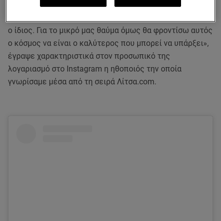
Εδώ και μερικές μέρες, για μένα ο κόσμος δεν είναι πια
ο ίδιος. Για το μικρό μας θαύμα όμως θα φροντίσω αυτός
ο κόσμος να είναι ο καλύτερος που μπορεί να υπάρξει»,
έγραψε χαρακτηριστικά στον προσωπικό της
λογαριασμό στο Instagram η ηθοποιός την οποία
γνωρίσαμε μέσα από τη σειρά Λίτσα.com.