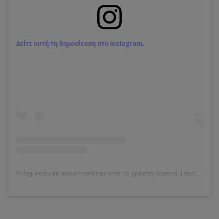
Δείτε αυτή τη δημοσίευση στο Instagram.
Η δημοσίευση κοινοποιήθηκε από το χρήστη Ioanna Triantafyllidou (@ioannatri)