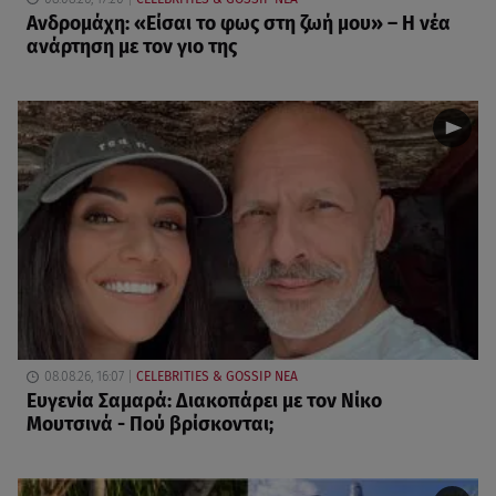
Ανδρομάχη: «Είσαι το φως στη ζωή μου» – Η νέα
ανάρτηση με τον γιο της
08.08.26, 16:07
CELEBRITIES & GOSSIP ΝΕΑ
Ευγενία Σαμαρά: Διακοπάρει με τον Νίκο
Μουτσινά - Πού βρίσκονται;