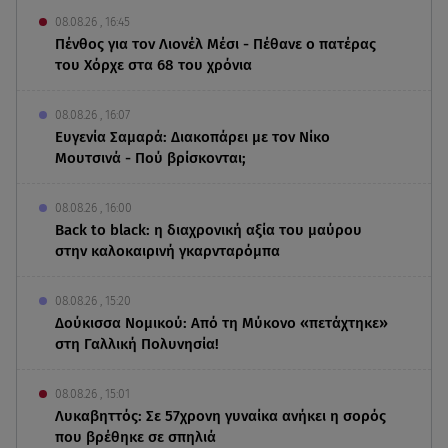
08.08.26 , 16:45
Πένθος για τον Λιονέλ Μέσι - Πέθανε ο πατέρας
του Χόρχε στα 68 του χρόνια
08.08.26 , 16:07
Ευγενία Σαμαρά: Διακοπάρει με τον Νίκο
Μουτσινά - Πού βρίσκονται;
08.08.26 , 16:00
Back to black: η διαχρονική αξία του μαύρου
στην καλοκαιρινή γκαρνταρόμπα
08.08.26 , 15:20
Δούκισσα Νομικού: Από τη Μύκονο «πετάχτηκε»
στη Γαλλική Πολυνησία!
08.08.26 , 15:01
Λυκαβηττός: Σε 57χρονη γυναίκα ανήκει η σορός
που βρέθηκε σε σπηλιά