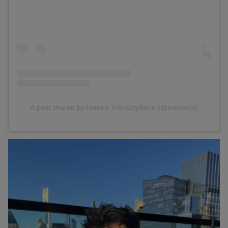
A post shared by Ioanna Triantafyllidou (@ioannatri)