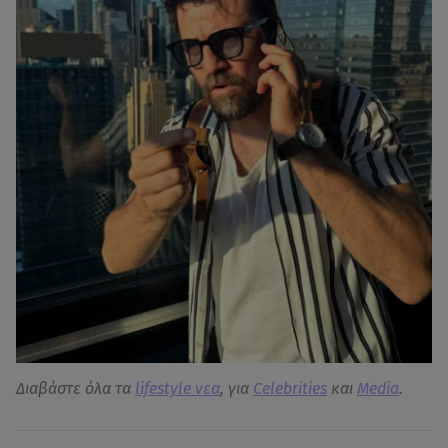
Διαβάστε όλα τα
lifestyle νεα
, για
Celebrities
και
Media
.