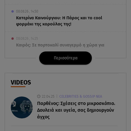
08.08.26 , 14:50
Κατερίνα Καινούργιου: Η Πάρος και το cool
φορμάκι της κορούλας της!
08.08.26 , 14:25
Καιρός: Σε πορτοκαλί συναγερμό η χώρα για
φωτιές τα επόμενα 24ωρα
Περισσότερα
08.08.26 , 14:00
Summer fling: Γιατί να πεις ναι σε έναν
καλοκαιρινό έρωτα
VIDEOS
08.08.26 , 13:59
22.04.25
CELEBRITIES & GOSSIP ΝΕΑ
Αθηνά Οικονομάκου: Οι... hot αναρτήσεις της με
Παρθένος: Σχέσεις στο μικροσκόπιο.
animal print μπικίνι!
Δουλειά και υγεία, σας δημιουργούν
άγχος
08.08.26 , 13:49
Πάνω από 56.000 επιβάτες αναχώρησαν σήμερα