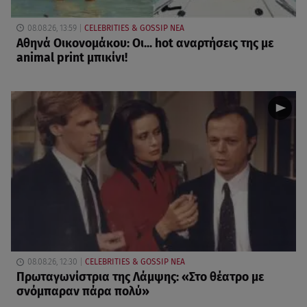
08.08.26, 13:59
CELEBRITIES & GOSSIP ΝΕΑ
Αθηνά Οικονομάκου: Οι... hot αναρτήσεις της με
animal print μπικίνι!
08.08.26, 12:30
CELEBRITIES & GOSSIP ΝΕΑ
Πρωταγωνίστρια της Λάμψης: «Στο θέατρο με
σνόμπαραν πάρα πολύ»