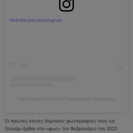
View this post on Instagram
A post shared by Ioanna Triantafyllidou (@ioannatri)
Οι πρώτες κοινές δημόσιες φωτογραφίες τους ως
ζευγάρι ήρθαν στο «φως» τον Φεβρουάριο του 2023