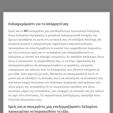
Ενδιαφερόμαστε για το απόρρητό σας
Εμείς και οι
603
συνεργάτες μας αποθηκεύουμε προσωπικά δεδομένα,
όπως δεδομένα περιήγησης ή μοναδικά αναγνωριστικά στοιχεία, και
έχουμε πρόσβαση σε αυτά στη συσκευή σας. Αν επιλέξετε Αποδοχή, θα
καταστεί δυνατή η ενεργοποίηση τεχνολογιών παρακολούθησης
προκειμένου να υποστηριχθούν οι σκοποί που εμφανίζονται παρακάτω,
για τους οποίους εμείς και οι συνεργάτες μας επεξεργαζόμαστε τα
δεδομένα με σκοπό την παροχή υπηρεσιών. Αν επιλέξετε Απόρριψη όλων
όλων ή αποσύρετε τη συγκατάθεσή σας, οι εν λόγω τεχνολογίες θα
απενεργοποιηθούν. Αν απενεργοποιηθούν οι ιχνηλάτες, ορισμένο
περιεχόμενο και κάποιες από τις διαφημίσεις που βλέπετε ενδέχεται να
μην είναι τόσο σχετικές με εσάς. Μπορείτε να επανεμφανίσετε αυτό το
μενού για να αλλάξετε τις επιλογές σας ή να αποσύρετε τη συναίνεσή σας
ανά πάσα στιγμή πατώντας τον σύνδεσμο Διαχείριση προτιμήσεων στο
κάτω μέρος της ιστοσελίδας [ή το αιωρούμενο εικονίδιο στο κάτω
αριστερό μέρος της ιστοσελίδας, εάν υπάρχει]. Οι επιλογές σας θα τεθούν
σε ισχύ στον Ιστότοπος. Για περισσότερες λεπτομέρειες ανατρέξτε στην
Πολιτική Απορρήτου μας.
Εμείς και οι συνεργάτες μας επεξεργαζόμαστε δεδομένα
προκειμένου να παρασχεθούν τα εξής: