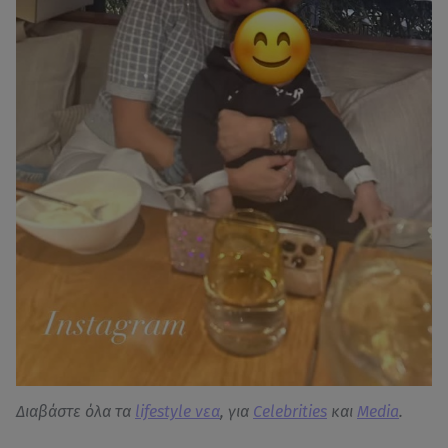
Διαβάστε όλα τα
lifestyle νεα
, για
Celebrities
και
Media
.