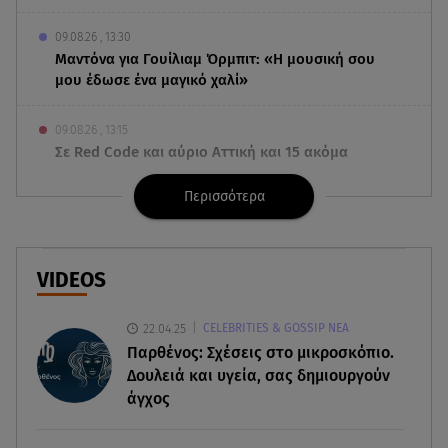
09.08.26 , 13:30
Μαντόνα για Γουίλιαμ Όρμπιτ: «Η μουσική σου
μου έδωσε ένα μαγικό χαλί»
09.08.26 , 13:15
Σε Red Code και αύριο Αττική και 15 ακόμα
περιοχές - 400 φωτιές σε 10 μέρες
Περισσότερα
09.08.26 , 12:54
Βαλέρια Χοψονίδου: Βάφτισε τον γιο της στη
Βουλιαγμένη - Το όνομα που πήρε
VIDEOS
09.08.26 , 12:44
22.04.25
CELEBRITIES & GOSSIP ΝΕΑ
Ερυθρός Σταυρός: Άγρια επίθεση σε νοσηλεύτρια
Παρθένος: Σχέσεις στο μικροσκόπιο.
στα Επείγοντα
Δουλειά και υγεία, σας δημιουργούν
άγχος
09.08.26 , 12:28
Πάρος: Χωρίς ναυαγοσώστη η πισίνα του beach