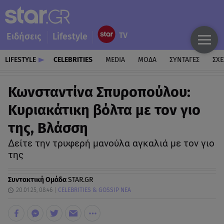
Ειδήσεις
Lifestyle
LIFESTYLE
CELEBRITIES
MEDIA
ΜΟΔΑ
ΣΥΝΤΑΓΕΣ
ΣΧΕ
Κωνσταντίνα Σπυροπούλου:
Κυριακάτικη βόλτα με τον γιο
της, Βλάσση
Δείτε την τρυφερή μανούλα αγκαλιά με τον γιο
της
Συντακτική Ομάδα
STAR.GR
20.01.25, 08:46
CELEBRITIES & GOSSIP ΝΕΑ