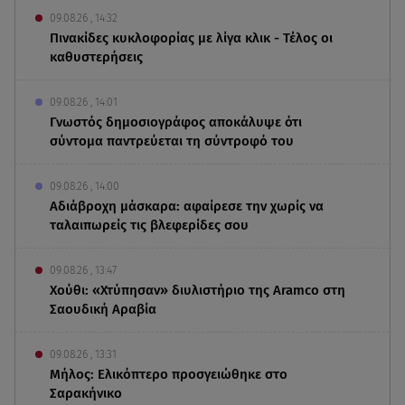
09.08.26 , 14:32
Πινακίδες κυκλοφορίας με λίγα κλικ - Τέλος οι
καθυστερήσεις
09.08.26 , 14:01
Γνωστός δημοσιογράφος αποκάλυψε ότι
σύντομα παντρεύεται τη σύντροφό του
09.08.26 , 14:00
Αδιάβροχη μάσκαρα: αφαίρεσε την χωρίς να
ταλαιπωρείς τις βλεφερίδες σου
09.08.26 , 13:47
Χούθι: «Χτύπησαν» διυλιστήριο της Aramco στη
Σαουδική Αραβία
09.08.26 , 13:31
Μήλος: Ελικόπτερο προσγειώθηκε στο
Σαρακήνικο