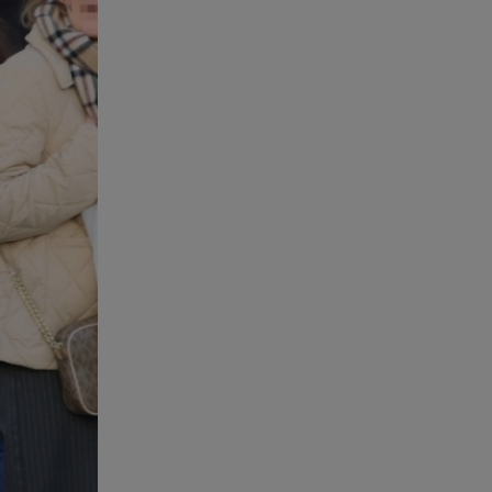
«Πόσο πιο πάνω απ΄την πίστα
το θες;»
06.08.26 , 11:17
Kymco Agility NX 125 Τοp Case:
Η τιμή του νέου μοντέλου
06.08.26 , 11:17
Στην παραλία η Αποστολία Ζώη:
« Γεμάτη αλμύρα»
06.08.26 , 11:16
Κηδεία Λάκη Χαλκιά:
Συντετριμμένη η σύζυγός του
στο τελευταίο «αντίο»
06.08.26 , 11:00
Κώστας Τουρνάς - Διονύσης
Τσακνής «Το Ροκ το Ελληνικό»,
στο Θέατρο Άλσος