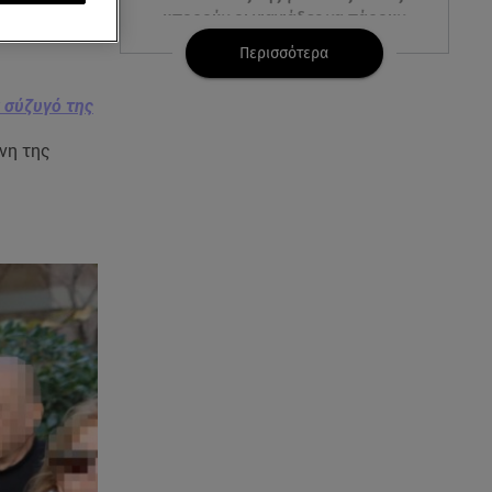
μπορούν οι γιαγιάδες να πάρουν
500€ τον μήνα
Περισσότερα
06.08.26 , 12:02
 σύζυγό της
Η Βελμάρ δίνει το Fiat 500
Hybrid από 18.990 ευρώ
νη της
06.08.26 , 12:00
Welcome August: 3 μοδάτα
looks για τον τελευταίο μήνα
του καλοκαιριού
06.08.26 , 11:48
Νέα Υόρκη: «Τα παιδιά έχουν
μια μικρή ίωση», έγραψε, πριν
τα σκοτώσει
06.08.26 , 11:28
Αλεξάνδρου σε Ελληνίδου: