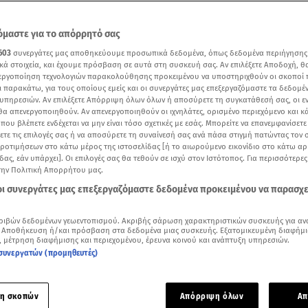
μαστε για το απόρρητό σας
603
συνεργάτες μας αποθηκεύουμε προσωπικά δεδομένα, όπως δεδομένα περιήγησης
κά στοιχεία, και έχουμε πρόσβαση σε αυτά στη συσκευή σας. Αν επιλέξετε Αποδοχή, θ
νεργοποίηση τεχνολογιών παρακολούθησης προκειμένου να υποστηριχθούν οι σκοποί
ι παρακάτω, για τους οποίους εμείς και οι συνεργάτες μας επεξεργαζόμαστε τα δεδομέ
υπηρεσιών. Αν επιλέξετε Απόρριψη όλων όλων ή αποσύρετε τη συγκατάθεσή σας, οι ε
 θα απενεργοποιηθούν. Αν απενεργοποιηθούν οι ιχνηλάτες, ορισμένο περιεχόμενο και κά
 που βλέπετε ενδέχεται να μην είναι τόσο σχετικές με εσάς. Μπορείτε να επανεμφανίσετ
ξετε τις επιλογές σας ή να αποσύρετε τη συναίνεσή σας ανά πάσα στιγμή πατώντας τον
προτιμήσεων στο κάτω μέρος της ιστοσελίδας [ή το αιωρούμενο εικονίδιο στο κάτω α
δας, εάν υπάρχει]. Οι επιλογές σας θα τεθούν σε ισχύ στον Ιστότοπος. Για περισσότερε
ντεο της Μαριάντας Πιερίδη/ Βίντεο Breakfast@Star
την Πολιτική Απορρήτου μας.
 οι συνεργάτες μας επεξεργαζόμαστε δεδομένα προκειμένου να παρασχ
Δείτε περισσότερα άρθρα μας στα αποτελέσματα αναζήτησης
ριβών δεδομένων γεωεντοπισμού. Ακριβής σάρωση χαρακτηριστικών συσκευής για αν
Add star.gr on Google
 Αποθήκευση ή/και πρόσβαση στα δεδομένα μιας συσκευής. Εξατομικευμένη διαφήμι
, μέτρηση διαφήμισης και περιεχομένου, έρευνα κοινού και ανάπτυξη υπηρεσιών.
συνεργατών (προμηθευτές)
Πιερίδη
απαθανατίστηκε να κάνει βόλτα στο κέντρο της Αθήνα
 δεν πέρασε απαρατήρητο. Η γνωστή τραγουδίστρια, επέλεξε 
η σκοπών
Απόρριψη όλων
Απ
o μπλε τζιν παντελόνι, που κολάκευε ιδιαίτερα τη σιλουέτα 