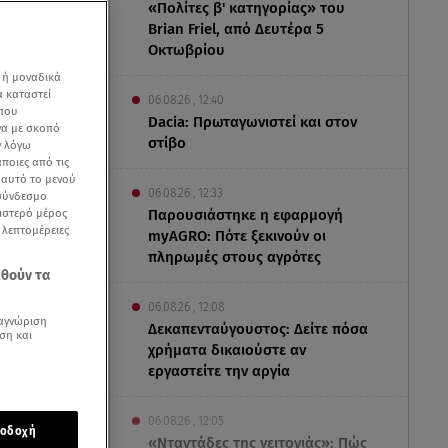
«Πολίτες β' κατηγορίας» του
Brian Friel, από Δευτέρα 5
Οκτωβρίου
 ή μοναδικά
α καταστεί
06.08.26 , 12:40
 που
Dacia: Πρωταγωνιστεί και στον
να με σκοπό
στίβο
ν λόγω
ποιες από τις
ε αυτό το μενού
06.08.26 , 12:33
 σύνδεσμο
ριστερό μέρος
Παρουσιάστηκε η εφαρμογή
ς λεπτομέρειες
myAGRO: Πότε ξεκινούν οι
πληρωμές στους αγρότες
εθούν τα
06.08.26 , 12:08
αγνώριση
Δεκαπενταύγουστος: Δείτε πόσα
ση και
χρήματα δικαιούστε αν
εργαστείτε την αργία
ς και το
ένα
06.08.26 , 12:05
οδοχή
της και το
«Νταντάδες της γειτονιάς»: Πώς