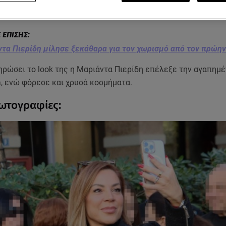
μαύρη turtle neck μπλούζα και tweed jacket.
τα Πιερίδη μίλησε ξεκάθαρα για τον χωρισμό από τον πρώην
ηρώσει το look της η Μαριάντα Πιερίδη επέλεξε την αγαπημέ
a, ενώ φόρεσε και χρυσά κοσμήματα.
φωτογραφίες: