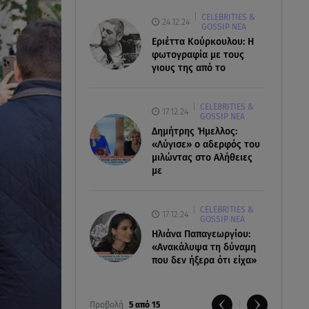
CELEBRITIES &
24.12.24
GOSSIP ΝΕΑ
Εριέττα Κούρκουλου: Η
φωτογραφία με τους
γιους της από το
CELEBRITIES &
17.12.24
GOSSIP ΝΕΑ
Δημήτρης Ήμελλος:
«Λύγισε» ο αδερφός του
μιλώντας στο Αλήθειες
με
CELEBRITIES &
17.12.24
GOSSIP ΝΕΑ
Ηλιάνα Παπαγεωργίου:
«Ανακάλυψα τη δύναμη
που δεν ήξερα ότι είχα»
Προβολή
5 από 15