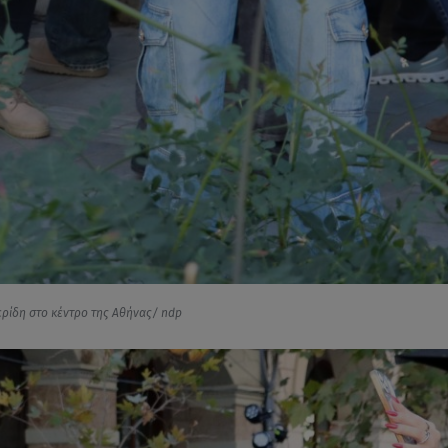
ερίδη στο κέντρο της Αθήνας/ ndp