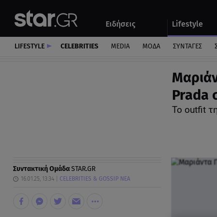
Αθλητικά
Quiz
Ειδήσεις
Lifestyle
Αυτοκίνητο
LIFESTYLE
CELEBRITIES
MEDIA
ΜΟΔΑ
ΣΥΝΤΑΓΕΣ
Μαριάν
Prada 
To outfit
Συντακτική Ομάδα
STAR.GR
16.01.25, 13:34
CELEBRITIES & GOSSIP ΝΕΑ