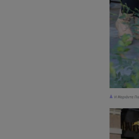
Η Μαριάντα Πι