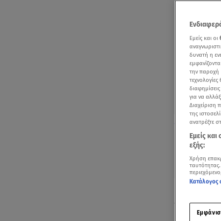
Ενδιαφερό
Εμείς και οι
αναγνωριστι
δυνατή η ε
εμφανίζοντα
την παροχή 
τεχνολογίες
διαφημίσεις
για να αλλά
Διαχείριση 
της ιστοσελί
Παλαιότερο βί
ανατρέξτε σ
Εμείς και
εξής:
Χρήση επακ
ταυτότητας.
περιεχόμενο
Κατάλογος 
Η
Μαριάντα 
ντύσιμό της
Εμφάνισ
υπέροχο carg