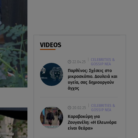
06.08.26 , 10:52
Marfin: Στην Ελλάδα η 46χρονη
που κατηγορείται για την
τραγωδία του 2010
VIDEOS
06.08.26 , 10:33
Μάλια: Βούτηξε για να σώσει τη
CELEBRITIES &
φίλη της και πνίγηκε μπροστά
22.04.25
GOSSIP ΝΕΑ
στα παιδιά της
Παρθένος: Σχέσεις στο
μικροσκόπιο. Δουλειά και
υγεία, σας δημιουργούν
άγχος
CELEBRITIES &
20.02.25
GOSSIP ΝΕΑ
Καραβοκύρη για
Ζουγανέλη: «Η Ελεωνόρα
είναι θεάρα»