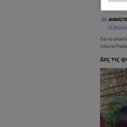
συνδύασε με 
Η Μαριάν
Για να ολοκλ
τσάντα Prad
Δες τις 