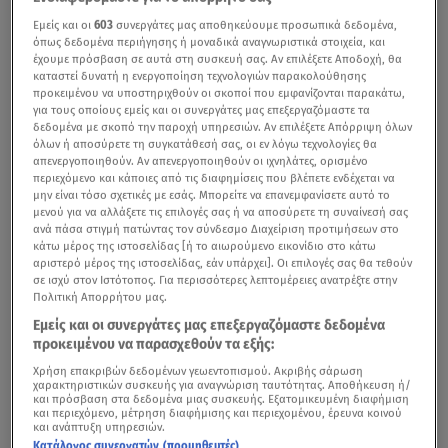
Εμείς και οι
603
συνεργάτες μας αποθηκεύουμε προσωπικά δεδομένα,
όπως δεδομένα περιήγησης ή μοναδικά αναγνωριστικά στοιχεία, και
έχουμε πρόσβαση σε αυτά στη συσκευή σας. Αν επιλέξετε Αποδοχή, θα
καταστεί δυνατή η ενεργοποίηση τεχνολογιών παρακολούθησης
προκειμένου να υποστηριχθούν οι σκοποί που εμφανίζονται παρακάτω,
για τους οποίους εμείς και οι συνεργάτες μας επεξεργαζόμαστε τα
δεδομένα με σκοπό την παροχή υπηρεσιών. Αν επιλέξετε Απόρριψη όλων
όλων ή αποσύρετε τη συγκατάθεσή σας, οι εν λόγω τεχνολογίες θα
απενεργοποιηθούν. Αν απενεργοποιηθούν οι ιχνηλάτες, ορισμένο
περιεχόμενο και κάποιες από τις διαφημίσεις που βλέπετε ενδέχεται να
μην είναι τόσο σχετικές με εσάς. Μπορείτε να επανεμφανίσετε αυτό το
μενού για να αλλάξετε τις επιλογές σας ή να αποσύρετε τη συναίνεσή σας
ανά πάσα στιγμή πατώντας τον σύνδεσμο Διαχείριση προτιμήσεων στο
κάτω μέρος της ιστοσελίδας [ή το αιωρούμενο εικονίδιο στο κάτω
αριστερό μέρος της ιστοσελίδας, εάν υπάρχει]. Οι επιλογές σας θα τεθούν
σε ισχύ στον Ιστότοπος. Για περισσότερες λεπτομέρειες ανατρέξτε στην
Πολιτική Απορρήτου μας.
Εμείς και οι συνεργάτες μας επεξεργαζόμαστε δεδομένα
προκειμένου να παρασχεθούν τα εξής:
Χρήση επακριβών δεδομένων γεωεντοπισμού. Ακριβής σάρωση
χαρακτηριστικών συσκευής για αναγνώριση ταυτότητας. Αποθήκευση ή/
και πρόσβαση στα δεδομένα μιας συσκευής. Εξατομικευμένη διαφήμιση
και περιεχόμενο, μέτρηση διαφήμισης και περιεχομένου, έρευνα κοινού
και ανάπτυξη υπηρεσιών.
Κατάλογος συνεργατών (προμηθευτές)