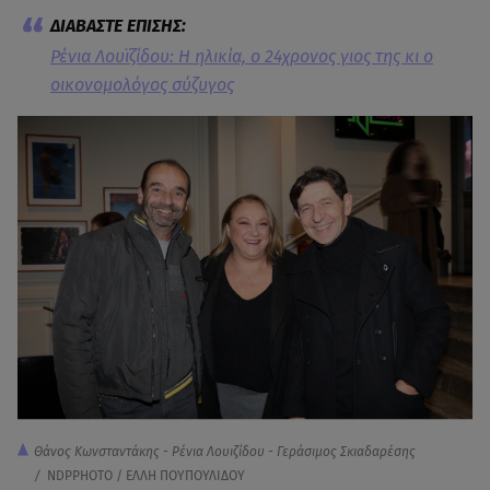
Ρένια Λουϊζίδου: Η ηλικία, ο 24χρονος γιος της κι ο
οικονομολόγος σύζυγος
Θάνος Κωνσταντάκης - Ρένια Λουιζίδου - Γεράσιμος Σκιαδαρέσης
/
NDPPHOTO / ΕΛΛΗ ΠΟΥΠΟΥΛΙΔΟΥ