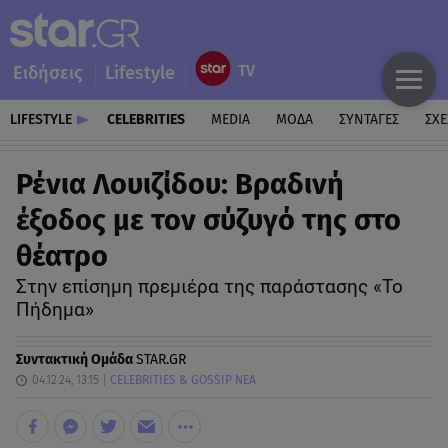
Ειδήσεις
Lifestyle
LIFESTYLE
CELEBRITIES
MEDIA
ΜΟΔΑ
ΣΥΝΤΑΓΕΣ
ΣΧΕ
Ρένια Λουιζίδου: Βραδινή
έξοδος με τον σύζυγό της στο
θέατρο
Στην επίσημη πρεμιέρα της παράστασης «Το
Πήδημα»
Συντακτική Ομάδα
STAR.GR
04.12.24, 13:15
CELEBRITIES & GOSSIP ΝΕΑ