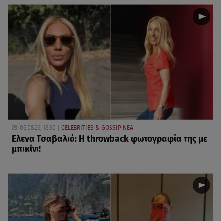
06.08.26, 18:30
CELEBRITIES & GOSSIP ΝΕΑ
Ελενα Τσαβαλιά: Η throwback φωτογραφία της με
μπικίνι!