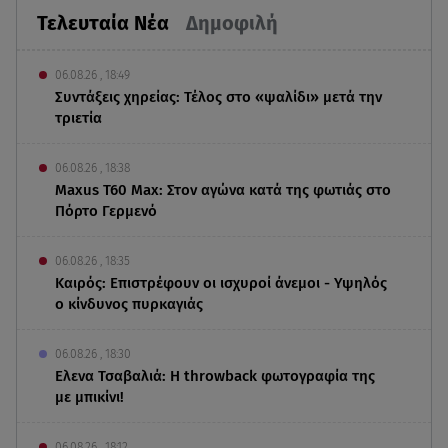
Τελευταία Νέα
Δημοφιλή
06.08.26 , 18:49
Συντάξεις χηρείας: Τέλος στο «ψαλίδι» μετά την
τριετία
06.08.26 , 18:38
Maxus T60 Max: Στον αγώνα κατά της φωτιάς στο
Πόρτο Γερμενό
06.08.26 , 18:35
Καιρός: Επιστρέφουν οι ισχυροί άνεμοι - Υψηλός
ο κίνδυνος πυρκαγιάς
06.08.26 , 18:30
Ελενα Τσαβαλιά: Η throwback φωτογραφία της
με μπικίνι!
06.08.26 , 18:12