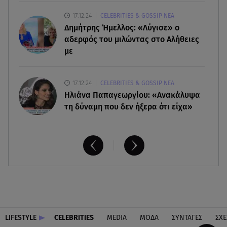
Συντάξεις: Τρέχουν να προλάβουν όσοι είναι
17.12.24
CELEBRITIES & GOSSIP ΝΕΑ
κοντά σε ηλικία συνταξιοδότησης
Δημήτρης Ήμελλος: «Λύγισε» ο
αδερφός του μιλώντας στο Αλήθειες
με
17.12.24
CELEBRITIES & GOSSIP ΝΕΑ
Ηλιάνα Παπαγεωργίου: «Ανακάλυψα
τη δύναμη που δεν ήξερα ότι είχα»
LIFESTYLE
CELEBRITIES
MEDIA
ΜΟΔΑ
ΣΥΝΤΑΓΕΣ
ΣΧΕ