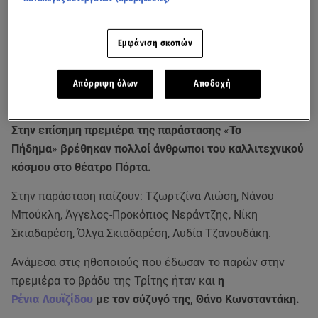
Εμφάνιση σκοπών
Απόρριψη όλων
Αποδοχή
Στην επίσημη πρεμιέρα της παράστασης
«
Το
Πήδημα
»
βρέθηκαν πολλοί άνθρωποι του καλλιτεχνικού
κόσμου στο θέατρο Πόρτα.
Στην παράσταση παίζουν: Τζωρτζίνα Λιώση, Νάνσυ
Μπούκλη, Άγγελος-Προκόπιος Νεράντζης, Νίκη
Σκιαδαρέση, Όλγα Σκιαδαρέση, Λυδία Τζανουδάκη.
Ανάμεσα στις ηθοποιούς που έδωσαν το παρών στην
πρεμιέρα το βράδυ της Τρίτης ήταν και
η
Ρένια Λουϊζίδου
με τον σύζυγό της, Θάνο Κωνσταντάκη.