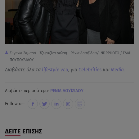
Ευγενία Σαμαρά - Τζωρτζίνα Λιώση - Ρένια Λουιζίδου/
NDPPHOTO / ΕΛΛΗ
ΠΟΥΠΟΥΛΙΔΟΥ
Διαβάστε όλα τα
lifestyle νεα
, για
Celebrities
και
Media
.
Διαβάστε περισσότερα:
ΡΕΝΙΑ ΛΟΥΪΖΙΔΟΥ
Follow us:
ΔΕΙΤΕ ΕΠΙΣΗΣ