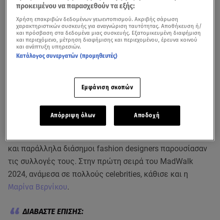
προκειμένου να παρασχεθούν τα εξής:
Χρήση επακριβών δεδομένων γεωεντοπισμού. Ακριβής σάρωση
χαρακτηριστικών συσκευής για αναγνώριση ταυτότητας. Αποθήκευση ή/
και πρόσβαση στα δεδομένα μιας συσκευής. Εξατομικευμένη διαφήμιση
και περιεχόμενο, μέτρηση διαφήμισης και περιεχομένου, έρευνα κοινού
και ανάπτυξη υπηρεσιών.
Κατάλογος συνεργατών (προμηθευτές)
Εμφάνιση σκοπών
Με απόλυτη επιτυχία και λάμψη έγινε το
MadWalk 2024
για 14η συνεχόμενη χρονιά στο Κλειστό Γήπεδο Παλαιού
Φαλήρου, Tae Kwon Do.
Απόρριψη όλων
Αποδοχή
Μοναδικοί καλλιτέχνες διασκέδασαν με τις ερμηνείες
και παράλληλα διάσημοι fashion designers παρουσίασαν
τις συλλογές τους. Στην πρώτη σειρά του MadWalk
2024, ανάμεσα σε πολλούς celebrities, κάθισε και η
Μαρίνα Βερνίκου
.