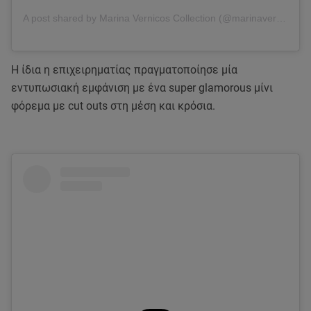
A post shared by Marina Vernicos Collection (@marinavernicos)
Η ίδια η επιχειρηματίας πραγματοποίησε μία
εντυπωσιακή εμφάνιση με ένα super glamorous μίνι
φόρεμα με cut outs στη μέση και κρόσια.