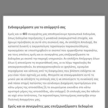
Ενδιαφερόμαστε για το απόρρητό σας
Εμείς και οι
603
συνεργάτες μας αποθηκεύουμε προσωπικά δεδομένα,
όπως δεδομένα περιήγησης ή μοναδικά αναγνωριστικά στοιχεία, και
έχουμε πρόσβαση σε αυτά στη συσκευή σας. Αν επιλέξετε Αποδοχή, θα
καταστεί δυνατή η ενεργοποίηση τεχνολογιών παρακολούθησης
προκειμένου να υποστηριχθούν οι σκοποί που εμφανίζονται παρακάτω,
για τους οποίους εμείς και οι συνεργάτες μας επεξεργαζόμαστε τα
δεδομένα με σκοπό την παροχή υπηρεσιών. Αν επιλέξετε Απόρριψη όλων
όλων ή αποσύρετε τη συγκατάθεσή σας, οι εν λόγω τεχνολογίες θα
απενεργοποιηθούν. Αν απενεργοποιηθούν οι ιχνηλάτες, ορισμένο
περιεχόμενο και κάποιες από τις διαφημίσεις που βλέπετε ενδέχεται να
μην είναι τόσο σχετικές με εσάς. Μπορείτε να επανεμφανίσετε αυτό το
μενού για να αλλάξετε τις επιλογές σας ή να αποσύρετε τη συναίνεσή σας
ανά πάσα στιγμή πατώντας τον σύνδεσμο Διαχείριση προτιμήσεων στο
κάτω μέρος της ιστοσελίδας [ή το αιωρούμενο εικονίδιο στο κάτω
αριστερό μέρος της ιστοσελίδας, εάν υπάρχει]. Οι επιλογές σας θα τεθούν
σε ισχύ στον Ιστότοπος. Για περισσότερες λεπτομέρειες ανατρέξτε στην
Πολιτική Απορρήτου μας.
Εμείς και οι συνεργάτες μας επεξεργαζόμαστε δεδομένα