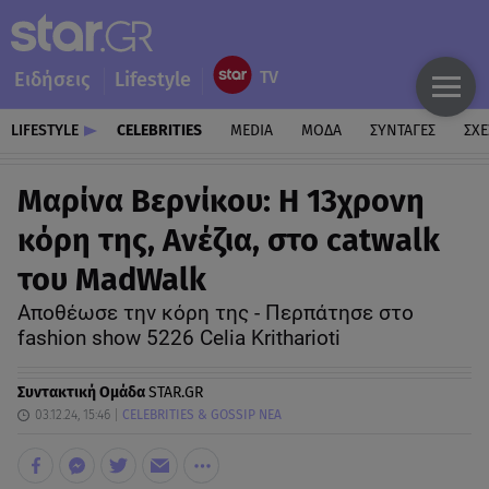
Ειδήσεις
Lifestyle
LIFESTYLE
CELEBRITIES
MEDIA
ΜΟΔΑ
ΣΥΝΤΑΓΕΣ
ΣΧΕ
Μαρίνα Βερνίκου: Η 13χρονη
κόρη της, Ανέζια, στο catwalk
του MadWalk
Αποθέωσε την κόρη της - Περπάτησε στο
fashion show 5226 Celia Kritharioti
Συντακτική Ομάδα
STAR.GR
03.12.24, 15:46
CELEBRITIES & GOSSIP ΝΕΑ