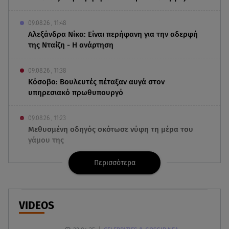
09.08.26 , 11:48
Αλεξάνδρα Νίκα: Είναι περήφανη για την αδερφή
της Νταίζη - Η ανάρτηση
09.08.26 , 11:38
Κόσοβο: Βουλευτές πέταξαν αυγά στον
υπηρεσιακό πρωθυπουργό
09.08.26 , 11:23
Μεθυσμένη οδηγός σκότωσε νύφη τη μέρα του
γάμου της
Περισσότερα
09.08.26 , 11:12
Αλέξανδρος Τσουβέλας για Εύα Καρύδη: «Θα το
έκανα 500 φορές»
VIDEOS
09.08.26 , 10:46
Μπαμπάς για δεύτερη φορά ο Γιάννης