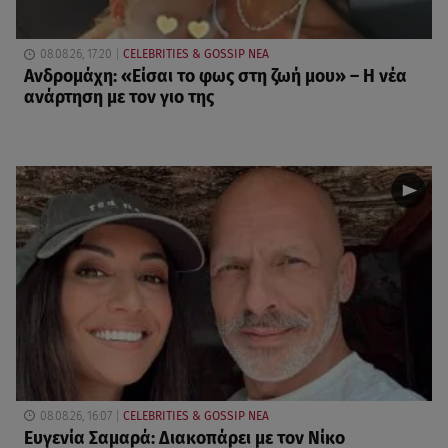
08.08.26, 17:20
CELEBRITIES & GOSSIP ΝΕΑ
Ανδρομάχη: «Είσαι το φως στη ζωή μου» – Η νέα
ανάρτηση με τον γιο της
08.08.26, 16:07
CELEBRITIES & GOSSIP ΝΕΑ
Ευγενία Σαμαρά: Διακοπάρει με τον Νίκο