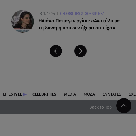
17.12.24
CELEBRITIES & GOSSIP ΝΕΑ
Ηλιάνα Παπαγεωργίου: «Ανακάλυψα
τη δύναμη που δεν ήξερα ότι είχα»
LIFESTYLE
CELEBRITIES
MEDIA
ΜΟΔΑ
ΣΥΝΤΑΓΕΣ
ΣΧΕ
Back to Top