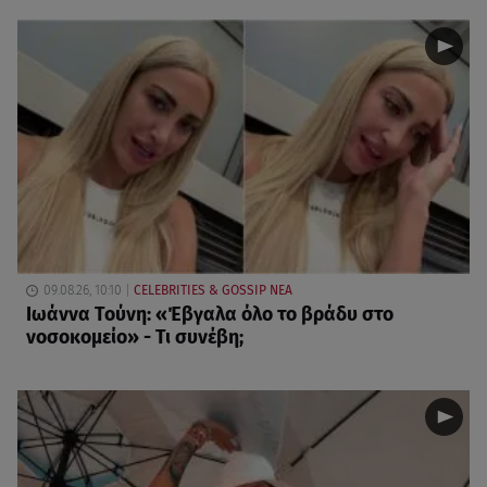
09.08.26, 10:10
CELEBRITIES & GOSSIP ΝΕΑ
Ιωάννα Τούνη: «Έβγαλα όλο το βράδυ στο
νοσοκομείο» - Τι συνέβη;