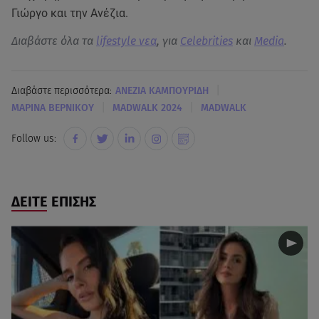
Γιώργο και την Ανέζια.
Διαβάστε όλα τα
lifestyle νεα
, για
Celebrities
και
Media
.
|
Διαβάστε περισσότερα:
ΑΝΕΖΙΑ ΚΑΜΠΟΥΡΙΔΗ
|
|
ΜΑΡΙΝΑ ΒΕΡΝΙΚΟΥ
MADWALK 2024
MADWALK
Follow us:
ΔΕΙΤΕ ΕΠΙΣΗΣ