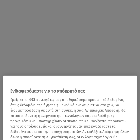
Ενδιαφερόμαστε για το απόρρητό σας
Εμείς και οι
603
συνεργάτες μας αποθηκεύουμε προσωπικά δεδομένα,
όπως δεδομένα περιήγησης ή μοναδικά αναγνωριστικά στοιχεία, και
έχουμε πρόσβαση σε αυτά στη συσκευή σας. Αν επιλέξετε Αποδοχή, θα
καταστεί δυνατή η ενεργοποίηση τεχνολογιών παρακολούθησης
προκειμένου να υποστηριχθούν οι σκοποί που εμφανίζονται παρακάτω,
για τους οποίους εμείς και οι συνεργάτες μας επεξεργαζόμαστε τα
δεδομένα με σκοπό την παροχή υπηρεσιών. Αν επιλέξετε Απόρριψη όλων
όλων ή αποσύρετε τη συγκατάθεσή σας, οι εν λόγω τεχνολογίες θα