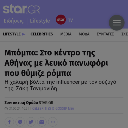
Ειδήσεις
Lifestyle
LIFESTYLE
CELEBRITIES
MEDIA
ΜΟΔΑ
ΣΥΝΤΑΓΕΣ
ΣΧΕ
Μπόμπα: Στο κέντρο της
Αθήνας με λευκό πανωφόρι
που θύμιζε ρόμπα
Η χαλαρή βόλτα της influencer με τον σύζυγό
της, Σάκη Τανιμανίδη
Συντακτική Ομάδα
STAR.GR
31.05.24, 16:24
CELEBRITIES & GOSSIP ΝΕΑ