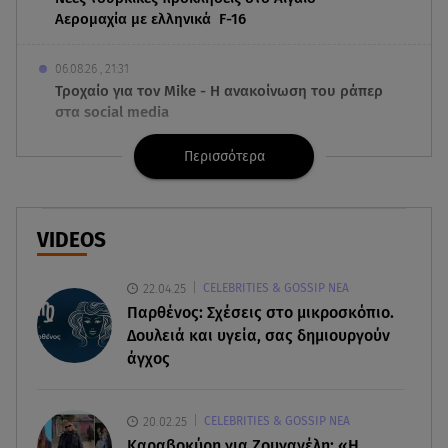
Αερομαχία με ελληνικά F-16
06.08.26 , 21:31
Τροχαίο για τον Mike - Η ανακοίνωση του ράπερ
στα social media
Περισσότερα
06.08.26 , 21:22
Ισραήλ - Κύπρος - Κρήτη: Το μεγαλύτερο
υποθαλάσσιο καλώδιο στον κόσμο
VIDEOS
06.08.26 , 21:07
Motor Oil: Δωρεά πυροσβεστικών οχημάτων και
22.04.25
CELEBRITIES & GOSSIP ΝΕΑ
εξοπλισμού στον Άγιο Βασίλειο
Παρθένος: Σχέσεις στο μικροσκόπιο.
Δουλειά και υγεία, σας δημιουργούν
06.08.26 , 20:49
άγχος
Άκης Παυλόπουλος: Η τρυφερή εξομολόγηση
της συζύγου του, Ελένης Φωτοπούλου
20.02.25
CELEBRITIES & GOSSIP ΝΕΑ
06.08.26 , 20:25
Καραβοκύρη για Ζουγανέλη: «Η