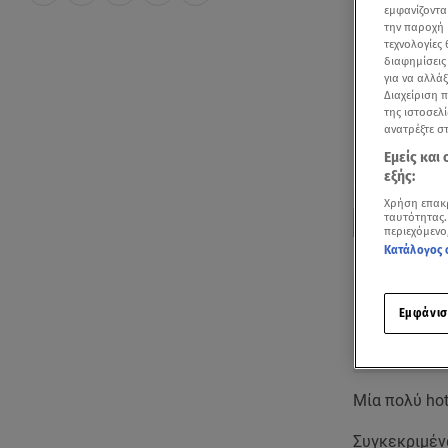
εμφανίζοντα
την παροχή 
τεχνολογίες
διαφημίσεις
για να αλλά
Διαχείριση 
της ιστοσελί
ανατρέξτε σ
Εμείς και
εξής:
Χρήση επακ
ταυτότητας.
περιεχόμενο
Δείτε περισσ
Κατάλογος 
Πρόσθηκη star
Εμφάνισ
Μία πολύ ho
Συγκεκριμέν