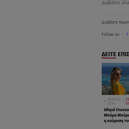
Διαβάστε όλ
Διαβάστε περισ
Follow us:
ΔΕΙΤΕ ΕΠΙ
06.08.26,
C
20:16
G
Αθηνά Οικονο
Μπόρα Μπόρα
η κούραση το