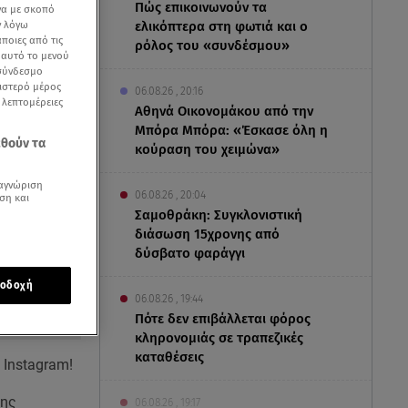
Πώς επικοινωνούν τα
να με σκοπό
ν λόγω
ελικόπτερα στη φωτιά και ο
ποιες από τις
ρόλος του «συνδέσμου»
ε αυτό το μενού
 σύνδεσμο
ριστερό μέρος
06.08.26 , 20:16
ς λεπτομέρειες
Αθηνά Οικονομάκου από την
Μπόρα Μπόρα: «Έσκασε όλη η
εθούν τα
κούραση του χειμώνα»
αγνώριση
06.08.26 , 20:04
ση και
Σαμοθράκη: Συγκλονιστική
διάσωση 15χρονης από
δύσβατο φαράγγι
οδοχή
06.08.26 , 19:44
Πότε δεν επιβάλλεται φόρος
κληρονομιάς σε τραπεζικές
καταθέσεις
 Instagram!
της
06.08.26 , 19:17