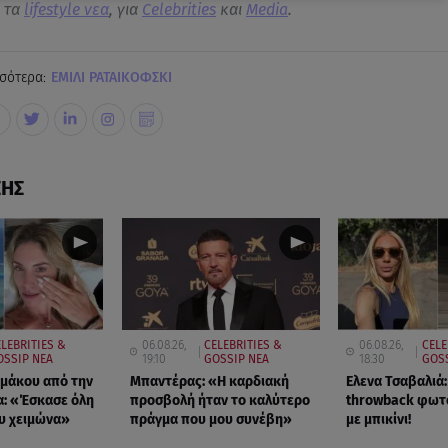
α τα
lifestyle νεα
, για
Celebrities
και
Media
.
σότερα:
ΕΜΙΛΙ ΡΑΤΑΙΚΟΦΣΚΙ
ΣΗΣ
ELEBRITIES &
06.08.26,
CELEBRITIES &
06.08.26,
CELE
OSSIP ΝΕΑ
19:10
GOSSIP ΝΕΑ
18:30
GOSS
μάκου από την
Μπαντέρας: «Η καρδιακή
Ελενα Τσαβαλιά:
: «Έσκασε όλη
προσβολή ήταν το καλύτερο
throwback φωτ
υ χειμώνα»
πράγμα που μου συνέβη»
με μπικίνι!