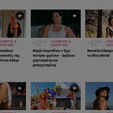
LEBRITIES &
06.08.26,
CELEBRITIES &
06.08.26,
CELE
OSSIP ΝΕΑ
17:12
GOSSIP ΝΕΑ
16:25
GOSS
οπούλου:
Μαρία Κορινθίου: «Έχω
Μικαέλα Κάσαρη
 διακοπές της
πατήσει φρένο» - Δηλώνει
το Miss World
ίτικο Κάπρι
χορτασμένη και
μπουχτισμένη!