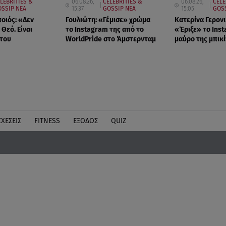
LEBRITIES &
06.08.26,
CELEBRITIES &
06.08.26,
CELE
SSIP ΝΕΑ
15:37
GOSSIP ΝΕΑ
15:05
GOSS
οιός: «Δεν
Γουλιώτη: «Γέμισε» χρώμα
Κατερίνα Γερον
Θεό. Είναι
το Instagram της από το
«Έριξε» το Inst
 του
WorldPride στο Άμστερνταμ
μαύρο της μπικί
ΣΧΕΣΕΙΣ
FITNESS
ΕΞΟΔΟΣ
QUIZ