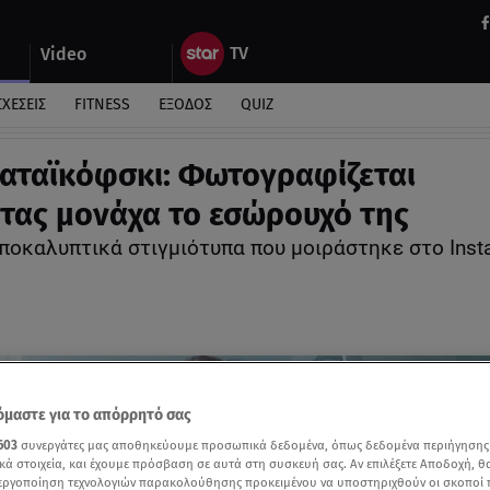
Video
ΣΧΕΣΕΙΣ
FITNESS
ΕΞΟΔΟΣ
QUIZ
Ραταϊκόφσκι: Φωτογραφίζεται
ας μονάχα το εσώρουχό της
αποκαλυπτικά στιγμιότυπα που μοιράστηκε στο Inst
μαστε για το απόρρητό σας
603
συνεργάτες μας αποθηκεύουμε προσωπικά δεδομένα, όπως δεδομένα περιήγησης
κά στοιχεία, και έχουμε πρόσβαση σε αυτά στη συσκευή σας. Αν επιλέξετε Αποδοχή, θ
νεργοποίηση τεχνολογιών παρακολούθησης προκειμένου να υποστηριχθούν οι σκοποί