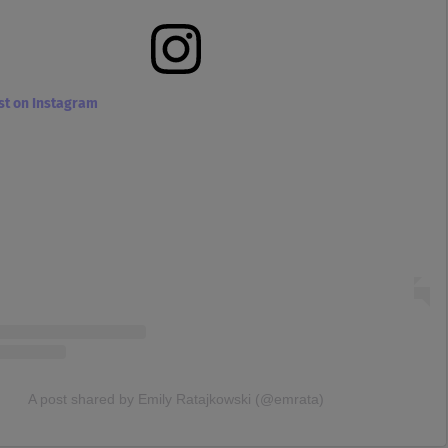
ost on Instagram
A post shared by Emily Ratajkowski (@emrata)