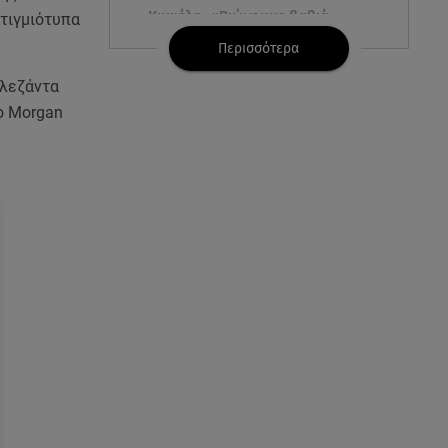
Κυψέλη: «Βιώνουμε βαθιά
στιγμιότυπα
οδύνη» - Τι λέει η οικογένεια της
Περισσότερα
Λίζα
 λεζάντα
06.08.26 , 19:10
ο Morgan
Μπαντέρας: «Η καρδιακή
προσβολή ήταν το καλύτερο
πράγμα που μου συνέβη»
06.08.26 , 18:49
Συντάξεις χηρείας: Τέλος στο
«ψαλίδι» μετά την τριετία
06.08.26 , 18:38
Maxus T60 Max: Στον αγώνα
κατά της φωτιάς στο Πόρτο
Γερμενό
06.08.26 , 18:35