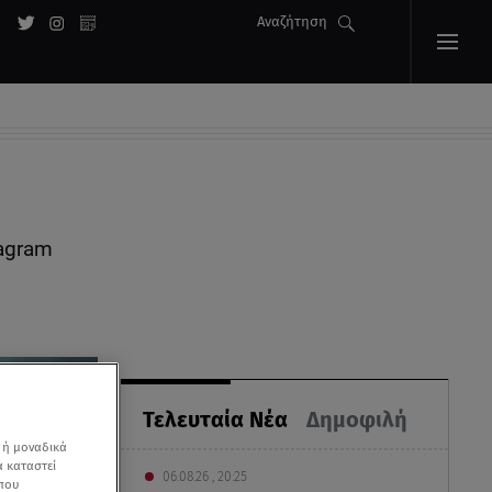
Αναζήτηση
agram
Τελευταία Νέα
Δημοφιλή
 ή μοναδικά
α καταστεί
06.08.26 , 20:25
 που