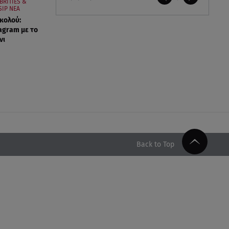
BRITIES &
IP ΝΕΑ
ικολού:
agram με το
νι
Back to Top