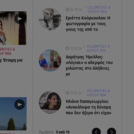
CELEBRITIES &
24.12.24
GOSSIP ΝΕΑ
Εριέττα Κούρκουλου: Η
φωτογραφία με τους
γιους της από το
CELEBRITIES &
17.12.24
BRITIES &
GOSSIP ΝΕΑ
IP ΝΕΑ
Δημήτρης Ήμελλος:
: Έτοιμη για
«Λύγισε» ο αδερφός του
μιλώντας στο Αλήθειες
με
CELEBRITIES &
17.12.24
GOSSIP ΝΕΑ
Ηλιάνα Παπαγεωργίου:
«Ανακάλυψα τη δύναμη
που δεν ήξερα ότι είχα»
Προβολή
5 από 15