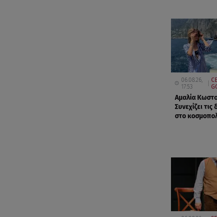
06.08.26,
CE
17:53
G
Αμαλία Κωστ
Συνεχίζει τις
στο κοσμοπολ