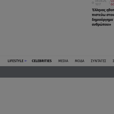
06.08.26,
CE
16:17
GO
Έλληνας ηθοπ
πιστεύω στον 
δημιούργημα
ανθρώπου»
LIFESTYLE
CELEBRITIES
MEDIA
ΜΟΔΑ
ΣΥΝΤΑΓΕΣ