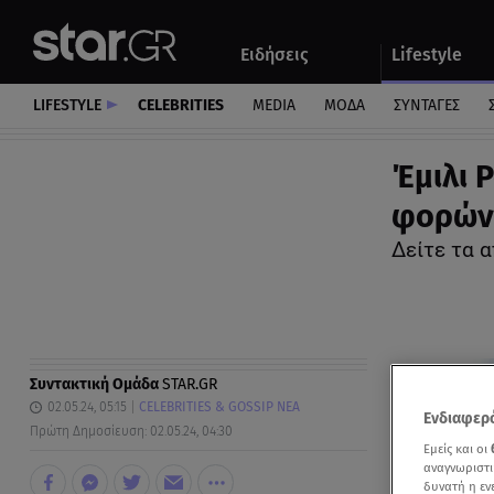
Αθλητικά
Quiz
Ειδήσεις
Lifestyle
Αυτοκίνητο
LIFESTYLE
CELEBRITIES
MEDIA
ΜΟΔΑ
ΣΥΝΤΑΓΕΣ
Έμιλι 
φορώντ
Δείτε τα 
Συντακτική Ομάδα
STAR.GR
02.05.24, 05:15
CELEBRITIES & GOSSIP ΝΕΑ
Ενδιαφερό
Πρώτη Δημοσίευση: 02.05.24, 04:30
Εμείς και οι
αναγνωριστι
δυνατή η ε