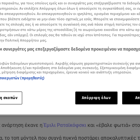
ι παρακάτω, για τους οποίους εμείς και οι συνεργάτες μας επεξεργαζόμαστε τα δεδομέ
υπηρεσιών. Αν επιλέξετε Απόρριψη όλων όλων ή αποσύρετε τη συγκατάθεσή σας, οι ε
 θα απενεργοποιηθούν. Αν απενεργοποιηθούν οι ιχνηλάτες, ορισμένο περιεχόμενο και κά
 που βλέπετε ενδέχεται να μην είναι τόσο σχετικές με εσάς. Μπορείτε να επανεμφανίσετ
ξετε τις επιλογές σας ή να αποσύρετε τη συναίνεσή σας ανά πάσα στιγμή πατώντας τον
προτιμήσεων στο κάτω μέρος της ιστοσελίδας [ή το αιωρούμενο εικονίδιο στο κάτω α
δας, εάν υπάρχει]. Οι επιλογές σας θα τεθούν σε ισχύ στον Ιστότοπος. Για περισσότερε
την Πολιτική Απορρήτου μας.
 οι συνεργάτες μας επεξεργαζόμαστε δεδομένα προκειμένου να παρασχ
ριβών δεδομένων γεωεντοπισμού. Ακριβής σάρωση χαρακτηριστικών συσκευής για αν
 Αποθήκευση ή/και πρόσβαση στα δεδομένα μιας συσκευής. Εξατομικευμένη διαφήμι
, μέτρηση διαφήμισης και περιεχομένου, έρευνα κοινού και ανάπτυξη υπηρεσιών.
ότερα άρθρα μας στην αναζήτηση σας
συνεργατών (προμηθευτές)
.gr στις επιλογές σας
Δείτε περισσότερα άρθρα μας στα αποτελέσματα αναζήτησης
η σκοπών
Απόρριψη όλων
Απ
Add star.gr on Google
t ανάρτηση έκανε η
Έμιλι Ραταϊκόφσκι
και «έβαλε φωτιά» στο
α, το τοπ μόντελ που συχνά πυκνά ποστάρει αποκαλυπτικές 