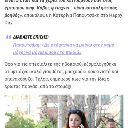
Είναι 5 ετών και τα χέρια του λειτουργούν σαν ενός
έμπειρου σεφ. Κόβει, φτιάχνει… είναι καταπληκτικός
βοηθός»
, αποκάλυψε η Κατερίνα Παπουτσάκη στο Happy
Day.
Παπουτσάκη: «Δε σκέφτηκα να μείνω στον γάμο
μέχρι να μεγαλώσουν τα παιδιά»
Όσο για τις σπεσιαλιτέ της ηθοποιού, εξομολογήθηκε
ότι φτιάχνει καλό γιουβέτσι, μοσχαράκι κοκκινιστό και
σπανακόρυζο. Τέλος, σημείωσε πως για την ίδια ο
έρωτας περνάει από το στομάχι.