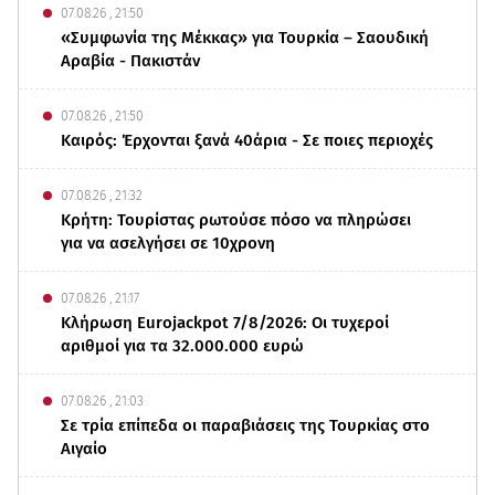
07.08.26 , 21:50
«Συμφωνία της Μέκκας» για Τουρκία – Σαουδική
Αραβία - Πακιστάν
07.08.26 , 21:50
Καιρός: Έρχονται ξανά 40άρια - Σε ποιες περιοχές
07.08.26 , 21:32
Κρήτη: Τουρίστας ρωτούσε πόσο να πληρώσει
για να ασελγήσει σε 10χρονη
07.08.26 , 21:17
Κλήρωση Eurojackpot 7/8/2026: Οι τυχεροί
αριθμοί για τα 32.000.000 ευρώ
07.08.26 , 21:03
Σε τρία επίπεδα οι παραβιάσεις της Τουρκίας στο
Αιγαίο