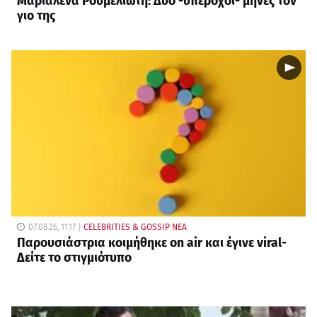
Μαριαλένα Ρουμελιώτη: Δύο -υπέροχοι- μήνες τον
γιο της
07.08.26, 11:17
CELEBRITIES & GOSSIP ΝΕΑ
Παρουσιάστρια κοιμήθηκε on air και έγινε viral-
Δείτε το στιγμιότυπο