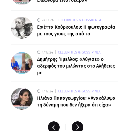
Ελεωνόρα είναι θεάρα»
07.08.26 , 18:45
Φωτιά στο Στεφάνι Κορίνθου: Μήνυμα από το 112
- Σηκώθηκαν εναέρια μέσα
24.12.24
CELEBRITIES & GOSSIP ΝΕΑ
Εριέττα Κούρκουλου: Η φωτογραφία
με τους γιους της από το
07.08.26 , 18:34
Έξοδος Αυγούστου: Στο 100% η πληρότητα για
Κυκλάδες
17.12.24
CELEBRITIES & GOSSIP ΝΕΑ
Δημήτρης Ήμελλος: «Λύγισε» ο
αδερφός του μιλώντας στο Αλήθειες
με
17.12.24
CELEBRITIES & GOSSIP ΝΕΑ
Ηλιάνα Παπαγεωργίου: «Ανακάλυψα
τη δύναμη που δεν ήξερα ότι είχα»