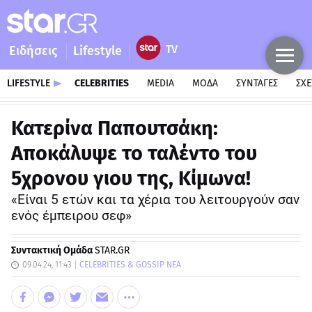
Ειδήσεις
Lifestyle
LIFESTYLE
CELEBRITIES
MEDIA
ΜΟΔΑ
ΣΥΝΤΑΓΕΣ
ΣΧΕ
Κατερίνα Παπουτσάκη:
Aποκάλυψε το ταλέντο του
5χρονου γιου της, Κίμωνα!
«Είναι 5 ετών και τα χέρια του λειτουργούν σαν
ενός έμπειρου σεφ»
Συντακτική Ομάδα
STAR.GR
09.04.24, 11:43
CELEBRITIES & GOSSIP ΝΕΑ