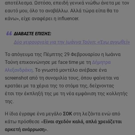
αποτέλεσμα. Ωστόσο, επειδή γενικά νιώθω άνετα με τον
εαυτό μου, όλο το αναβάλλω. Αλλά τώρα είπα θα το
κάνω», είχε αναφέρει η influencer.
Δύο χειρουργεία για την Ιωάννα Τούνη: «Έχω αγχωθεί»
Το απόγευμα της Πέμπτης 29 Φεβρουαρίου η Ιωάννα
Τούνη επικοινώνησε με face time με τη
Δήμητρα
Αλεξανδράκη
. Το γνωστό μοντέλο ανέβασε ένα
screenshot από τη συνομιλία τους, όπου φαίνεται να
κρατάει με τα χέρια της το στόμα της, δείχνοντας
έτσι την έκπληξή της με τη νέα εμφάνιση της κολλητής
της.
Η ίδια έγραψε ένα μεγάλο
ΣΟΚ
στη λεζάντα ενώ από
κάτω πρόσθεσε «
Είναι σχεδόν καλά, απλά χρειάζεται
αρκετή ανάρρωση
».