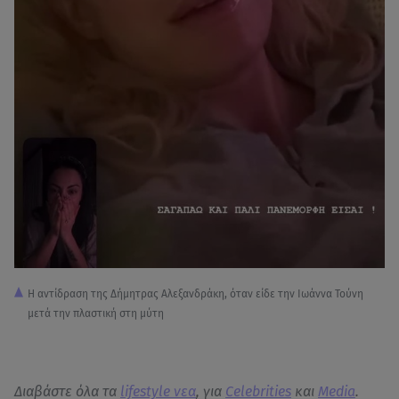
Η αντίδραση της Δήμητρας Αλεξανδράκη, όταν είδε την Ιωάννα Τούνη
μετά την πλαστική στη μύτη
Διαβάστε όλα τα
lifestyle νεα
, για
Celebrities
και
Media
.