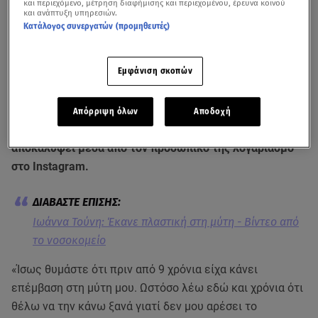
και περιεχόμενο, μέτρηση διαφήμισης και περιεχομένου, έρευνα κοινού
και ανάπτυξη υπηρεσιών.
Κατάλογος συνεργατών (προμηθευτές)
Εμφάνιση σκοπών
Απόρριψη όλων
Αποδοχή
Η
Ιωάννα Τούνη
έκανε πλαστική στη μύτη, όπως είχε
αποκαλύψει μέσα από τον προσωπικό της λογαριασμό
στο Instagram.
Ιωάννα Τούνη: Έκανε πλαστική στη μύτη - Βίντεο από
το νοσοκομείο
«Ίσως θυμάστε ότι πριν από 9 χρόνια είχα κάνει
επέμβαση στη μύτη μου. Ωστόσο λέω εδώ και χρόνια ότι
θέλω να την κάνω ξανά γιατί δεν μου αρέσει το