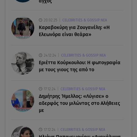
άγχος
από μάχη με σπάνιο καρκίνο
07.08.26 , 09:38
20.02.25
CELEBRITIES & GOSSIP ΝΕΑ
Στη φυλακή ο δήμαρχος Στυλίδας και άλλοι δύο
Καραβοκύρη για Ζουγανέλη: «Η
για τη φωτιά στη Βοιωτία
Ελεωνόρα είναι θεάρα»
07.08.26 , 09:29
Ανδρομάχη: «Συγγνώμη. Δεν μπόρεσα να
24.12.24
CELEBRITIES & GOSSIP ΝΕΑ
ανταπεξέλθω»
Εριέττα Κούρκουλου: Η φωτογραφία
με τους γιους της από το
07.08.26 , 09:23
Γουδή: Γυναίκα έπεσε από τον 5ο όροφο
17.12.24
CELEBRITIES & GOSSIP ΝΕΑ
πολυκατοικίας
Δημήτρης Ήμελλος: «Λύγισε» ο
αδερφός του μιλώντας στο Αλήθειες
με
17.12.24
CELEBRITIES & GOSSIP ΝΕΑ
Ηλιάνα Παπαγεωργίου: «Ανακάλυψα