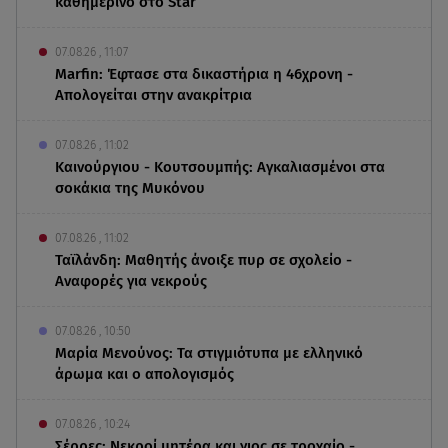
καθημερινό στο Star
07.08.26 , 11:07
Marfin: Έφτασε στα δικαστήρια η 46χρονη -
Απολογείται στην ανακρίτρια
07.08.26 , 11:02
Καινούργιου - Κουτσουμπής: Αγκαλιασμένοι στα
σοκάκια της Μυκόνου
07.08.26 , 11:02
Ταϊλάνδη: Μαθητής άνοιξε πυρ σε σχολείο -
Αναφορές για νεκρούς
07.08.26 , 10:50
Μαρία Μενούνος: Τα στιγμιότυπα με ελληνικό
άρωμα και ο απολογισμός
07.08.26 , 10:24
Σέρρες: Νεκροί μητέρα και γιος σε τροχαίο -