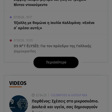
Βίντεο ντοκούμεντο
07.08.26 , 10:17
Έξαλλη με θαμώνα η Ιουλία Καλλιμάνη: «Εσένα
σ’ αρέσει αυτό;»
07.08.26 , 10:05
DS N°7 ÉLYSÉE: Για τον πρόεδρο της Γαλλικής
Δημοκρατίας
Περισσότερα
07.08.26 , 10:00
Νηστεία Δεκαπενταύγουστου: φτιάξτε παστίτσιο
με κιμά μανιταριών
VIDEOS
07.08.26 , 09:47
Κυψέλη: «Δεν μπορούσαμε να το πιστέψουμε»
22.04.25
CELEBRITIES & GOSSIP ΝΕΑ
Παρθένος: Σχέσεις στο μικροσκόπιο.
07.08.26 , 09:47
Δουλειά και υγεία, σας δημιουργούν
Πασίγνωστη influencer «έφυγε» από τη ζωή μετά