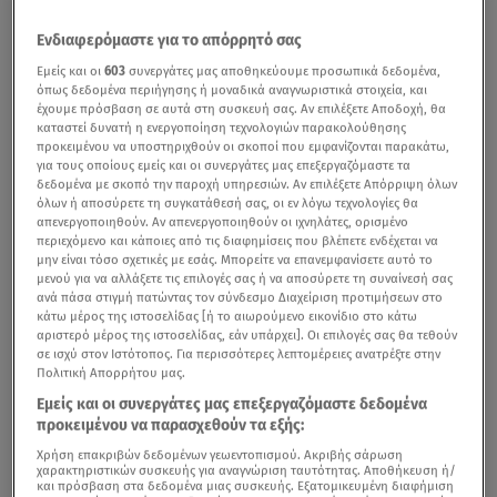
Ενδιαφερόμαστε για το απόρρητό σας
Εμείς και οι
603
συνεργάτες μας αποθηκεύουμε προσωπικά δεδομένα,
όπως δεδομένα περιήγησης ή μοναδικά αναγνωριστικά στοιχεία, και
έχουμε πρόσβαση σε αυτά στη συσκευή σας. Αν επιλέξετε Αποδοχή, θα
καταστεί δυνατή η ενεργοποίηση τεχνολογιών παρακολούθησης
προκειμένου να υποστηριχθούν οι σκοποί που εμφανίζονται παρακάτω,
για τους οποίους εμείς και οι συνεργάτες μας επεξεργαζόμαστε τα
δεδομένα με σκοπό την παροχή υπηρεσιών. Αν επιλέξετε Απόρριψη όλων
όλων ή αποσύρετε τη συγκατάθεσή σας, οι εν λόγω τεχνολογίες θα
απενεργοποιηθούν. Αν απενεργοποιηθούν οι ιχνηλάτες, ορισμένο
περιεχόμενο και κάποιες από τις διαφημίσεις που βλέπετε ενδέχεται να
μην είναι τόσο σχετικές με εσάς. Μπορείτε να επανεμφανίσετε αυτό το
μενού για να αλλάξετε τις επιλογές σας ή να αποσύρετε τη συναίνεσή σας
ανά πάσα στιγμή πατώντας τον σύνδεσμο Διαχείριση προτιμήσεων στο
κάτω μέρος της ιστοσελίδας [ή το αιωρούμενο εικονίδιο στο κάτω
αριστερό μέρος της ιστοσελίδας, εάν υπάρχει]. Οι επιλογές σας θα τεθούν
σε ισχύ στον Ιστότοπος. Για περισσότερες λεπτομέρειες ανατρέξτε στην
Πολιτική Απορρήτου μας.
Εμείς και οι συνεργάτες μας επεξεργαζόμαστε δεδομένα
προκειμένου να παρασχεθούν τα εξής:
Χρήση επακριβών δεδομένων γεωεντοπισμού. Ακριβής σάρωση
χαρακτηριστικών συσκευής για αναγνώριση ταυτότητας. Αποθήκευση ή/
και πρόσβαση στα δεδομένα μιας συσκευής. Εξατομικευμένη διαφήμιση