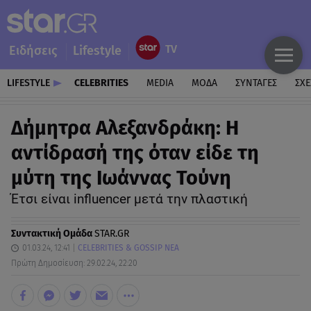
Ειδήσεις
Lifestyle
LIFESTYLE
CELEBRITIES
MEDIA
ΜΟΔΑ
ΣΥΝΤΑΓΕΣ
ΣΧΕ
Δήμητρα Αλεξανδράκη: Η
αντίδρασή της όταν είδε τη
μύτη της Ιωάννας Τούνη
Έτσι είναι influencer μετά την πλαστική
Συντακτική Ομάδα
STAR.GR
01.03.24, 12:41
CELEBRITIES & GOSSIP ΝΕΑ
Πρώτη Δημοσίευση: 29.02.24, 22:20