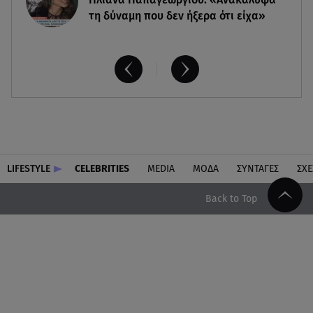
τη δύναμη που δεν ήξερα ότι είχα»
LIFESTYLE
CELEBRITIES
MEDIA
ΜΟΔΑ
ΣΥΝΤΑΓΕΣ
ΣΧΕ
Back to Top