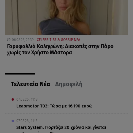
06.08.26, 22:39
CELEBRITIES & GOSSIP ΝΕΑ
Γαρυφαλλιά Καληφώνη: Διακοπές στην Πάρο
χωρίς τον Χρήστο Μάστορα
Τελευταία Νέα
Δημοφιλή
07.08.26 , 11:18
Leapmotor T03: Τώρα με 16.190 ευρώ
07.08.26 , 11:13
Stars System: Γιορτάζει 20 χρόνια και γίνεται