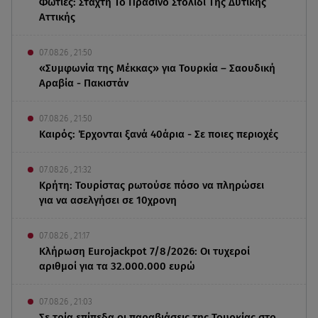
Φωτιές: Στάχτη Το Πράσινο Στολίδι Της Δυτικής
Αττικής
07.08.26 , 21:50
«Συμφωνία της Μέκκας» για Τουρκία – Σαουδική
Αραβία - Πακιστάν
07.08.26 , 21:50
Καιρός: Έρχονται ξανά 40άρια - Σε ποιες περιοχές
07.08.26 , 21:32
Κρήτη: Τουρίστας ρωτούσε πόσο να πληρώσει
για να ασελγήσει σε 10χρονη
07.08.26 , 21:17
Κλήρωση Eurojackpot 7/8/2026: Οι τυχεροί
αριθμοί για τα 32.000.000 ευρώ
07.08.26 , 21:03
Σε τρία επίπεδα οι παραβιάσεις της Τουρκίας στο