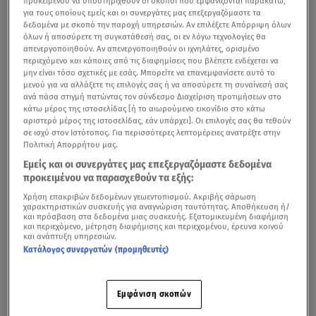
προκειμένου να υποστηριχθούν οι σκοποί που εμφανίζονται παρακάτω,
για τους οποίους εμείς και οι συνεργάτες μας επεξεργαζόμαστε τα
δεδομένα με σκοπό την παροχή υπηρεσιών. Αν επιλέξετε Απόρριψη όλων
όλων ή αποσύρετε τη συγκατάθεσή σας, οι εν λόγω τεχνολογίες θα
απενεργοποιηθούν. Αν απενεργοποιηθούν οι ιχνηλάτες, ορισμένο
περιεχόμενο και κάποιες από τις διαφημίσεις που βλέπετε ενδέχεται να
μην είναι τόσο σχετικές με εσάς. Μπορείτε να επανεμφανίσετε αυτό το
μενού για να αλλάξετε τις επιλογές σας ή να αποσύρετε τη συναίνεσή σας
ανά πάσα στιγμή πατώντας τον σύνδεσμο Διαχείριση προτιμήσεων στο
κάτω μέρος της ιστοσελίδας [ή το αιωρούμενο εικονίδιο στο κάτω
αριστερό μέρος της ιστοσελίδας, εάν υπάρχει]. Οι επιλογές σας θα τεθούν
σε ισχύ στον Ιστότοπος. Για περισσότερες λεπτομέρειες ανατρέξτε στην
Πολιτική Απορρήτου μας.
Εμείς και οι συνεργάτες μας επεξεργαζόμαστε δεδομένα
προκειμένου να παρασχεθούν τα εξής:
Χρήση επακριβών δεδομένων γεωεντοπισμού. Ακριβής σάρωση
χαρακτηριστικών συσκευής για αναγνώριση ταυτότητας. Αποθήκευση ή/
και πρόσβαση στα δεδομένα μιας συσκευής. Εξατομικευμένη διαφήμιση
και περιεχόμενο, μέτρηση διαφήμισης και περιεχομένου, έρευνα κοινού
και ανάπτυξη υπηρεσιών.
Κατάλογος συνεργατών (προμηθευτές)
Εμφάνιση σκοπών