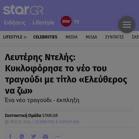
Ειδήσεις
Lifestyle
LIFESTYLE
CELEBRITIES
MEDIA
ΜΟΔΑ
ΣΥΝΤΑΓΕΣ
ΣΧΕ
Λευτέρης Ντελής:
Κυκλοφόρησε το νέο του
τραγούδι με τίτλο «Ελεύθερος
να ζω»
Ένα νέο τραγούδι - έκπληξη
Συντακτική Ομάδα
STAR.GR
19.12.23, 15:34
CELEBRITIES & GOSSIP ΝΕΑ