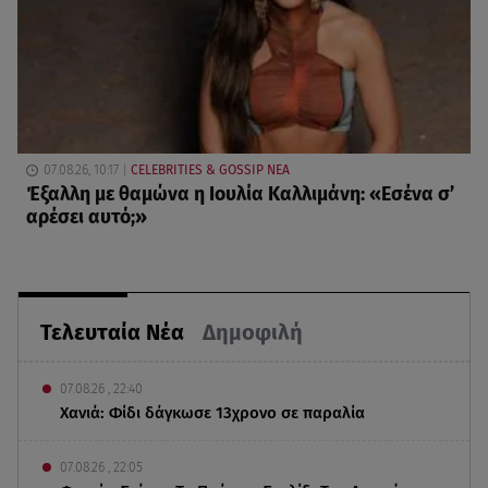
07.08.26, 10:17
CELEBRITIES & GOSSIP ΝΕΑ
Έξαλλη με θαμώνα η Ιουλία Καλλιμάνη: «Εσένα σ’
αρέσει αυτό;»
Τελευταία Νέα
Δημοφιλή
07.08.26 , 22:40
Χανιά: Φίδι δάγκωσε 13χρονο σε παραλία
07.08.26 , 22:05