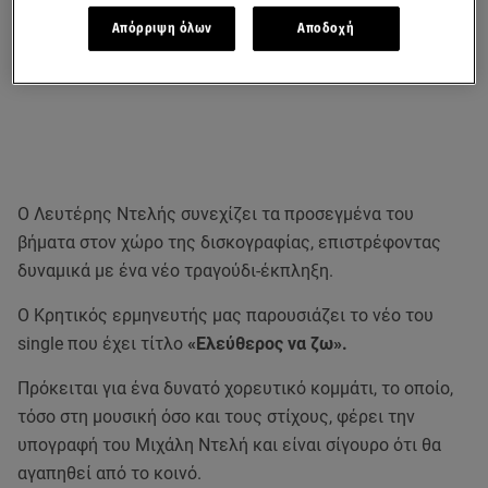
Απόρριψη όλων
Αποδοχή
Ο Λευτέρης Ντελής συνεχίζει τα προσεγμένα του
βήματα στον χώρο της δισκογραφίας, επιστρέφοντας
δυναμικά με ένα νέο τραγούδι-έκπληξη.
Ο Κρητικός ερμηνευτής μας παρουσιάζει το νέο του
single που έχει τίτλο
«Ελεύθερος να ζω».
Πρόκειται για ένα δυνατό χορευτικό κομμάτι, το οποίο,
τόσο στη μουσική όσο και τους στίχους, φέρει την
υπογραφή του Μιχάλη Ντελή και είναι σίγουρο ότι θα
αγαπηθεί από το κοινό.