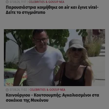
07.08.26, 11:17
CELEBRITIES & GOSSIP ΝΕΑ
Παρουσιάστρια κοιμήθηκε on air και έγινε viral-
Δείτε το στιγμιότυπο
07.08.26, 11:02
CELEBRITIES & GOSSIP ΝΕΑ
Καινούργιου - Κουτσουμπής: Αγκαλιασμένοι στα
σοκάκια της Μυκόνου