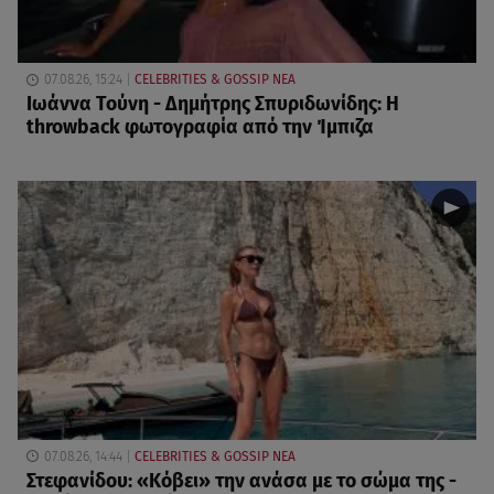
07.08.26, 15:24
CELEBRITIES & GOSSIP ΝΕΑ
Ιωάννα Τούνη - Δημήτρης Σπυριδωνίδης: Η
throwback φωτογραφία από την Ίμπιζα
07.08.26, 14:44
CELEBRITIES & GOSSIP ΝΕΑ
Στεφανίδου: «Κόβει» την ανάσα με το σώμα της -