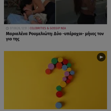
07.08.26, 12:51
CELEBRITIES & GOSSIP ΝΕΑ
Μαριαλένα Ρουμελιώτη: Δύο -υπέροχοι- μήνες τον
γιο της