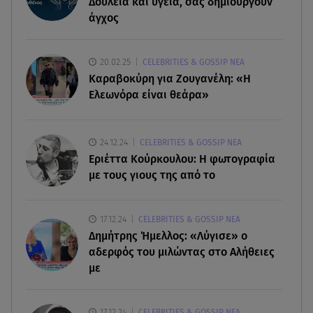
Δουλειά και υγεία, σας δημιουργούν
Συντάξεις Σεπτεμβρίου: Πότε θα μπουν τα
άγχος
χρήματα στους λογαριασμούς
07.08.26 , 18:45
20.02.25
CELEBRITIES & GOSSIP ΝΕΑ
Φωτιά στο Στεφάνι Κορίνθου: Μήνυμα από το 112
Καραβοκύρη για Ζουγανέλη: «Η
- Σηκώθηκαν εναέρια μέσα
Ελεωνόρα είναι θεάρα»
07.08.26 , 18:34
Έξοδος Αυγούστου: Στο 100% η πληρότητα για
24.12.24
CELEBRITIES & GOSSIP ΝΕΑ
Κυκλάδες
Εριέττα Κούρκουλου: Η φωτογραφία
με τους γιους της από το
07.08.26 , 17:44
Παιδικοί σταθμοί: Πότε βγαίνουν τα προσωρινά
17.12.24
CELEBRITIES & GOSSIP ΝΕΑ
αποτελέσματα
Δημήτρης Ήμελλος: «Λύγισε» ο
αδερφός του μιλώντας στο Αλήθειες
με
17.12.24
CELEBRITIES & GOSSIP ΝΕΑ