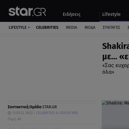
Αθλητικά
Quiz
Ειδήσεις
Lifestyle
Αυτοκίνητο
LIFESTYLE
CELEBRITIES
MEDIA
ΜΟΔΑ
ΣΥΝΤΑΓΕΣ
Shakir
με... 
«Σας ευχαρ
όλα»
Συντακτική Ομάδα
STAR.GR
13.09.23, 16:02
CELEBRITIES & GOSSIP ΝΕΑ
Πηγή: ΑΡ