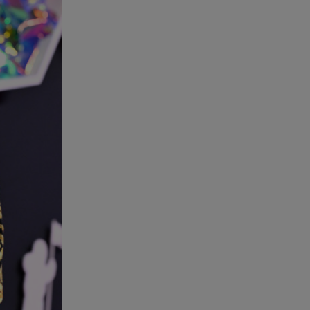
ηλικιωμένος από πηγάδι
08.08.26 , 22:15
Θεσσαλονίκη: Τρύπησαν με
τρυπάνι και δηλητηρίασαν δύο
δέντρα
08.08.26 , 21:50
Πάρος: Γονείς και ιδιοκτήτης
κατηγορούνται για
ανθρωποκτονία από αμέλεια
08.08.26 , 21:38
Βουλγαρία:Μη επανδρωμένο
αεροσκάφος συνετρίβη κοντά
σε αγωγό φυσικού αερίου
08.08.26 , 21:32
Φωτιά στην Αττικοβοιωτία:
Ενέργεια ίση με έξι ατομικές