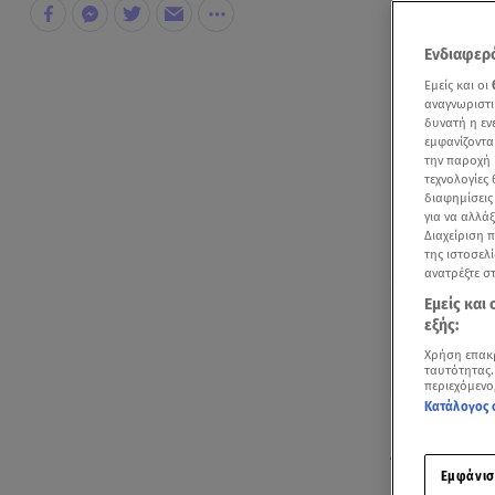
Ενδιαφερό
Εμείς και οι
αναγνωριστι
δυνατή η ε
εμφανίζοντα
την παροχή 
τεχνολογίες
διαφημίσεις
για να αλλά
Διαχείριση 
της ιστοσελί
ανατρέξτε σ
Εμείς και
εξής:
Χρήση επακ
ταυτότητας.
περιεχόμενο
Κατάλογος 
Εντυπωσιακή 
Awards στο P
Εμφάνισ