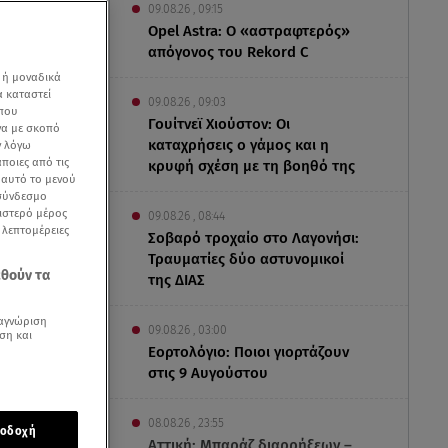
09.08.26 , 09:15
Opel Astra: Ο «αστραφτερός»
απόγονος του Rekord C
 ή μοναδικά
α καταστεί
09.08.26 , 09:03
 που
Γουίτνεϊ Χιούστον: Οι
να με σκοπό
καταχρήσεις ο γάμος και η
ν λόγω
ποιες από τις
κρυφή σχέση με τη βοηθό της
ε αυτό το μενού
 σύνδεσμο
ριστερό μέρος
09.08.26 , 08:44
ς λεπτομέρειες
Σοβαρό τροχαίο στο Λαγονήσι:
Τραυματίες δύο αστυνομικοί
εθούν τα
της ΔΙΑΣ
αγνώριση
09.08.26 , 03:00
ση και
Εορτολόγιο: Ποιοι γιορτάζουν
στις 9 Αυγούστου
o Music
08.08.26 , 23:55
οδοχή
Αττική: Μπαράζ διαρρήξεων –