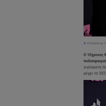
Η Shakira με τ
Ο 10χρονος M
ποδοσφαιρισ
γυρίσματα το
μέχρι το 202