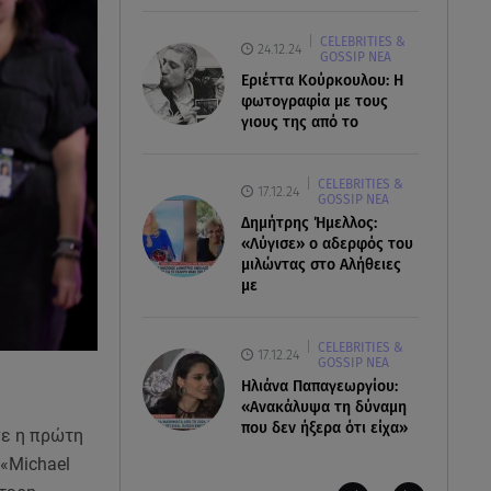
CELEBRITIES &
24.12.24
GOSSIP ΝΕΑ
Εριέττα Κούρκουλου: Η
φωτογραφία με τους
γιους της από το
CELEBRITIES &
17.12.24
GOSSIP ΝΕΑ
Δημήτρης Ήμελλος:
«Λύγισε» ο αδερφός του
μιλώντας στο Αλήθειες
με
CELEBRITIES &
17.12.24
GOSSIP ΝΕΑ
Ηλιάνα Παπαγεωργίου:
«Ανακάλυψα τη δύναμη
που δεν ήξερα ότι είχα»
ινε η πρώτη
 «Michael