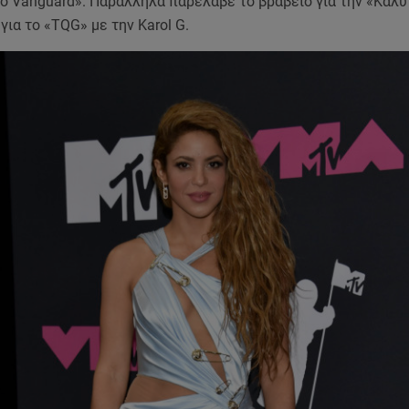
eo Vanguard». Παράλληλα παρέλαβε το βραβείο για την «Καλ
για το «TQG» με την Κarol G.