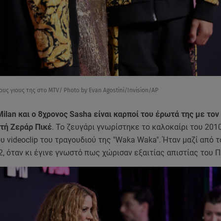
ους γιους της στο MTV/ Photo by Evan Agostini/Invision/AP
ilan και ο 8χρονος Sasha είναι καρποί του έρωτά της με τον
τή Ζεράρ Πικέ
. Το ζευγάρι γνωρίστηκε το καλοκαίρι του 201
υ videoclip του τραγουδιού της "Waka Waka". Ήταν μαζί από 
2, όταν κι έγινε γνωστό πως χώρισαν εξαιτίας απιστίας του Π