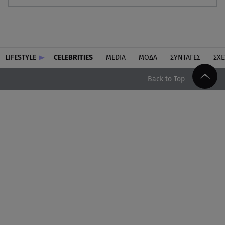
LIFESTYLE
CELEBRITIES
MEDIA
ΜΟΔΑ
ΣΥΝΤΑΓΕΣ
ΣΧΕ
Back to Top