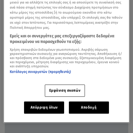
μενού για να αλλάξετε τις επιλογές σας ή να αποσύρετε τη συναίνεσή σας
ανά πάσα στιγμή πατώντας τον σύνδεσμο Διαχείριση προτιμήσεων στο
κάτω μέρος της ιστοσελίδας [ή το αιωρούμενο εικονίδιο στο κάτω
αριστερό μέρος της ιστοσελίδας, εάν υπάρχει]. Οι επιλογές σας θα τεθούν
σε ισχύ στον Ιστότοπος. Για περισσότερες λεπτομέρειες ανατρέξτε στην
Πολιτική Απορρήτου μας.
Εμείς και οι συνεργάτες μας επεξεργαζόμαστε δεδομένα
προκειμένου να παρασχεθούν τα εξής:
Χρήση επακριβών δεδομένων γεωεντοπισμού. Ακριβής σάρωση
χαρακτηριστικών συσκευής για αναγνώριση ταυτότητας. Αποθήκευση ή/
και πρόσβαση στα δεδομένα μιας συσκευής. Εξατομικευμένη διαφήμιση
Την αποκάλυψη την έκανε ο ίδιος, όταν και δημοσίευσε
και περιεχόμενο, μέτρηση διαφήμισης και περιεχομένου, έρευνα κοινού
ένα στόρι από τα Άχλα με ταγκ στο ξενοδοχείο.
και ανάπτυξη υπηρεσιών.
Κατάλογος συνεργατών (προμηθευτές)
Εμφάνιση σκοπών
Απόρριψη όλων
Αποδοχή