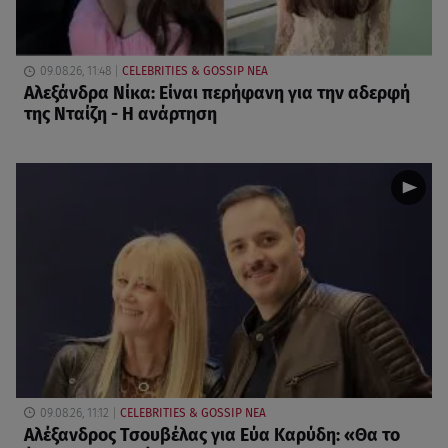
09.08.26, 11:48
CELEBRITIES & GOSSIP ΝΕΑ
Αλεξάνδρα Νίκα: Είναι περήφανη για την αδερφή
της Νταίζη - Η ανάρτηση
09.08.26, 11:12
CELEBRITIES & GOSSIP ΝΕΑ
Αλέξανδρος Τσουβέλας για Εύα Καρύδη: «Θα το