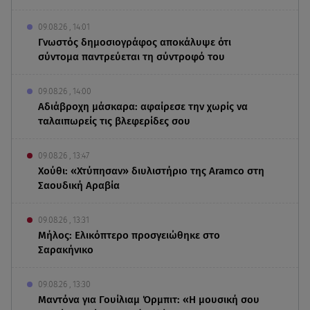
09.08.26 , 14:01
Γνωστός δημοσιογράφος αποκάλυψε ότι
σύντομα παντρεύεται τη σύντροφό του
09.08.26 , 14:00
Αδιάβροχη μάσκαρα: αφαίρεσε την χωρίς να
ταλαιπωρείς τις βλεφερίδες σου
09.08.26 , 13:47
Χούθι: «Χτύπησαν» διυλιστήριο της Aramco στη
Σαουδική Αραβία
09.08.26 , 13:31
Μήλος: Ελικόπτερο προσγειώθηκε στο
Σαρακήνικο
09.08.26 , 13:30
Μαντόνα για Γουίλιαμ Όρμπιτ: «Η μουσική σου