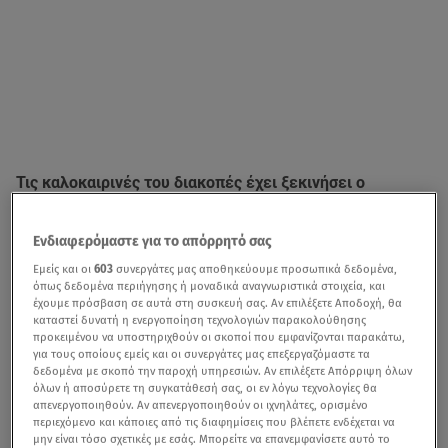
Τις καλοκαιρινές του διακοπές έχει ξεκινήσει ο
Θοδωρής Κουτσογιαννόπουλος
και όπως κάθε
καλοκαίρι, έτσι και φέτος επισκέφθηκε την Άνδρο.
Ενδιαφερόμαστε για το απόρρητό σας
Εμείς και οι
603
συνεργάτες μας αποθηκεύουμε προσωπικά δεδομένα,
Μάλιστα, ο γνωστός κριτικός κινηματογράφου βρέθηκε
όπως δεδομένα περιήγησης ή μοναδικά αναγνωριστικά στοιχεία, και
στο αγαπημένο μέρος της
Ελένης Μενεγάκη
, που είναι το
έχουμε πρόσβαση σε αυτά στη συσκευή σας. Αν επιλέξετε Αποδοχή, θα
καταστεί δυνατή η ενεργοποίηση τεχνολογιών παρακολούθησης
ξενοδοχείο που έχει ο σύζυγός της,
Μάκης Παντζόπουλος
προκειμένου να υποστηριχθούν οι σκοποί που εμφανίζονται παρακάτω,
στα Άχλα.
για τους οποίους εμείς και οι συνεργάτες μας επεξεργαζόμαστε τα
δεδομένα με σκοπό την παροχή υπηρεσιών. Αν επιλέξετε Απόρριψη όλων
όλων ή αποσύρετε τη συγκατάθεσή σας, οι εν λόγω τεχνολογίες θα
απενεργοποιηθούν. Αν απενεργοποιηθούν οι ιχνηλάτες, ορισμένο
περιεχόμενο και κάποιες από τις διαφημίσεις που βλέπετε ενδέχεται να
μην είναι τόσο σχετικές με εσάς. Μπορείτε να επανεμφανίσετε αυτό το