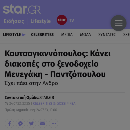
Ειδήσεις
Lifestyle
LIFESTYLE
CELEBRITIES
MEDIA
ΜΟΔΑ
ΣΥΝΤΑΓΕΣ
ΣΧΕ
Κουτσογιαννόπουλος: Κάνει
διακοπές στο ξενοδοχείο
Μενεγάκη - Παντζόπουλου
Έχει πάει στην Άνδρο
Συντακτική Ομάδα
STAR.GR
24.07.23, 23:25
CELEBRITIES & GOSSIP ΝΕΑ
Πρώτη Δημοσίευση: 24.07.23, 13:00