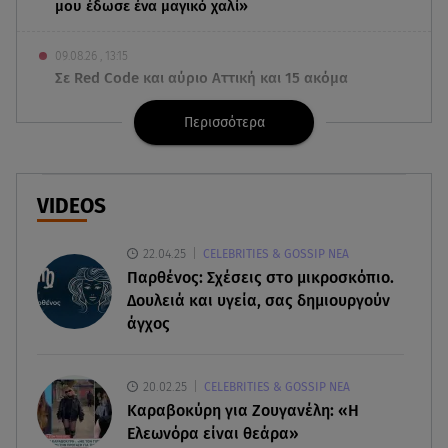
μου έδωσε ένα μαγικό χαλί»
09.08.26 , 13:15
Σε Red Code και αύριο Αττική και 15 ακόμα
περιοχές - 400 φωτιές σε 10 μέρες
Περισσότερα
09.08.26 , 12:54
Βαλέρια Χοψονίδου: Βάφτισε τον γιο της στη
Βουλιαγμένη - Το όνομα που πήρε
VIDEOS
09.08.26 , 12:44
22.04.25
CELEBRITIES & GOSSIP ΝΕΑ
Ερυθρός Σταυρός: Άγρια επίθεση σε νοσηλεύτρια
Παρθένος: Σχέσεις στο μικροσκόπιο.
στα Επείγοντα
Δουλειά και υγεία, σας δημιουργούν
άγχος
09.08.26 , 12:28
Πάρος: Χωρίς ναυαγοσώστη η πισίνα του beach
bar όπου πνίγηκε ο 4χρονος
20.02.25
CELEBRITIES & GOSSIP ΝΕΑ
Καραβοκύρη για Ζουγανέλη: «Η
09.08.26 , 12:20
Ελεωνόρα είναι θεάρα»