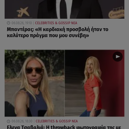
06.08.26, 19:10
CELEBRITIES & GOSSIP ΝΕΑ
Μπαντέρας: «Η καρδιακή προσβολή ήταν το
καλύτερο πράγμα που μου συνέβη»
06.08.26, 18:30
CELEBRITIES & GOSSIP ΝΕΑ
Ελενα Τσαβαλιά: Η throwback φωτογραφία της με