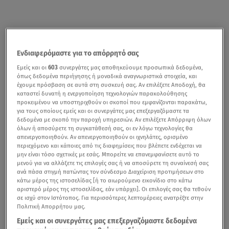
Ενδιαφερόμαστε για το απόρρητό σας
Εμείς και οι
603
συνεργάτες μας αποθηκεύουμε προσωπικά δεδομένα,
όπως δεδομένα περιήγησης ή μοναδικά αναγνωριστικά στοιχεία, και
έχουμε πρόσβαση σε αυτά στη συσκευή σας. Αν επιλέξετε Αποδοχή, θα
καταστεί δυνατή η ενεργοποίηση τεχνολογιών παρακολούθησης
προκειμένου να υποστηριχθούν οι σκοποί που εμφανίζονται παρακάτω,
για τους οποίους εμείς και οι συνεργάτες μας επεξεργαζόμαστε τα
δεδομένα με σκοπό την παροχή υπηρεσιών. Αν επιλέξετε Απόρριψη όλων
όλων ή αποσύρετε τη συγκατάθεσή σας, οι εν λόγω τεχνολογίες θα
απενεργοποιηθούν. Αν απενεργοποιηθούν οι ιχνηλάτες, ορισμένο
περιεχόμενο και κάποιες από τις διαφημίσεις που βλέπετε ενδέχεται να
μην είναι τόσο σχετικές με εσάς. Μπορείτε να επανεμφανίσετε αυτό το
μενού για να αλλάξετε τις επιλογές σας ή να αποσύρετε τη συναίνεσή σας
ανά πάσα στιγμή πατώντας τον σύνδεσμο Διαχείριση προτιμήσεων στο
κάτω μέρος της ιστοσελίδας [ή το αιωρούμενο εικονίδιο στο κάτω
αριστερό μέρος της ιστοσελίδας, εάν υπάρχει]. Οι επιλογές σας θα τεθούν
σε ισχύ στον Ιστότοπος. Για περισσότερες λεπτομέρειες ανατρέξτε στην
Πολιτική Απορρήτου μας.
Εμείς και οι συνεργάτες μας επεξεργαζόμαστε δεδομένα