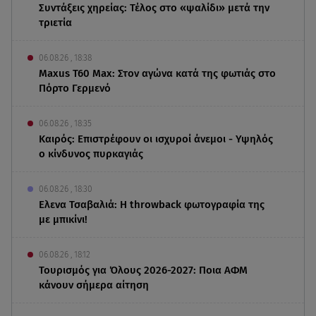
Συντάξεις χηρείας: Τέλος στο «ψαλίδι» μετά την
τριετία
06.08.26 , 18:38
Maxus T60 Max: Στον αγώνα κατά της φωτιάς στο
Πόρτο Γερμενό
06.08.26 , 18:35
Καιρός: Επιστρέφουν οι ισχυροί άνεμοι - Υψηλός
ο κίνδυνος πυρκαγιάς
06.08.26 , 18:30
Ελενα Τσαβαλιά: Η throwback φωτογραφία της
με μπικίνι!
06.08.26 , 18:12
Τουρισμός για Όλους 2026-2027: Ποια ΑΦΜ
κάνουν σήμερα αίτηση