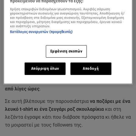
προκειμένου να παρασχεθούν τα εξής:
Χρήση επακριβών δεδομένων γεωεντοπισμού. Ακριβής σάρωση
χαρακτηριστικών συσκευής για αναγνώριση ταυτότητας. Αποθήκευση ή/
και πρόσβαση στα δεδομένα μιας συσκευής. Εξατομικευμένη διαφήμιση
και περιεχόμενο, μέτρηση διαφήμισης και περιεχομένου, έρευνα κοινού
και ανάπτυξη υπηρεσιών.
Κατάλογος συνεργατών (προμηθευτές)
Εμφάνιση σκοπών
Δείτε βίντεο για την Ελένη Μενεγάκη από το
Breakfast@Star
Απόρριψη όλων
Αποδοχή
Φωτογραφία από το μπαλκόνι της πόσταρε η
Ελένη
Μενεγάκη
στο δημοφιλές προφιλ της Instagram πριν
από λίγες ώρες
.
Σε αυτή βλέπουμε την παρουσιάστρια
να ποζάρει με ένα
λευκό t-shirt κι ένα ζευγάρι ροζ σκουλαρίκια
και στη
λεζάντα έγραψε κάτι που διάβασε πρόσφατα κι ήθελε να
το μοιραστεί με τους followers της.