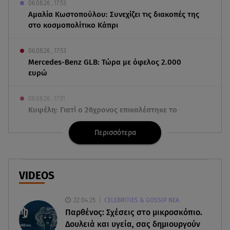
06.08.26 , 17:53
Αμαλία Κωστοπούλου: Συνεχίζει τις διακοπές της
στο κοσμοπολίτικο Κάπρι
06.08.26 , 17:53
Mercedes-Benz GLB: Τώρα με όφελος 2.000
ευρώ
06.08.26 , 17:51
Κυψέλη: Γιατί ο 26χρονος επικαλέστηκε το
δικαίωμα της σιωπής
Περισσότερα
06.08.26 , 17:43
Συμφωνία Ιράν – Ομάν για τα Στενά του Ορμούζ
VIDEOS
06.08.26 , 17:12
Μαρία Κορινθίου: «Έχω πατήσει φρένο» -
22.04.25
CELEBRITIES & GOSSIP ΝΕΑ
Δηλώνει χορτασμένη και μπουχτισμένη!
Παρθένος: Σχέσεις στο μικροσκόπιο.
Δουλειά και υγεία, σας δημιουργούν