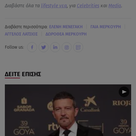
Διαβάστε όλα τα
lifestyle νεα
, για
Celebrities
και
Media
.
|
|
Διαβάστε περισσότερα:
ΕΛΕΝΗ ΜΕΝΕΓΑΚΗ
ΓΑΙΑ ΜΕΡΚΟΥΡΗ
|
ΑΓΓΕΛΟΣ ΛΑΤΣΙΟΣ
ΔΩΡΟΘΕΑ ΜΕΡΚΟΥΡΗ
Follow us:
ΔΕΙΤΕ ΕΠΙΣΗΣ