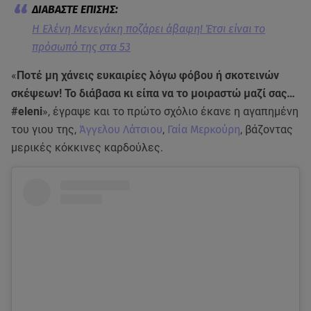
Η Ελένη Μενεγάκη ποζάρει άβαφη! Έτσι είναι το
πρόσωπό της στα 53
«
Ποτέ μη χάνεις ευκαιρίες λόγω φόβου ή σκοτεινών
σκέψεων! Το διάβασα κι είπα να το μοιραστώ μαζί σας…
#eleni
», έγραψε και το πρώτο σχόλιο έκανε η αγαπημένη
του γιου της,
Άγγελου Λάτσιου
,
Γαία Μερκούρη
, βάζοντας
μερικές κόκκινες καρδούλες.