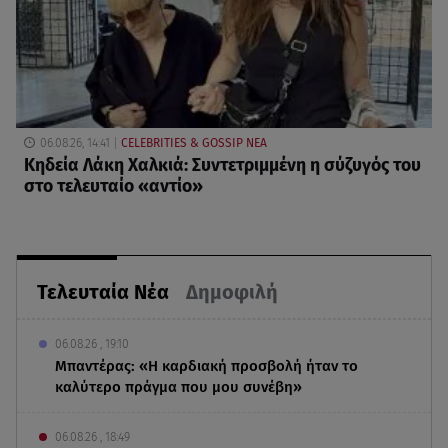
06.08.26, 14:41
CELEBRITIES & GOSSIP ΝΕΑ
Κηδεία Λάκη Χαλκιά: Συντετριμμένη η σύζυγός του
στο τελευταίο «αντίο»
Τελευταία Νέα
Δημοφιλή
06.08.26 , 19:10
Μπαντέρας: «Η καρδιακή προσβολή ήταν το
καλύτερο πράγμα που μου συνέβη»
06.08.26 , 18:49