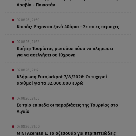
Αραβία - Πακιστάν
07.08.26 , 21:50
Καιρός: Έρχονται ξανά 40άρια - Σε ποιες περιοχές
07.08.26 , 21:32
Κρήτη: Τουρίστας ρωτούσε πόσο να πληρώσει
για να ασελγήσει σε 10χρονη
07.08.26 , 21:17
Κλήρωση Eurojackpot 7/8/2026: Οι τυχεροί
αριθμοί για τα 32.000.000 ευρώ
07.08.26 , 21:03
Σε τρία επίπεδα οι παραβιάσεις της Τουρκίας στο
Αιγαίο
07.08.26 , 21:00
MINI Aceman E: Τα αξεσουάρ για περιπετειώδεις