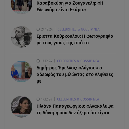
Φωτιά στο Στεφάνι Κορίνθου: Μήνυμα από το 112
Καραβοκύρη για Ζουγανέλη: «Η
- Σηκώθηκαν εναέρια μέσα
Ελεωνόρα είναι θεάρα»
07.08.26 , 18:34
Έξοδος Αυγούστου: Στο 100% η πληρότητα για
24.12.24
CELEBRITIES & GOSSIP ΝΕΑ
Κυκλάδες
Εριέττα Κούρκουλου: Η φωτογραφία
με τους γιους της από το
07.08.26 , 17:44
Παιδικοί σταθμοί: Πότε βγαίνουν τα προσωρινά
17.12.24
CELEBRITIES & GOSSIP ΝΕΑ
αποτελέσματα
Δημήτρης Ήμελλος: «Λύγισε» ο
αδερφός του μιλώντας στο Αλήθειες
με
17.12.24
CELEBRITIES & GOSSIP ΝΕΑ
Ηλιάνα Παπαγεωργίου: «Ανακάλυψα
τη δύναμη που δεν ήξερα ότι είχα»