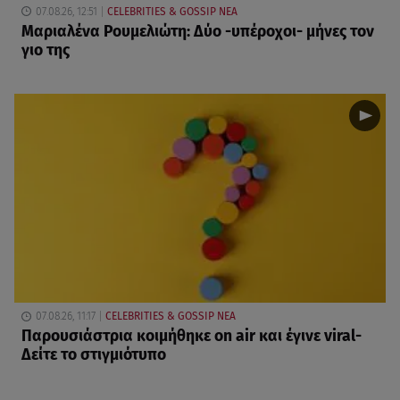
07.08.26, 12:51
CELEBRITIES & GOSSIP ΝΕΑ
Μαριαλένα Ρουμελιώτη: Δύο -υπέροχοι- μήνες τον
γιο της
07.08.26, 11:17
CELEBRITIES & GOSSIP ΝΕΑ
Παρουσιάστρια κοιμήθηκε on air και έγινε viral-
Δείτε το στιγμιότυπο