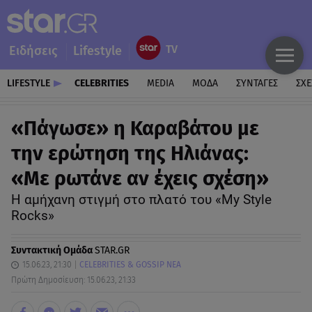
Ειδήσεις
Lifestyle
LIFESTYLE
CELEBRITIES
MEDIA
ΜΟΔΑ
ΣΥΝΤΑΓΕΣ
ΣΧΕ
«Πάγωσε» η Καραβάτου με
την ερώτηση της Ηλιάνας:
«Με ρωτάνε αν έχεις σχέση»
Η αμήχανη στιγμή στο πλατό του «My Style
Rocks»
Συντακτική Ομάδα
STAR.GR
15.06.23, 21:30
CELEBRITIES & GOSSIP ΝΕΑ
Πρώτη Δημοσίευση: 15.06.23, 21:33