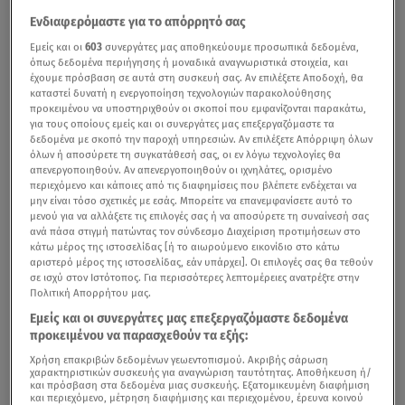
Ενδιαφερόμαστε για το απόρρητό σας
Εμείς και οι
603
συνεργάτες μας αποθηκεύουμε προσωπικά δεδομένα,
όπως δεδομένα περιήγησης ή μοναδικά αναγνωριστικά στοιχεία, και
έχουμε πρόσβαση σε αυτά στη συσκευή σας. Αν επιλέξετε Αποδοχή, θα
καταστεί δυνατή η ενεργοποίηση τεχνολογιών παρακολούθησης
προκειμένου να υποστηριχθούν οι σκοποί που εμφανίζονται παρακάτω,
για τους οποίους εμείς και οι συνεργάτες μας επεξεργαζόμαστε τα
δεδομένα με σκοπό την παροχή υπηρεσιών. Αν επιλέξετε Απόρριψη όλων
όλων ή αποσύρετε τη συγκατάθεσή σας, οι εν λόγω τεχνολογίες θα
απενεργοποιηθούν. Αν απενεργοποιηθούν οι ιχνηλάτες, ορισμένο
περιεχόμενο και κάποιες από τις διαφημίσεις που βλέπετε ενδέχεται να
μην είναι τόσο σχετικές με εσάς. Μπορείτε να επανεμφανίσετε αυτό το
μενού για να αλλάξετε τις επιλογές σας ή να αποσύρετε τη συναίνεσή σας
ανά πάσα στιγμή πατώντας τον σύνδεσμο Διαχείριση προτιμήσεων στο
κάτω μέρος της ιστοσελίδας [ή το αιωρούμενο εικονίδιο στο κάτω
αριστερό μέρος της ιστοσελίδας, εάν υπάρχει]. Οι επιλογές σας θα τεθούν
σε ισχύ στον Ιστότοπος. Για περισσότερες λεπτομέρειες ανατρέξτε στην
Πολιτική Απορρήτου μας.
Εμείς και οι συνεργάτες μας επεξεργαζόμαστε δεδομένα
προκειμένου να παρασχεθούν τα εξής:
Χρήση επακριβών δεδομένων γεωεντοπισμού. Ακριβής σάρωση
χαρακτηριστικών συσκευής για αναγνώριση ταυτότητας. Αποθήκευση ή/
και πρόσβαση στα δεδομένα μιας συσκευής. Εξατομικευμένη διαφήμιση
και περιεχόμενο, μέτρηση διαφήμισης και περιεχομένου, έρευνα κοινού