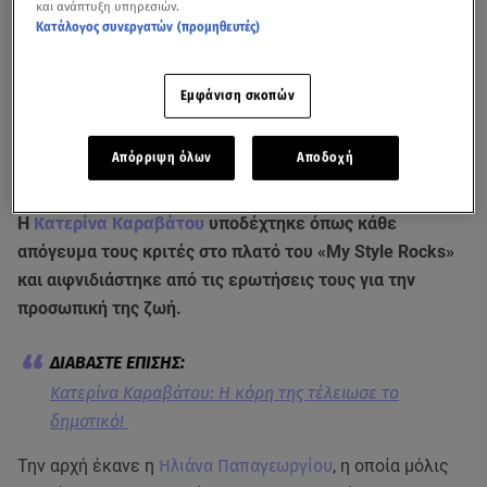
και ανάπτυξη υπηρεσιών.
Κατάλογος συνεργατών (προμηθευτές)
Εμφάνιση σκοπών
Απόρριψη όλων
Αποδοχή
Η
Κατερίνα Καραβάτου
υποδέχτηκε όπως κάθε
απόγευμα τους κριτές στο πλατό του «My Style Rocks»
και αιφνιδιάστηκε από τις ερωτήσεις τους για την
προσωπική της ζωή.
Κατερίνα Καραβάτου: Η κόρη της τέλειωσε το
δημοτικό!
Την αρχή έκανε η
Ηλιάνα Παπαγεωργίου
, η οποία μόλις