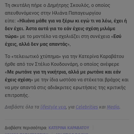
Τη σκυτάλη πήρε ο Δημήτρης Σκουλός, ο οποίος
απευθυνόμενος στην Ηλιάνα Παπαγεωργίου
είπε: «
Ηλιάνα μάθε για να ξέρω κι εγώ τι να λέω, έχει ή
δεν έχει. Άστα αυτά για το εάν έχεις σχέση μιλάμε
τώρα
» με το μοντέλο να σχολιάζει στη συνέχεια «
Εσύ
έχεις, αλλά δεν μας απαντάς
»,
Το «τελειωτικό χτύπημα» για την Κατερίνα Καραβάτου
ήρθε από τον Στέλιο Κουδουνάρη, ο οποίος ανέφερε
«
Με ρωτάνε για τη νικήτρια, αλλά με ρωτάνε και εάν
έχεις σχέση
» με την ίδια ωστόσο να στέκεται βράχος και
να μην απαντά στις αδιάκριτες ερωτήσεις της κριτικής
επιτροπής.
Διαβάστε όλα τα
lifestyle νεα
, για
Celebrities
και
Media
.
|
Διαβάστε περισσότερα:
ΚΑΤΕΡΙΝΑ ΚΑΡΑΒΑΤΟΥ