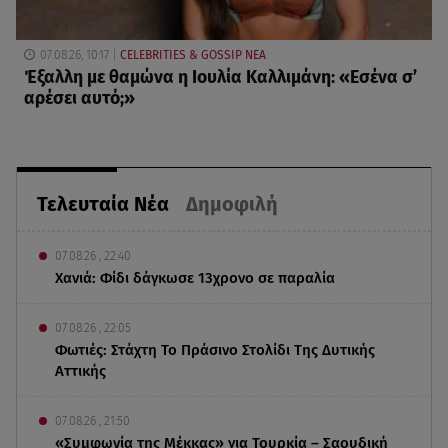
07.08.26, 10:17
CELEBRITIES & GOSSIP ΝΕΑ
Έξαλλη με θαμώνα η Ιουλία Καλλιμάνη: «Εσένα σ’
αρέσει αυτό;»
Τελευταία Νέα
Δημοφιλή
07.08.26 , 22:40
Χανιά: Φίδι δάγκωσε 13χρονο σε παραλία
07.08.26 , 22:05
Φωτιές: Στάχτη Το Πράσινο Στολίδι Της Δυτικής
Αττικής
07.08.26 , 21:50
«Συμφωνία της Μέκκας» για Τουρκία – Σαουδική