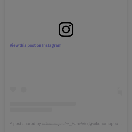
View this post on Instagram
A post shared by 𝑜𝑖𝑘𝑜𝑛𝑜𝑚𝑜𝑝𝑜𝑢𝑙𝑜𝑠_Fan𝑐𝑙𝑢𝑏 (@oikonomopoulos_official_club)