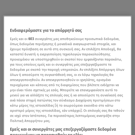
Ενδιαφερόμαστε για το απόρρητό σας
Εμείς και οι
603
συνεργάτες μας αποθηκεύουμε προσωπικά δεδομένα,
όπως δεδομένα περιήγησης ή μοναδικά αναγνωριστικά στοιχεία, και
έχουμε πρόσβαση σε αυτά στη συσκευή σας. Αν επιλέξετε Αποδοχή, θα
καταστεί δυνατή η ενεργοποίηση τεχνολογιών παρακολούθησης
προκειμένου να υποστηριχθούν οι σκοποί που εμφανίζονται παρακάτω,
για τους οποίους εμείς και οι συνεργάτες μας επεξεργαζόμαστε τα
δεδομένα με σκοπό την παροχή υπηρεσιών. Αν επιλέξετε Απόρριψη όλων
όλων ή αποσύρετε τη συγκατάθεσή σας, οι εν λόγω τεχνολογίες θα
απενεργοποιηθούν. Αν απενεργοποιηθούν οι ιχνηλάτες, ορισμένο
περιεχόμενο και κάποιες από τις διαφημίσεις που βλέπετε ενδέχεται να
μην είναι τόσο σχετικές με εσάς. Μπορείτε να επανεμφανίσετε αυτό το
μενού για να αλλάξετε τις επιλογές σας ή να αποσύρετε τη συναίνεσή σας
ανά πάσα στιγμή πατώντας τον σύνδεσμο Διαχείριση προτιμήσεων στο
κάτω μέρος της ιστοσελίδας [ή το αιωρούμενο εικονίδιο στο κάτω
αριστερό μέρος της ιστοσελίδας, εάν υπάρχει]. Οι επιλογές σας θα τεθούν
σε ισχύ στον Ιστότοπος. Για περισσότερες λεπτομέρειες ανατρέξτε στην
Πολιτική Απορρήτου μας.
Εμείς και οι συνεργάτες μας επεξεργαζόμαστε δεδομένα
προκειμένου να παρασχεθούν τα εξής: