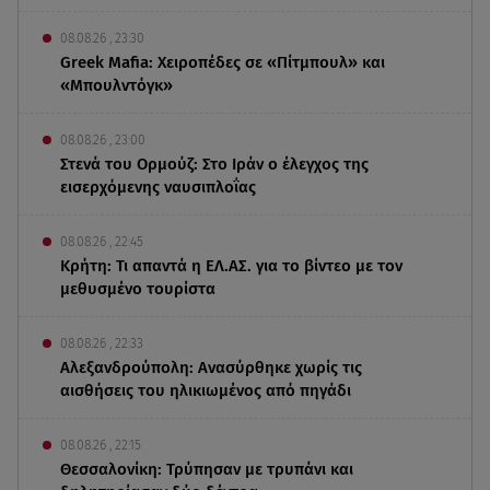
08.08.26 , 23:30
Greek Mafia: Χειροπέδες σε «Πίτμπουλ» και
«Μπουλντόγκ»
08.08.26 , 23:00
Στενά του Ορμούζ: Στο Ιράν ο έλεγχος της
εισερχόμενης ναυσιπλοΐας
08.08.26 , 22:45
Κρήτη: Τι απαντά η ΕΛ.ΑΣ. για το βίντεο με τον
μεθυσμένο τουρίστα
08.08.26 , 22:33
Αλεξανδρούπολη: Ανασύρθηκε χωρίς τις
αισθήσεις του ηλικιωμένος από πηγάδι
08.08.26 , 22:15
Θεσσαλονίκη: Τρύπησαν με τρυπάνι και