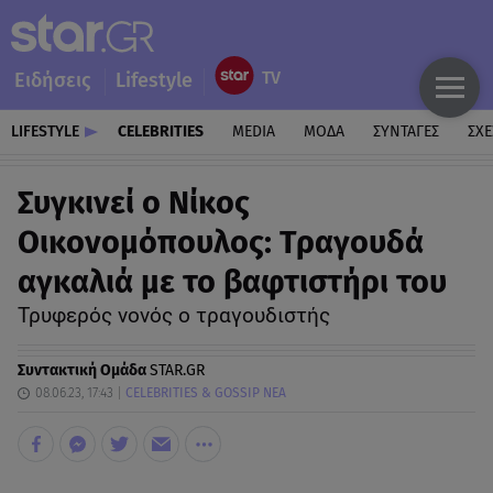
Ειδήσεις
Lifestyle
LIFESTYLE
CELEBRITIES
MEDIA
ΜΟΔΑ
ΣΥΝΤΑΓΕΣ
ΣΧΕ
Συγκινεί ο Νίκος
Οικονομόπουλος: Τραγουδά
αγκαλιά με το βαφτιστήρι του
Τρυφερός νονός ο τραγουδιστής
Συντακτική Ομάδα
STAR.GR
08.06.23, 17:43
CELEBRITIES & GOSSIP ΝΕΑ