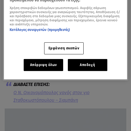
Χρήση επακριβών δεδομένων γεωεντοπισμού. Ακριβής σάρωση
χαρακτηριστικών συσκευής για αναγνώριση ταυτότητας. Αποθήκευση ή/
και πρόσβαση στα δεδομένα μιας συσκευής. Εξατομικευμένη διαφήμιση
και περιεχόμενο, μέτρηση διαφήμισης και περιεχομένου, έρευνα κοινού
και ανάπτυξη υπηρεσιών.
Κατάλογος συνεργατών (προμηθευτές)
Την ευτυχία να γίνει πνευματικός μπαμπάς είχε πριν
Εμφάνιση σκοπών
από λίγες ημέρες ο
Νίκος Οικονομόπουλος
. Ο γνωστός
τραγουδιστής βάπτισε τον γιο του
Τζίμη
Απόρριψη όλων
Αποδοχή
Σταθοκωστόπουλου
και της Ιωάννας Σιαμπάνη.
Ο Ν. Οικονομόπουλος νονός στον γιο
Σταθοκωστόπουλου – Σιαμπάνη