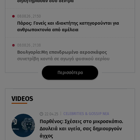
δηλητηρίασαν δύο δέντρα
08.08.26 , 21:50
Πάρος: Γονείς και ιδιοκτήτης κατηγορούνται για
ανθρωποκτονία από αμέλεια
08.08.26 , 21:38
Βουλγαρία:Μη επανδρωμένο αεροσκάφος
συνετρίβη κοντά σε αγωγό φυσικού αερίου
Περισσότερα
08.08.26 , 21:32
Φωτιά στην Αττικοβοιωτία: Ενέργεια ίση με έξι
ατομικές βόμβες
VIDEOS
08.08.26 , 21:20
«Ισλαμικό ΝΑΤΟ»: Πώς επηρεάζεται η Ελλάδα
22.04.25
CELEBRITIES & GOSSIP ΝΕΑ
από τη νέα συμμαχία
Παρθένος: Σχέσεις στο μικροσκόπιο.
Δουλειά και υγεία, σας δημιουργούν
08.08.26 , 19:19
άγχος
Τραγωδία στην Πάρο: Νεκρό 4χρονο παιδί σε