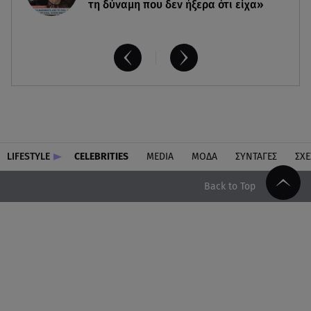
τη δύναμη που δεν ήξερα ότι είχα»
LIFESTYLE
CELEBRITIES
MEDIA
ΜΟΔΑ
ΣΥΝΤΑΓΕΣ
ΣΧΕ
Back to Top