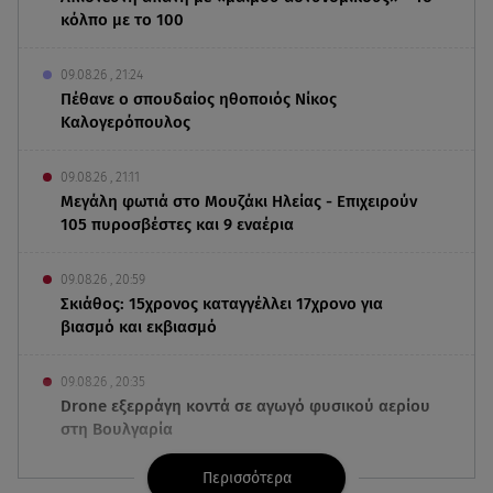
κόλπο με το 100
09.08.26 , 21:24
Πέθανε ο σπουδαίος ηθοποιός Νίκος
Καλογερόπουλος
09.08.26 , 21:11
Μεγάλη φωτιά στο Μουζάκι Ηλείας - Επιχειρούν
105 πυροσβέστες και 9 εναέρια
09.08.26 , 20:59
Σκιάθος: 15χρονος καταγγέλλει 17χρονο για
βιασμό και εκβιασμό
09.08.26 , 20:35
Drone εξερράγη κοντά σε αγωγό φυσικού αερίου
στη Βουλγαρία
Περισσότερα
09.08.26 , 20:29