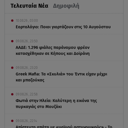
Τελευταία Νέα
Δημοφιλή
10.08.26 , 03:00
Εορτολόγιο: Ποιοι γιορτάζουν στις 10 Αυγούστου
09.08.26 , 23:50
ΑΑΔΕ: 1.296 φιάλες παράνομου φρέον
κατασχέθηκαν σε Κήπους και Δοϊράνη
09.08.26 , 23:20
Greek Mafia: Τα «Σκυλιά» του Έντικ είχαν μέχρι
και μπαζούκας
09.08.26 , 22:58
Φωτιά στην Ηλεία: Καλύτερη η εικόνα της
πυρκαγιάς στο Μουζάκι
09.08.26 , 22:14
Απίστευτη απάτη με «μαϊμού αστυνομικούς» - Το