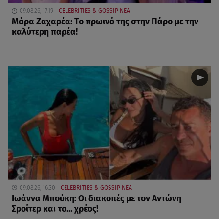
09.08.26, 17:19
CELEBRITIES & GOSSIP ΝΕΑ
Μάρα Ζαχαρέα: Το πρωινό της στην Πάρο με την
καλύτερη παρέα!
09.08.26, 16:30
CELEBRITIES & GOSSIP ΝΕΑ
Ιωάννα Μπούκη: Οι διακοπές με τον Αντώνη
Σροίτερ και το... χρέος!