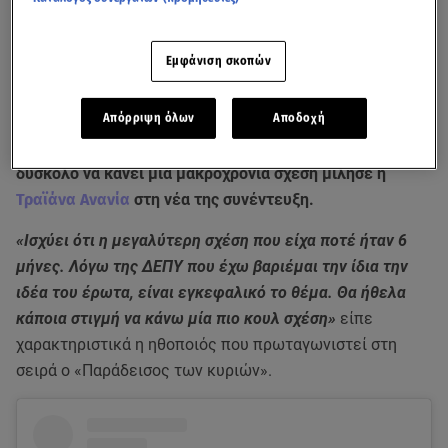
Εμφάνιση σκοπών
Απόρριψη όλων
Αποδοχή
Για την ψυχοθεραπεία, αλλά και το γεγονός ότι της είναι
δύσκολό να κάνει μια μακροχρόνια σχέση μίλησε η
Τραϊάνα Ανανία
στη νέα της συνέντευξη.
«Ισχύει ότι η μεγαλύτερη σχέση που είχα ποτέ ήταν 6
μήνες. Λόγω της ΔΕΠΥ που έχω βαριέμαι την ίδια την
ιδέα του έρωτα, είναι εγκεφαλικό το θέμα. Θα ήθελα
κάποια στιγμή να κάνω μία πιο κουλ σχέση»
είπε
χαρακτηριστικά η ηθοποιός που πρωταγωνιστεί στη
σειρά ο «Παράδεισος των κυριών».