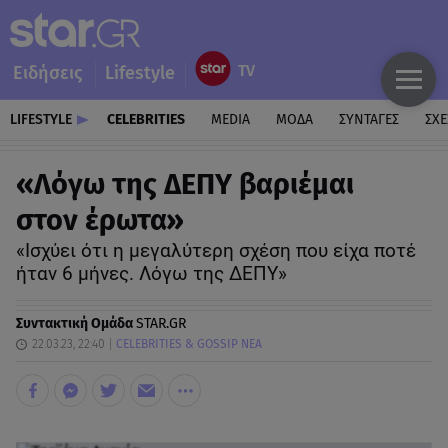
Ειδήσεις
Lifestyle
LIFESTYLE
CELEBRITIES
MEDIA
ΜΟΔΑ
ΣΥΝΤΑΓΕΣ
ΣΧΕ
«Λόγω της ΔΕΠΥ βαριέμαι
στον έρωτα»
«Ισχύει ότι η μεγαλύτερη σχέση που είχα ποτέ
ήταν 6 μήνες. Λόγω της ΔΕΠΥ»
Συντακτική Ομάδα
STAR.GR
22.03.23, 22:40
CELEBRITIES & GOSSIP ΝΕΑ