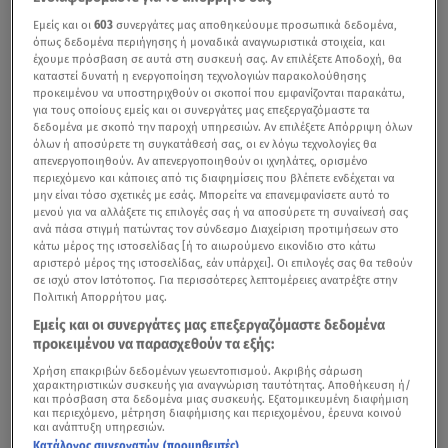
Εμείς και οι
603
συνεργάτες μας αποθηκεύουμε προσωπικά δεδομένα,
όπως δεδομένα περιήγησης ή μοναδικά αναγνωριστικά στοιχεία, και
έχουμε πρόσβαση σε αυτά στη συσκευή σας. Αν επιλέξετε Αποδοχή, θα
καταστεί δυνατή η ενεργοποίηση τεχνολογιών παρακολούθησης
προκειμένου να υποστηριχθούν οι σκοποί που εμφανίζονται παρακάτω,
για τους οποίους εμείς και οι συνεργάτες μας επεξεργαζόμαστε τα
δεδομένα με σκοπό την παροχή υπηρεσιών. Αν επιλέξετε Απόρριψη όλων
όλων ή αποσύρετε τη συγκατάθεσή σας, οι εν λόγω τεχνολογίες θα
απενεργοποιηθούν. Αν απενεργοποιηθούν οι ιχνηλάτες, ορισμένο
περιεχόμενο και κάποιες από τις διαφημίσεις που βλέπετε ενδέχεται να
μην είναι τόσο σχετικές με εσάς. Μπορείτε να επανεμφανίσετε αυτό το
μενού για να αλλάξετε τις επιλογές σας ή να αποσύρετε τη συναίνεσή σας
ανά πάσα στιγμή πατώντας τον σύνδεσμο Διαχείριση προτιμήσεων στο
κάτω μέρος της ιστοσελίδας [ή το αιωρούμενο εικονίδιο στο κάτω
αριστερό μέρος της ιστοσελίδας, εάν υπάρχει]. Οι επιλογές σας θα τεθούν
σε ισχύ στον Ιστότοπος. Για περισσότερες λεπτομέρειες ανατρέξτε στην
Πολιτική Απορρήτου μας.
Εμείς και οι συνεργάτες μας επεξεργαζόμαστε δεδομένα
προκειμένου να παρασχεθούν τα εξής:
Χρήση επακριβών δεδομένων γεωεντοπισμού. Ακριβής σάρωση
χαρακτηριστικών συσκευής για αναγνώριση ταυτότητας. Αποθήκευση ή/
και πρόσβαση στα δεδομένα μιας συσκευής. Εξατομικευμένη διαφήμιση
και περιεχόμενο, μέτρηση διαφήμισης και περιεχομένου, έρευνα κοινού
και ανάπτυξη υπηρεσιών.
Κατάλογος συνεργατών (προμηθευτές)