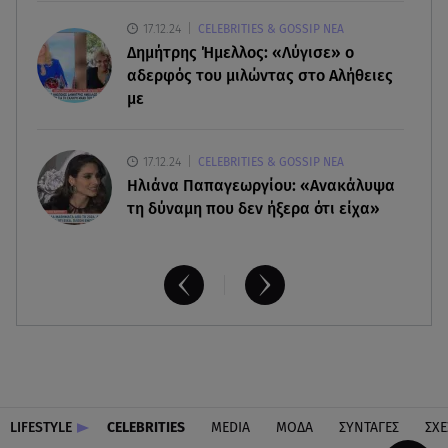
Χρηστίδου για Κοντοβά: «Ελπίζω και στην
17.12.24
CELEBRITIES & GOSSIP ΝΕΑ
επόμενη ζωή να είμαστε κολλητές»
Δημήτρης Ήμελλος: «Λύγισε» ο
αδερφός του μιλώντας στο Αλήθειες
με
17.12.24
CELEBRITIES & GOSSIP ΝΕΑ
Ηλιάνα Παπαγεωργίου: «Ανακάλυψα
τη δύναμη που δεν ήξερα ότι είχα»
LIFESTYLE
CELEBRITIES
MEDIA
ΜΟΔΑ
ΣΥΝΤΑΓΕΣ
ΣΧΕ