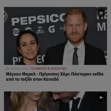
09.08.26, 15:54
CELEBRITIES & GOSSIP ΝΕΑ
Μέγκαν Μαρκλ - Πρίγκιπας Χάρι: Πόσταραν selfie
από το ταξίδι στον Καναδά