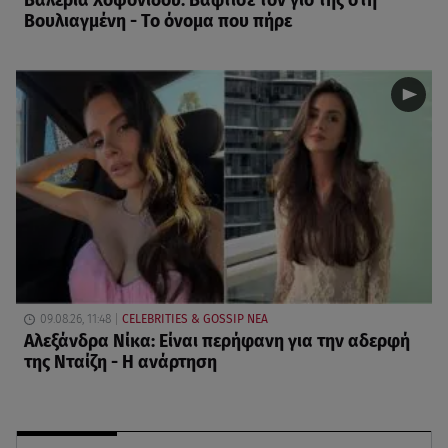
Βαλέρια Χοψονίδου: Βάφτισε τον γιο της στη
Βουλιαγμένη - Το όνομα που πήρε
09.08.26, 11:48
CELEBRITIES & GOSSIP ΝΕΑ
Αλεξάνδρα Νίκα: Είναι περήφανη για την αδερφή
της Νταίζη - Η ανάρτηση