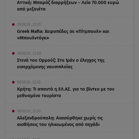
Αττική: Μπαράζ διαρρήξεων – Λεία 70.000 ευρώ
από μεζονέτα
08.08.26 , 23:30
Greek Mafia: Χειροπέδες σε «Πίτμπουλ» και
«Μπουλντόγκ»
08.08.26 , 23:00
Στενά του Ορμούζ: Στο Ιράν ο έλεγχος της
εισερχόμενης ναυσιπλοΐας
08.08.26 , 22:45
Κρήτη: Τι απαντά η ΕΛ.ΑΣ. για το βίντεο με τον
μεθυσμένο τουρίστα
08.08.26 , 22:33
Αλεξανδρούπολη: Ανασύρθηκε χωρίς τις
αισθήσεις του ηλικιωμένος από πηγάδι