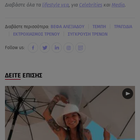
Διαβάστε όλα τα
lifestyle νεα
, για
Celebrities
και
Media
.
|
|
Διαβάστε περισσότερα:
ΒΕΦΑ ΑΛΕΞΙΑΔΟΥ
ΤΕΜΠΗ
ΤΡΑΓΩΔΙΑ
|
|
ΕΚΤΡΟΧΙΑΣΜΟΣ ΤΡΕΝΟΥ
ΣΥΓΚΡΟΥΣΗ ΤΡΕΝΩΝ
Follow us:
ΔΕΙΤΕ ΕΠΙΣΗΣ