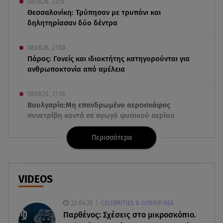
08.08.26 , 22:15
Θεσσαλονίκη: Τρύπησαν με τρυπάνι και
δηλητηρίασαν δύο δέντρα
08.08.26 , 21:50
Πάρος: Γονείς και ιδιοκτήτης κατηγορούνται για
ανθρωποκτονία από αμέλεια
08.08.26 , 21:38
Βουλγαρία:Μη επανδρωμένο αεροσκάφος
συνετρίβη κοντά σε αγωγό φυσικού αερίου
Περισσότερα
08.08.26 , 21:32
Φωτιά στην Αττικοβοιωτία: Ενέργεια ίση με έξι
ατομικές βόμβες
VIDEOS
08.08.26 , 21:20
«Ισλαμικό ΝΑΤΟ»: Πώς επηρεάζεται η Ελλάδα
22.04.25
CELEBRITIES & GOSSIP ΝΕΑ
από τη νέα συμμαχία
Παρθένος: Σχέσεις στο μικροσκόπιο.