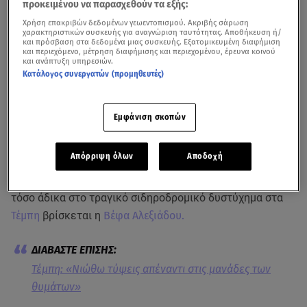
προκειμένου να παρασχεθούν τα εξής:
Χρήση επακριβών δεδομένων γεωεντοπισμού. Ακριβής σάρωση
χαρακτηριστικών συσκευής για αναγνώριση ταυτότητας. Αποθήκευση ή/
και πρόσβαση στα δεδομένα μιας συσκευής. Εξατομικευμένη διαφήμιση
και περιεχόμενο, μέτρηση διαφήμισης και περιεχομένου, έρευνα κοινού
και ανάπτυξη υπηρεσιών.
Κατάλογος συνεργατών (προμηθευτές)
Ο ψυχίατρος Δημήτρης Σούρας μιλά στο έκτακτο δελτίο ενημέρωσης του
Εμφάνιση σκοπών
Star και τον Σπύρο Λάμπρου για την ασύλληπτη τραγωδία που βιώνουν οι
γονείς που έχασαν τα παιδιά τους στα Τέμπη
Απόρριψη όλων
Αποδοχή
Στο πλευρό των μανάδων που «έχασαν» τα παιδιά τους
τόσο άδικα στο τραγικό σιδηροδρομικό δυστύχημα στα
Τέμπη
βρίσκεται η
Βέφα Αλεξιάδου.
Τέμπη: «Νιώθω τύψεις απέναντι στις μανάδες των
θυμάτων»