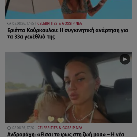
08.08.26, 17:45
CELEBRITIES & GOSSIP ΝΕΑ
Εριέττα Κούρκουλου: Η συγκινητική ανάρτηση για
τα 33α γενέθλιά της
08.08.26, 17:20
CELEBRITIES & GOSSIP ΝΕΑ
Ανδρομάχη: «Είσαι το φως στη ζωή μου» – Η νέα