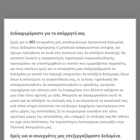
Ενδιαφερόμαστε για το απόρρητό σας
Εμείς και οι
603
συνεργάτες μας αποθηκεύουμε προσωπικά δεδομένα,
όπως δεδομένα περιήγησης ή μοναδικά αναγνωριστικά στοιχεία, και
έχουμε πρόσβαση σε αυτά στη συσκευή σας. Αν επιλέξετε Αποδοχή, θα
καταστεί δυνατή η ενεργοποίηση τεχνολογιών παρακολούθησης
προκειμένου να υποστηριχθούν οι σκοποί που εμφανίζονται παρακάτω,
για τους οποίους εμείς και οι συνεργάτες μας επεξεργαζόμαστε τα
δεδομένα με σκοπό την παροχή υπηρεσιών. Αν επιλέξετε Απόρριψη όλων
όλων ή αποσύρετε τη συγκατάθεσή σας, οι εν λόγω τεχνολογίες θα
απενεργοποιηθούν. Αν απενεργοποιηθούν οι ιχνηλάτες, ορισμένο
περιεχόμενο και κάποιες από τις διαφημίσεις που βλέπετε ενδέχεται να
μην είναι τόσο σχετικές με εσάς. Μπορείτε να επανεμφανίσετε αυτό το
μενού για να αλλάξετε τις επιλογές σας ή να αποσύρετε τη συναίνεσή σας
ανά πάσα στιγμή πατώντας τον σύνδεσμο Διαχείριση προτιμήσεων στο
κάτω μέρος της ιστοσελίδας [ή το αιωρούμενο εικονίδιο στο κάτω
αριστερό μέρος της ιστοσελίδας, εάν υπάρχει]. Οι επιλογές σας θα τεθούν
σε ισχύ στον Ιστότοπος. Για περισσότερες λεπτομέρειες ανατρέξτε στην
Πολιτική Απορρήτου μας.
Εμείς και οι συνεργάτες μας επεξεργαζόμαστε δεδομένα