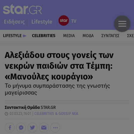
Ειδήσεις
Lifestyle
LIFESTYLE
CELEBRITIES
MEDIA
ΜΟΔΑ
ΣΥΝΤΑΓΕΣ
ΣΧΕ
Αλεξιάδου στους γονείς των
νεκρών παιδιών στα Τέμπη:
«Μανούλες κουράγιo»
Το μήνυμα συμπαράστασης της γνωστής
μαγείρισσας
Συντακτική Ομάδα
STAR.GR
03.03.23, 16:01
CELEBRITIES & GOSSIP ΝΕΑ