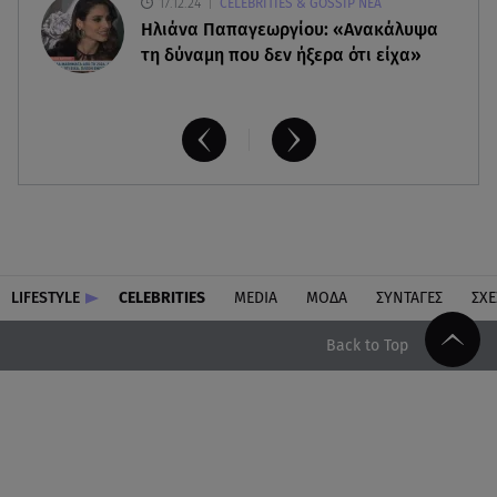
17.12.24
CELEBRITIES & GOSSIP ΝΕΑ
Ηλιάνα Παπαγεωργίου: «Ανακάλυψα
τη δύναμη που δεν ήξερα ότι είχα»
LIFESTYLE
CELEBRITIES
MEDIA
ΜΟΔΑ
ΣΥΝΤΑΓΕΣ
ΣΧΕ
Back to Top