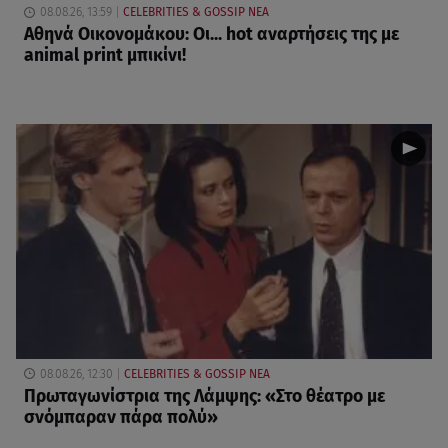
08.08.26, 13:59
CELEBRITIES & GOSSIP ΝΕΑ
Αθηνά Οικονομάκου: Οι... hot αναρτήσεις της με
animal print μπικίνι!
08.08.26, 12:30
CELEBRITIES & GOSSIP ΝΕΑ
Πρωταγωνίστρια της Λάμψης: «Στο θέατρο με
σνόμπαραν πάρα πολύ»