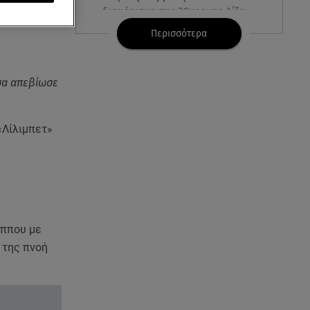
διαμέρισμα της 38χρονης Λίζα
Περισσότερα
07.08.26 , 19:15
Συντάξεις Σεπτεμβρίου: Πότε θα
μπουν τα χρήματα στους
σα απεβίωσε
λογαριασμούς
07.08.26 , 18:45
«Λίλιμπετ»
Φωτιά στο Στεφάνι Κορίνθου:
Μήνυμα από το 112 -
Σηκώθηκαν εναέρια μέσα
07.08.26 , 18:34
Έξοδος Αυγούστου: Στο 100% η
ιππου με
πληρότητα για Κυκλάδες
 της πνοή
07.08.26 , 17:44
Παιδικοί σταθμοί: Πότε βγαίνουν
τα προσωρινά αποτελέσματα