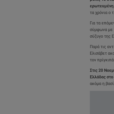
ερωτευμένη μ
τα χρόνια ο 
Για τα επόμε
σύμφωνα με τ
σύζυγο της Ε
Παρά τις αντ
Ελισάβετ ακ
τον πρίγκιπά
Στις 20 Νοε
Ελλάδας στο
ακόμα η βασί