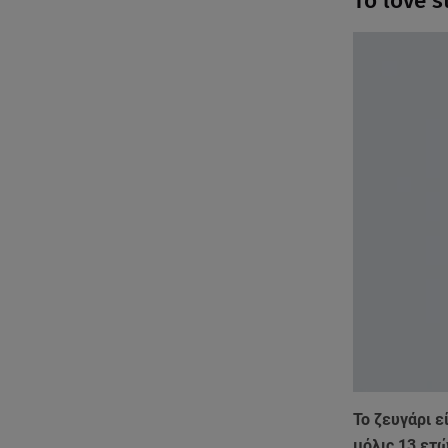
Το love s
Το ζευγάρι ε
μόλις 13 ετώ