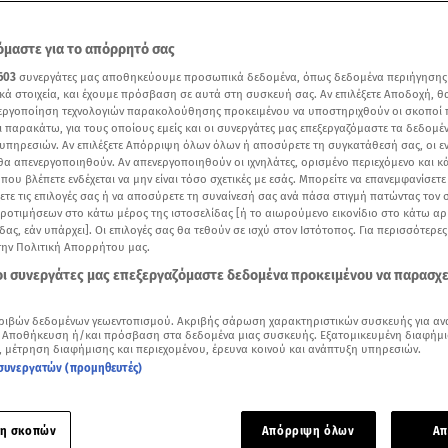
μαστε για το απόρρητό σας
603
συνεργάτες μας αποθηκεύουμε προσωπικά δεδομένα, όπως δεδομένα περιήγησης
κά στοιχεία, και έχουμε πρόσβαση σε αυτά στη συσκευή σας. Αν επιλέξετε Αποδοχή, θ
νεργοποίηση τεχνολογιών παρακολούθησης προκειμένου να υποστηριχθούν οι σκοποί
ι παρακάτω, για τους οποίους εμείς και οι συνεργάτες μας επεξεργαζόμαστε τα δεδομέ
υπηρεσιών. Αν επιλέξετε Απόρριψη όλων όλων ή αποσύρετε τη συγκατάθεσή σας, οι ε
 θα απενεργοποιηθούν. Αν απενεργοποιηθούν οι ιχνηλάτες, ορισμένο περιεχόμενο και κά
 που βλέπετε ενδέχεται να μην είναι τόσο σχετικές με εσάς. Μπορείτε να επανεμφανίσετ
ξετε τις επιλογές σας ή να αποσύρετε τη συναίνεσή σας ανά πάσα στιγμή πατώντας τον
προτιμήσεων στο κάτω μέρος της ιστοσελίδας [ή το αιωρούμενο εικονίδιο στο κάτω α
δας, εάν υπάρχει]. Οι επιλογές σας θα τεθούν σε ισχύ στον Ιστότοπος. Για περισσότερε
την Πολιτική Απορρήτου μας.
Δείτε περισσότερα άρθρα μας στα αποτελέσματα αναζήτησης
 οι συνεργάτες μας επεξεργαζόμαστε δεδομένα προκειμένου να παρασχ
Add star.gr on Google
ριβών δεδομένων γεωεντοπισμού. Ακριβής σάρωση χαρακτηριστικών συσκευής για αν
 Αποθήκευση ή/και πρόσβαση στα δεδομένα μιας συσκευής. Εξατομικευμένη διαφήμι
της η βασίλισσα Ελισάβετ της Αγγλίας
, μέτρηση διαφήμισης και περιεχομένου, έρευνα κοινού και ανάπτυξη υπηρεσιών.
συνεργατών (προμηθευτές)
αι η σημερινή ημέρα για τους Βρετανούς, καθώς έφυγε από τ
 βασίλισσα Ελισάβετ, η μακροβιότερη μονάρχης στην ιστορία 
η σκοπών
Απόρριψη όλων
Απ