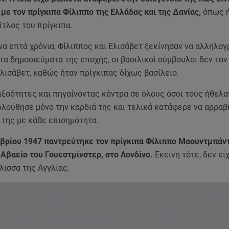
ε τον πρίγκιπα Φίλιππο της Ελλάδας και της Δανίας,
όπως ή
τίτλος του πρίγκιπα.
να επτά χρόνια, Φίλιππος και Ελισάβετ ξεκίνησαν να αλληλο
α δημοσιεύματα της εποχής, οι βασιλικοί σύμβουλοι δεν τον
λισάβετ, καθώς ήταν πρίγκιπας δίχως βασίλειο.
ιξοότητες και πηγαίνοντας κόντρα σε όλους όσοι τούς ήθελα
ολούθησε μόνο την καρδιά της και τελικά κατάφερε να αρραβ
 της με κάθε επισημότητα.
μβρίου 1947 παντρεύτηκε τον πρίγκιπα Φίλιππο Μαουντμπάν
 Αβαείο του Γουεστμίνστερ, στο Λονδίνο.
Εκείνη τότε, δεν είχ
λισσα της Αγγλίας.