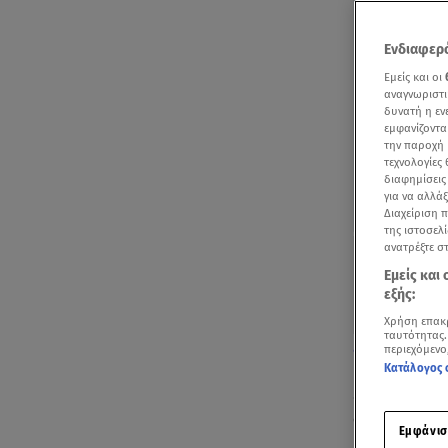
Ενδιαφερό
Εμείς και οι
αναγνωριστι
δυνατή η ε
εμφανίζοντα
την παροχή 
τεχνολογίες
διαφημίσεις
για να αλλά
Διαχείριση 
της ιστοσελί
ανατρέξτε σ
Εμείς και
εξής:
Χρήση επακ
ταυτότητας.
Πέθανε στα 96 
περιεχόμενο
Κατάλογος 
«Μαύρη» είν
96 της έτη η
Εμφάνισ