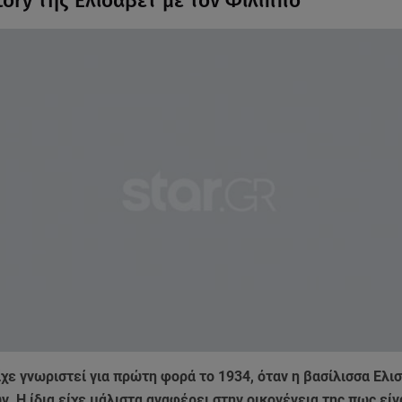
tory της Ελισάβετ με τον Φίλιππο
ίχε γνωριστεί για πρώτη φορά το 1934, όταν η βασίλισσα Ελι
ν. Η ίδια είχε μάλιστα αναφέρει στην οικογένεια της πως είν