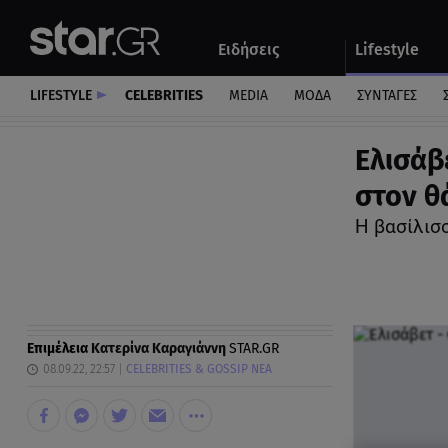
Αθλητικά
Quiz
Ειδήσεις
Lifestyle
Αυτοκίνητο
LIFESTYLE
CELEBRITIES
MEDIA
ΜΟΔΑ
ΣΥΝΤΑΓΕΣ
Ελισάβε
στον θ
Η βασίλισσ
Επιμέλεια
Κατερίνα Καραγιάννη
STAR.GR
08.09.22, 22:57
CELEBRITIES & GOSSIP ΝΕΑ