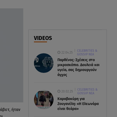
07.08.26 , 15:21
Toyota C-HR: Δέκα χρόνια
ξεχωριστής καινοτομίας και
επιτυχίας
07.08.26 , 15:09
VIDEOS
Τροχαίο Σέρρες: «Δεν πρόλαβα
να κάνω κάτι κι έπεσε πάνω
CELEBRITIES &
μου»
22.04.25
GOSSIP ΝΕΑ
Παρθένος: Σχέσεις στο
μικροσκόπιο. Δουλειά και
υγεία, σας δημιουργούν
άγχος
CELEBRITIES &
20.02.25
GOSSIP ΝΕΑ
Καραβοκύρη για
Ζουγανέλη: «Η Ελεωνόρα
είναι θεάρα»
σάβετ, ήταν
αι