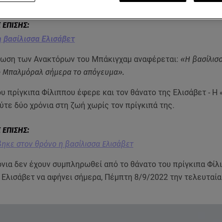
 βασίλισσα Ελισάβετ
νωση των Ανακτόρων του Μπάκιγχαμ αναφέρεται:
«Η βασίλισ
το Μπαλμόραλ σήμερα το απόγευμα».
υ πρίγκιπα Φίλιππου έφερε και τον θάνατο της Ελισάβετ - Η 
ύτε δύο χρόνια στη ζωή χωρίς τον πρίγκιπά της.
βηκε στον θρόνο η βασίλισσα Ελισάβετ
όνια δεν έχουν συμπληρωθεί από το θάνατο του πρίγκιπα Φίλ
 Ελισάβετ να αφήνει σήμερα, Πέμπτη 8/9/2022 την τελευταία