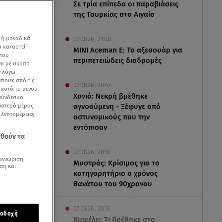
Σε τρία επίπεδα οι παραβιάσεις
της Τουρκίας στο Αιγαίο
 ή μοναδικά
07.08.26 , 21:00
α καταστεί
MINI Aceman E: Τα αξεσουάρ για
 που
περιπετειώδεις διαδρομές
να με σκοπό
ν λόγω
ποιες από τις
07.08.26 , 20:47
ε αυτό το μενού
Χανιά: Νεκρή βρέθηκε
 σύνδεσμο
ριστερό μέρος
αγνοούμενη - Ξέφυγε από
ς λεπτομέρειες
αστυνομικούς που την
εντόπισαν
εθούν τα
07.08.26 , 20:18
αγνώριση
Μυστράς: Κρίσιμος για το
ση και
κατηγορητήριο ο χρόνος
θανάτου του 90χρονου
η ζωή στα
της
07.08.26 , 20:13
οδοχή
Κυψέλη: Tι βρέθηκε στο