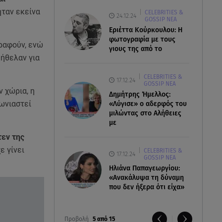
ταν εκείνα
CELEBRITIES &
24.12.24
GOSSIP ΝΕΑ
Εριέττα Κούρκουλου: Η
φωτογραφία με τους
γραφούν, ενώ
γιους της από το
 ήθελαν για
CELEBRITIES &
17.12.24
GOSSIP ΝΕΑ
ν χώρια, η
Δημήτρης Ήμελλος:
ωνιαστεί
«Λύγισε» ο αδερφός του
μιλώντας στο Αλήθειες
με
τεν της
ε γίνει
CELEBRITIES &
17.12.24
GOSSIP ΝΕΑ
Ηλιάνα Παπαγεωργίου:
«Ανακάλυψα τη δύναμη
που δεν ήξερα ότι είχα»
Προβολή
5 από 15