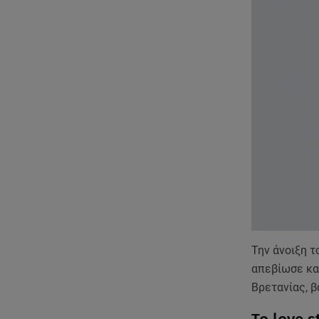
Την άνοιξη τ
απεβίωσε και
Βρετανίας, β