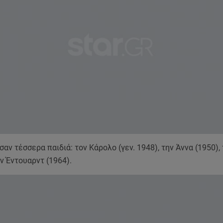
αν τέσσερα παιδιά: τον Κάρολο (γεν. 1948), την Άννα (1950),
ον Έντουαρντ (1964).