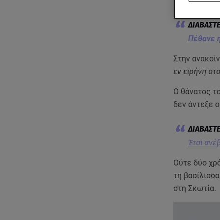
Βρετανίας.
Πέθανε η
Στην ανακοί
εν ειρήνη σ
Ο θάνατος το
δεν άντεξε ο
Έτσι ανέ
Ούτε δύο χρ
τη βασίλισσα
στη Σκωτία.