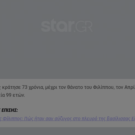
 κράτησε 73 χρόνια, μέχρι τον θάνατο του Φιλίππου, τον Απρί
κία 99 ετών.
ς Φίλιππος: Πώς ήταν σαν σύζυγος στο πλευρό της βασίλισσας Ε