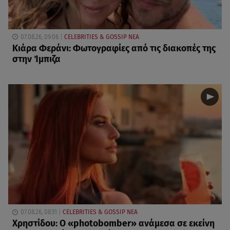
07.08.26, 09:06
CELEBRITIES & GOSSIP ΝΕΑ
Κιάρα Φεράνι: Φωτογραφίες από τις διακοπές της
στην Ίμπιζα
07.08.26, 08:51
CELEBRITIES & GOSSIP ΝΕΑ
Χρηστίδου: Ο «photobomber» ανάμεσα σε εκείνη