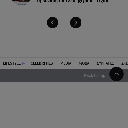
τη δύναμη που δεν ήξερα ότι είχα»
LIFESTYLE
CELEBRITIES
MEDIA
ΜΟΔΑ
ΣΥΝΤΑΓΕΣ
ΣΧΕ
Back to Top