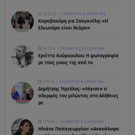
07.08.26 , 09:38
20.02.25
CELEBRITIES & GOSSIP ΝΕΑ
Στη φυλακή ο δήμαρχος Στυλίδας και άλλοι δύο
Καραβοκύρη για Ζουγανέλη: «Η
για τη φωτιά στη Βοιωτία
Ελεωνόρα είναι θεάρα»
07.08.26 , 09:29
Ανδρομάχη: «Συγγνώμη. Δεν μπόρεσα να
24.12.24
CELEBRITIES & GOSSIP ΝΕΑ
ανταπεξέλθω»
Εριέττα Κούρκουλου: Η φωτογραφία
με τους γιους της από το
07.08.26 , 09:23
Γουδή: Γυναίκα έπεσε από τον 5ο όροφο
17.12.24
CELEBRITIES & GOSSIP ΝΕΑ
πολυκατοικίας
Δημήτρης Ήμελλος: «Λύγισε» ο
αδερφός του μιλώντας στο Αλήθειες
με
17.12.24
CELEBRITIES & GOSSIP ΝΕΑ
Ηλιάνα Παπαγεωργίου: «Ανακάλυψα