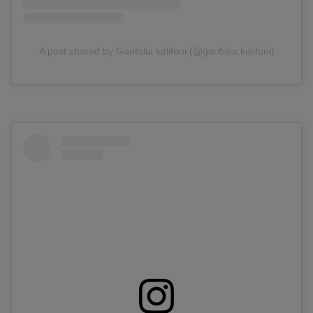
A post shared by Garifalia kalifoni (@garifalia.kalifoni)