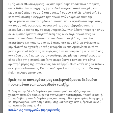
Εμείς και οι
603
συνεργάτες μας αποθηκεύουμε προσωπικά δεδομένα,
όπως δεδομένα περιήγησης ή μοναδικά αναγνωριστικά στοιχεία, και
έχουμε πρόσβαση σε αυτά στη συσκευή σας. Αν επιλέξετε Αποδοχή, θα
καταστεί δυνατή η ενεργοποίηση τεχνολογιών παρακολούθησης
προκειμένου να υποστηριχθούν οι σκοποί που εμφανίζονται παρακάτω,
για τους οποίους εμείς και οι συνεργάτες μας επεξεργαζόμαστε τα
δεδομένα με σκοπό την παροχή υπηρεσιών. Αν επιλέξετε Απόρριψη όλων
όλων ή αποσύρετε τη συγκατάθεσή σας, οι εν λόγω τεχνολογίες θα
To βίντεο που ανήρτησε η Γαρυφαλλιά στα Instastories της από το
απενεργοποιηθούν. Αν απενεργοποιηθούν οι ιχνηλάτες, ορισμένο
περιεχόμενο και κάποιες από τις διαφημίσεις που βλέπετε ενδέχεται να
ξενοδοχείο της στη Χαλκιδική
μην είναι τόσο σχετικές με εσάς. Μπορείτε να επανεμφανίσετε αυτό το
μενού για να αλλάξετε τις επιλογές σας ή να αποσύρετε τη συναίνεσή σας
Οι φήμες που θέλουν τον
Χρήστο Μάστορα
να είναι
ανά πάσα στιγμή πατώντας τον σύνδεσμο Διαχείριση προτιμήσεων στο
κάτω μέρος της ιστοσελίδας [ή το αιωρούμενο εικονίδιο στο κάτω
ερωτευμένος ξανά και αυτή τη φορά με μία από τις πιο
αριστερό μέρος της ιστοσελίδας, εάν υπάρχει]. Οι επιλογές σας θα τεθούν
εντυπωσιακές Ελληνίδες, «φούντωσαν» ξανά.
σε ισχύ στον Ιστότοπος. Για περισσότερες λεπτομέρειες ανατρέξτε στην
Πολιτική Απορρήτου μας.
Συγκεκριμένα, η διαδικτυακή περσόνα
Soulaglamorous
Εμείς και οι συνεργάτες μας επεξεργαζόμαστε δεδομένα
προκειμένου να παρασχεθούν τα εξής:
αποκάλυψε πως ο frontman των «Melisses» εθεάθη σε
γνωστό κλαμπ της Χαλκιδικής μαζί με την πρώην
Χρήση επακριβών δεδομένων γεωεντοπισμού. Ακριβής σάρωση
χαρακτηριστικών συσκευής για αναγνώριση ταυτότητας. Αποθήκευση ή/
παίκτρια του GNTM,
Γαρυφαλλιά Καληφώνη
.
και πρόσβαση στα δεδομένα μιας συσκευής. Εξατομικευμένη διαφήμιση
και περιεχόμενο, μέτρηση διαφήμισης και περιεχομένου, έρευνα κοινού
και ανάπτυξη υπηρεσιών.
H αποκάλυψη της Soulaglamorous:
Κατάλογος συνεργατών (προμηθευτές)