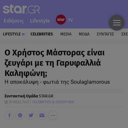
Ειδήσεις
Lifestyle
LIFESTYLE
CELEBRITIES
MEDIA
ΜΟΔΑ
ΣΥΝΤΑΓΕΣ
ΣΧΕ
Ο Χρήστος Μάστορας είναι
ζευγάρι με τη Γαρυφαλλιά
Καληφώνη;
Η αποκάλυψη - φωτιά της Soulaglamorous
Συντακτική Ομάδα
STAR.GR
01.08.22, 14:21
CELEBRITIES & GOSSIP ΝΕΑ