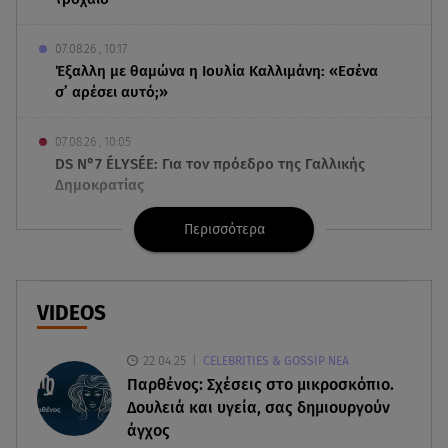
07.08.26 , 10:17
Έξαλλη με θαμώνα η Ιουλία Καλλιμάνη: «Εσένα
σ’ αρέσει αυτό;»
07.08.26 , 10:05
DS N°7 ÉLYSÉE: Για τον πρόεδρο της Γαλλικής
Δημοκρατίας
Περισσότερα
07.08.26 , 10:00
Νηστεία Δεκαπενταύγουστου: φτιάξτε παστίτσιο
με κιμά μανιταριών
VIDEOS
07.08.26 , 09:47
Κυψέλη: «Δεν μπορούσαμε να το πιστέψουμε»
22.04.25
CELEBRITIES & GOSSIP ΝΕΑ
Παρθένος: Σχέσεις στο μικροσκόπιο.
07.08.26 , 09:47
Δουλειά και υγεία, σας δημιουργούν
Πασίγνωστη influencer «έφυγε» από τη ζωή μετά
άγχος
από μάχη με σπάνιο καρκίνο