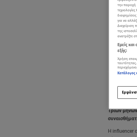
την παροχή 
τεχνολογίες
διαφημίσεις
για να αλλά
Διαχείριση 
της ιστοσελί
ανατρέξτε σ
Εμείς και
εξής:
Χρήση επακ
ταυτότητας.
περιεχόμενο
Κατάλογος 
Εμφάνισ
Τριών μηνών
συναισθήματά
Η influencer