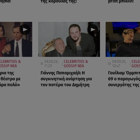
νησία!
της κορούλας της!
print μπικίνι!
ELEBRITIES &
08.08.26,
CELEBRITIES &
08.08.26,
CELE
OSSIP ΝΕΑ
11:29
GOSSIP ΝΕΑ
10:47
GOSS
ρια της
Γιάννης Παπαμιχαήλ: Η
Γουίλιαμ Όρμπιτ
 θέατρο με
συγκινητική ανάρτηση για
69 ο παραγωγός
άρα πολύ»
τον πατέρα του Δημήτρη
συνεργάτης της