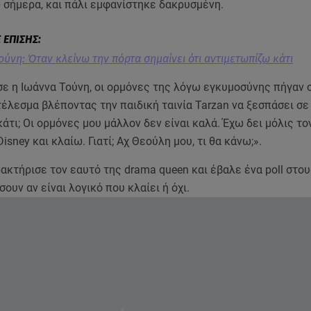
 σήμερα, και πάλι εμφανίστηκε δακρυσμένη.
ούνη: Όταν κλείνω την πόρτα σημαίνει ότι αντιμετωπίζω κάτι
ε η Ιωάννα Τούνη, οι ορμόνες της λόγω εγκυμοσύνης πήγαν 
οτέλεσμα βλέποντας την παιδική ταινία Tarzan να ξεσπάσει σε
άτι; Οι ορμόνες μου μάλλον δεν είναι καλά. Έχω δει μόλις τον
isney και κλαίω. Γιατί; Αχ Θεούλη μου, τι θα κάνω;».
ακτήρισε τον εαυτό της drama queen και έβαλε ένα poll στου
σουν αν είναι λογικό που κλαίει ή όχι.