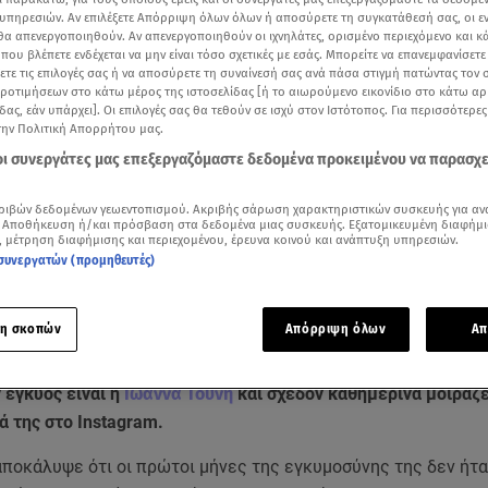
υπηρεσιών. Αν επιλέξετε Απόρριψη όλων όλων ή αποσύρετε τη συγκατάθεσή σας, οι ε
 θα απενεργοποιηθούν. Αν απενεργοποιηθούν οι ιχνηλάτες, ορισμένο περιεχόμενο και κά
 που βλέπετε ενδέχεται να μην είναι τόσο σχετικές με εσάς. Μπορείτε να επανεμφανίσετ
ξετε τις επιλογές σας ή να αποσύρετε τη συναίνεσή σας ανά πάσα στιγμή πατώντας τον
προτιμήσεων στο κάτω μέρος της ιστοσελίδας [ή το αιωρούμενο εικονίδιο στο κάτω α
δας, εάν υπάρχει]. Οι επιλογές σας θα τεθούν σε ισχύ στον Ιστότοπος. Για περισσότερε
την Πολιτική Απορρήτου μας.
 οι συνεργάτες μας επεξεργαζόμαστε δεδομένα προκειμένου να παρασχ
ριβών δεδομένων γεωεντοπισμού. Ακριβής σάρωση χαρακτηριστικών συσκευής για αν
 Αποθήκευση ή/και πρόσβαση στα δεδομένα μιας συσκευής. Εξατομικευμένη διαφήμι
, μέτρηση διαφήμισης και περιεχομένου, έρευνα κοινού και ανάπτυξη υπηρεσιών.
συνεργατών (προμηθευτές)
Δείτε περισσότερα άρθρα μας στα αποτελέσματα αναζήτησης
Add star.gr on Google
η σκοπών
Απόρριψη όλων
Απ
 έγκυος είναι η
Ιωάννα Τούνη
και σχεδόν καθημερινά μοιράζε
 της στο Instagram.
 αποκάλυψε ότι οι πρώτοι μήνες της εγκυμοσύνης της δεν ήτ