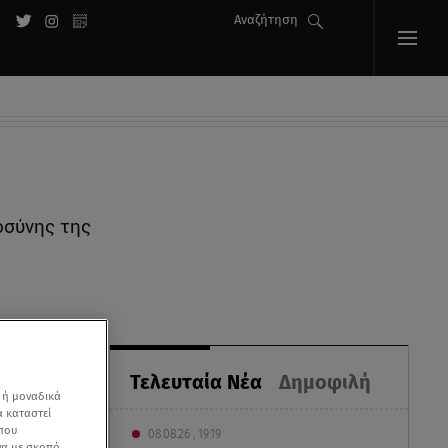
Αναζήτηση
οσύνης της
Τελευταία Νέα
Δημοφιλή
 ή μοναδικά
α καταστεί
 που
08.08.26 , 19:19
να με σκοπό