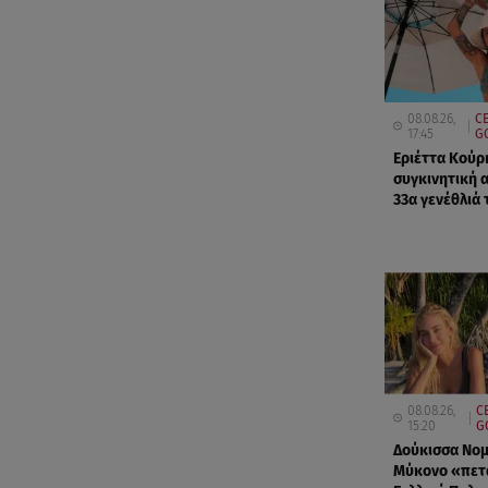
08.08.26,
CE
17:45
G
Εριέττα Κούρ
συγκινητική 
33α γενέθλιά 
08.08.26,
C
15:20
G
Δούκισσα Νομ
Μύκονο «πετ