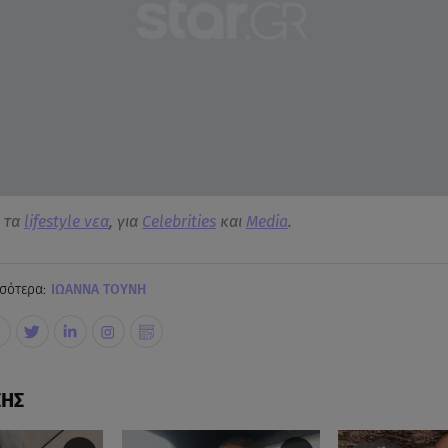
α τα
lifestyle νεα
, για
Celebrities
και
Media
.
σότερα:
ΙΩΑΝΝΑ ΤΟΥΝΗ
ΣΗΣ