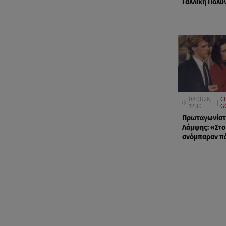
Γαλλική Πολυ
08.08.26,
C
12:30
G
Πρωταγωνίστ
Λάμψης: «Στο
σνόμπαραν π