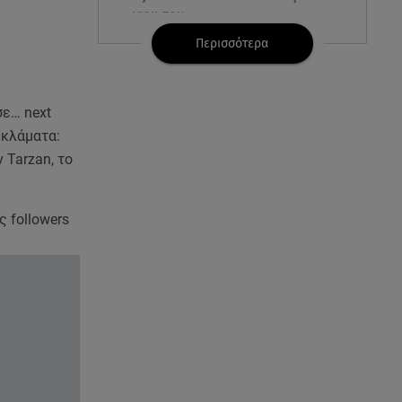
γιου του
Περισσότερα
08.08.26 , 17:20
Ανδρομάχη: «Είσαι το φως στη
ζωή μου» – Η νέα ανάρτηση με
σε… next
τον γιο της
 κλάματα:
 Tarzan, το
08.08.26 , 16:52
Δανάη Μπακογιάννη: Η κόρη
του Κώστα Μπακογιάννη έκανε
πανελλήνιο ρεκόρ
ς followers
08.08.26 , 16:45
Πένθος για τον Λιονέλ Μέσι -
Πέθανε ο πατέρας του Χόρχε
στα 68 του χρόνια
08.08.26 , 16:07
Ευγενία Σαμαρά: Διακοπάρει με