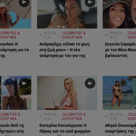
LEBRITIES &
08.08.26,
CELEBRITIES &
08.08.26,
CELE
OSSIP ΝΕΑ
17:20
GOSSIP ΝΕΑ
16:07
GOSS
κουλου: Η
Ανδρομάχη: «Είσαι το φως
Ευγενία Σαμαρά:
ανάρτηση για τα
στη ζωή μου» – Η νέα
με τον Νίκο Μου
της
ανάρτηση με τον γιο της
βρίσκονται;
ELEBRITIES &
08.08.26,
CELEBRITIES &
08.08.26,
CELE
OSSIP ΝΕΑ
14:50
GOSSIP ΝΕΑ
13:59
GOSS
ικού: Από τη
Κατερίνα Καινούργιου: Η
Αθηνά Οικονομάκ
άχτηκε» στη
Πάρος και το cool φορμάκι
αναρτήσεις της 