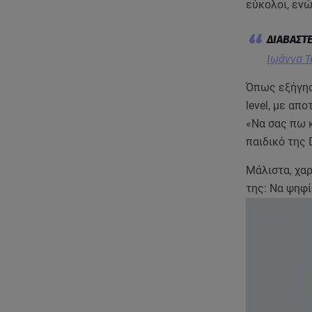
εύκολοι, ενώ
Ιωάννα Τ
Όπως εξήγησ
level, με απ
«Να σας πω κ
παιδικό της D
Μάλιστα, χαρ
της: Να ψηφί