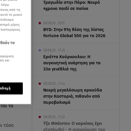
Τραγωδία στην Πάρο: Νεκρό
ν λόγω
4χρονο παιδί σε πισίνα
ποιες από τις
ε αυτό το μενού
 σύνδεσμο
08.08.26 , 18:51
ριστερό μέρος
BYD: Στην 91η θέση της λίστας
ς λεπτομέρειες
Fortune Global 500 για το 2026
εθούν τα
08.08.26 , 17:45
αγνώριση
Εριέττα Κούρκουλου: Η
ση και
συγκινητική ανάρτηση για τα
33α γενέθλιά της
08.08.26 , 17:44
οδοχή
Νεκρή μεγαλόσωμη αρκούδα
στην Καστοριά, πιθανόν από
πυροβολισμό
ται τα
08.08.26 , 17:32
Τζο Μπάιντεν: Ο καρκίνος έχει
αν τόσο
εξαπλωθεί - Η ανακοίνωση του