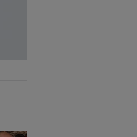
τον Νίκο Μουτσινά - Πού
βρίσκονται;
08.08.26 , 16:00
Back to black: η διαχρονική αξία
του μαύρου στην καλοκαιρινή
γκαρνταρόμπα
08.08.26 , 15:20
Δούκισσα Νομικού: Από τη
Μύκονο «πετάχτηκε» στη
Γαλλική Πολυνησία!
08.08.26 , 15:01
Λυκαβηττός: Σε 57χρονη
γυναίκα ανήκει η σορός που
βρέθηκε σε σπηλιά
08.08.26 , 14:50
Κατερίνα Καινούργιου: Η Πάρος