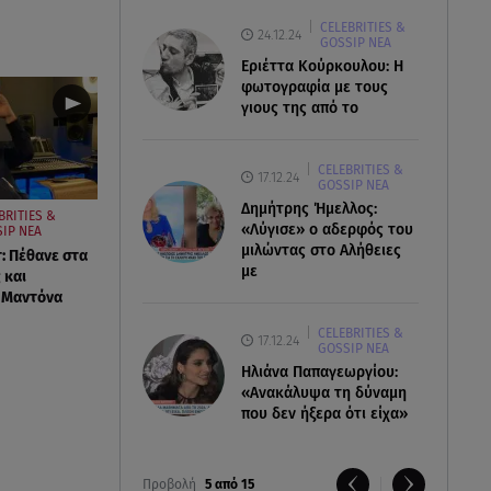
CELEBRITIES &
24.12.24
GOSSIP ΝΕΑ
Εριέττα Κούρκουλου: Η
φωτογραφία με τους
γιους της από το
CELEBRITIES &
17.12.24
GOSSIP ΝΕΑ
Δημήτρης Ήμελλος:
BRITIES &
«Λύγισε» ο αδερφός του
IP ΝΕΑ
μιλώντας στο Αλήθειες
: Πέθανε στα
με
 και
 Μαντόνα
CELEBRITIES &
17.12.24
GOSSIP ΝΕΑ
Ηλιάνα Παπαγεωργίου:
«Ανακάλυψα τη δύναμη
που δεν ήξερα ότι είχα»
Προβολή
5 από 15