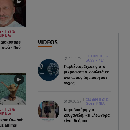
και το cool φορμάκι της
κορούλας της!
08.08.26 , 14:25
Καιρός: Σε πορτοκαλί
BRITIES &
IP ΝΕΑ
συναγερμό η χώρα για φωτιές
VIDEOS
 Διακοπάρει
τα επόμενα 24ωρα
τσινά - Πού
CELEBRITIES &
08.08.26 , 14:00
22.04.25
GOSSIP ΝΕΑ
Summer fling: Γιατί να πεις ναι
Παρθένος: Σχέσεις στο
σε έναν καλοκαιρινό έρωτα
μικροσκόπιο. Δουλειά και
υγεία, σας δημιουργούν
άγχος
CELEBRITIES &
20.02.25
GOSSIP ΝΕΑ
BRITIES &
Καραβοκύρη για
IP ΝΕΑ
Ζουγανέλη: «Η Ελεωνόρα
ου: Οι... hot
είναι θεάρα»
με animal