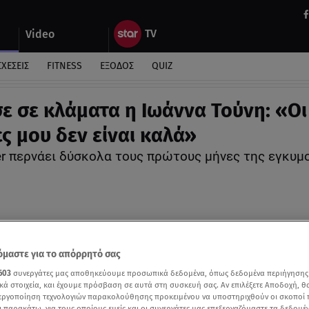
Video
ΣΧΕΣΕΙΣ
FITNESS
ΕΞΟΔΟΣ
QUIZ
ε σε κλάματα η Ιωάννα Τούνη: «Οι
ς μου δεν είναι καλά»
cer περνάει δύσκολα τους πρώτους μήνες της εγκυμ
μαστε για το απόρρητό σας
603
συνεργάτες μας αποθηκεύουμε προσωπικά δεδομένα, όπως δεδομένα περιήγησης
κά στοιχεία, και έχουμε πρόσβαση σε αυτά στη συσκευή σας. Αν επιλέξετε Αποδοχή, θ
νεργοποίηση τεχνολογιών παρακολούθησης προκειμένου να υποστηριχθούν οι σκοποί
ι παρακάτω, για τους οποίους εμείς και οι συνεργάτες μας επεξεργαζόμαστε τα δεδομέ