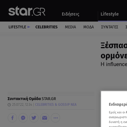
Αθλητικά
Quiz
Ειδήσεις
Lifestyle
Αυτοκίνητο
LIFESTYLE
CELEBRITIES
MEDIA
ΜΟΔΑ
ΣΥΝΤΑΓΕΣ
Ξέσπασ
ορμόνε
Η influen
Συντακτική Ομάδα
STAR.GR
Ενδιαφερό
25.07.22, 12:34
CELEBRITIES & GOSSIP ΝΕΑ
Εμείς και οι
αναγνωριστι
δυνατή η ε
εμφανίζοντα