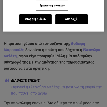
Εμφάνιση σκοπών
Απόρριψη όλων
Αποδοχή
Η πρόταση γάμου από τον σύζυγό της,
Θοδωρή
Μαροσούλη
δεν είναι η πρώτη που δέχεται η
Ελεονώρα
Μελέτη
, αφού είχε προηγηθεί άλλη μία από πρώην
σύντροφό της με την απάντηση της παρουσιάστριας
ωστόσο να είναι αρνητική.
Συγκινεί η Ελεονώρα Μελέτη: Το post για τη γιαγιά της
που πάσχει από άνοια
Την αποκάλυψη έκανε η ίδια σήμερα το πρωί μέσα από