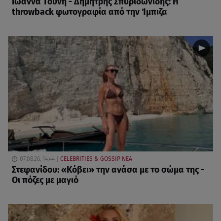
Ιωάννα Τούνη - Δημήτρης Σπυριδωνίδης: Η
throwback φωτογραφία από την Ίμπιζα
07.08.26, 14:44
CELEBRITIES & GOSSIP ΝΕΑ
Στεφανίδου: «Κόβει» την ανάσα με το σώμα της -
Οι πόζες με μαγιό