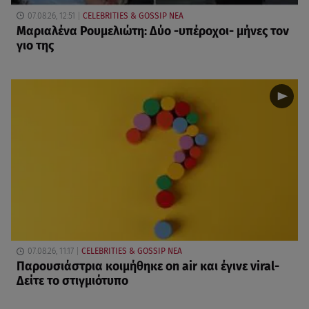
07.08.26, 12:51
CELEBRITIES & GOSSIP ΝΕΑ
Μαριαλένα Ρουμελιώτη: Δύο -υπέροχοι- μήνες τον
γιο της
07.08.26, 11:17
CELEBRITIES & GOSSIP ΝΕΑ
Παρουσιάστρια κοιμήθηκε on air και έγινε viral-
Δείτε το στιγμιότυπο