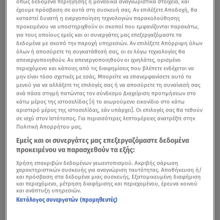
όπως δεδομένα περιήγησης ή μοναδικά αναγνωριστικά στοιχεία, και
έχουμε πρόσβαση σε αυτά στη συσκευή σας. Αν επιλέξετε Αποδοχή, θα
καταστεί δυνατή η ενεργοποίηση τεχνολογιών παρακολούθησης
προκειμένου να υποστηριχθούν οι σκοποί που εμφανίζονται παρακάτω,
για τους οποίους εμείς και οι συνεργάτες μας επεξεργαζόμαστε τα
δεδομένα με σκοπό την παροχή υπηρεσιών. Αν επιλέξετε Απόρριψη όλων
όλων ή αποσύρετε τη συγκατάθεσή σας, οι εν λόγω τεχνολογίες θα
απενεργοποιηθούν. Αν απενεργοποιηθούν οι ιχνηλάτες, ορισμένο
περιεχόμενο και κάποιες από τις διαφημίσεις που βλέπετε ενδέχεται να
μην είναι τόσο σχετικές με εσάς. Μπορείτε να επανεμφανίσετε αυτό το
μενού για να αλλάξετε τις επιλογές σας ή να αποσύρετε τη συναίνεσή σας
ανά πάσα στιγμή πατώντας τον σύνδεσμο Διαχείριση προτιμήσεων στο
κάτω μέρος της ιστοσελίδας [ή το αιωρούμενο εικονίδιο στο κάτω
αριστερό μέρος της ιστοσελίδας, εάν υπάρχει]. Οι επιλογές σας θα τεθούν
σε ισχύ στον Ιστότοπος. Για περισσότερες λεπτομέρειες ανατρέξτε στην
Πολιτική Απορρήτου μας.
Εμείς και οι συνεργάτες μας επεξεργαζόμαστε δεδομένα
προκειμένου να παρασχεθούν τα εξής:
Χρήση επακριβών δεδομένων γεωεντοπισμού. Ακριβής σάρωση
χαρακτηριστικών συσκευής για αναγνώριση ταυτότητας. Αποθήκευση ή/
και πρόσβαση στα δεδομένα μιας συσκευής. Εξατομικευμένη διαφήμιση
και περιεχόμενο, μέτρηση διαφήμισης και περιεχομένου, έρευνα κοινού
και ανάπτυξη υπηρεσιών.
Κατάλογος συνεργατών (προμηθευτές)