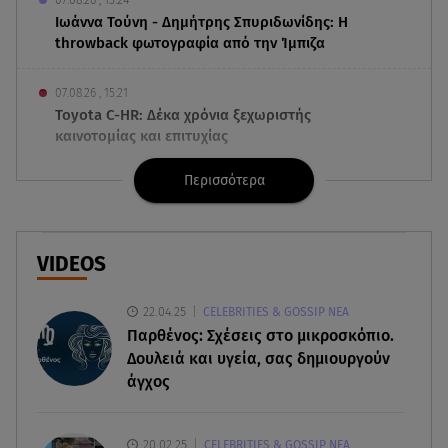
Ιωάννα Τούνη - Δημήτρης Σπυριδωνίδης: Η
throwback φωτογραφία από την Ίμπιζα
07.08.26 , 15:21
Toyota C-HR: Δέκα χρόνια ξεχωριστής
καινοτομίας και επιτυχίας
Περισσότερα
07.08.26 , 15:09
Τροχαίο Σέρρες: «Δεν πρόλαβα να κάνω κάτι κι
έπεσε πάνω μου»
VIDEOS
07.08.26 , 14:49
Πέθανε η δημοσιογράφος και πρώην σύζυγος
22.04.25
CELEBRITIES & GOSSIP ΝΕΑ
του Βασίλη Χιώτη, Χριστίνα Πιτουρά
Παρθένος: Σχέσεις στο μικροσκόπιο.
Δουλειά και υγεία, σας δημιουργούν
07.08.26 , 14:44
άγχος
Στεφανίδου: «Κόβει» την ανάσα με το σώμα της -
Οι πόζες με μαγιό
20.02.25
CELEBRITIES & GOSSIP ΝΕΑ