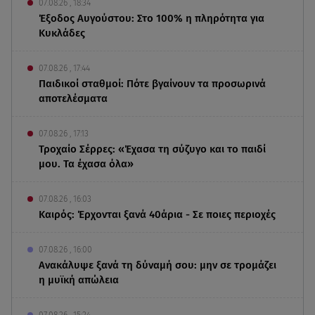
07.08.26 , 18:34
Έξοδος Αυγούστου: Στο 100% η πληρότητα για
Κυκλάδες
07.08.26 , 17:44
Παιδικοί σταθμοί: Πότε βγαίνουν τα προσωρινά
αποτελέσματα
07.08.26 , 17:13
Τροχαίο Σέρρες: «Έχασα τη σύζυγο και το παιδί
μου. Τα έχασα όλα»
07.08.26 , 16:03
Καιρός: Έρχονται ξανά 40άρια - Σε ποιες περιοχές
07.08.26 , 16:00
Ανακάλυψε ξανά τη δύναμή σου: μην σε τρομάζει
η μυϊκή απώλεια
07.08.26 , 15:24