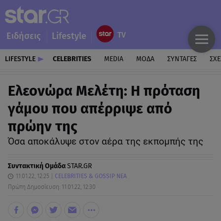
Ειδήσεις
Lifestyle
LIFESTYLE
CELEBRITIES
MEDIA
ΜΟΔΑ
ΣΥΝΤΑΓΕΣ
ΣΧΕ
Ελεονώρα Μελέτη: Η πρόταση
γάμου που απέρριψε από
πρώην της
Όσα αποκάλυψε στον αέρα της εκπομπής της
Συντακτική Ομάδα
STAR.GR
11.01.22, 12:25
CELEBRITIES & GOSSIP ΝΕΑ
Πρώτη Δημοσίευση: 11.01.22, 12:30