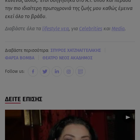
κανένας άλλος. Έτσι οδηγήθηκα στο Α.Τ. όπου και πέρασα
την πιο ιδιαίτερη πρωτοχρονιά της ζωής μου καθώς έμεινα
εκεί όλο το βράδυ
.
Διαβάστε όλα τα
lifestyle νεα
, για
Celebrities
και
Media
.
|
Διαβάστε περισσότερα:
ΣΠΥΡΟΣ ΧΑΤΖΗΑΓΓΕΛΑΚΗΣ
|
ΦΑΡΣΑ ΒΟΜΒΑ
ΘΕΑΤΡΟ ΝΕΟΣ ΑΚΑΔΗΜΟΣ
Follow us:
ΔΕΙΤΕ ΕΠΙΣΗΣ