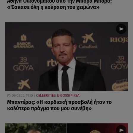
Αθηνά Οικονομάκου από την Μπόρα Μπόρα:
«Έσκασε όλη η κούραση του χειμώνα»
06.08.26, 19:10
CELEBRITIES & GOSSIP ΝΕΑ
Μπαντέρας: «Η καρδιακή προσβολή ήταν το
καλύτερο πράγμα που μου συνέβη»