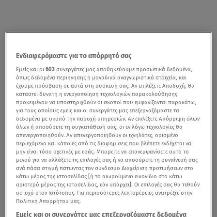
Ενδιαφερόμαστε για το απόρρητό σας
Εμείς και οι
603
συνεργάτες μας αποθηκεύουμε προσωπικά δεδομένα,
όπως δεδομένα περιήγησης ή μοναδικά αναγνωριστικά στοιχεία, και
έχουμε πρόσβαση σε αυτά στη συσκευή σας. Αν επιλέξετε Αποδοχή, θα
καταστεί δυνατή η ενεργοποίηση τεχνολογιών παρακολούθησης
προκειμένου να υποστηριχθούν οι σκοποί που εμφανίζονται παρακάτω,
για τους οποίους εμείς και οι συνεργάτες μας επεξεργαζόμαστε τα
δεδομένα με σκοπό την παροχή υπηρεσιών. Αν επιλέξετε Απόρριψη όλων
όλων ή αποσύρετε τη συγκατάθεσή σας, οι εν λόγω τεχνολογίες θα
απενεργοποιηθούν. Αν απενεργοποιηθούν οι ιχνηλάτες, ορισμένο
περιεχόμενο και κάποιες από τις διαφημίσεις που βλέπετε ενδέχεται να
μην είναι τόσο σχετικές με εσάς. Μπορείτε να επανεμφανίσετε αυτό το
μενού για να αλλάξετε τις επιλογές σας ή να αποσύρετε τη συναίνεσή σας
ανά πάσα στιγμή πατώντας τον σύνδεσμο Διαχείριση προτιμήσεων στο
κάτω μέρος της ιστοσελίδας [ή το αιωρούμενο εικονίδιο στο κάτω
αριστερό μέρος της ιστοσελίδας, εάν υπάρχει]. Οι επιλογές σας θα τεθούν
σε ισχύ στον Ιστότοπος. Για περισσότερες λεπτομέρειες ανατρέξτε στην
Πολιτική Απορρήτου μας.
Εμείς και οι συνεργάτες μας επεξεργαζόμαστε δεδομένα