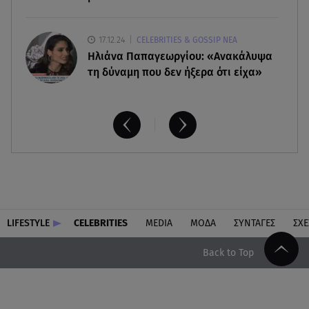
17.12.24
CELEBRITIES & GOSSIP ΝΕΑ
Ηλιάνα Παπαγεωργίου: «Ανακάλυψα
τη δύναμη που δεν ήξερα ότι είχα»
LIFESTYLE
CELEBRITIES
MEDIA
ΜΟΔΑ
ΣΥΝΤΑΓΕΣ
ΣΧΕ
Back to Top