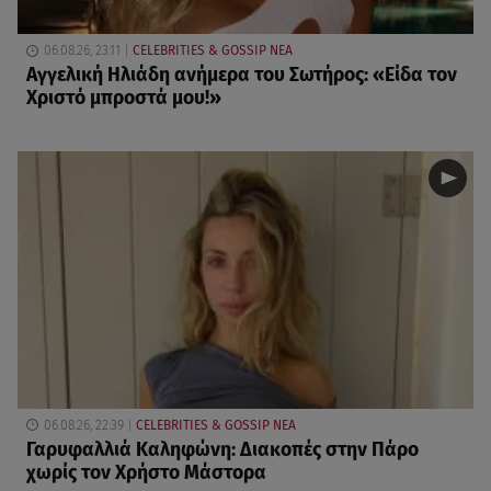
06.08.26, 23:11
CELEBRITIES & GOSSIP ΝΕΑ
Αγγελική Ηλιάδη ανήμερα του Σωτήρος: «Είδα τον
Χριστό μπροστά μου!»
06.08.26, 22:39
CELEBRITIES & GOSSIP ΝΕΑ
Γαρυφαλλιά Καληφώνη: Διακοπές στην Πάρο
χωρίς τον Χρήστο Μάστορα