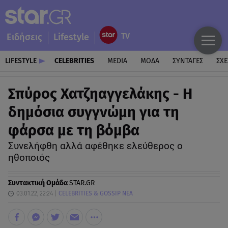
Ειδήσεις
Lifestyle
LIFESTYLE
CELEBRITIES
MEDIA
ΜΟΔΑ
ΣΥΝΤΑΓΕΣ
ΣΧΕ
Σπύρος Χατζηαγγελάκης - Η
δημόσια συγγνώμη για τη
φάρσα με τη βόμβα
Συνελήφθη αλλά αφέθηκε ελεύθερος ο
ηθοποιός
Συντακτική Ομάδα
STAR.GR
03.01.22, 22:24
CELEBRITIES & GOSSIP ΝΕΑ