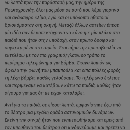
40 λεπτά πριν την παράστασή μας, την ημέρα της
Πρωτοχρονιάς, όλοι μας μέσα σε αυτό που λέμε γιορτινό
και ανάλαφρο κλίμα, εγώ και οι υπόλοιπο ηθοποιοί
βρισκόμασταν στη σκηνή. Μεταξύ άλλων αστείων έπεσε
μία ιδέα σαν δεκαπεντάχρονα να κάνουμε μία πλάκα στα
παιδιά που ήταν στην υποδοχή, στον πρώτο όροφο και
συγκεκριμένα στο ταμείο. Έτσι πήρα την πρωτοβουλία να
εκτελέσω με τον πιο γραφικό/γλαφυρό τρόπο το
περίφημο τηλεφώνημα για βόμβα. Έκανα λοιπόν ως
όφειλα την φωνή του μπαμπούλα και είπα πολλές φορές
τη λέξη βόμβα, καθώς γελούσαμε. Το τηλέφωνο έκλεισε
και περιμέναμε να κατέβουν κάτω τα παιδιά, καθώς ήταν
σίγουρο για μας ότι με είχαν καταλάβει.
Αντί για τα παιδιά, σε είκοσι λεπτά, εμφανίστηκε έξω από
το θέατρο μια μεγάλη ομάδα αστυνομικών δυνάμεων.
Εκείνη την στιγμή ήταν που ενημερωθήκαμε και εμείς από
τον υπεύθυνο του θεάτρου ότι κινδυνεύουμε και πρέπει να