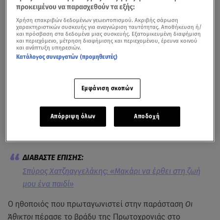
προκειμένου να παρασχεθούν τα εξής:
Χρήση επακριβών δεδομένων γεωεντοπισμού. Ακριβής σάρωση
χαρακτηριστικών συσκευής για αναγνώριση ταυτότητας. Αποθήκευση ή/
και πρόσβαση στα δεδομένα μιας συσκευής. Εξατομικευμένη διαφήμιση
και περιεχόμενο, μέτρηση διαφήμισης και περιεχομένου, έρευνα κοινού
και ανάπτυξη υπηρεσιών.
Κατάλογος συνεργατών (προμηθευτές)
Δείτε το σχετικό ρεπορτάζ από το Κεντρικό Δελτίο Ειδήσεων του Star
Εμφάνιση σκοπών
Ως μια «αποτυχημένη εφηβική φάρσα» χαρακτήρισε ο
Απόρριψη όλων
Αποδοχή
Σπύρος Χατζηαγγελάκης
τα όσα συνέβησαν στο θέατρο
Νέος Ακάδημος πριν από λίγα 24ωρα
.
Σπύρος Χατζηαγγελάκης: «Μακάρι να έρθει στη ζωή
μου ένα παιδί»
Ο ηθοποιός που πρωταγωνιστεί στην παράσταση
Οι
Άθικτοι
πέρασε το βράδυ της Πρωτοχρονιάς στο