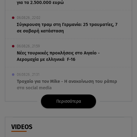
για τα 2.500.000 ευρώ
06.08.26 , 22:02
Σύγκρουση τραμ στη Γερμανία: 25 τραυματίες, 7
σε σοβαρή κατάσταση
06.08.26 , 21:59
Νέες τουρκικές προκλήσεις στο Αιγαίο -
Αερομαχία με ελληνικά F-16
06.08.26 , 21:31
Τροχαίο για τον Mike - Η ανακοίνωση του ράπερ
στα social media
Περισσότερα
06.08.26 , 21:22
Ισραήλ - Κύπρος - Κρήτη: Το μεγαλύτερο
υποθαλάσσιο καλώδιο στον κόσμο
VIDEOS
06.08.26 , 21:07