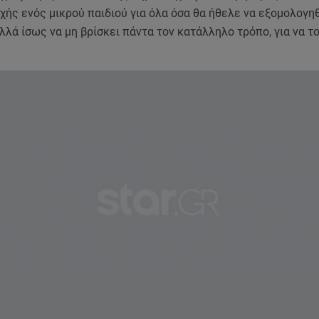
ής ενός μικρού παιδιού για όλα όσα θα ήθελε να εξομολογη
αλλά ίσως να μη βρίσκει πάντα τον κατάλληλο τρόπο, για να τ