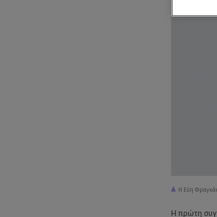
Η Εύη Φραγκάκ
Η πρώτη συγ