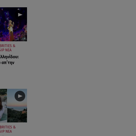
BRITIES &
IP ΝΕΑ
λληνίδου:
 απ΄την
BRITIES &
SIP ΝΕΑ