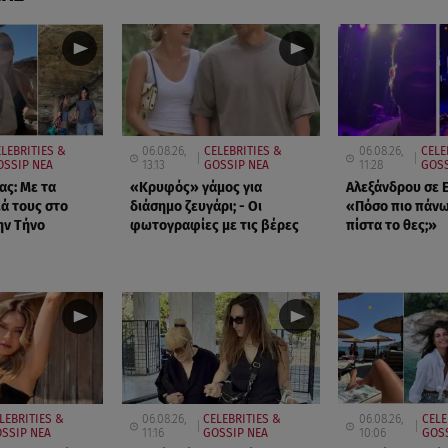
ELEBRITIES &
06.08.26,
CELEBRITIES &
06.08.26,
CELE
OSSIP ΝΕΑ
13:13
GOSSIP ΝΕΑ
11:28
GOSS
ας: Με τα
«Κρυφός» γάμος για
Αλεξάνδρου σε Ε
ιά τους στο
διάσημο ζευγάρι; - Οι
«Πόσο πιο πάνω
ην Τήνο
φωτογραφίες με τις βέρες
πίστα το θες;»
LEBRITIES &
06.08.26,
CELEBRITIES &
06.08.26,
CELE
SSIP ΝΕΑ
11:16
GOSSIP ΝΕΑ
10:06
GOS