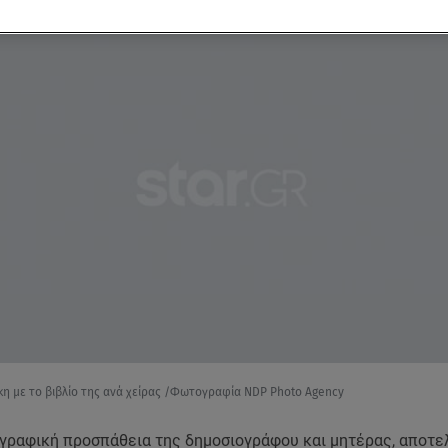
η με το βιβλίο της ανά χείρας /Φωτογραφία NDP Photo Agency
γραφική προσπάθεια της δημοσιογράφου και μητέρας, αποτελ