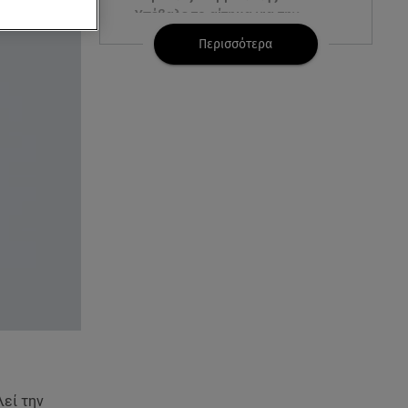
Υπέβαλε το αίτημα για την
ενεργειακή ανθεκτικότητα
Περισσότερα
06.08.26 , 13:32
Μυστράς: Παθολογικά τα αίτια
θανάτου του 90χρονου στον
καταψύκτη
06.08.26 , 13:20
Συγκινεί ο Κώστας Σαμαράς: Η
οικογενειακή φωτογραφία με
την αδελφή του
06.08.26 , 13:13
«Κρυφός» γάμος για διάσημο
ζευγάρι; - Οι φωτογραφίες με τις
βέρες
06.08.26 , 13:00
εί την