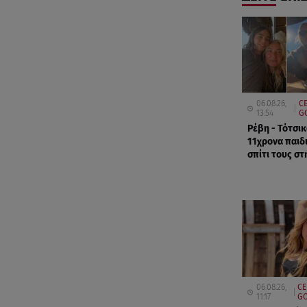
06.08.26,
C
13:54
G
Ρέβη - Τότσικ
11χρονα παιδ
σπίτι τους στ
06.08.26,
CE
11:17
GO