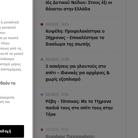
Ιός Δυτικού Νείλου: Στους έξι οι
θάνατοι στην Ελλάδα
 ή μοναδικά
06.08.26 , 14:04
α καταστεί
Κυψέλη: Προφυλακίστηκε ο
 που
26χρονος - Επικαλέστηκε το
να με σκοπό
ν λόγω
δικαίωμα της σιωπής
ποιες από τις
ε αυτό το μενού
 σύνδεσμο
06.08.26 , 14:00
ριστερό μέρος
3 ασκήσεις για γλουτούς στο
ς λεπτομέρειες
σπίτι – Ιδανικές για αρχάριες &
χωρίς εξοπλισμό
εθούν τα
06.08.26 , 13:54
αγνώριση
Ρέβη - Τότσικας: Με τα 11χρονα
ση και
παιδιά τους στο σπίτι τους στην
Τήνο
ίλης
, η
06.08.26 , 13:51
οδοχή
Κυριάκος Πιερρακάκης: