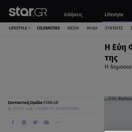
Αθλητικά
Quiz
Ειδήσεις
Lifestyle
Αυτοκίνητο
LIFESTYLE
CELEBRITIES
MEDIA
ΜΟΔΑ
ΣΥΝΤΑΓΕΣ
Η Εύη 
της
Η δημοσιο
Συντακτική Ομάδα
STAR.GR
10.12.21, 14:48
CELEBRITIES & GOSSIP ΝΕΑ