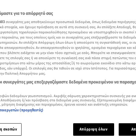
μαστε για το απόρρητό σας
603
συνεργάτες μας αποθηκεύουμε προσωπικά δεδομένα, όπως δεδομένα περιήγησης
κά στοιχεία, και έχουμε πρόσβαση σε αυτά στη συσκευή σας. Αν επιλέξετε Αποδοχή, θ
νεργοποίηση τεχνολογιών παρακολούθησης προκειμένου να υποστηριχθούν οι σκοποί
ι παρακάτω, για τους οποίους εμείς και οι συνεργάτες μας επεξεργαζόμαστε τα δεδομέ
υπηρεσιών. Αν επιλέξετε Απόρριψη όλων όλων ή αποσύρετε τη συγκατάθεσή σας, οι ε
 θα απενεργοποιηθούν. Αν απενεργοποιηθούν οι ιχνηλάτες, ορισμένο περιεχόμενο και κά
 που βλέπετε ενδέχεται να μην είναι τόσο σχετικές με εσάς. Μπορείτε να επανεμφανίσετ
ξετε τις επιλογές σας ή να αποσύρετε τη συναίνεσή σας ανά πάσα στιγμή πατώντας τον
προτιμήσεων στο κάτω μέρος της ιστοσελίδας [ή το αιωρούμενο εικονίδιο στο κάτω α
δας, εάν υπάρχει]. Οι επιλογές σας θα τεθούν σε ισχύ στον Ιστότοπος. Για περισσότερε
την Πολιτική Απορρήτου μας.
Δείτε περισσότερα άρθρα μας στα αποτελέσματα αναζήτησης
 οι συνεργάτες μας επεξεργαζόμαστε δεδομένα προκειμένου να παρασχ
Add star.gr on Google
ριβών δεδομένων γεωεντοπισμού. Ακριβής σάρωση χαρακτηριστικών συσκευής για αν
 Αποθήκευση ή/και πρόσβαση στα δεδομένα μιας συσκευής. Εξατομικευμένη διαφήμι
, μέτρηση διαφήμισης και περιεχομένου, έρευνα κοινού και ανάπτυξη υπηρεσιών.
ς φωτογραφίες από την παρουσίαση του βιβλίου
συνεργατών (προμηθευτές)
μμα στη Μαμά και τον Μπαμπά, που είναι ο αληθινός ‘Αη Βασ
οσιογράφος
Εύη Φραγκάκη
, υπογράφει το πρώτο της βιβλίο
.
η σκοπών
Απόρριψη όλων
Απ