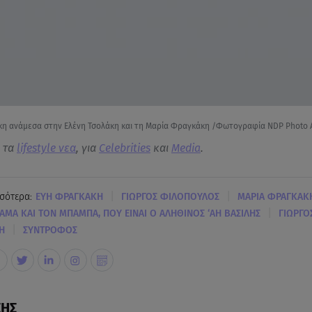
η ανάμεσα στην Ελένη Τσολάκη και τη Μαρία Φραγκάκη /Φωτογραφία NDP Photo 
α τα
lifestyle νεα
, για
Celebrities
και
Media
.
|
|
σότερα:
ΕΥΗ ΦΡΑΓΚΑΚΗ
ΓΙΩΡΓΟΣ ΦΙΛΟΠΟΥΛΟΣ
ΜΑΡΙΑ ΦΡΑΓΚΑΚ
|
ΑΜΑ ΚΑΙ ΤΟΝ ΜΠΑΜΠΑ, ΠΟΥ ΕΙΝΑΙ Ο ΑΛΗΘΙΝΟΣ ‘ΑΗ ΒΑΣΙΛΗΣ
ΓΙΩΡΓΟ
|
Η
ΣΥΝΤΡΟΦΟΣ
ΣΗΣ