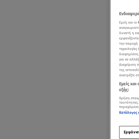
Ενδιαφερό
Εμείς και οι
αναγνωριστι
δυνατή η ε
εμφανίζοντα
την παροχή 
τεχνολογίες
διαφημίσεις
για να αλλά
Διαχείριση 
της ιστοσελί
ανατρέξτε σ
Εμείς και
εξής:
Χρήση επακ
ταυτότητας.
περιεχόμενο
Δείτε διάφορε
Κατάλογος 
Με τίτλο
Γρά
γνωστή δημ
Εμφάνισ