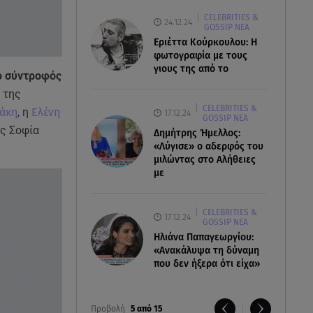
CELEBRITIES &
24.12.24
GOSSIP ΝΕΑ
Εριέττα Κούρκουλου: Η
φωτογραφία με τους
γιους της από το
ο σύντροφός
 της
CELEBRITIES &
άκη
, η
Ελένη
17.12.24
GOSSIP ΝΕΑ
ής Σοφία
Δημήτρης Ήμελλος:
«Λύγισε» ο αδερφός του
μιλώντας στο Αλήθειες
με
CELEBRITIES &
17.12.24
GOSSIP ΝΕΑ
Ηλιάνα Παπαγεωργίου:
«Ανακάλυψα τη δύναμη
που δεν ήξερα ότι είχα»
Προβολή
5 από 15