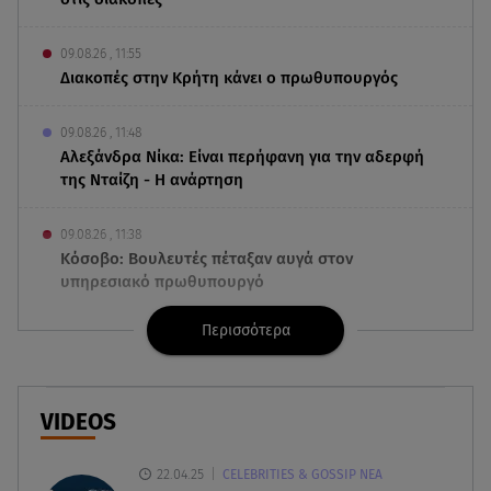
09.08.26 , 11:55
Διακοπές στην Κρήτη κάνει ο πρωθυπουργός
09.08.26 , 11:48
Αλεξάνδρα Νίκα: Είναι περήφανη για την αδερφή
της Νταίζη - Η ανάρτηση
09.08.26 , 11:38
Κόσοβο: Βουλευτές πέταξαν αυγά στον
υπηρεσιακό πρωθυπουργό
Περισσότερα
09.08.26 , 11:23
Μεθυσμένη οδηγός σκότωσε νύφη τη μέρα του
γάμου της
VIDEOS
09.08.26 , 11:12
Αλέξανδρος Τσουβέλας για Εύα Καρύδη: «Θα το
22.04.25
CELEBRITIES & GOSSIP ΝΕΑ
έκανα 500 φορές»