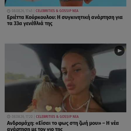
08.08.26, 17:45
CELEBRITIES & GOSSIP ΝΕΑ
Εριέττα Κούρκουλου: Η συγκινητική ανάρτηση για
τα 33α γενέθλιά της
08.08.26, 17:20
CELEBRITIES & GOSSIP ΝΕΑ
Ανδρομάχη: «Είσαι το φως στη ζωή μου» – Η νέα
ανάρτηση με τον γιο της