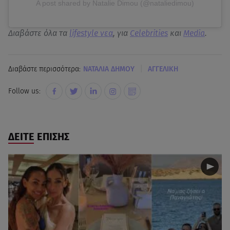
A post shared by Natalie Dimou (@nataliedimou)
Διαβάστε όλα τα
lifestyle νεα
, για
Celebrities
και
Media
.
|
Διαβάστε περισσότερα:
ΝΑΤΑΛΙΑ ΔΗΜΟΥ
AΓΓΕΛΙΚΗ
Follow us:
ΔΕΙΤΕ ΕΠΙΣΗΣ