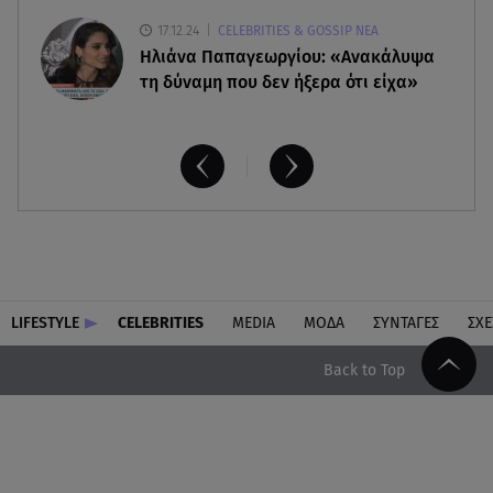
17.12.24
CELEBRITIES & GOSSIP ΝΕΑ
Ηλιάνα Παπαγεωργίου: «Ανακάλυψα
τη δύναμη που δεν ήξερα ότι είχα»
LIFESTYLE
CELEBRITIES
MEDIA
ΜΟΔΑ
ΣΥΝΤΑΓΕΣ
ΣΧΕ
Back to Top