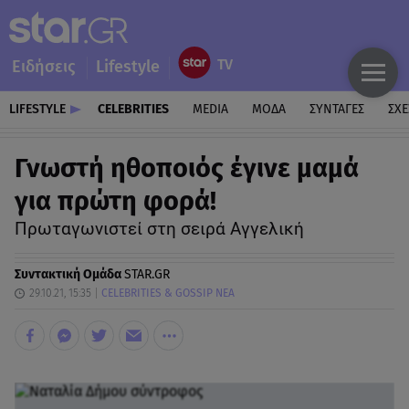
Ειδήσεις
Lifestyle
LIFESTYLE
CELEBRITIES
MEDIA
ΜΟΔΑ
ΣΥΝΤΑΓΕΣ
ΣΧΕ
Γνωστή ηθοποιός έγινε μαμά
για πρώτη φορά!
Πρωταγωνιστεί στη σειρά Αγγελική
Συντακτική Ομάδα
STAR.GR
29.10.21, 15:35
CELEBRITIES & GOSSIP ΝΕΑ