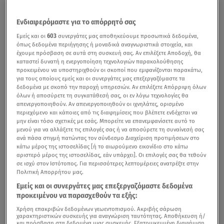
Ενδιαφερόμαστε για το απόρρητό σας
Εμείς και οι
603
συνεργάτες μας αποθηκεύουμε προσωπικά δεδομένα,
όπως δεδομένα περιήγησης ή μοναδικά αναγνωριστικά στοιχεία, και
έχουμε πρόσβαση σε αυτά στη συσκευή σας. Αν επιλέξετε Αποδοχή, θα
καταστεί δυνατή η ενεργοποίηση τεχνολογιών παρακολούθησης
προκειμένου να υποστηριχθούν οι σκοποί που εμφανίζονται παρακάτω,
για τους οποίους εμείς και οι συνεργάτες μας επεξεργαζόμαστε τα
δεδομένα με σκοπό την παροχή υπηρεσιών. Αν επιλέξετε Απόρριψη όλων
όλων ή αποσύρετε τη συγκατάθεσή σας, οι εν λόγω τεχνολογίες θα
απενεργοποιηθούν. Αν απενεργοποιηθούν οι ιχνηλάτες, ορισμένο
περιεχόμενο και κάποιες από τις διαφημίσεις που βλέπετε ενδέχεται να
μην είναι τόσο σχετικές με εσάς. Μπορείτε να επανεμφανίσετε αυτό το
μενού για να αλλάξετε τις επιλογές σας ή να αποσύρετε τη συναίνεσή σας
ανά πάσα στιγμή πατώντας τον σύνδεσμο Διαχείριση προτιμήσεων στο
κάτω μέρος της ιστοσελίδας [ή το αιωρούμενο εικονίδιο στο κάτω
αριστερό μέρος της ιστοσελίδας, εάν υπάρχει]. Οι επιλογές σας θα τεθούν
σε ισχύ στον Ιστότοπος. Για περισσότερες λεπτομέρειες ανατρέξτε στην
Πολιτική Απορρήτου μας.
Εμείς και οι συνεργάτες μας επεξεργαζόμαστε δεδομένα
προκειμένου να παρασχεθούν τα εξής:
Χρήση επακριβών δεδομένων γεωεντοπισμού. Ακριβής σάρωση
χαρακτηριστικών συσκευής για αναγνώριση ταυτότητας. Αποθήκευση ή/
και πρόσβαση στα δεδομένα μιας συσκευής. Εξατομικευμένη διαφήμιση