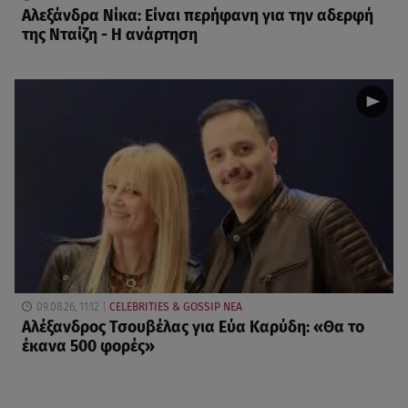
Αλεξάνδρα Νίκα: Είναι περήφανη για την αδερφή
της Νταίζη - Η ανάρτηση
09.08.26, 11:12
CELEBRITIES & GOSSIP ΝΕΑ
Αλέξανδρος Τσουβέλας για Εύα Καρύδη: «Θα το
έκανα 500 φορές»