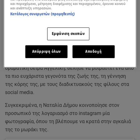
και περιεχόμενο, μέτρηση διαφήμισης και περιεχομένου, έρευνα κοινού
και ανάπτυξη υπηρεσιών.
Κατάλογος συνεργατών (προμηθευτές)
Εμφάνιση σκοπών
Τρισευτυχισμένη είναι η
Ναταλία Δήμου
, αφού πριν από
λίγες μέρες έγινε μαμά για πρώτη φορά.
Απόρριψη όλων
Αποδοχή
Η γνωστή ηθοποιός που αγαπήθηκε μέσα από τη
δραματική σειρά Αγγελική, θέλησε να μοιραστεί ένα από
τα πιο ευχάριστα γεγονότα της ζωής της, τη γέννηση
της κόρης της, με τους διαδικτυακούς της φίλους στα
social media.
Συγκεκριμένα, η Ναταλία Δήμου κοινοποίησε στον
προσωπικό της λογαριασμό στο instagram μία
φωτογραφία, όπου τη βλέπουμε να κρατά στην αγκαλιά
της το μωράκι της.