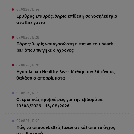
09.08.26 , 12:44
Ερυθρός Σταυρός: Άγρια επίθεση σε νοσηλεύτρια
στα Επείγοντα
09.08.26 , 12:28
Πάρος: Χωρίς ναυαγοσώστη η πισίνα του beach
bar όπου πνίγηκε ο 4χρονος
09.08.26 , 12:20
Hyundai και Healthy Seas: Καθάρισαν 36 τόνους
θαλάσσια απορρίμματα
09.08.26 , 12:13
Οι ερωτικές προβλέψεις για την εβδομάδα
10/08/2026 - 16/08/2026
09.08.26 , 12:00
Πώς να αποσυνδεθείς (ρεαλιστικά) από το άγχος
στις διακοπές