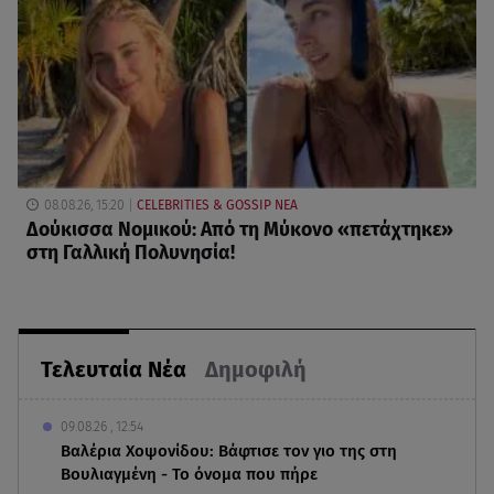
08.08.26, 15:20
CELEBRITIES & GOSSIP ΝΕΑ
Δούκισσα Νομικού: Από τη Μύκονο «πετάχτηκε»
στη Γαλλική Πολυνησία!
Τελευταία Νέα
Δημοφιλή
09.08.26 , 12:54
Βαλέρια Χοψονίδου: Βάφτισε τον γιο της στη
Βουλιαγμένη - Το όνομα που πήρε