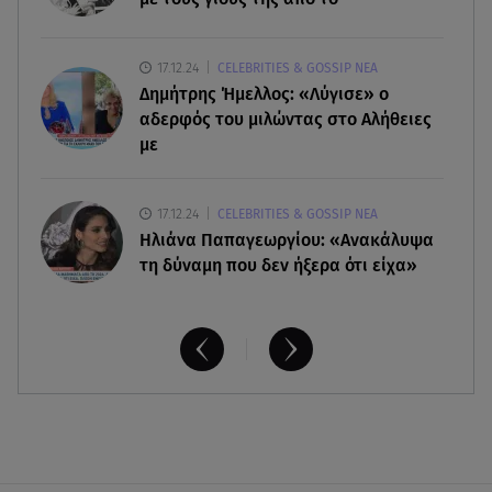
06.08.26 , 09:17
17.12.24
CELEBRITIES & GOSSIP ΝΕΑ
Λιάγκας - Αντωνά: Φωτογραφίες από τις glam
Δημήτρης Ήμελλος: «Λύγισε» ο
διακοπές τους στη Μύκονο
αδερφός του μιλώντας στο Αλήθειες
με
17.12.24
CELEBRITIES & GOSSIP ΝΕΑ
Ηλιάνα Παπαγεωργίου: «Ανακάλυψα
τη δύναμη που δεν ήξερα ότι είχα»