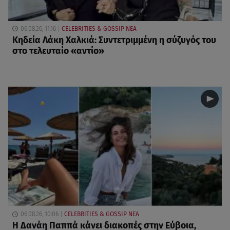
06.08.26, 11:16
CELEBRITIES & GOSSIP ΝΕΑ
Κηδεία Λάκη Χαλκιά: Συντετριμμένη η σύζυγός του
στο τελευταίο «αντίο»
06.08.26, 10:06
CELEBRITIES & GOSSIP ΝΕΑ
Η Δανάη Παππά κάνει διακοπές στην Εύβοια,