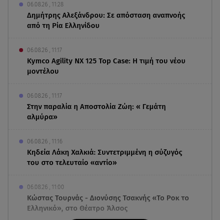
06.08.26 , 11:28
Δημήτρης Αλεξάνδρου: Σε απόσταση αναπνοής
από τη Ρία Ελληνίδου
06.08.26 , 11:17
Kymco Agility NX 125 Τοp Case: Η τιμή του νέου
μοντέλου
06.08.26 , 11:17
Στην παραλία η Αποστολία Ζώη: « Γεμάτη
αλμύρα»
06.08.26 , 11:16
Κηδεία Λάκη Χαλκιά: Συντετριμμένη η σύζυγός
του στο τελευταίο «αντίο»
06.08.26 , 11:00
Κώστας Τουρνάς - Διονύσης Τσακνής «Το Ροκ το
Ελληνικό», στο Θέατρο Άλσος