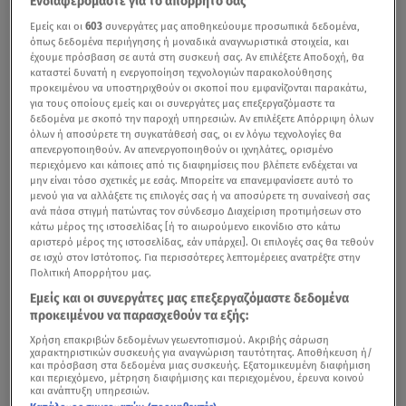
Ενδιαφερόμαστε για το απόρρητό σας
Εμείς και οι
603
συνεργάτες μας αποθηκεύουμε προσωπικά δεδομένα,
όπως δεδομένα περιήγησης ή μοναδικά αναγνωριστικά στοιχεία, και
έχουμε πρόσβαση σε αυτά στη συσκευή σας. Αν επιλέξετε Αποδοχή, θα
καταστεί δυνατή η ενεργοποίηση τεχνολογιών παρακολούθησης
προκειμένου να υποστηριχθούν οι σκοποί που εμφανίζονται παρακάτω,
για τους οποίους εμείς και οι συνεργάτες μας επεξεργαζόμαστε τα
δεδομένα με σκοπό την παροχή υπηρεσιών. Αν επιλέξετε Απόρριψη όλων
όλων ή αποσύρετε τη συγκατάθεσή σας, οι εν λόγω τεχνολογίες θα
απενεργοποιηθούν. Αν απενεργοποιηθούν οι ιχνηλάτες, ορισμένο
περιεχόμενο και κάποιες από τις διαφημίσεις που βλέπετε ενδέχεται να
μην είναι τόσο σχετικές με εσάς. Μπορείτε να επανεμφανίσετε αυτό το
μενού για να αλλάξετε τις επιλογές σας ή να αποσύρετε τη συναίνεσή σας
ανά πάσα στιγμή πατώντας τον σύνδεσμο Διαχείριση προτιμήσεων στο
κάτω μέρος της ιστοσελίδας [ή το αιωρούμενο εικονίδιο στο κάτω
αριστερό μέρος της ιστοσελίδας, εάν υπάρχει]. Οι επιλογές σας θα τεθούν
σε ισχύ στον Ιστότοπος. Για περισσότερες λεπτομέρειες ανατρέξτε στην
Πολιτική Απορρήτου μας.
Εμείς και οι συνεργάτες μας επεξεργαζόμαστε δεδομένα
προκειμένου να παρασχεθούν τα εξής:
Χρήση επακριβών δεδομένων γεωεντοπισμού. Ακριβής σάρωση
χαρακτηριστικών συσκευής για αναγνώριση ταυτότητας. Αποθήκευση ή/
και πρόσβαση στα δεδομένα μιας συσκευής. Εξατομικευμένη διαφήμιση
και περιεχόμενο, μέτρηση διαφήμισης και περιεχομένου, έρευνα κοινού
και ανάπτυξη υπηρεσιών.