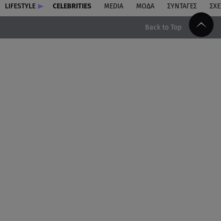
LIFESTYLE
CELEBRITIES
MEDIA
ΜΟΔΑ
ΣΥΝΤΑΓΕΣ
ΣΧΕ
Back to Top