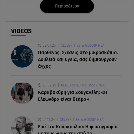
Περισσότερα
06.08.26 , 10:52
Marfin: Στην Ελλάδα η 46χρονη που κατηγορείται
για την τραγωδία του 2010
VIDEOS
06.08.26 , 10:33
Μάλια: Βούτηξε για να σώσει τη φίλη της και
22.04.25
CELEBRITIES & GOSSIP ΝΕΑ
πνίγηκε μπροστά στα παιδιά της
Παρθένος: Σχέσεις στο μικροσκόπιο.
Δουλειά και υγεία, σας δημιουργούν
06.08.26 , 10:06
άγχος
Η Δανάη Παππά κάνει διακοπές στην Εύβοια,
χωρίς κανένα... «πρέπει»!
20.02.25
CELEBRITIES & GOSSIP ΝΕΑ
06.08.26 , 10:00
Καραβοκύρη για Ζουγανέλη: «Η
Eύκολη νηστίσιμη συνταγή για
Ελεωνόρα είναι θεάρα»
γαριδομακαρονάδα με λευκή σάλτσα
06.08.26 , 09:56
24.12.24
CELEBRITIES & GOSSIP ΝΕΑ
Η Ελένη Μενεγάκη στο Φισκάρδο! Το look και η
Εριέττα Κούρκουλου: Η φωτογραφία
βεντάλια που δεν αποχωρίστηκε
με τους γιους της από το