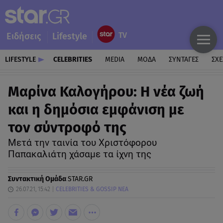
Ειδήσεις
Lifestyle
LIFESTYLE
CELEBRITIES
MEDIA
ΜΟΔΑ
ΣΥΝΤΑΓΕΣ
ΣΧΕ
Μαρίνα Καλογήρου: Η νέα ζωή
και η δημόσια εμφάνιση με
τον σύντροφό της
Μετά την ταινία του Χριστόφορου
Παπακαλιάτη χάσαμε τα ίχνη της
Συντακτική Ομάδα
STAR.GR
26.07.21, 15:42
CELEBRITIES & GOSSIP ΝΕΑ