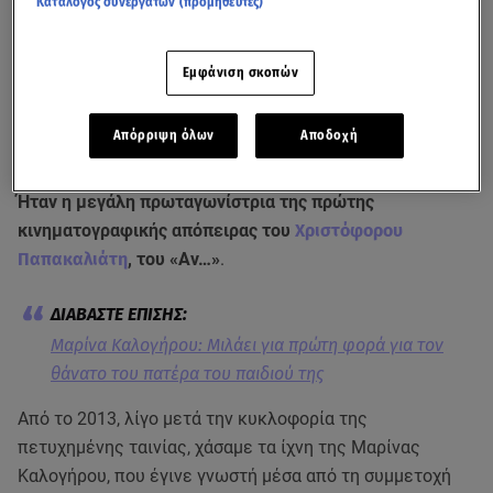
Κατάλογος συνεργατών (προμηθευτές)
Εμφάνιση σκοπών
Απόρριψη όλων
Αποδοχή
Ήταν η μεγάλη πρωταγωνίστρια της πρώτης
κινηματογραφικής απόπειρας του
Χριστόφορου
Παπακαλιάτη
, του «Αν…»
.
Μαρίνα Καλογήρου: Μιλάει για πρώτη φορά για τον
θάνατο του πατέρα του παιδιού της
Από το 2013, λίγο μετά την κυκλοφορία της
πετυχημένης ταινίας, χάσαμε τα ίχνη της Μαρίνας
Καλογήρου, που έγινε γνωστή μέσα από τη συμμετοχή