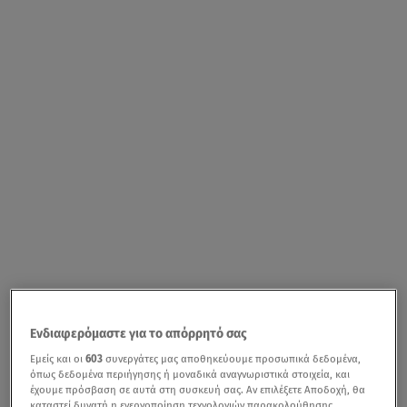
Ενδιαφερόμαστε για το απόρρητό σας
Εμείς και οι
603
συνεργάτες μας αποθηκεύουμε προσωπικά δεδομένα,
όπως δεδομένα περιήγησης ή μοναδικά αναγνωριστικά στοιχεία, και
έχουμε πρόσβαση σε αυτά στη συσκευή σας. Αν επιλέξετε Αποδοχή, θα
καταστεί δυνατή η ενεργοποίηση τεχνολογιών παρακολούθησης