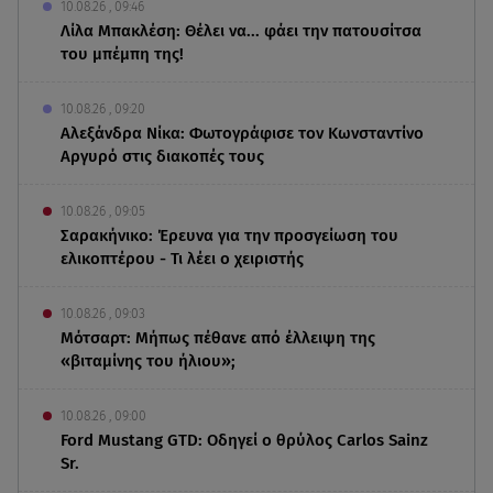
10.08.26 , 09:46
Λίλα Μπακλέση: Θέλει να... φάει την πατουσίτσα
του μπέμπη της!
10.08.26 , 09:20
Αλεξάνδρα Νίκα: Φωτογράφισε τον Κωνσταντίνο
Αργυρό στις διακοπές τους
10.08.26 , 09:05
Σαρακήνικο: Έρευνα για την προσγείωση του
ελικοπτέρου - Τι λέει ο χειριστής
10.08.26 , 09:03
Μότσαρτ: Μήπως πέθανε από έλλειψη της
«βιταμίνης του ήλιου»;
10.08.26 , 09:00
Ford Mustang GTD: Οδηγεί ο θρύλος Carlos Sainz
Sr.