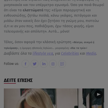
μνησικακία και τον υπέρμετρο εγωισμό. Όσο για ποιά θεωρεί
ότι είναι τα
ελαττώματά
της: «
Είμαι παρορμητική και
ενθουσιώδης, ζητάω πολλά, κάνω γκάφες, πετάγομαι και
μιλάω όταν κανείς δεν έχει ζητήσει τη γνώμη μου, πιστεύω
ό,τι κι αν μου πεις, παθιάζομαι, έχω τάσεις φυγής, είμαι
τελειομανής και απόλυτη
». Αυτά… μόνο!
Τέλος, όσον αφορά την κλάσική ερώτηση
«
θέατρο, σινεμά ή
τηλεόραση
», η όμορφη ηθοποιός δηλώνει... μοιρασμένη:
«
Και τα τρία
»!
Διαβάστε όλα τα
lifestyle νεα
, για
Celebrities
και
Media
.
Follow us:
ΔΕΙΤΕ ΕΠΙΣΗΣ