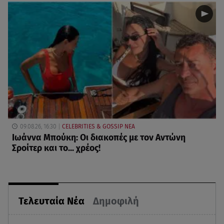
09.08.26, 16:30
CELEBRITIES & GOSSIP ΝΕΑ
Ιωάννα Μπούκη: Οι διακοπές με τον Αντώνη
Σροίτερ και το... χρέος!
Τελευταία Νέα
Δημοφιλή