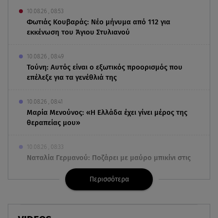
10.08.26 , 08:53
Φωτιάς Κουβαράς: Νέο μήνυμα από 112 για
εκκένωση του Άγιου Στυλιανού
10.08.26 , 08:49
Τούνη: Αυτός είναι ο εξωτικός προορισμός που
επέλεξε για τα γενέθλιά της
10.08.26 , 08:41
Μαρία Μενούνος: «Η Ελλάδα έχει γίνει μέρος της
θεραπείας μου»
10.08.26 , 08:33
Ναταλία Γερμανού: Ποζάρει με μαύρο μπικίνι στις
καλοκαιρινές της διακοπές
Περισσότερα
10.08.26 , 07:58
Ο καιρός Hot Dry Windy θέτει σε Red Code τη
χώρα - Άνεμοι 9 μποφόρ και 39◦C