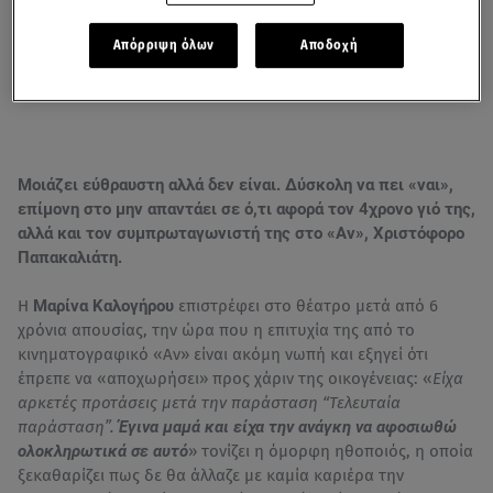
Απόρριψη όλων
Αποδοχή
Μοιάζει εύθραυστη αλλά δεν είναι. Δύσκολη να πει «ναι»,
επίμονη στο μην απαντάει σε ό,τι αφορά τον 4χρονο γιό της,
αλλά και τον συμπρωταγωνιστή της στο «Αν», Χριστόφορο
Παπακαλιάτη.
Η
Μαρίνα Καλογήρου
επιστρέφει στο θέατρο μετά από 6
χρόνια απουσίας, την ώρα που η επιτυχία της από το
κινηματογραφικό «Αν» είναι ακόμη νωπή και εξηγεί ότι
έπρεπε να «αποχωρήσει» προς χάριν της οικογένειας: «
Είχα
αρκετές προτάσεις μετά την παράσταση “Τελευταία
παράσταση”.
Έγινα μαμά και είχα την ανάγκη να αφοσιωθώ
ολοκληρωτικά σε αυτό
» τονίζει η όμορφη ηθοποιός, η οποία
ξεκαθαρίζει πως δε θα άλλαζε με καμία καριέρα την