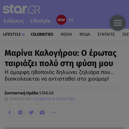
Ειδήσεις
Lifestyle
LIFESTYLE
CELEBRITIES
MEDIA
ΜΟΔΑ
ΣΥΝΤΑΓΕΣ
ΣΧΕ
Μαρίνα Καλογήρου: Ο έρωτας
ταιριάζει πολύ στη φύση μου
Η όμορφη ηθοποιός δηλώνει ζηλιάρα που…
δυσκολεύεται να αντισταθεί στο χιούμορ!
Συντακτική Ομάδα
STAR.GR
25.06.18, 01:08
CELEBRITIES & GOSSIP ΝΕΑ