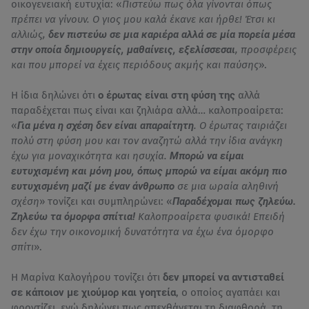
οικογενειακή ευτυχία: «
Πιστεύω πως όλα γίνονται όπως
πρέπει να γίνουν. Ο γιος μου καλά έκανε και ήρθε! Έτσι κι
αλλιώς,
δεν πιστεύω σε μια καριέρα αλλά σε μία πορεία μέσα
στην οποία δημιουργείς, μαθαίνεις, εξελίσσεσαι
, προσφέρεις
και που μπορεί να έχεις περιόδους ακμής και παύσης
».
Η ίδια δηλώνει ότι
ο έρωτας είναι στη φύση της
αλλά
παραδέχεται πως είναι και ζηλιάρα αλλά… καλοπροαίρετα:
«
Για μένα η σχέση δεν είναι απαραίτητη
. Ο έρωτας ταιριάζει
πολύ στη φύση μου και τον αναζητώ αλλά την ίδια ανάγκη
έχω για μοναχικότητα και ησυχία.
Μπορώ να είμαι
ευτυχισμένη και μόνη μου, όπως μπορώ να είμαι ακόμη πιο
ευτυχισμένη μαζί με έναν άνθρωπο
σε μια ωραία αληθινή
σχέση
» τονίζει και συμπληρώνει: «
Παραδέχομαι πως ζηλεύω.
Ζηλεύω τα όμορφα σπίτια!
Καλοπροαίρετα φυσικά! Επειδή
δεν έχω την οικονομική δυνατότητα να έχω ένα όμορφο
σπίτι
».
Η Μαρίνα Καλογήρου τονίζει ότι
δεν μπορεί να αντισταθεί
σε κάποιον με χιούμορ και γοητεία
, ο οποίος αγαπάει και
φροντίζει, ενώ δηλώνει πως απεχθάνεται τη διαφθορά, τη