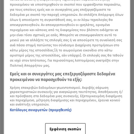
προκειμένου να υποστηριχθούν οι σκοποί που εμφανίζονται παρακάτω,
για τους οποίους εμείς και οι συνεργάτες μας επεξεργαζόμαστε τα
δεδομένα με σκοπό την παροχή υπηρεσιών. Αν επιλέξετε Απόρριψη όλων
όλων ή αποσύρετε τη συγκατάθεσή σας, οι εν λόγω τεχνολογίες θα
απενεργοποιηθούν. Αν απενεργοποιηθούν οι ιχνηλάτες, ορισμένο
περιεχόμενο και κάποιες από τις διαφημίσεις που βλέπετε ενδέχεται να
μην είναι τόσο σχετικές με εσάς. Μπορείτε να επανεμφανίσετε αυτό το
μενού για να αλλάξετε τις επιλογές σας ή να αποσύρετε τη συναίνεσή σας
ανά πάσα στιγμή πατώντας τον σύνδεσμο Διαχείριση προτιμήσεων στο
κάτω μέρος της ιστοσελίδας [ή το αιωρούμενο εικονίδιο στο κάτω
αριστερό μέρος της ιστοσελίδας, εάν υπάρχει]. Οι επιλογές σας θα τεθούν
σε ισχύ στον Ιστότοπος. Για περισσότερες λεπτομέρειες ανατρέξτε στην
Πολιτική Απορρήτου μας.
Εμείς και οι συνεργάτες μας επεξεργαζόμαστε δεδομένα
προκειμένου να παρασχεθούν τα εξής:
Χρήση επακριβών δεδομένων γεωεντοπισμού. Ακριβής σάρωση
χαρακτηριστικών συσκευής για αναγνώριση ταυτότητας. Αποθήκευση ή/
και πρόσβαση στα δεδομένα μιας συσκευής. Εξατομικευμένη διαφήμιση
και περιεχόμενο, μέτρηση διαφήμισης και περιεχομένου, έρευνα κοινού
και ανάπτυξη υπηρεσιών.
Κατάλογος συνεργατών (προμηθευτές)
Εμφάνιση σκοπών