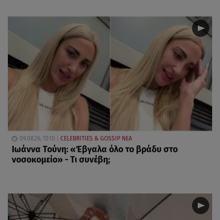
09.08.26, 10:10
CELEBRITIES & GOSSIP ΝΕΑ
Ιωάννα Τούνη: «Έβγαλα όλο το βράδυ στο
νοσοκομείο» - Τι συνέβη;