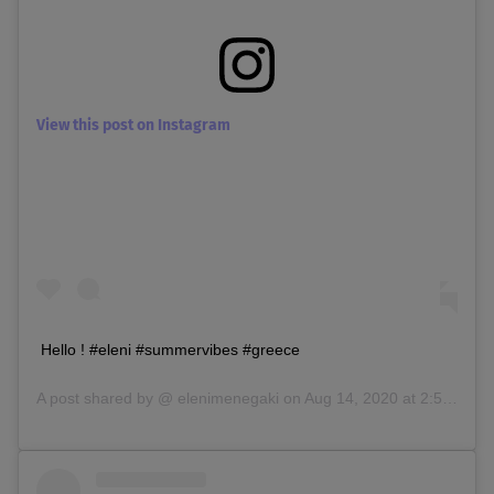
View this post on Instagram
Hello ! #eleni #summervibes #greece
A post shared by @
elenimenegaki
on
Aug 14, 2020 at 2:52am PDT