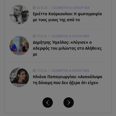
09.08.26 , 11:48
24.12.24
CELEBRITIES & GOSSIP ΝΕΑ
Αλεξάνδρα Νίκα: Είναι περήφανη για την αδερφή
Εριέττα Κούρκουλου: Η φωτογραφία
της Νταίζη - Η ανάρτηση
με τους γιους της από το
09.08.26 , 11:38
17.12.24
CELEBRITIES & GOSSIP ΝΕΑ
Κόσοβο: Βουλευτές πέταξαν αυγά στον
Δημήτρης Ήμελλος: «Λύγισε» ο
υπηρεσιακό πρωθυπουργό
αδερφός του μιλώντας στο Αλήθειες
με
17.12.24
CELEBRITIES & GOSSIP ΝΕΑ
Ηλιάνα Παπαγεωργίου: «Ανακάλυψα
τη δύναμη που δεν ήξερα ότι είχα»