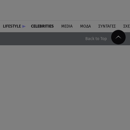
LIFESTYLE
CELEBRITIES
MEDIA
ΜΟΔΑ
ΣΥΝΤΑΓΕΣ
ΣΧΕ
Back to Top