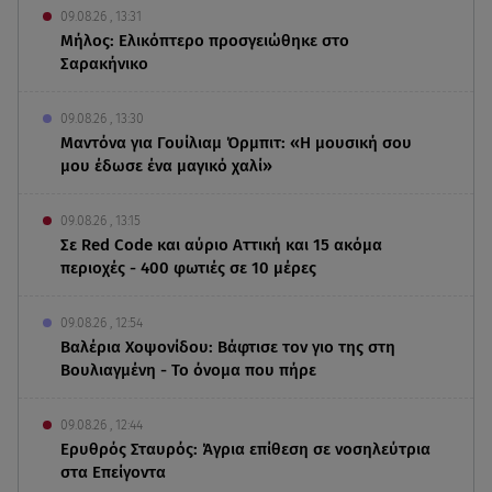
09.08.26 , 13:31
Μήλος: Ελικόπτερο προσγειώθηκε στο
Σαρακήνικο
09.08.26 , 13:30
Μαντόνα για Γουίλιαμ Όρμπιτ: «Η μουσική σου
μου έδωσε ένα μαγικό χαλί»
09.08.26 , 13:15
Σε Red Code και αύριο Αττική και 15 ακόμα
περιοχές - 400 φωτιές σε 10 μέρες
09.08.26 , 12:54
Βαλέρια Χοψονίδου: Βάφτισε τον γιο της στη
Βουλιαγμένη - Το όνομα που πήρε
09.08.26 , 12:44
Ερυθρός Σταυρός: Άγρια επίθεση σε νοσηλεύτρια
στα Επείγοντα