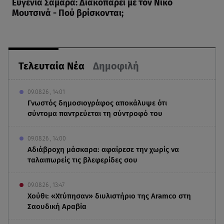
Ευγενία Σαμαρά: Διακοπάρει με τον Νίκο
Μουτσινά - Πού βρίσκονται;
Τελευταία Νέα
Δημοφιλή
09.08.26 , 14:01
Γνωστός δημοσιογράφος αποκάλυψε ότι
σύντομα παντρεύεται τη σύντροφό του
09.08.26 , 14:00
Αδιάβροχη μάσκαρα: αφαίρεσε την χωρίς να
ταλαιπωρείς τις βλεφερίδες σου
09.08.26 , 13:47
Χούθι: «Χτύπησαν» διυλιστήριο της Aramco στη
Σαουδική Αραβία