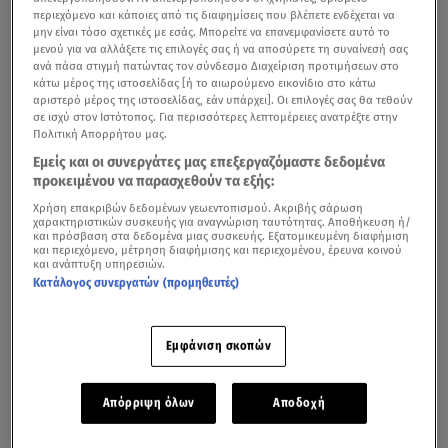
περιεχόμενο και κάποιες από τις διαφημίσεις που βλέπετε ενδέχεται να
μην είναι τόσο σχετικές με εσάς. Μπορείτε να επανεμφανίσετε αυτό το
μενού για να αλλάξετε τις επιλογές σας ή να αποσύρετε τη συναίνεσή σας
ανά πάσα στιγμή πατώντας τον σύνδεσμο Διαχείριση προτιμήσεων στο
κάτω μέρος της ιστοσελίδας [ή το αιωρούμενο εικονίδιο στο κάτω
αριστερό μέρος της ιστοσελίδας, εάν υπάρχει]. Οι επιλογές σας θα τεθούν
σε ισχύ στον Ιστότοπος. Για περισσότερες λεπτομέρειες ανατρέξτε στην
Πολιτική Απορρήτου μας.
Εμείς και οι συνεργάτες μας επεξεργαζόμαστε δεδομένα
προκειμένου να παρασχεθούν τα εξής:
Δείτε στο video μία από τις συγκινητικές στιγμές στο τηλεοπτικό αντίο της
Χρήση επακριβών δεδομένων γεωεντοπισμού. Ακριβής σάρωση
χαρακτηριστικών συσκευής για αναγνώριση ταυτότητας. Αποθήκευση ή/
Ελένης Μενεγάκη
και πρόσβαση στα δεδομένα μιας συσκευής. Εξατομικευμένη διαφήμιση
και περιεχόμενο, μέτρηση διαφήμισης και περιεχομένου, έρευνα κοινού
και ανάπτυξη υπηρεσιών.
Μπορεί η
Ελένη Μενεγάκη
να είπε «αντίο» στην
Κατάλογος συνεργατών (προμηθευτές)
τηλεόραση μετά από μετά από 30 χρόνια συνεχόμενης
τηλεοπτικής παρουσίας, ωστόσο υποσχέθηκε στους
Εμφάνιση σκοπών
θαυμαστές της, πως θα τα «λένε» συχνά μέσω
Instagram.
Απόρριψη όλων
Αποδοχή
Το’ πε και το’κανε λοιπόν. Η