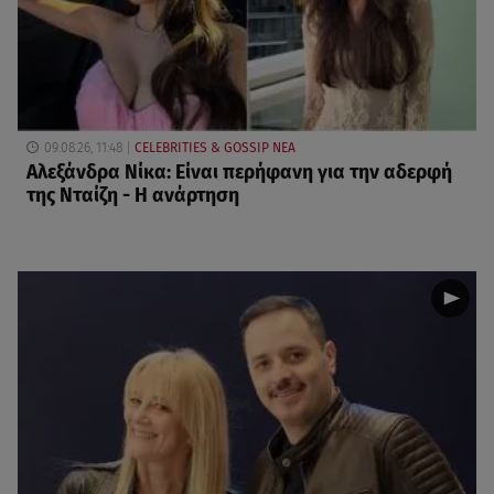
09.08.26, 11:48
CELEBRITIES & GOSSIP ΝΕΑ
Αλεξάνδρα Νίκα: Είναι περήφανη για την αδερφή
της Νταίζη - Η ανάρτηση