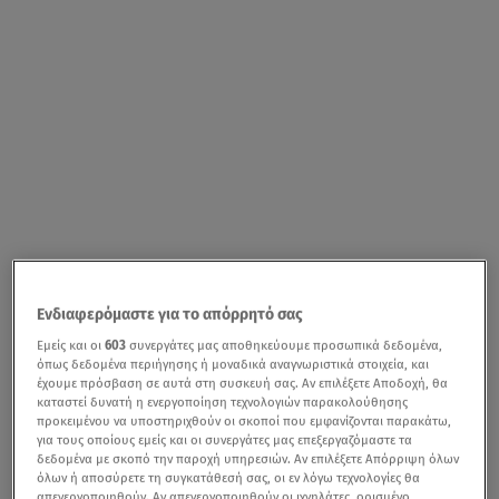
Ενδιαφερόμαστε για το απόρρητό σας
Εμείς και οι
603
συνεργάτες μας αποθηκεύουμε προσωπικά δεδομένα,
όπως δεδομένα περιήγησης ή μοναδικά αναγνωριστικά στοιχεία, και
έχουμε πρόσβαση σε αυτά στη συσκευή σας. Αν επιλέξετε Αποδοχή, θα
καταστεί δυνατή η ενεργοποίηση τεχνολογιών παρακολούθησης
προκειμένου να υποστηριχθούν οι σκοποί που εμφανίζονται παρακάτω,
για τους οποίους εμείς και οι συνεργάτες μας επεξεργαζόμαστε τα
δεδομένα με σκοπό την παροχή υπηρεσιών. Αν επιλέξετε Απόρριψη όλων
όλων ή αποσύρετε τη συγκατάθεσή σας, οι εν λόγω τεχνολογίες θα
απενεργοποιηθούν. Αν απενεργοποιηθούν οι ιχνηλάτες, ορισμένο