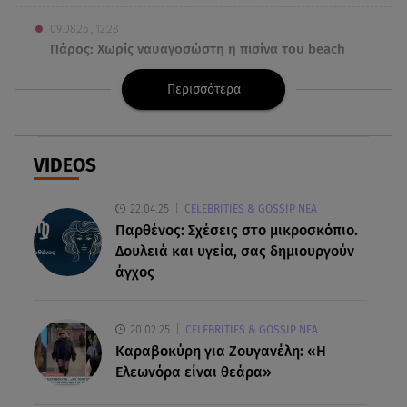
09.08.26 , 12:28
Πάρος: Χωρίς ναυαγοσώστη η πισίνα του beach
bar όπου πνίγηκε ο 4χρονος
Περισσότερα
09.08.26 , 12:20
Hyundai και Healthy Seas: Καθάρισαν 36 τόνους
θαλάσσια απορρίμματα
VIDEOS
09.08.26 , 12:13
22.04.25
CELEBRITIES & GOSSIP ΝΕΑ
Οι ερωτικές προβλέψεις για την εβδομάδα
Παρθένος: Σχέσεις στο μικροσκόπιο.
10/08/2026 - 16/08/2026
Δουλειά και υγεία, σας δημιουργούν
άγχος
09.08.26 , 12:00
Πώς να αποσυνδεθείς (ρεαλιστικά) από το άγχος
στις διακοπές
20.02.25
CELEBRITIES & GOSSIP ΝΕΑ
Καραβοκύρη για Ζουγανέλη: «Η
09.08.26 , 11:55
Ελεωνόρα είναι θεάρα»
Διακοπές στην Κρήτη κάνει ο πρωθυπουργός