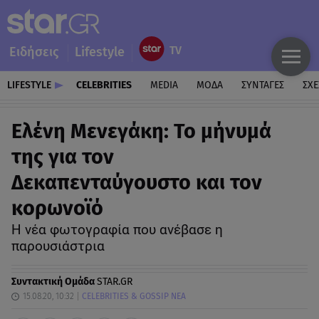
Ειδήσεις
Lifestyle
LIFESTYLE
CELEBRITIES
MEDIA
ΜΟΔΑ
ΣΥΝΤΑΓΕΣ
ΣΧΕ
Ελένη Μενεγάκη: Το μήνυμά
της για τον
Δεκαπενταύγουστο και τον
κορωνοϊό
Η νέα φωτογραφία που ανέβασε η
παρουσιάστρια
Συντακτική Ομάδα
STAR.GR
15.08.20, 10:32
CELEBRITIES & GOSSIP ΝΕΑ