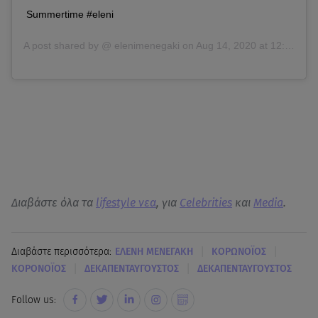
Summertime #eleni
A post shared by @
elenimenegaki
on
Aug 14, 2020 at 12:19am PDT
Διαβάστε όλα τα
lifestyle νεα
, για
Celebrities
και
Media
.
|
|
Διαβάστε περισσότερα:
ΕΛΕΝΗ ΜΕΝΕΓΑΚΗ
ΚΟΡΩΝΟΪΟΣ
|
|
ΚΟΡΟΝΟΪΟΣ
ΔΕΚΑΠΕΝΤΑΥΓΟΥΣΤΟΣ
ΔΕΚΑΠΕΝΤΑΥΓΟΥΣΤΟΣ
Follow us: