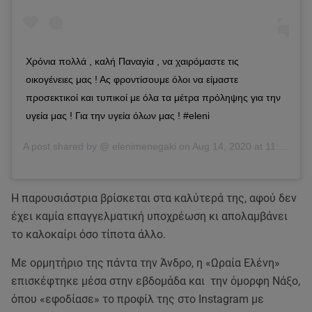
Χρόνια πολλά , καλή Παναγία , να χαιρόμαστε τις
οικογένειες μας ! Ας φροντίσουμε όλοι να είμαστε
προσεκτικοί και τυπικοί με όλα τα μέτρα πρόληψης για την
υγεία μας ! Για την υγεία όλων μας ! #eleni
A post shared by @
elenimenegaki
on
Aug 14, 2020 at 11:46pm PDT
Η παρουσιάστρια βρίσκεται στα καλύτερά της, αφού δεν
έχει καμία επαγγελματική υποχρέωση κι απολαμβάνει
το καλοκαίρι όσο τίποτα άλλο.
Με ορμητήριο της πάντα την Άνδρο, η «Ωραία Ελένη»
επισκέφτηκε μέσα στην εβδομάδα και την όμορφη Νάξο,
όπου «εφοδίασε» το προφίλ της στο Instagram με