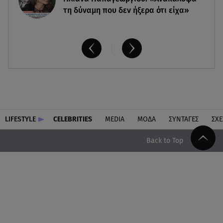
τη δύναμη που δεν ήξερα ότι είχα»
LIFESTYLE
CELEBRITIES
MEDIA
ΜΟΔΑ
ΣΥΝΤΑΓΕΣ
ΣΧΕ
Back to Top