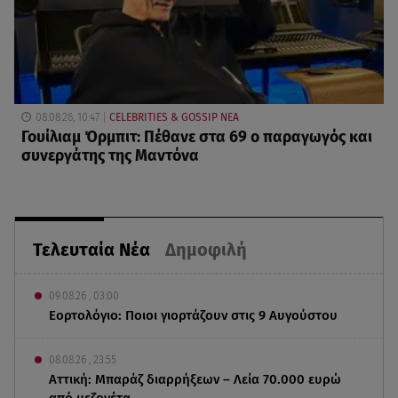
08.08.26, 10:47
CELEBRITIES & GOSSIP ΝΕΑ
Γουίλιαμ Όρμπιτ: Πέθανε στα 69 ο παραγωγός και
συνεργάτης της Μαντόνα
Τελευταία Νέα
Δημοφιλή
09.08.26 , 03:00
Εορτολόγιο: Ποιοι γιορτάζουν στις 9 Αυγούστου
08.08.26 , 23:55
Αττική: Μπαράζ διαρρήξεων – Λεία 70.000 ευρώ
από μεζονέτα