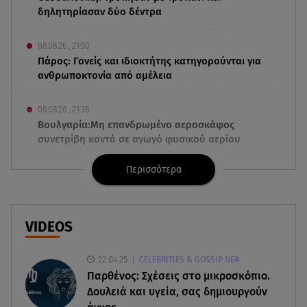
δηλητηρίασαν δύο δέντρα
08.08.26 , 21:50
Πάρος: Γονείς και ιδιοκτήτης κατηγορούνται για
ανθρωποκτονία από αμέλεια
08.08.26 , 21:38
Βουλγαρία:Μη επανδρωμένο αεροσκάφος
συνετρίβη κοντά σε αγωγό φυσικού αερίου
Περισσότερα
08.08.26 , 21:32
Φωτιά στην Αττικοβοιωτία: Ενέργεια ίση με έξι
ατομικές βόμβες
VIDEOS
08.08.26 , 21:20
«Ισλαμικό ΝΑΤΟ»: Πώς επηρεάζεται η Ελλάδα
22.04.25
CELEBRITIES & GOSSIP ΝΕΑ
από τη νέα συμμαχία
Παρθένος: Σχέσεις στο μικροσκόπιο.
Δουλειά και υγεία, σας δημιουργούν
08.08.26 , 19:19