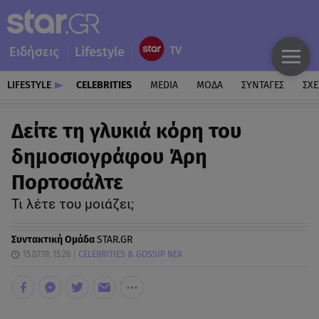
Ειδήσεις
Lifestyle
LIFESTYLE
CELEBRITIES
MEDIA
ΜΟΔΑ
ΣΥΝΤΑΓΕΣ
ΣΧΕ
Δείτε τη γλυκιά κόρη του
δημοσιογράφου Άρη
Πορτοσάλτε
Τι λέτε του μοιάζει;
Συντακτική Ομάδα
STAR.GR
15.07.19, 15:26
CELEBRITIES & GOSSIP ΝΕΑ