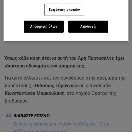
Εμφάνιση σκοπών
Απόρριψη όλων
Αποδοχή
Όπως κάθε κόρη έτσι κι αυτή του Άρη Πορτοσάλτε έχει
ιδιαίτερη αδυναμία στον μπαμπά της
.
Για αυτό άλλωστε και τον συνόδευσε στην πρεμιέρα της
παράστασης «
Οιδίπους Τύραννος
» σε σκηνοθεσία
Κωνσταντίνου Μαρκουλάκη
, στο Αρχαίο Θέατρο της
Επιδαύρου.
Σπάνια εμφάνιση για τη Νόνικα Γαληνέα - Στην
Επίδαυρο με την κόρη της