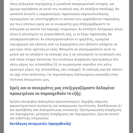
όπως δεδομένα περιήγησης ή μοναδικά αναγνωριστικά στοιχεία, και
έχουμε πρόσβαση σε αυτά στη συσκευή σας. Αν επιλέξετε Αποδοχή, θα
καταστεί δυνατή η ενεργοποίηση τεχνολογιών παρακολούθησης
προκειμένου να υποστηριχθούν οι σκοποί που εμφανίζονται παρακάτω,
για τους οποίους εμείς και οι συνεργάτες μας επεξεργαζόμαστε τα
δεδομένα με σκοπό την παροχή υπηρεσιών. Αν επιλέξετε Απόρριψη όλων
όλων ή αποσύρετε τη συγκατάθεσή σας, οι εν λόγω τεχνολογίες θα
απενεργοποιηθούν. Αν απενεργοποιηθούν οι ιχνηλάτες, ορισμένο
περιεχόμενο και κάποιες από τις διαφημίσεις που βλέπετε ενδέχεται να
μην είναι τόσο σχετικές με εσάς. Μπορείτε να επανεμφανίσετε αυτό το
μενού για να αλλάξετε τις επιλογές σας ή να αποσύρετε τη συναίνεσή σας
ανά πάσα στιγμή πατώντας τον σύνδεσμο Διαχείριση προτιμήσεων στο
κάτω μέρος της ιστοσελίδας [ή το αιωρούμενο εικονίδιο στο κάτω
αριστερό μέρος της ιστοσελίδας, εάν υπάρχει]. Οι επιλογές σας θα τεθούν
σε ισχύ στον Ιστότοπος. Για περισσότερες λεπτομέρειες ανατρέξτε στην
Πολιτική Απορρήτου μας.
Εμείς και οι συνεργάτες μας επεξεργαζόμαστε δεδομένα
προκειμένου να παρασχεθούν τα εξής:
Χρήση επακριβών δεδομένων γεωεντοπισμού. Ακριβής σάρωση
χαρακτηριστικών συσκευής για αναγνώριση ταυτότητας. Αποθήκευση ή/
και πρόσβαση στα δεδομένα μιας συσκευής. Εξατομικευμένη διαφήμιση
και περιεχόμενο, μέτρηση διαφήμισης και περιεχομένου, έρευνα κοινού
και ανάπτυξη υπηρεσιών.
Κατάλογος συνεργατών (προμηθευτές)