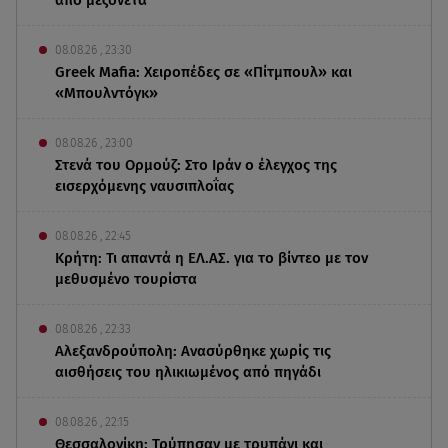
08.08.26 , 23:30
Greek Mafia: Χειροπέδες σε «Πίτμπουλ» και
«Μπουλντόγκ»
08.08.26 , 23:00
Στενά του Ορμούζ: Στο Ιράν ο έλεγχος της
εισερχόμενης ναυσιπλοΐας
08.08.26 , 22:45
Κρήτη: Τι απαντά η ΕΛ.ΑΣ. για το βίντεο με τον
μεθυσμένο τουρίστα
08.08.26 , 22:33
Αλεξανδρούπολη: Ανασύρθηκε χωρίς τις
αισθήσεις του ηλικιωμένος από πηγάδι
08.08.26 , 22:15
Θεσσαλονίκη: Τρύπησαν με τρυπάνι και