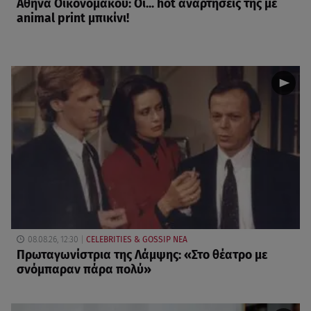
Αθηνά Οικονομάκου: Οι... hot αναρτήσεις της με
animal print μπικίνι!
08.08.26, 12:30
CELEBRITIES & GOSSIP ΝΕΑ
Πρωταγωνίστρια της Λάμψης: «Στο θέατρο με
σνόμπαραν πάρα πολύ»