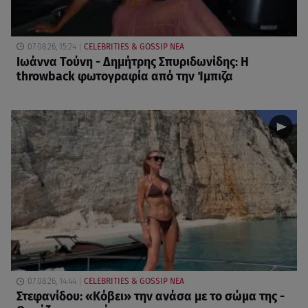
07.08.26, 15:24
CELEBRITIES & GOSSIP ΝΕΑ
Ιωάννα Τούνη - Δημήτρης Σπυριδωνίδης: Η
throwback φωτογραφία από την Ίμπιζα
07.08.26, 14:44
CELEBRITIES & GOSSIP ΝΕΑ
Στεφανίδου: «Κόβει» την ανάσα με το σώμα της -