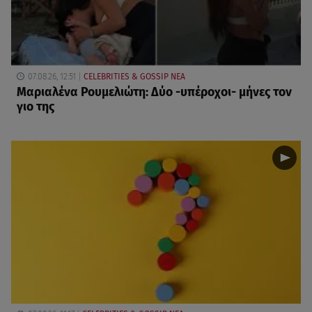
07.08.26, 12:51
CELEBRITIES & GOSSIP ΝΕΑ
Μαριαλένα Ρουμελιώτη: Δύο -υπέροχοι- μήνες τον
γιο της