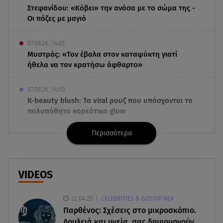
Στεφανίδου: «Κόβει» την ανάσα με το σώμα της -
Οι πόζες με μαγιό
07.08.26 , 14:05
Μυστράς: «Τον έβαλα στον καταψύκτη γιατί
ήθελα να τον κρατήσω άφθαρτο»
07.08.26 , 14:00
K-beauty blush: Τα viral ρουζ που υπόσχονται το
πολυπόθητο κορεάτικο glow
Περισσότερα
07.08.26 , 13:42
Παραλίες: Πάνω από 1.500 έλεγχοι - Στη μάχη
drones και νέες τεχνολογίες
VIDEOS
07.08.26 , 13:33
Καινούργιου:Πένθος για συνεργάτιδά της «Θα
22.04.25
CELEBRITIES & GOSSIP ΝΕΑ
μου λείπεις πάντα και για πάντα»
Παρθένος: Σχέσεις στο μικροσκόπιο.
Δουλειά και υγεία, σας δημιουργούν