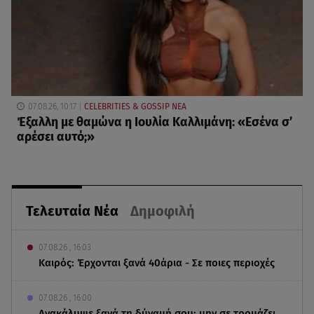
07.08.26, 10:17
CELEBRITIES & GOSSIP ΝΕΑ
Έξαλλη με θαμώνα η Ιουλία Καλλιμάνη: «Εσένα σ’
αρέσει αυτό;»
Τελευταία Νέα
Δημοφιλή
07.08.26 , 16:03
Καιρός: Έρχονται ξανά 40άρια - Σε ποιες περιοχές
07.08.26 , 16:00
Ανακάλυψε ξανά τη δύναμή σου: μην σε τρομάζει