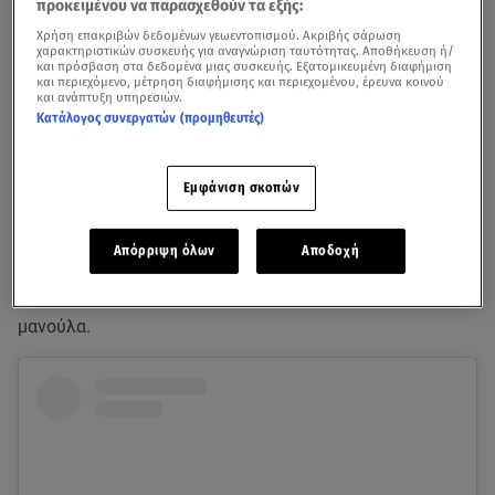
προκειμένου να παρασχεθούν τα εξής:
Χρήση επακριβών δεδομένων γεωεντοπισμού. Ακριβής σάρωση
χαρακτηριστικών συσκευής για αναγνώριση ταυτότητας. Αποθήκευση ή/
και πρόσβαση στα δεδομένα μιας συσκευής. Εξατομικευμένη διαφήμιση
και περιεχόμενο, μέτρηση διαφήμισης και περιεχομένου, έρευνα κοινού
και ανάπτυξη υπηρεσιών.
Κατάλογος συνεργατών (προμηθευτές)
Δείτε στο βίντεο όσα είπαν Εβελίνα και Μαριάννα στο Star.gr μετά τον
τελικό του GNTM
Εμφάνιση σκοπών
Η
Εβελίνα Σκίτσκο,
που συμμετείχε στο GNTM και
Απόρριψη όλων
Αποδοχή
κατάφερε, μάλιστα, να βρεθεί στην τελική τριάδα, εκτός
από πανέμορφο μοντέλο είναι και μία πολύ γλυκιά
μανούλα.