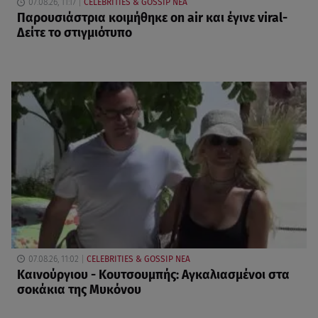
07.08.26, 11:17
CELEBRITIES & GOSSIP ΝΕΑ
Παρουσιάστρια κοιμήθηκε on air και έγινε viral-
Δείτε το στιγμιότυπο
07.08.26, 11:02
CELEBRITIES & GOSSIP ΝΕΑ
Καινούργιου - Κουτσουμπής: Αγκαλιασμένοι στα
σοκάκια της Μυκόνου