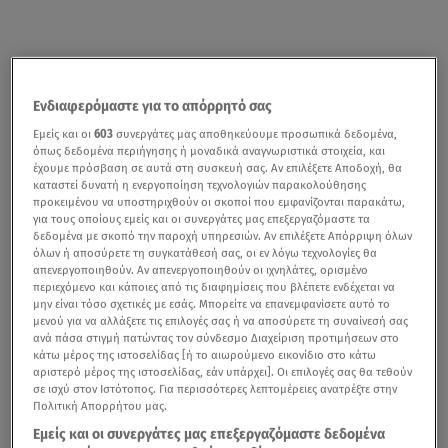
Ενδιαφερόμαστε για το απόρρητό σας
Εμείς και οι
603
συνεργάτες μας αποθηκεύουμε προσωπικά δεδομένα,
όπως δεδομένα περιήγησης ή μοναδικά αναγνωριστικά στοιχεία, και
έχουμε πρόσβαση σε αυτά στη συσκευή σας. Αν επιλέξετε Αποδοχή, θα
καταστεί δυνατή η ενεργοποίηση τεχνολογιών παρακολούθησης
προκειμένου να υποστηριχθούν οι σκοποί που εμφανίζονται παρακάτω,
για τους οποίους εμείς και οι συνεργάτες μας επεξεργαζόμαστε τα
δεδομένα με σκοπό την παροχή υπηρεσιών. Αν επιλέξετε Απόρριψη όλων
όλων ή αποσύρετε τη συγκατάθεσή σας, οι εν λόγω τεχνολογίες θα
απενεργοποιηθούν. Αν απενεργοποιηθούν οι ιχνηλάτες, ορισμένο
περιεχόμενο και κάποιες από τις διαφημίσεις που βλέπετε ενδέχεται να
μην είναι τόσο σχετικές με εσάς. Μπορείτε να επανεμφανίσετε αυτό το
μενού για να αλλάξετε τις επιλογές σας ή να αποσύρετε τη συναίνεσή σας
ανά πάσα στιγμή πατώντας τον σύνδεσμο Διαχείριση προτιμήσεων στο
κάτω μέρος της ιστοσελίδας [ή το αιωρούμενο εικονίδιο στο κάτω
αριστερό μέρος της ιστοσελίδας, εάν υπάρχει]. Οι επιλογές σας θα τεθούν
σε ισχύ στον Ιστότοπος. Για περισσότερες λεπτομέρειες ανατρέξτε στην
Πολιτική Απορρήτου μας.
Εμείς και οι συνεργάτες μας επεξεργαζόμαστε δεδομένα