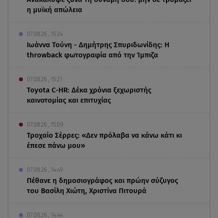
η μυϊκή απώλεια
07.08.26 , 15:24
Ιωάννα Τούνη - Δημήτρης Σπυριδωνίδης: Η
throwback φωτογραφία από την Ίμπιζα
07.08.26 , 15:21
Toyota C-HR: Δέκα χρόνια ξεχωριστής
καινοτομίας και επιτυχίας
07.08.26 , 15:09
Τροχαίο Σέρρες: «Δεν πρόλαβα να κάνω κάτι κι
έπεσε πάνω μου»
07.08.26 , 14:49
Πέθανε η δημοσιογράφος και πρώην σύζυγος
του Βασίλη Χιώτη, Χριστίνα Πιτουρά
07.08.26 , 14:44