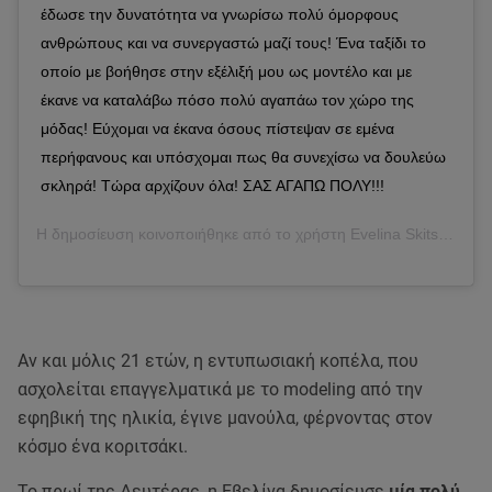
έδωσε την δυνατότητα να γνωρίσω πολύ όμορφους
ανθρώπους και να συνεργαστώ μαζί τους! Ένα ταξίδι το
οποίο με βοήθησε στην εξέλιξή μου ως μοντέλο και με
έκανε να καταλάβω πόσο πολύ αγαπάω τον χώρο της
μόδας! Εύχομαι να έκανα όσους πίστεψαν σε εμένα
περήφανους και υπόσχομαι πως θα συνεχίσω να δουλεύω
σκληρά! Τώρα αρχίζουν όλα! ΣΑΣ ΑΓΑΠΩ ΠΟΛΥ!!!
Η δημοσίευση κοινοποιήθηκε από το χρήστη
Evelina Skitsko
(@eve
Αν και μόλις 21 ετών, η εντυπωσιακή κοπέλα, που
ασχολείται επαγγελματικά με το modeling από την
εφηβική της ηλικία, έγινε μανούλα, φέρνοντας στον
κόσμο ένα κοριτσάκι.
Το πρωί της Δευτέρας, η Εβελίνα δημοσίευσε
μία πολύ