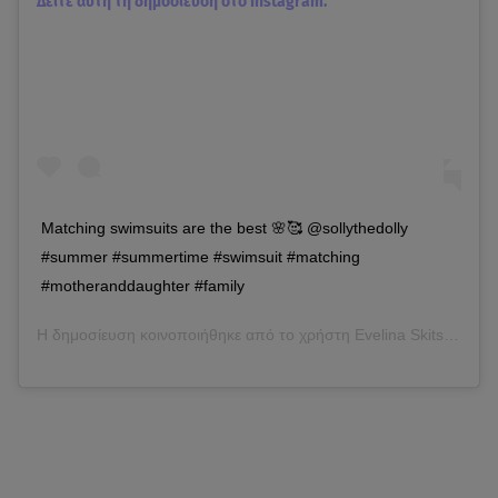
Δείτε αυτή τη δημοσίευση στο Instagram.
Matching swimsuits are the best 🌸🥰 @sollythedolly
#summer #summertime #swimsuit #matching
#motheranddaughter #family
Η δημοσίευση κοινοποιήθηκε από το χρήστη
Evelina Skitsko
(@eve