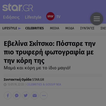
Ειδήσεις
Lifestyle
LIFESTYLE
CELEBRITIES
MEDIA
ΜΟΔΑ
ΣΥΝΤΑΓΕΣ
ΣΧΕ
Εβελίνα Σκίτσκο: Πόσταρε την
πιο τρυφερή φωτογραφία με
την κόρη της
Μαμά και κόρη με το ίδιο μαγιό!
Συντακτική Ομάδα
STAR.GR
13.05.19, 22:33
CELEBRITIES & GOSSIP ΝΕΑ