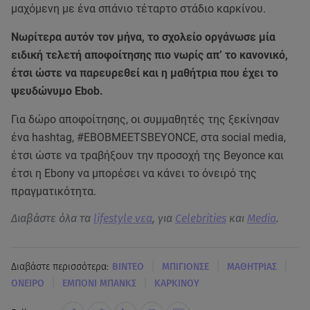
μαχόμενη με ένα σπάνιο τέταρτο στάδιο καρκίνου.
Νωρίτερα αυτόν τον μήνα, το σχολείο οργάνωσε μία
ειδική τελετή αποφοίτησης πιο νωρίς απ’ το κανονικό,
έτσι ώστε να παρευρεθεί και η μαθήτρια που έχει το
ψευδώνυμο Ebob.
Για δώρο αποφοίτησης, οι συμμαθητές της ξεκίνησαν
ένα hashtag, #ΕΒΟΒMEETSBEYONCE, στα social media,
έτσι ώστε να τραβήξουν την προσοχή της Beyonce και
έτσι η Ebony να μπορέσει να κάνει το όνειρό της
πραγματικότητα.
Διαβάστε όλα τα
lifestyle νεα
, για
Celebrities
και
Media
.
|
|
|
Διαβάστε περισσότερα:
ΒΙΝΤΕΟ
ΜΠΙΓΙΟΝΣΕ
ΜΑΘΗΤΡΙΑΣ
|
|
ΟΝΕΙΡΟ
ΕΜΠΟΝΙ ΜΠΑΝΚΣ
ΚΑΡΚΙΝΟΥ