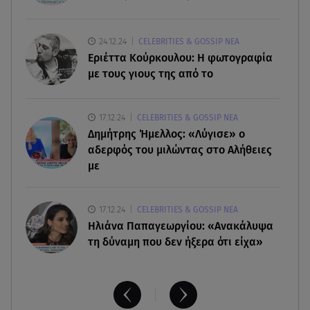
του στο τελευταίο «αντίο»
06.08.26 , 11:00
24.12.24
CELEBRITIES & GOSSIP ΝΕΑ
Κώστας Τουρνάς - Διονύσης Τσακνής «Το Ροκ το
Εριέττα Κούρκουλου: Η φωτογραφία
Ελληνικό», στο Θέατρο Άλσος
με τους γιους της από το
06.08.26 , 10:52
17.12.24
CELEBRITIES & GOSSIP ΝΕΑ
Marfin: Στην Ελλάδα η 46χρονη που κατηγορείται
Δημήτρης Ήμελλος: «Λύγισε» ο
για την τραγωδία του 2010
αδερφός του μιλώντας στο Αλήθειες
με
17.12.24
CELEBRITIES & GOSSIP ΝΕΑ
Ηλιάνα Παπαγεωργίου: «Ανακάλυψα
τη δύναμη που δεν ήξερα ότι είχα»