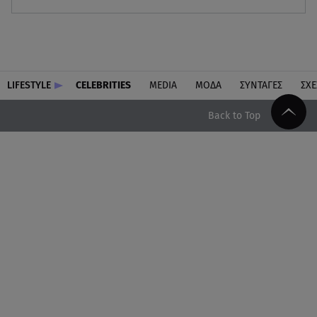
LIFESTYLE
CELEBRITIES
MEDIA
ΜΟΔΑ
ΣΥΝΤΑΓΕΣ
ΣΧΕ
Back to Top