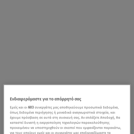
Ενδιαφερόμαστε για το απόρρητό σας
Εμείς και οι
603
συνεργάτες μας αποθηκεύουμε προσωπικά δεδομένα,
όπως δεδομένα περιήγησης ή μοναδικά αναγνωριστικά στοιχεία, και
έχουμε πρόσβαση σε αυτά στη συσκευή σας. Αν επιλέξετε Αποδοχή, θα
καταστεί δυνατή η ενεργοποίηση τεχνολογιών παρακολούθησης
προκειμένου να υποστηριχθούν οι σκοποί που εμφανίζονται παρακάτω,
για τους οποίους εμείς και οι συνεργάτες μας επεξεργαζόμαστε τα