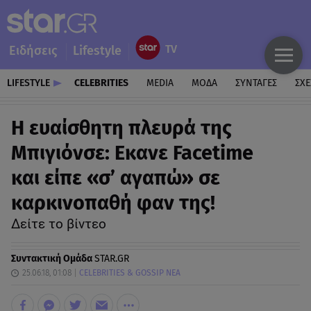
Ειδήσεις
Lifestyle
LIFESTYLE
CELEBRITIES
MEDIA
ΜΟΔΑ
ΣΥΝΤΑΓΕΣ
ΣΧΕ
Η ευαίσθητη πλευρά της
Μπιγιόνσε: Εκανε Facetime
και είπε «σ’ αγαπώ» σε
καρκινοπαθή φαν της!
Δείτε το βίντεο
Συντακτική Ομάδα
STAR.GR
25.06.18, 01:08
CELEBRITIES & GOSSIP ΝΕΑ