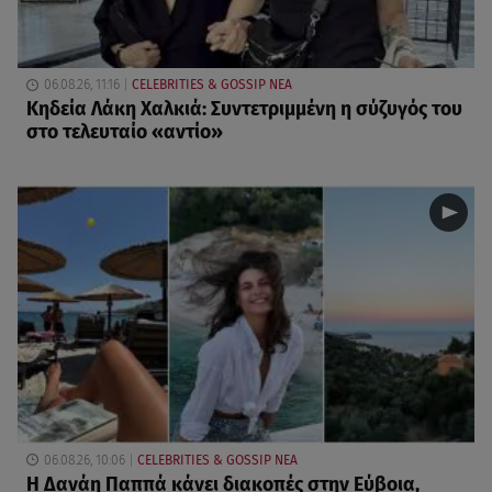
06.08.26, 11:16
CELEBRITIES & GOSSIP ΝΕΑ
Κηδεία Λάκη Χαλκιά: Συντετριμμένη η σύζυγός του
στο τελευταίο «αντίο»
06.08.26, 10:06
CELEBRITIES & GOSSIP ΝΕΑ
Η Δανάη Παππά κάνει διακοπές στην Εύβοια,