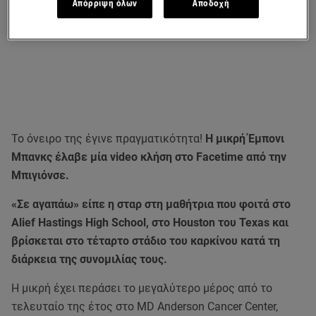
Απόρριψη όλων
Αποδοχή
Το όνειρο της έγινε πραγματικότητα!
Η μικρή Έμπονι
Μπανκς έλαβε μία video κλήση στο Facetime από την
Μπιγιόνσε.
«Σε αγαπάω» είπε η σταρ στη μαθήτρια που φοιτά στο
Alief Hastings High School, στο Houston του Texas και
βρίσκεται στο τέταρτο στάδιο του καρκίνου κατά τη
διάρκεια της συνομιλίας τους.
Η μικρή έχει περάσει το μεγαλύτερο μέρος από το
τελευταίο της έτος στο MD Anderson Cancer Center,