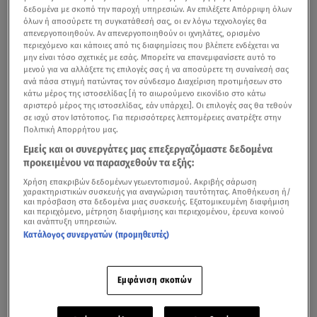
δεδομένα με σκοπό την παροχή υπηρεσιών. Αν επιλέξετε Απόρριψη όλων
όλων ή αποσύρετε τη συγκατάθεσή σας, οι εν λόγω τεχνολογίες θα
απενεργοποιηθούν. Αν απενεργοποιηθούν οι ιχνηλάτες, ορισμένο
περιεχόμενο και κάποιες από τις διαφημίσεις που βλέπετε ενδέχεται να
μην είναι τόσο σχετικές με εσάς. Μπορείτε να επανεμφανίσετε αυτό το
μενού για να αλλάξετε τις επιλογές σας ή να αποσύρετε τη συναίνεσή σας
ανά πάσα στιγμή πατώντας τον σύνδεσμο Διαχείριση προτιμήσεων στο
κάτω μέρος της ιστοσελίδας [ή το αιωρούμενο εικονίδιο στο κάτω
αριστερό μέρος της ιστοσελίδας, εάν υπάρχει]. Οι επιλογές σας θα τεθούν
σε ισχύ στον Ιστότοπος. Για περισσότερες λεπτομέρειες ανατρέξτε στην
Πολιτική Απορρήτου μας.
Εμείς και οι συνεργάτες μας επεξεργαζόμαστε δεδομένα
προκειμένου να παρασχεθούν τα εξής:
Χρήση επακριβών δεδομένων γεωεντοπισμού. Ακριβής σάρωση
χαρακτηριστικών συσκευής για αναγνώριση ταυτότητας. Αποθήκευση ή/
και πρόσβαση στα δεδομένα μιας συσκευής. Εξατομικευμένη διαφήμιση
και περιεχόμενο, μέτρηση διαφήμισης και περιεχομένου, έρευνα κοινού
και ανάπτυξη υπηρεσιών.
Κατάλογος συνεργατών (προμηθευτές)
Εμφάνιση σκοπών