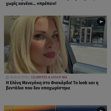
χωρίς κανένα... «πρέπει»!
06.08.26, 09:56
CELEBRITIES & GOSSIP ΝΕΑ
Η Ελένη Μενεγάκη στο Φισκάρδο! Το look και η
βεντάλια που δεν αποχωρίστηκε