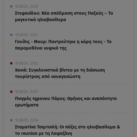
10.08.26 , 23:39
Στεφανίδου: Νέα απόδραση στους Παξούς – Το
μαγευτικό ηλιοβασίλεμα
10.08.26 , 23:14
Γουίλις - Μουρ: Παντρεύτηκε η κόρη τους - Το
παραμυθένιο νυφικό της
10.08.26 , 23:02
Χανιά: Συγκλονιστικό βίντεο με τη διάσωση
τουρίστριας από ναυαγοσώστη
10.08.26 , 22:07
Πνιγμός 4χρονου Πάρος: Θρήνος και αναπάντητα
ερωτήματα
10.08.26 , 22:04
Σταματίνα Τσιμτσιλή: Οι πόζες στο ηλιοβασίλεμα &
το reunion με τη Λαφαζάνη