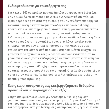
Ενδιαφερόμαστε για το απόρρητό σας
Εμείς και οι
603
συνεργάτες μας αποθηκεύουμε προσωπικά δεδομένα,
όπως δεδομένα περιήγησης ή μοναδικά αναγνωριστικά στοιχεία, και
έχουμε πρόσβαση σε αυτά στη συσκευή σας. Αν επιλέξετε Αποδοχή, θα
καταστεί δυνατή η ενεργοποίηση τεχνολογιών παρακολούθησης
προκειμένου να υποστηριχθούν οι σκοποί που εμφανίζονται παρακάτω,
για τους οποίους εμείς και οι συνεργάτες μας επεξεργαζόμαστε τα
δεδομένα με σκοπό την παροχή υπηρεσιών. Αν επιλέξετε Απόρριψη όλων
όλων ή αποσύρετε τη συγκατάθεσή σας, οι εν λόγω τεχνολογίες θα
απενεργοποιηθούν. Αν απενεργοποιηθούν οι ιχνηλάτες, ορισμένο
περιεχόμενο και κάποιες από τις διαφημίσεις που βλέπετε ενδέχεται να
μην είναι τόσο σχετικές με εσάς. Μπορείτε να επανεμφανίσετε αυτό το
μενού για να αλλάξετε τις επιλογές σας ή να αποσύρετε τη συναίνεσή σας
ανά πάσα στιγμή πατώντας τον σύνδεσμο Διαχείριση προτιμήσεων στο
κάτω μέρος της ιστοσελίδας [ή το αιωρούμενο εικονίδιο στο κάτω
αριστερό μέρος της ιστοσελίδας, εάν υπάρχει]. Οι επιλογές σας θα τεθούν
σε ισχύ στον Ιστότοπος. Για περισσότερες λεπτομέρειες ανατρέξτε στην
Πολιτική Απορρήτου μας.
24.03.17, 13:03
Εμείς και οι συνεργάτες μας επεξεργαζόμαστε δεδομένα
Η ευαίσθητη πλευρά της Μπιγιόνσε: Εκανε
προκειμένου να παρασχεθούν τα εξής:
Facetime και είπε «σ’ αγαπώ» σε
Χρήση επακριβών δεδομένων γεωεντοπισμού. Ακριβής σάρωση
χαρακτηριστικών συσκευής για αναγνώριση ταυτότητας. Αποθήκευση ή/
καρκινοπαθή φαν της!
και πρόσβαση στα δεδομένα μιας συσκευής. Εξατομικευμένη διαφήμιση
και περιεχόμενο, μέτρηση διαφήμισης και περιεχομένου, έρευνα κοινού