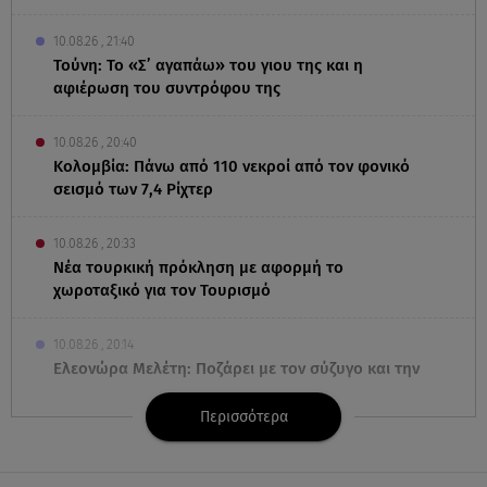
10.08.26 , 21:40
Τούνη: Το «Σ’ αγαπάω» του γιου της και η
αφιέρωση του συντρόφου της
10.08.26 , 20:40
Κολομβία: Πάνω από 110 νεκροί από τον φονικό
σεισμό των 7,4 Ρίχτερ
10.08.26 , 20:33
Νέα τουρκική πρόκληση με αφορμή το
χωροταξικό για τον Τουρισμό
10.08.26 , 20:14
Ελεονώρα Μελέτη: Ποζάρει με τον σύζυγο και την
8χρονη κόρη της
Περισσότερα
10.08.26 , 19:39
Οικονομόπουλος: Κρητική πινελιά στο look – Ποιος