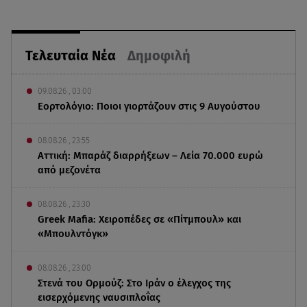
Τελευταία Νέα
Δημοφιλή
09.08.26 , 03:00
Εορτολόγιο: Ποιοι γιορτάζουν στις 9 Αυγούστου
08.08.26 , 23:55
Αττική: Μπαράζ διαρρήξεων – Λεία 70.000 ευρώ
από μεζονέτα
08.08.26 , 23:30
Greek Mafia: Χειροπέδες σε «Πίτμπουλ» και
«Μπουλντόγκ»
08.08.26 , 23:00
Στενά του Ορμούζ: Στο Ιράν ο έλεγχος της
εισερχόμενης ναυσιπλοΐας