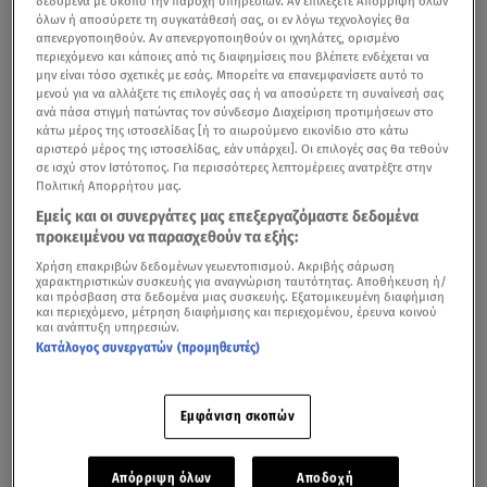
δεδομένα με σκοπό την παροχή υπηρεσιών. Αν επιλέξετε Απόρριψη όλων
όλων ή αποσύρετε τη συγκατάθεσή σας, οι εν λόγω τεχνολογίες θα
απενεργοποιηθούν. Αν απενεργοποιηθούν οι ιχνηλάτες, ορισμένο
περιεχόμενο και κάποιες από τις διαφημίσεις που βλέπετε ενδέχεται να
μην είναι τόσο σχετικές με εσάς. Μπορείτε να επανεμφανίσετε αυτό το
μενού για να αλλάξετε τις επιλογές σας ή να αποσύρετε τη συναίνεσή σας
ανά πάσα στιγμή πατώντας τον σύνδεσμο Διαχείριση προτιμήσεων στο
κάτω μέρος της ιστοσελίδας [ή το αιωρούμενο εικονίδιο στο κάτω
αριστερό μέρος της ιστοσελίδας, εάν υπάρχει]. Οι επιλογές σας θα τεθούν
σε ισχύ στον Ιστότοπος. Για περισσότερες λεπτομέρειες ανατρέξτε στην
Πολιτική Απορρήτου μας.
Εμείς και οι συνεργάτες μας επεξεργαζόμαστε δεδομένα
προκειμένου να παρασχεθούν τα εξής:
Χρήση επακριβών δεδομένων γεωεντοπισμού. Ακριβής σάρωση
χαρακτηριστικών συσκευής για αναγνώριση ταυτότητας. Αποθήκευση ή/
και πρόσβαση στα δεδομένα μιας συσκευής. Εξατομικευμένη διαφήμιση
και περιεχόμενο, μέτρηση διαφήμισης και περιεχομένου, έρευνα κοινού
και ανάπτυξη υπηρεσιών.
Κατάλογος συνεργατών (προμηθευτές)
Εμφάνιση σκοπών
Απόρριψη όλων
Αποδοχή