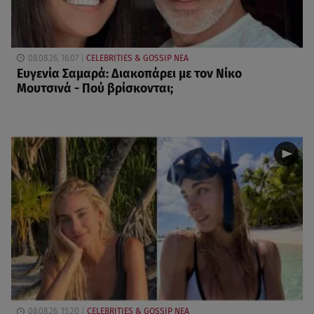
08.08.26, 16:07
CELEBRITIES & GOSSIP ΝΕΑ
Ευγενία Σαμαρά: Διακοπάρει με τον Νίκο
Μουτσινά - Πού βρίσκονται;
08.08.26, 15:20
CELEBRITIES & GOSSIP ΝΕΑ