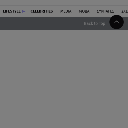
LIFESTYLE
CELEBRITIES
MEDIA
ΜΟΔΑ
ΣΥΝΤΑΓΕΣ
ΣΧΕ
Back to Top