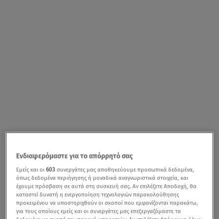
Ενδιαφερόμαστε για το απόρρητό σας
Εμείς και οι
603
συνεργάτες μας αποθηκεύουμε προσωπικά δεδομένα,
όπως δεδομένα περιήγησης ή μοναδικά αναγνωριστικά στοιχεία, και
έχουμε πρόσβαση σε αυτά στη συσκευή σας. Αν επιλέξετε Αποδοχή, θα
καταστεί δυνατή η ενεργοποίηση τεχνολογιών παρακολούθησης
προκειμένου να υποστηριχθούν οι σκοποί που εμφανίζονται παρακάτω,
για τους οποίους εμείς και οι συνεργάτες μας επεξεργαζόμαστε τα