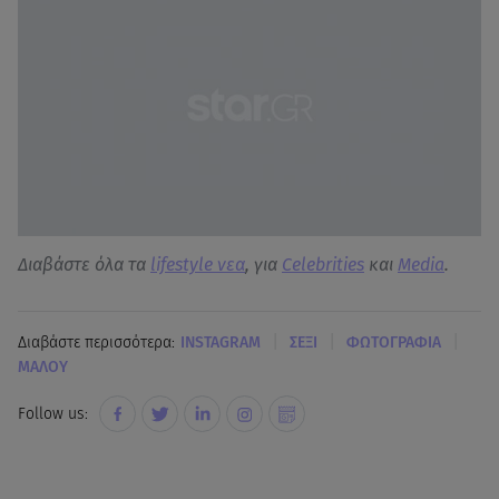
Διαβάστε όλα τα
lifestyle νεα
, για
Celebrities
και
Media
.
|
|
|
Διαβάστε περισσότερα:
INSTAGRAM
ΣΕΞΙ
ΦΩΤΟΓΡΑΦΙΑ
ΜΑΛΟΥ
Follow us: