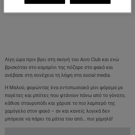
Λίγη ώρα πριν βγει στη σκηνή του Acro Club και ενώ
βρισκόταν στο καμαρίνι της πόζαρε στο φακό και
ανέβασε στη συνέχεια τη λήψη στα social media.
Η Μαλού, φορώντας ένα εντυπωσιακό μίνι φόρεμα με
παγέτες και μπότες που φτάνουν πάνω από το γόνατο,
κάθισε σταυροπόδι και χάρισε το πιο λαμπερό της
χαμόγελο στον φακό – αν και κανείς λογικά δεν
μπόρεσε να πάρει τα μάτια του από… πιο χαμηλά!