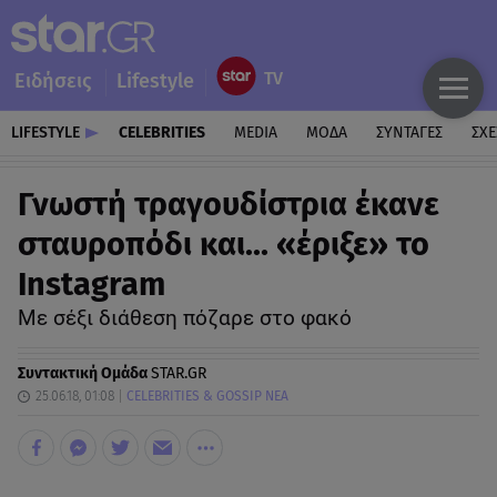
Ειδήσεις
Lifestyle
LIFESTYLE
CELEBRITIES
MEDIA
ΜΟΔΑ
ΣΥΝΤΑΓΕΣ
ΣΧΕ
Γνωστή τραγουδίστρια έκανε
σταυροπόδι και… «έριξε» το
Instagram
Με σέξι διάθεση πόζαρε στο φακό
Συντακτική Ομάδα
STAR.GR
25.06.18, 01:08
CELEBRITIES & GOSSIP ΝΕΑ