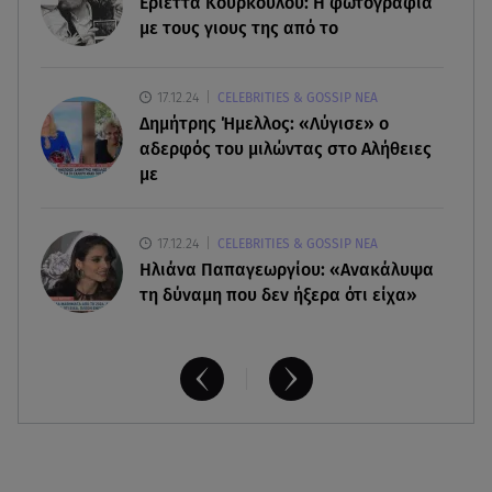
Εριέττα Κούρκουλου: Η φωτογραφία
για τα 33α γενέθλιά της
με τους γιους της από το
08.08.26 , 17:44
17.12.24
CELEBRITIES & GOSSIP ΝΕΑ
Νεκρή μεγαλόσωμη αρκούδα στην Καστοριά,
Δημήτρης Ήμελλος: «Λύγισε» ο
πιθανόν από πυροβολισμό
αδερφός του μιλώντας στο Αλήθειες
με
17.12.24
CELEBRITIES & GOSSIP ΝΕΑ
Ηλιάνα Παπαγεωργίου: «Ανακάλυψα
τη δύναμη που δεν ήξερα ότι είχα»