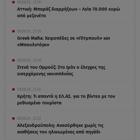
08.08.26 , 23:55
Αττική: Μπαράζ διαρρήξεων – Λεία 70.000 ευρώ
από μεζονέτα
08.08.26 , 23:30
Greek Mafia: Χειροπέδες σε «Πίτμπουλ» και
«Μπουλντόγκ»
08.08.26 , 23:00
Στενά του Ορμούζ: Στο Ιράν ο έλεγχος της
εισερχόμενης ναυσιπλοΐας
08.08.26 , 22:45
Κρήτη: Τι απαντά η ΕΛ.ΑΣ. για το βίντεο με τον
μεθυσμένο τουρίστα
08.08.26 , 22:33
Αλεξανδρούπολη: Ανασύρθηκε χωρίς τις
αισθήσεις του ηλικιωμένος από πηγάδι