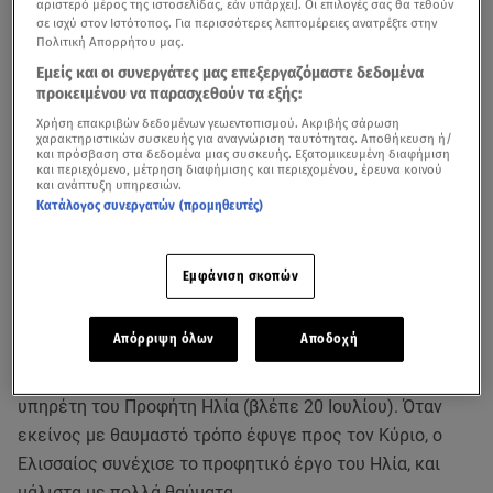
αριστερό μέρος της ιστοσελίδας, εάν υπάρχει]. Οι επιλογές σας θα τεθούν
σε ισχύ στον Ιστότοπος. Για περισσότερες λεπτομέρειες ανατρέξτε στην
Πολιτική Απορρήτου μας.
Εμείς και οι συνεργάτες μας επεξεργαζόμαστε δεδομένα
προκειμένου να παρασχεθούν τα εξής:
Χρήση επακριβών δεδομένων γεωεντοπισμού. Ακριβής σάρωση
χαρακτηριστικών συσκευής για αναγνώριση ταυτότητας. Αποθήκευση ή/
και πρόσβαση στα δεδομένα μιας συσκευής. Εξατομικευμένη διαφήμιση
και περιεχόμενο, μέτρηση διαφήμισης και περιεχομένου, έρευνα κοινού
και ανάπτυξη υπηρεσιών.
Κατάλογος συνεργατών (προμηθευτές)
Σύμφωνα με το
Εορτολόγιο
, σήμερα, Σάββατο 14 Ιουνίου,
η εκκλησία τιμά τη μνήμη των Προφήτη Ελισσαίου και
Οσίου Νήφωνος εν Άθω.
Εμφάνιση σκοπών
Ο προφήτης Ελισσαίος ήταν γιος του μεγαλοκτηματία
Απόρριψη όλων
Αποδοχή
Σαφάτ, από το χωριό Αελμούθ ή Αβελμεολά. Τον
Ελισσαίο συναντάμε μέσα στην Παλαιά Διαθήκη σαν
υπηρέτη του Προφήτη Ηλία (βλέπε 20 Ιουλίου). Όταν
εκείνος με θαυμαστό τρόπο έφυγε προς τον Κύριο, ο
Ελισσαίος συνέχισε το προφητικό έργο του Ηλία, και
μάλιστα με πολλά θαύματα.