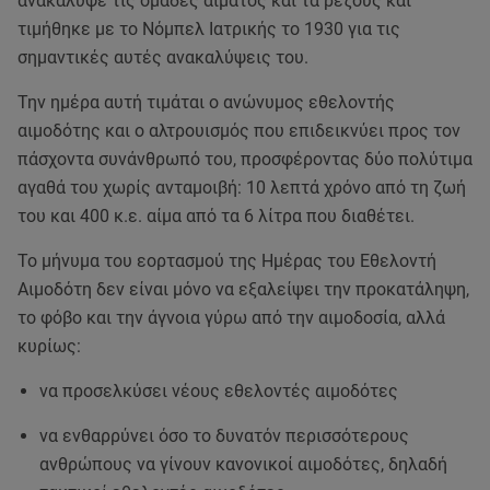
ανακάλυψε τις ομάδες αίματος και τα ρέζους και
τιμήθηκε με το Νόμπελ Ιατρικής το 1930 για τις
σημαντικές αυτές ανακαλύψεις του.
Την ημέρα αυτή τιμάται ο ανώνυμος εθελοντής
αιμοδότης και ο αλτρουισμός που επιδεικνύει προς τον
πάσχοντα συνάνθρωπό του, προσφέροντας δύο πολύτιμα
αγαθά του χωρίς ανταμοιβή: 10 λεπτά χρόνο από τη ζωή
του και 400 κ.ε. αίμα από τα 6 λίτρα που διαθέτει.
Το μήνυμα του εορτασμού της Ημέρας του Εθελοντή
Αιμοδότη δεν είναι μόνο να εξαλείψει την προκατάληψη,
το φόβο και την άγνοια γύρω από την αιμοδοσία, αλλά
κυρίως:
να προσελκύσει νέους εθελοντές αιμοδότες
να ενθαρρύνει όσο το δυνατόν περισσότερους
ανθρώπους να γίνουν κανονικοί αιμοδότες, δηλαδή