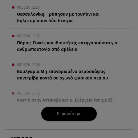
08.08.26 , 22:15
Θεσσαλονίκη: Τρύπησαν με τρυπάνι και
δηλητηρίασαν δύο δέντρα
08.08.26 , 21:50
Πάρος: Γονείς και ιδιοκτήτης κατηγορούνται για
ανθρωποκτονία από αμέλεια
08.08.26 , 21:38
Βουλγαρία:Μη επανδρωμένο αεροσκάφος
συνετρίβη κοντά σε αγωγό φυσικού αερίου
08.08.26 , 21:32
Φωτιά στην Αττικοβοιωτία: Ενέργεια ίση με έξι
ατομικές βόμβες
Περισσότερα
08.08.26 , 21:20
«Ισλαμικό ΝΑΤΟ»: Πώς επηρεάζεται η Ελλάδα
από τη νέα συμμαχία