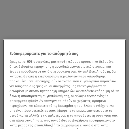
Ενδιαφερόμαστε για το απόρρητό σας
Εμείς και οι
603
συνεργάτες μας αποθηκεύουμε προσωπικά δεδομένα,
όπως δεδομένα περιήγησης ή μοναδικά αναγνωριστικά στοιχεία, και
έχουμε πρόσβαση σε αυτά στη συσκευή σας. Αν επιλέξετε Αποδοχή, θα
καταστεί δυνατή η ενεργοποίηση τεχνολογιών παρακολούθησης
προκειμένου να υποστηριχθούν οι σκοποί που εμφανίζονται παρακάτω,
για τους οποίους εμείς και οι συνεργάτες μας επεξεργαζόμαστε τα
δεδομένα με σκοπό την παροχή υπηρεσιών. Αν επιλέξετε Απόρριψη όλων
όλων ή αποσύρετε τη συγκατάθεσή σας, οι εν λόγω τεχνολογίες θα
απενεργοποιηθούν. Αν απενεργοποιηθούν οι ιχνηλάτες, ορισμένο
περιεχόμενο και κάποιες από τις διαφημίσεις που βλέπετε ενδέχεται να
μην είναι τόσο σχετικές με εσάς. Μπορείτε να επανεμφανίσετε αυτό το
μενού για να αλλάξετε τις επιλογές σας ή να αποσύρετε τη συναίνεσή σας
ανά πάσα στιγμή πατώντας τον σύνδεσμο Διαχείριση προτιμήσεων στο
κάτω μέρος της ιστοσελίδας [ή το αιωρούμενο εικονίδιο στο κάτω