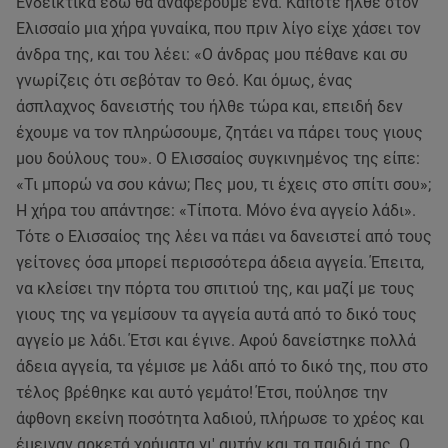
Ενδεικτικά εδώ θα αναφέρουμε ένα. Κάποτε ήλθε στον
Ελισσαίο μια χήρα γυναίκα, που πριν λίγο είχε χάσει τον
άνδρα της, και του λέει: «Ο άνδρας μου πέθανε και συ
γνωρίζεις ότι σεβόταν το Θεό. Και όμως, ένας
άσπλαχνος δανειστής του ήλθε τώρα και, επειδή δεν
έχουμε να τον πληρώσουμε, ζητάει να πάρει τους γιους
μου δούλους του». Ο Ελισσαίος συγκινημένος της είπε:
«Τι μπορώ να σου κάνω; Πες μου, τι έχεις στο σπίτι σου»;
Η χήρα του απάντησε: «Τίποτα. Μόνο ένα αγγείο λάδι».
Τότε ο Ελισσαίος της λέει να πάει να δανειστεί από τους
γείτονες όσα μπορεί περισσότερα άδεια αγγεία. Έπειτα,
να κλείσει την πόρτα του σπιτιού της, και μαζί με τους
γιους της να γεμίσουν τα αγγεία αυτά από το δικό τους
αγγείο με λάδι. Έτσι και έγινε. Αφού δανείστηκε πολλά
άδεια αγγεία, τα γέμισε με λάδι από το δικό της, που στο
τέλος βρέθηκε και αυτό γεμάτο! Έτσι, πούλησε την
άφθονη εκείνη ποσότητα λαδιού, πλήρωσε το χρέος και
έμειναν αρκετά χρήματα γι' αυτήν και τα παιδιά της. Ο