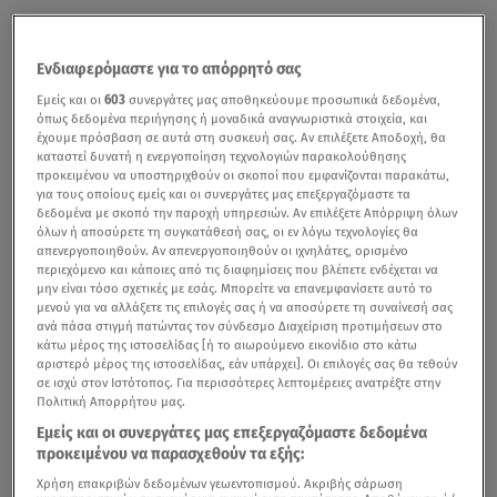
Ενδιαφερόμαστε για το απόρρητό σας
Εμείς και οι
603
συνεργάτες μας αποθηκεύουμε προσωπικά δεδομένα,
όπως δεδομένα περιήγησης ή μοναδικά αναγνωριστικά στοιχεία, και
έχουμε πρόσβαση σε αυτά στη συσκευή σας. Αν επιλέξετε Αποδοχή, θα
καταστεί δυνατή η ενεργοποίηση τεχνολογιών παρακολούθησης
προκειμένου να υποστηριχθούν οι σκοποί που εμφανίζονται παρακάτω,
για τους οποίους εμείς και οι συνεργάτες μας επεξεργαζόμαστε τα
δεδομένα με σκοπό την παροχή υπηρεσιών. Αν επιλέξετε Απόρριψη όλων
όλων ή αποσύρετε τη συγκατάθεσή σας, οι εν λόγω τεχνολογίες θα
απενεργοποιηθούν. Αν απενεργοποιηθούν οι ιχνηλάτες, ορισμένο
περιεχόμενο και κάποιες από τις διαφημίσεις που βλέπετε ενδέχεται να
μην είναι τόσο σχετικές με εσάς. Μπορείτε να επανεμφανίσετε αυτό το
μενού για να αλλάξετε τις επιλογές σας ή να αποσύρετε τη συναίνεσή σας
ανά πάσα στιγμή πατώντας τον σύνδεσμο Διαχείριση προτιμήσεων στο
κάτω μέρος της ιστοσελίδας [ή το αιωρούμενο εικονίδιο στο κάτω
αριστερό μέρος της ιστοσελίδας, εάν υπάρχει]. Οι επιλογές σας θα τεθούν
σε ισχύ στον Ιστότοπος. Για περισσότερες λεπτομέρειες ανατρέξτε στην
Πολιτική Απορρήτου μας.
Εμείς και οι συνεργάτες μας επεξεργαζόμαστε δεδομένα
προκειμένου να παρασχεθούν τα εξής:
Χρήση επακριβών δεδομένων γεωεντοπισμού. Ακριβής σάρωση