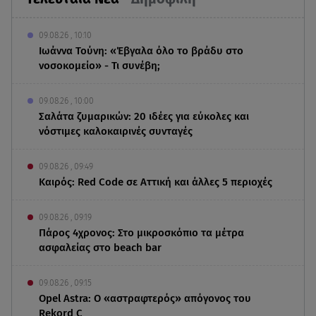
09.08.26 , 10:10
Ιωάννα Τούνη: «Έβγαλα όλο το βράδυ στο
νοσοκομείο» - Τι συνέβη;
09.08.26 , 10:00
Σαλάτα ζυμαρικών: 20 ιδέες για εύκολες και
νόστιμες καλοκαιρινές συνταγές
09.08.26 , 09:49
Καιρός: Red Code σε Αττική και άλλες 5 περιοχές
09.08.26 , 09:19
Πάρος 4χρονος: Στο μικροσκόπιο τα μέτρα
ασφαλείας στο beach bar
09.08.26 , 09:15
Opel Astra: Ο «αστραφτερός» απόγονος του
Rekord C