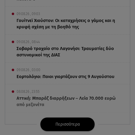
09.08.26 , 09:03
Γουίτνεϊ Χιούστον: Οι καταχρήσεις ο γάμος και η
κρυφή σχέση με τη βοηθό της
09.08.26 , 08:44
Σοβαρό τροχαίο στο Λαγονήσι: Τραυματίες δύο
αστυνομικοί της ΔΙΑΣ
09.08.26 , 03:00
Εορτολόγιο: Ποιοι γιορτάζουν στις 9 Αυγούστου
08.08.26 , 23:55
Αττική: Μπαράζ διαρρήξεων – Λεία 70.000 ευρώ
από μεζονέτα
08.08.26 , 23:30
Περισσότερα
Greek Mafia: Χειροπέδες σε «Πίτμπουλ» και
«Μπουλντόγκ»