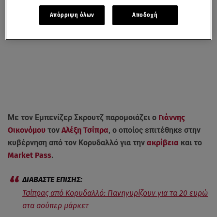
Απόρριψη όλων
Αποδοχή
Με τον Εμπενίζερ Σκρουτζ παρομοιάζει ο
Γιάννης
Οικονόμου
τον
Αλέξη Τσίπρα
, ο οποίος επιτέθηκε στην
κυβέρνηση από τον Κορυδαλλό για την
ακρίβεια
και το
Market Pass
.
Τσίπρας από Κορυδαλλό: Πανηγυρίζουν για τα 20 ευρώ
στα σούπερ μάρκετ