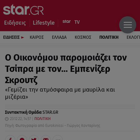
Ειδήσεις
Lifestyle
ΕΙΔΗΣΕΙΣ
ΚΑΙΡΟΣ
ΕΛΛΑΔΑ
ΚΟΣΜΟΣ
ΠΟΛΙΤΙΚΗ
ΕΚΛΟΓ
Ο Οικονόμου παρομοιάζει τον
Τσίπρα με τον… Εμπενίζερ
Σκρουτζ
«Γεμίζει την ατμόσφαιρα με μαυρίλα και
μιζέρια»
Συντακτική Ομάδα
STAR.GR
23.12.22, 14:57
ΠΟΛΙΤΙΚΗ
Πηγή: Φωτογραφία από Eurokinissi - Γιώργος Κονταρίνης