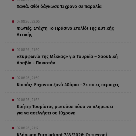
Χανιά: Φίδι δάγκωσε 13χρονο σε παραλία
07.08.26 , 22:05
Φωτιές: Στάχτη Το Πράσινο Στολίδι Της Δυτικής
Αττικής
07.08.26 , 21:50
«Συμφωνία της Μέκκας» για Τουρκία – Σαουδική
Αραβία - Πακιστάν
07.08.26 , 21:50
Καιρός: Έρχονται ξανά 40άρια - Σε ποιες περιοχές
07.08.26 , 21:32
Κρήτη: Τουρίστας ρωτούσε πόσο να πληρώσει
για να ασελγήσει σε 10χρονη
07.08.26 , 21:17
Κλήρωση Eurojackpot 7/8/2026: Οι τυχεροί