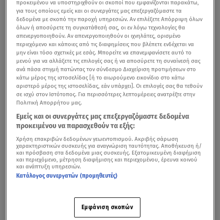
προκειμένου να υποστηριχθούν οι σκοποί που εμφανίζονται παρακάτω,
για τους οποίους εμείς και οι συνεργάτες μας επεξεργαζόμαστε τα
δεδομένα με σκοπό την παροχή υπηρεσιών. Αν επιλέξετε Απόρριψη όλων
όλων ή αποσύρετε τη συγκατάθεσή σας, οι εν λόγω τεχνολογίες θα
απενεργοποιηθούν. Αν απενεργοποιηθούν οι ιχνηλάτες, ορισμένο
περιεχόμενο και κάποιες από τις διαφημίσεις που βλέπετε ενδέχεται να
μην είναι τόσο σχετικές με εσάς. Μπορείτε να επανεμφανίσετε αυτό το
μενού για να αλλάξετε τις επιλογές σας ή να αποσύρετε τη συναίνεσή σας
ανά πάσα στιγμή πατώντας τον σύνδεσμο Διαχείριση προτιμήσεων στο
κάτω μέρος της ιστοσελίδας [ή το αιωρούμενο εικονίδιο στο κάτω
αριστερό μέρος της ιστοσελίδας, εάν υπάρχει]. Οι επιλογές σας θα τεθούν
σε ισχύ στον Ιστότοπος. Για περισσότερες λεπτομέρειες ανατρέξτε στην
Πολιτική Απορρήτου μας.
Εμείς και οι συνεργάτες μας επεξεργαζόμαστε δεδομένα
προκειμένου να παρασχεθούν τα εξής:
Χρήση επακριβών δεδομένων γεωεντοπισμού. Ακριβής σάρωση
χαρακτηριστικών συσκευής για αναγνώριση ταυτότητας. Αποθήκευση ή/
και πρόσβαση στα δεδομένα μιας συσκευής. Εξατομικευμένη διαφήμιση
και περιεχόμενο, μέτρηση διαφήμισης και περιεχομένου, έρευνα κοινού
και ανάπτυξη υπηρεσιών.
Κατάλογος συνεργατών (προμηθευτές)
Εμφάνιση σκοπών