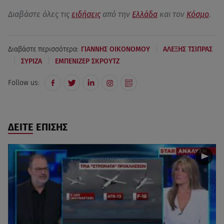
Διαβάστε όλες τις
ειδήσεις
από την
Ελλάδα
και τον
Κόσμο
.
|
Διαβάστε περισσότερα:
ΓΙΑΝΝΗΣ ΟΙΚΟΝΟΜΟΥ
ΑΛΕΞΗΣ ΤΣΙΠΡΑΣ
|
|
ΣΥΡΙΖΑ
ΕΜΠΕΝΙΖΕΡ ΣΚΡΟΥΤΖ
Follow us:
ΔΕΙΤΕ ΕΠΙΣΗΣ