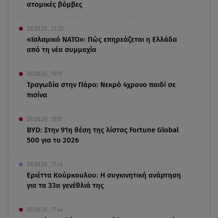
ατομικές βόμβες
08.08.26 , 21:20
«Ισλαμικό ΝΑΤΟ»: Πώς επηρεάζεται η Ελλάδα
από τη νέα συμμαχία
08.08.26 , 19:19
Τραγωδία στην Πάρο: Νεκρό 4χρονο παιδί σε
πισίνα
08.08.26 , 18:51
BYD: Στην 91η θέση της λίστας Fortune Global
500 για το 2026
08.08.26 , 17:45
Εριέττα Κούρκουλου: Η συγκινητική ανάρτηση
για τα 33α γενέθλιά της
08.08.26 , 17:44