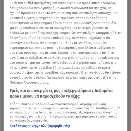
Εμείς και οι
603
συνεργάτες μας αποθηκεύουμε προσωπικά δεδομένα,
όπως δεδομένα περιήγησης ή μοναδικά αναγνωριστικά στοιχεία, και
έχουμε πρόσβαση σε αυτά στη συσκευή σας. Αν επιλέξετε Αποδοχή, θα
καταστεί δυνατή η ενεργοποίηση τεχνολογιών παρακολούθησης
προκειμένου να υποστηριχθούν οι σκοποί που εμφανίζονται παρακάτω,
για τους οποίους εμείς και οι συνεργάτες μας επεξεργαζόμαστε τα
δεδομένα με σκοπό την παροχή υπηρεσιών. Αν επιλέξετε Απόρριψη όλων
όλων ή αποσύρετε τη συγκατάθεσή σας, οι εν λόγω τεχνολογίες θα
απενεργοποιηθούν. Αν απενεργοποιηθούν οι ιχνηλάτες, ορισμένο
περιεχόμενο και κάποιες από τις διαφημίσεις που βλέπετε ενδέχεται να
μην είναι τόσο σχετικές με εσάς. Μπορείτε να επανεμφανίσετε αυτό το
μενού για να αλλάξετε τις επιλογές σας ή να αποσύρετε τη συναίνεσή σας
ανά πάσα στιγμή πατώντας τον σύνδεσμο Διαχείριση προτιμήσεων στο
κάτω μέρος της ιστοσελίδας [ή το αιωρούμενο εικονίδιο στο κάτω
αριστερό μέρος της ιστοσελίδας, εάν υπάρχει]. Οι επιλογές σας θα τεθούν
σε ισχύ στον Ιστότοπος. Για περισσότερες λεπτομέρειες ανατρέξτε στην
Πολιτική Απορρήτου μας.
Εμείς και οι συνεργάτες μας επεξεργαζόμαστε δεδομένα
προκειμένου να παρασχεθούν τα εξής:
Χρήση επακριβών δεδομένων γεωεντοπισμού. Ακριβής σάρωση
χαρακτηριστικών συσκευής για αναγνώριση ταυτότητας. Αποθήκευση ή/
και πρόσβαση στα δεδομένα μιας συσκευής. Εξατομικευμένη διαφήμιση
και περιεχόμενο, μέτρηση διαφήμισης και περιεχομένου, έρευνα κοινού
και ανάπτυξη υπηρεσιών.
Κατάλογος συνεργατών (προμηθευτές)