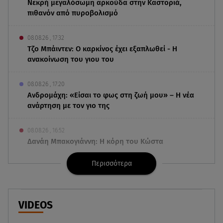
Νεκρή μεγαλόσωμη αρκούδα στην Καστοριά,
πιθανόν από πυροβολισμό
08.08.26 , 17:32
Τζο Μπάιντεν: Ο καρκίνος έχει εξαπλωθεί - Η
ανακοίνωση του γιου του
08.08.26 , 17:20
Ανδρομάχη: «Είσαι το φως στη ζωή μου» – Η νέα
ανάρτηση με τον γιο της
08.08.26 , 16:52
Δανάη Μπακογιάννη: Η κόρη του Κώστα
Μπακογιάννη έκανε πανελλήνιο ρεκόρ
Περισσότερα
08.08.26 , 16:45
Πένθος για τον Λιονέλ Μέσι - Πέθανε ο πατέρας
του Χόρχε στα 68 του χρόνια
VIDEOS
08.08.26 , 16:07