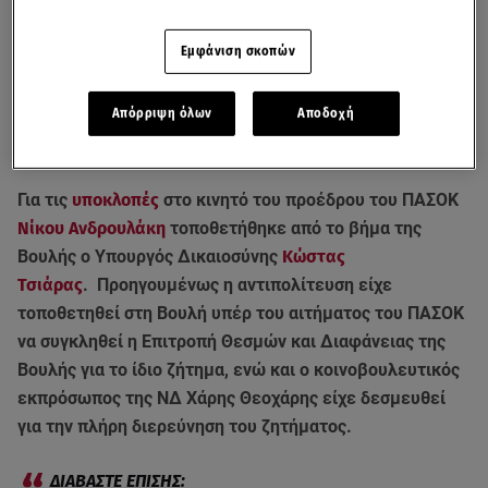
Εμφάνιση σκοπών
Απόρριψη όλων
Αποδοχή
Για τις
υποκλοπές
στο κινητό του προέδρου του ΠΑΣΟΚ
Νίκου Ανδρουλάκη
τοποθετήθηκε από το βήμα της
Βουλής ο Υπουργός Δικαιοσύνης
Κώστας
Τσιάρας
. Προηγουμένως η αντιπολίτευση είχε
τοποθετηθεί στη Βουλή υπέρ του αιτήματος του ΠΑΣΟΚ
να συγκληθεί η Επιτροπή Θεσμών και Διαφάνειας της
Βουλής για το ίδιο ζήτημα, ενώ και ο κοινοβουλευτικός
εκπρόσωπος της ΝΔ Χάρης Θεοχάρης είχε δεσμευθεί
για την πλήρη διερεύνηση του ζητήματος.