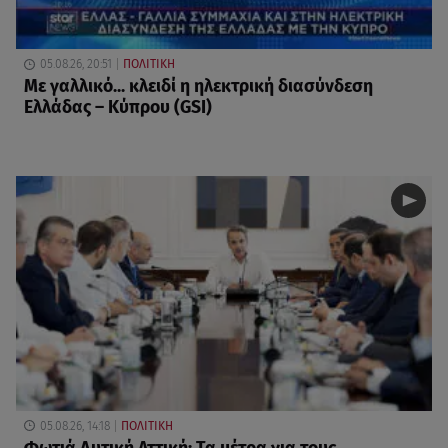
05.08.26, 20:51
ΠΟΛΙΤΙΚΗ
Με γαλλικό... κλειδί η ηλεκτρική διασύνδεση
Ελλάδας – Κύπρου (GSI)
05.08.26, 14:18
ΠΟΛΙΤΙΚΗ