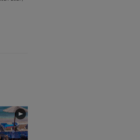
07.08.26 , 20:18
Μυστράς: Κρίσιμος για το
κατηγορητήριο ο χρόνος
θανάτου του 90χρονου
07.08.26 , 20:13
Κυψέλη: Tι βρέθηκε στο
διαμέρισμα της 38χρονης Λίζα
07.08.26 , 19:15
Συντάξεις Σεπτεμβρίου: Πότε θα
μπουν τα χρήματα στους
λογαριασμούς
07.08.26 , 18:45
Φωτιά στο Στεφάνι Κορίνθου:
Μήνυμα από το 112 -
Σηκώθηκαν εναέρια μέσα