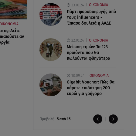
23.10.24
ΟΙΚΟΝΟΜΙΑ
Πάρτι φοροδιαφυγής από
τους influencers -
Έπιασε δουλειά η ΑΑΔΕ
ΟΙΚΟΝΟΜΙΑ
τος: Δείτε
ικαιούστε αν
22.10.24
ΟΙΚΟΝΟΜΙΑ
αργία
Μείωση τιμών: Τα 123
προϊόντα που θα
πωλούνται φθηνότερα
18.09.24
ΟΙΚΟΝΟΜΙΑ
Gigabit Voucher: Πώς θα
πάρετε επιδότηση 200
ευρώ για γρήγορο
Προβολή
5 από 15