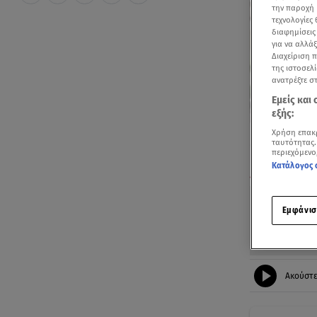
την παροχή 
τεχνολογίες
διαφημίσεις
για να αλλά
Διαχείριση 
της ιστοσελί
ανατρέξτε σ
Εμείς και
εξής:
Χρήση επακ
ταυτότητας.
περιεχόμενο
Κατάλογος 
«Ανακαινίζω» 2
Εμφάνισ
Ακούστ