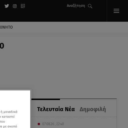
Αναζήτηση
ΚΙΝΗΤΟ
00
Τελευταία Νέα
Δημοφιλή
 ή μοναδικά
α καταστεί
 που
07.08.26 , 22:40
να με σκοπό