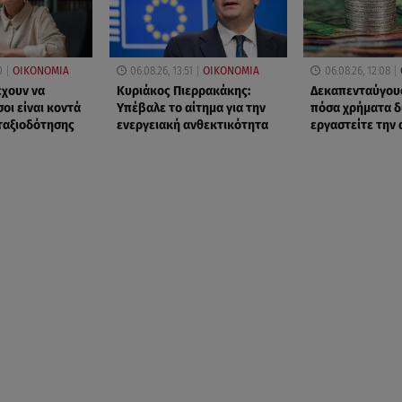
0
ΟΙΚΟΝΟΜΙΑ
06.08.26, 13:51
ΟΙΚΟΝΟΜΙΑ
06.08.26, 12:08
έχουν να
Κυριάκος Πιερρακάκης:
Δεκαπενταύγουσ
οι είναι κοντά
Υπέβαλε το αίτημα για την
πόσα χρήματα δ
νταξιοδότησης
ενεργειακή ανθεκτικότητα
εργαστείτε την 