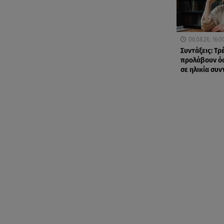
06.08.26, 16:0
Συντάξεις: Τρ
προλάβουν όσ
σε ηλικία συ