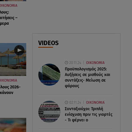
07.08.26 , 18:34
ΟΙΚΟΝΟΜΙΑ
Έξοδος Αυγούστου: Στο 100% η
λους:
αιτήσεις –
πληρότητα για Κυκλάδες
ήμερα
07.08.26 , 17:44
Παιδικοί σταθμοί: Πότε βγαίνουν
VIDEOS
τα προσωρινά αποτελέσματα
20.11.24
ΟΙΚΟΝΟΜΙΑ
Προϋπολογισμός 2025:
Αυξήσεις σε μισθούς και
συντάξεις- Μείωση σε
ΟΙΚΟΝΟΜΙΑ
φόρους
Όλους 2026-
 κάνουν
02.11.24
ΟΙΚΟΝΟΜΙΑ
Συνταξιούχοι: Τριπλή
ενίσχυση πριν τις γιορτές
- Τι φέρνει ο