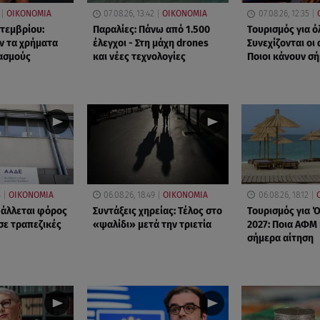
ΟΙΚΟΝΟΜΙΑ
07.08.26, 13:42
ΟΙΚΟΝΟΜΙΑ
07.08.26, 12:35
πτεμβρίου:
Παραλίες: Πάνω από 1.500
Τουρισμός για ό
ν τα χρήματα
έλεγχοι - Στη μάχη drones
Συνεχίζονται οι 
ασμούς
και νέες τεχνολογίες
Ποιοι κάνουν σ
4
ΟΙΚΟΝΟΜΙΑ
06.08.26, 18:49
ΟΙΚΟΝΟΜΙΑ
06.08.26, 18:12
βάλλεται φόρος
Συντάξεις χηρείας: Τέλος στο
Τουρισμός για 
σε τραπεζικές
«ψαλίδι» μετά την τριετία
2027: Ποια ΑΦΜ
σήμερα αίτηση