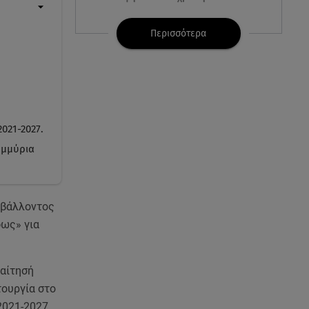
07.08.26 , 21:17
Περισσότερα
Κλήρωση Eurojackpot
7/8/2026: Οι τυχεροί αριθμοί για
τα 32.000.000 ευρώ
07.08.26 , 21:03
Σε τρία επίπεδα οι παραβιάσεις
021-2027.
της Τουρκίας στο Αιγαίο
ομμύρια
07.08.26 , 21:00
MINI Aceman E: Τα αξεσουάρ για
περιπετειώδεις διαδρομές
ιβάλλοντος
φως» για
07.08.26 , 20:47
Χανιά: Νεκρή βρέθηκε
αγνοούμενη - Ξέφυγε από
 αίτησή
αστυνομικούς που την
τουργία στο
εντόπισαν
2021-2027,