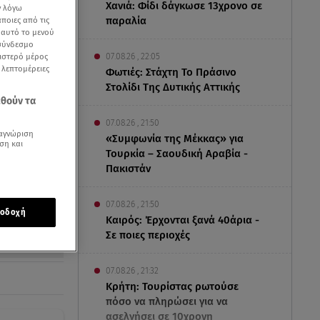
Χανιά: Φίδι δάγκωσε 13χρονο σε
ν λόγω
παραλία
ποιες από τις
ε αυτό το μενού
 σύνδεσμο
ριστερό μέρος
07.08.26 , 22:05
ς λεπτομέρειες
Φωτιές: Στάχτη Το Πράσινο
Στολίδι Της Δυτικής Αττικής
εθούν τα
07.08.26 , 21:50
αγνώριση
«Συμφωνία της Μέκκας» για
ση και
Τουρκία – Σαουδική Αραβία -
Πακιστάν
07.08.26 , 21:50
οδοχή
Καιρός: Έρχονται ξανά 40άρια -
Σε ποιες περιοχές
07.08.26 , 21:32
Κρήτη: Τουρίστας ρωτούσε
πόσο να πληρώσει για να
ασελγήσει σε 10χρονη