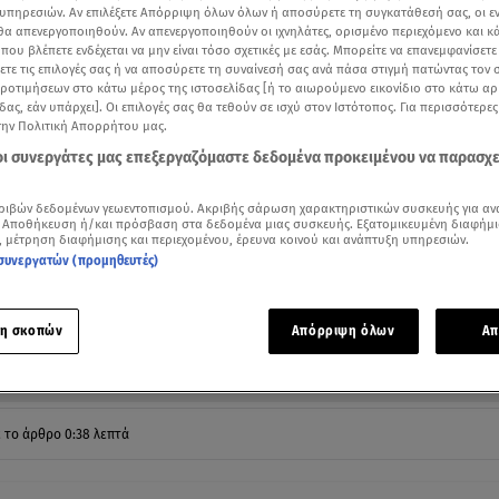
υπηρεσιών. Αν επιλέξετε Απόρριψη όλων όλων ή αποσύρετε τη συγκατάθεσή σας, οι ε
 θα απενεργοποιηθούν. Αν απενεργοποιηθούν οι ιχνηλάτες, ορισμένο περιεχόμενο και κά
 που βλέπετε ενδέχεται να μην είναι τόσο σχετικές με εσάς. Μπορείτε να επανεμφανίσετ
ξετε τις επιλογές σας ή να αποσύρετε τη συναίνεσή σας ανά πάσα στιγμή πατώντας τον
προτιμήσεων στο κάτω μέρος της ιστοσελίδας [ή το αιωρούμενο εικονίδιο στο κάτω α
δας, εάν υπάρχει]. Οι επιλογές σας θα τεθούν σε ισχύ στον Ιστότοπος. Για περισσότερε
την Πολιτική Απορρήτου μας.
 οι συνεργάτες μας επεξεργαζόμαστε δεδομένα προκειμένου να παρασχ
ριβών δεδομένων γεωεντοπισμού. Ακριβής σάρωση χαρακτηριστικών συσκευής για αν
 Αποθήκευση ή/και πρόσβαση στα δεδομένα μιας συσκευής. Εξατομικευμένη διαφήμι
, μέτρηση διαφήμισης και περιεχομένου, έρευνα κοινού και ανάπτυξη υπηρεσιών.
συνεργατών (προμηθευτές)
026: Στο επίκεντρο τα κλειστά ακίνητα (βίντεο OPEN)
Δείτε περισσότερα άρθρα μας στα αποτελέσματα αναζήτησης
η σκοπών
Απόρριψη όλων
Απ
Add star.gr on Google
ε το άρθρο
0:38
λεπτά