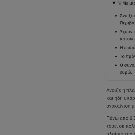
Με μι
Άνοιξε
Περιβά
Έχουν 
κατοικι
Η επιδό
Το πρό
Ο συνο
ευρώ.
Άνοιξε η πλ
και ήδη υπάρ
ανακαίνιση μ
Πάνω από 6.
τους, σε πο
πλαίσιο της 