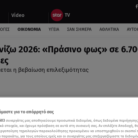
Video
ΛΟΓΕΣ
ΟΙΚΟΝΟΜΙΑ
ΥΓΕΙΑ
ΣΑΝ ΣΗΜΕΡΑ
ΑΘΛΗΤΙΚΑ
ΑΥΤΟ
νίζω 2026: «Πράσινο φως» σε 6.7
ίες
εται η βεβαίωση επιλεξιμότητας
μαστε για το απόρρητό σας
603
συνεργάτες μας αποθηκεύουμε προσωπικά δεδομένα, όπως δεδομένα περιήγησης
κά στοιχεία, και έχουμε πρόσβαση σε αυτά στη συσκευή σας. Αν επιλέξετε Αποδοχή, θ
νεργοποίηση τεχνολογιών παρακολούθησης προκειμένου να υποστηριχθούν οι σκοποί
ι παρακάτω, για τους οποίους εμείς και οι συνεργάτες μας επεξεργαζόμαστε τα δεδομέ