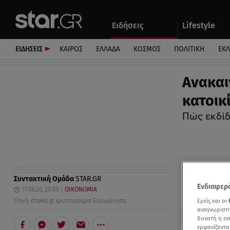
Αθλητικά
Quiz
Ειδήσεις
Lifestyle
Αυτοκίνητο
ΕΙΔΗΣΕΙΣ
ΚΑΙΡΟΣ
ΕΛΛΑΔΑ
ΚΟΣΜΟΣ
ΠΟΛΙΤΙΚΗ
ΕΚ
Ανακαι
κατοικ
Πώς εκδίδ
Συντακτική Ομάδα
STAR.GR
Ενδιαφερό
17.06.26, 20:06
ΟΙΚΟΝΟΜΙΑ
Εμείς και οι
Πηγή: dnews.gr φωτογραφία Ευρωκίνηση
αναγνωριστι
δυνατή η ε
εμφανίζοντα