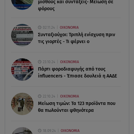
μισθούς και συντάξεις- Μείωση σε
05.08.26 , 13:06
Φωτιά στο Νεοχώρι Μεσσηνίας - Επιχειρούν
φόρους
εναέρια μέσα
02.11.24
ΟΙΚΟΝΟΜΙΑ
05.08.26 , 13:06
Συνταξιούχοι: Τριπλή ενίσχυση πριν
Σαλάχ - Καραγκούνης - Γκομπέρ - Πουαριέ σε
τις γιορτές - Τι φέρνει ο
στιγμές χαλάρωσης στη Μύκονο
05.08.26 , 13:04
23.10.24
ΟΙΚΟΝΟΜΙΑ
Η Μέγκαν Μαρκλ έγινε 45! Ο ξέφρενος χορός με
Πάρτι φοροδιαφυγής από τους
τιάρα μέσα στο σπίτι της
influencers - Έπιασε δουλειά η ΑΑΔΕ
05.08.26 , 12:51
GNTM: Δείτε τα πρώτα πλάνα από τις auditions!
22.10.24
ΟΙΚΟΝΟΜΙΑ
Μείωση τιμών: Τα 123 προϊόντα που
θα πωλούνται φθηνότερα
18.09.24
ΟΙΚΟΝΟΜΙΑ