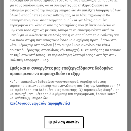
προκειμένου να υποστηριχθούν οι σκοποί που εμφανίζονται παρακάτω,
για τους οποίους εμείς και οι συνεργάτες μας επεξεργαζόμαστε τα
δεδομένα με σκοπό την παροχή υπηρεσιών. Αν επιλέξετε Απόρριψη όλων
όλων ή αποσύρετε τη συγκατάθεσή σας, οι εν λόγω τεχνολογίες θα
απενεργοποιηθούν. Αν απενεργοποιηθούν οι ιχνηλάτες, ορισμένο
περιεχόμενο και κάποιες από τις διαφημίσεις που βλέπετε ενδέχεται να
μην είναι τόσο σχετικές με εσάς. Μπορείτε να επανεμφανίσετε αυτό το
μενού για να αλλάξετε τις επιλογές σας ή να αποσύρετε τη συναίνεσή σας
ανά πάσα στιγμή πατώντας τον σύνδεσμο Διαχείριση προτιμήσεων στο
κάτω μέρος της ιστοσελίδας [ή το αιωρούμενο εικονίδιο στο κάτω
αριστερό μέρος της ιστοσελίδας, εάν υπάρχει]. Οι επιλογές σας θα τεθούν
σε ισχύ στον Ιστότοπος. Για περισσότερες λεπτομέρειες ανατρέξτε στην
Πολιτική Απορρήτου μας.
Εμείς και οι συνεργάτες μας επεξεργαζόμαστε δεδομένα
προκειμένου να παρασχεθούν τα εξής:
Χρήση επακριβών δεδομένων γεωεντοπισμού. Ακριβής σάρωση
χαρακτηριστικών συσκευής για αναγνώριση ταυτότητας. Αποθήκευση ή/
και πρόσβαση στα δεδομένα μιας συσκευής. Εξατομικευμένη διαφήμιση
και περιεχόμενο, μέτρηση διαφήμισης και περιεχομένου, έρευνα κοινού
και ανάπτυξη υπηρεσιών.
Κατάλογος συνεργατών (προμηθευτές)
Εμφάνιση σκοπών