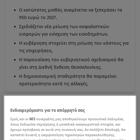
Ο κατώτατος μισθός αναμένεται να ξεπεράσει τα
950 ευρώ το 2027.
Σχεδιάζεται νέα μείωση των ασφαλιστικών
εισφορών για ενίσχυση των εισοδημάτων.
Η κυβέρνηση στοχεύει στη μείωση του κόστους για
τις επιχειρήσεις.
Η παρουσίαση του κυβερνητικού σχεδιασμού θα
γίνει στη Διεθνή Έκθεση Θεσσαλονίκης.
Η δημοσιονομική σταθερότητα θα παραμείνει
προτεραιότητα κατά τις αλλαγές.
Ενδιαφερόμαστε για το απόρρητό σας
Εμείς και οι
603
συνεργάτες μας αποθηκεύουμε προσωπικά δεδομένα,
όπως δεδομένα περιήγησης ή μοναδικά αναγνωριστικά στοιχεία, και
έχουμε πρόσβαση σε αυτά στη συσκευή σας. Αν επιλέξετε Αποδοχή, θα
καταστεί δυνατή η ενεργοποίηση τεχνολογιών παρακολούθησης