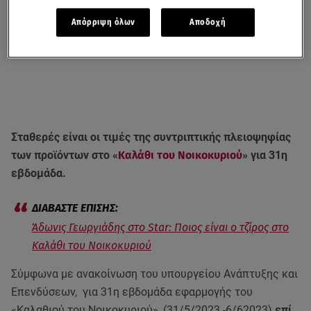
Απόρριψη όλων
Αποδοχή
Σταθερές είναι οι τιμές της συντριπτικής πλειοψηφίας
των προϊόντων στο «
Καλάθι του Νοικοκυριού
» για 31η
εβδομάδα.
Άδωνις Γεωργιάδης στο Star: Ποιος είναι ο τζίρος στο
Καλάθι του Νοικοκυριού
Σύμφωνα με ανακοίνωση του υπουργείου Ανάπτυξης και
Επενδύσεων, για 31η εβδομάδα εφαρμογής του
«Καλαθιού του Νοικοκυριού», (31/5/2023 -6/62023)
επί