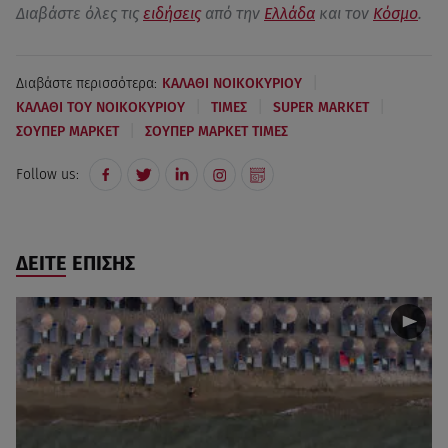
Διαβάστε όλες τις
ειδήσεις
από την
Ελλάδα
και τον
Κόσμο
.
|
Διαβάστε περισσότερα:
ΚΑΛΑΘΙ ΝΟΙΚΟΚΥΡΙΟΥ
|
|
|
ΚΑΛΑΘΙ ΤΟΥ ΝΟΙΚΟΚΥΡΙΟΥ
ΤΙΜΕΣ
SUPER MARKET
|
ΣΟΥΠΕΡ ΜΑΡΚΕΤ
ΣΟΥΠΕΡ ΜΑΡΚΕΤ ΤΙΜΕΣ
Follow us:
ΔΕΙΤΕ ΕΠΙΣΗΣ