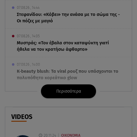
07.08.26 , 14:44
Στεφανίδου: «Κόβει» την ανάσα με το σώμα της -
Οι πόζες με μαγιό
07.08.26 , 14:05
Μυστράς: «Τον έβαλα στον καταψύκτη γιατί
ήθελα να τον κρατήσω άφθαρτο»
07.08.26 , 14:00
K-beauty blush: Τα viral ρουζ που υπόσχονται το
πολυπόθητο κορεάτικο glow
Περισσότερα
07.08.26 , 13:42
Παραλίες: Πάνω από 1.500 έλεγχοι - Στη μάχη
drones και νέες τεχνολογίες
VIDEOS
07.08.26 , 13:33
Καινούργιου:Πένθος για συνεργάτιδά της «Θα
μου λείπεις πάντα και για πάντα»
20.11.24
ΟΙΚΟΝΟΜΙΑ