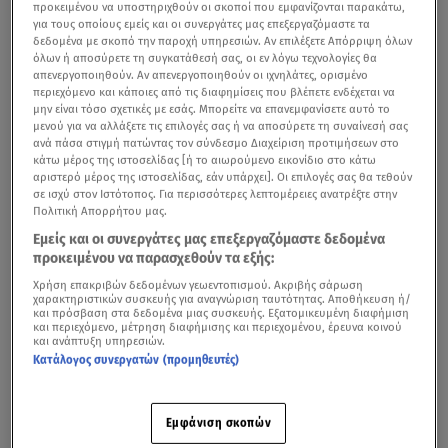
προκειμένου να υποστηριχθούν οι σκοποί που εμφανίζονται παρακάτω,
για τους οποίους εμείς και οι συνεργάτες μας επεξεργαζόμαστε τα
δεδομένα με σκοπό την παροχή υπηρεσιών. Αν επιλέξετε Απόρριψη όλων
όλων ή αποσύρετε τη συγκατάθεσή σας, οι εν λόγω τεχνολογίες θα
απενεργοποιηθούν. Αν απενεργοποιηθούν οι ιχνηλάτες, ορισμένο
περιεχόμενο και κάποιες από τις διαφημίσεις που βλέπετε ενδέχεται να
μην είναι τόσο σχετικές με εσάς. Μπορείτε να επανεμφανίσετε αυτό το
μενού για να αλλάξετε τις επιλογές σας ή να αποσύρετε τη συναίνεσή σας
ανά πάσα στιγμή πατώντας τον σύνδεσμο Διαχείριση προτιμήσεων στο
κάτω μέρος της ιστοσελίδας [ή το αιωρούμενο εικονίδιο στο κάτω
αριστερό μέρος της ιστοσελίδας, εάν υπάρχει]. Οι επιλογές σας θα τεθούν
σε ισχύ στον Ιστότοπος. Για περισσότερες λεπτομέρειες ανατρέξτε στην
Πολιτική Απορρήτου μας.
Εμείς και οι συνεργάτες μας επεξεργαζόμαστε δεδομένα
προκειμένου να παρασχεθούν τα εξής:
Χρήση επακριβών δεδομένων γεωεντοπισμού. Ακριβής σάρωση
χαρακτηριστικών συσκευής για αναγνώριση ταυτότητας. Αποθήκευση ή/
και πρόσβαση στα δεδομένα μιας συσκευής. Εξατομικευμένη διαφήμιση
και περιεχόμενο, μέτρηση διαφήμισης και περιεχομένου, έρευνα κοινού
και ανάπτυξη υπηρεσιών.
Κατάλογος συνεργατών (προμηθευτές)
Εμφάνιση σκοπών