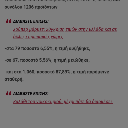
συνόλου 1206 προϊόντων
:
Σούπερ μάρκετ: Σύγκριση τιμών στην Ελλάδα και σε
άλλες ευρωπαϊκές χώρες
-στα 79 ποσοστό 6,55%, η τιμή αυξήθηκε,
-σε 67, ποσοστό 5,56%, η τιμή μειώθηκε,
-και στα 1.060, ποσοστό 87,89%, η τιμή παρέμεινε
σταθερή.
Καλάθι του νοικοκυριού: μέχρι πότε θα διαρκέσει