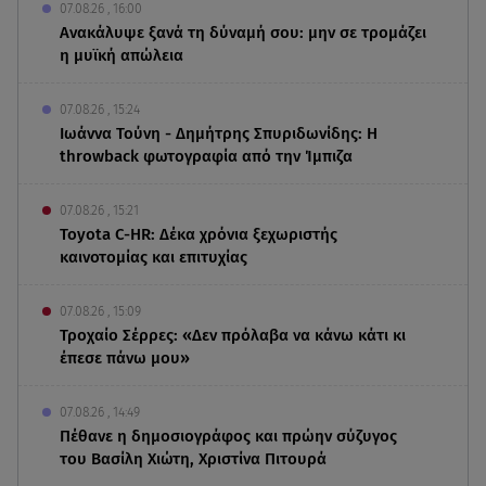
07.08.26 , 16:00
Ανακάλυψε ξανά τη δύναμή σου: μην σε τρομάζει
η μυϊκή απώλεια
07.08.26 , 15:24
Ιωάννα Τούνη - Δημήτρης Σπυριδωνίδης: Η
throwback φωτογραφία από την Ίμπιζα
07.08.26 , 15:21
Toyota C-HR: Δέκα χρόνια ξεχωριστής
καινοτομίας και επιτυχίας
07.08.26 , 15:09
Τροχαίο Σέρρες: «Δεν πρόλαβα να κάνω κάτι κι
έπεσε πάνω μου»
07.08.26 , 14:49
Πέθανε η δημοσιογράφος και πρώην σύζυγος
του Βασίλη Χιώτη, Χριστίνα Πιτουρά