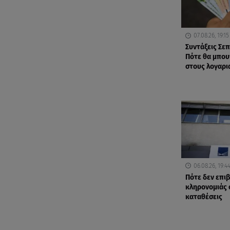
07.08.26, 19:15
Συντάξεις Σε
Πότε θα μπου
στους λογαρι
06.08.26, 19:4
Πότε δεν επι
κληρονομιάς 
καταθέσεις