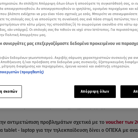
υπηρεσιών. Αν επιλέξετε Απόρριψη όλων όλων ή αποσύρετε τη συγκατάθεσή σας, οι ε
 θα απενεργοποιηθούν. Αν απενεργοποιηθούν οι ιχνηλάτες, ορισμένο περιεχόμενο και κά
 που βλέπετε ενδέχεται να μην είναι τόσο σχετικές με εσάς. Μπορείτε να επανεμφανίσετ
ξετε τις επιλογές σας ή να αποσύρετε τη συναίνεσή σας ανά πάσα στιγμή πατώντας τον
προτιμήσεων στο κάτω μέρος της ιστοσελίδας [ή το αιωρούμενο εικονίδιο στο κάτω α
δας, εάν υπάρχει]. Οι επιλογές σας θα τεθούν σε ισχύ στον Ιστότοπος. Για περισσότερε
την Πολιτική Απορρήτου μας.
 οι συνεργάτες μας επεξεργαζόμαστε δεδομένα προκειμένου να παρασχ
ριβών δεδομένων γεωεντοπισμού. Ακριβής σάρωση χαρακτηριστικών συσκευής για αν
 Αποθήκευση ή/και πρόσβαση στα δεδομένα μιας συσκευής. Εξατομικευμένη διαφήμι
, μέτρηση διαφήμισης και περιεχομένου, έρευνα κοινού και ανάπτυξη υπηρεσιών.
συνεργατών (προμηθευτές)
Δείτε περισσότερα άρθρα μας στα αποτελέσματα αναζήτησης
Add star.gr on Google
η σκοπών
Απόρριψη όλων
Απ
ου δελτίου ειδήσεων του Star για το άνοιγμα της πλατφόρμας για το voucher τω
 την αντιμετώπιση προβλημάτων σχετικά με το
voucher των 
ια tablet - laptop για την τηλεκπαίδευση δίνει ο ΟΠΕΚΑ με α