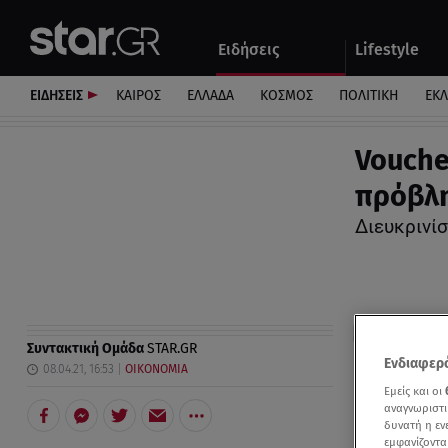
Αθλητικά
Quiz
Ειδήσεις
Lifestyle
Αυτοκίνητο
ΕΙΔΗΣΕΙΣ
ΚΑΙΡΟΣ
ΕΛΛΑΔΑ
ΚΟΣΜΟΣ
ΠΟΛΙΤΙΚΗ
ΕΚ
Vouche
πρόβλ
Διευκρινίσ
Συντακτική Ομάδα
STAR.GR
Ενδιαφερό
08.04.21, 16:53
ΟΙΚΟΝΟΜΙΑ
Εμείς και οι
αναγνωριστι
δυνατή η ε
εμφανίζοντα