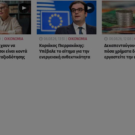
0
ΟΙΚΟΝΟΜΙΑ
06.08.26, 13:51
ΟΙΚΟΝΟΜΙΑ
06.08.26, 12:08
έχουν να
Κυριάκος Πιερρακάκης:
Δεκαπενταύγουσ
οι είναι κοντά
Υπέβαλε το αίτημα για την
πόσα χρήματα δ
νταξιοδότησης
ενεργειακή ανθεκτικότητα
εργαστείτε την 