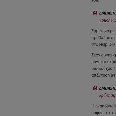
του.
Voucher 
Σύμφωνα με τ
προβλήματα σ
στo Help De
Στον συγκεκ
συνιστά στο
δικαιούχου, 
απάντηση με
Ερώτηση 
Η ανακοίνωση
σαφές ότι τ