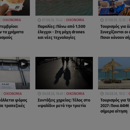
ΟΙΚΟΝΟΜΙΑ
07.08.26, 13:42
ΟΙΚΟΝΟΜΙΑ
07.08.26, 12:35
πτεμβρίου:
Παραλίες: Πάνω από 1.500
Τουρισμός για ό
ν τα χρήματα
έλεγχοι - Στη μάχη drones
Συνεχίζονται οι 
ασμούς
και νέες τεχνολογίες
Ποιοι κάνουν σ
4
ΟΙΚΟΝΟΜΙΑ
06.08.26, 18:49
ΟΙΚΟΝΟΜΙΑ
06.08.26, 18:12
βάλλεται φόρος
Συντάξεις χηρείας: Τέλος στο
Τουρισμός για 
σε τραπεζικές
«ψαλίδι» μετά την τριετία
2027: Ποια ΑΦΜ
σήμερα αίτηση