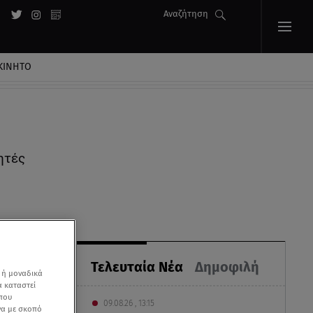
Αναζήτηση
ΚΙΝΗΤΟ
αθητές
Τελευταία Νέα
Δημοφιλή
 ή μοναδικά
α καταστεί
 που
09.08.26 , 13:15
να με σκοπό