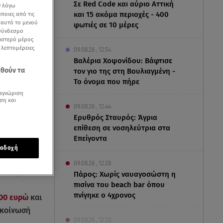
Σε Red Code και αύριο Αττική
ν λόγω
και 15 ακόμα περιοχές - 400
ποιες από τις
ε αυτό το μενού
φωτιές σε 10 μέρες
 σύνδεσμο
ριστερό μέρος
ς λεπτομέρειες
09.08.26 , 12:54
Βαλέρια Χοψονίδου: Βάφτισε
εθούν τα
τον γιο της στη Βουλιαγμένη -
Το όνομα που πήρε
αγνώριση
ση και
09.08.26 , 12:44
Ερυθρός Σταυρός: Άγρια
επίθεση σε νοσηλεύτρια στα
Επείγοντα
οδοχή
09.08.26 , 12:28
Πάρος: Χωρίς ναυαγοσώστη η
ν 200 ευρώ
πισίνα του beach bar όπου
πνίγηκε ο 4χρονος
200 ευρώ
και
νακοίνωσή
09.08.26 , 12:20