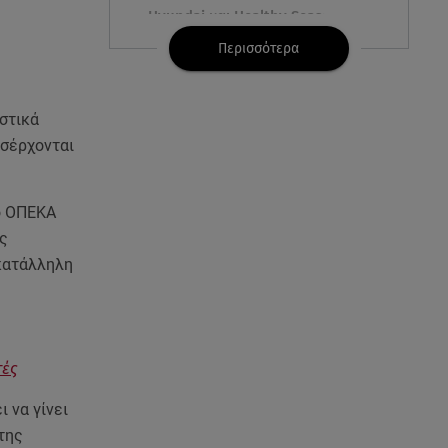
Hyundai και Healthy Seas:
Καθάρισαν 36 τόνους θαλάσσια
Περισσότερα
απορρίμματα
09.08.26 , 12:13
στικά
Οι ερωτικές προβλέψεις για την
ισέρχονται
εβδομάδα 10/08/2026 -
16/08/2026
ο ΟΠΕΚΑ
09.08.26 , 12:00
ς
Πώς να αποσυνδεθείς
 κατάλληλη
(ρεαλιστικά) από το άγχος στις
διακοπές
09.08.26 , 11:55
Διακοπές στην Κρήτη κάνει ο
τές
πρωθυπουργός
 να γίνει
09.08.26 , 11:48
της