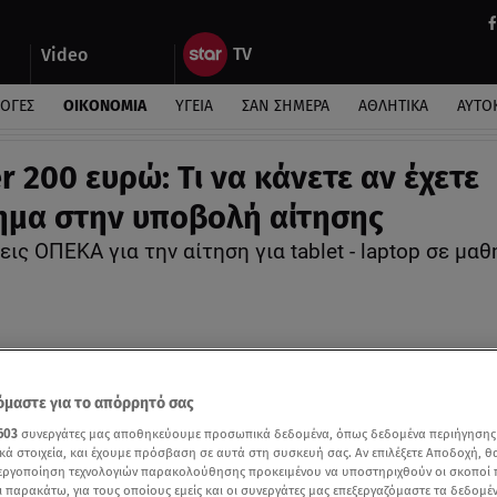
Video
ΛΟΓΕΣ
ΟΙΚΟΝΟΜΙΑ
ΥΓΕΙΑ
ΣΑΝ ΣΗΜΕΡΑ
ΑΘΛΗΤΙΚΑ
ΑΥΤΟ
r 200 ευρώ: Τι να κάνετε αν έχετε
ημα στην υποβολή αίτησης
εις ΟΠΕΚΑ για την αίτηση για tablet - laptop σε μ
μαστε για το απόρρητό σας
603
συνεργάτες μας αποθηκεύουμε προσωπικά δεδομένα, όπως δεδομένα περιήγησης
κά στοιχεία, και έχουμε πρόσβαση σε αυτά στη συσκευή σας. Αν επιλέξετε Αποδοχή, θ
νεργοποίηση τεχνολογιών παρακολούθησης προκειμένου να υποστηριχθούν οι σκοποί
ι παρακάτω, για τους οποίους εμείς και οι συνεργάτες μας επεξεργαζόμαστε τα δεδομέ