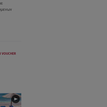
Αλεξάνδρα Νίκα: Είναι
με
περήφανη για την αδερφή της
ούμενων
Νταίζη - Η ανάρτηση
09.08.26 , 11:38
Κόσοβο: Βουλευτές πέταξαν
αυγά στον υπηρεσιακό
πρωθυπουργό
09.08.26 , 11:23
Η VOUCHER
Μεθυσμένη οδηγός σκότωσε
νύφη τη μέρα του γάμου της
09.08.26 , 11:12
Αλέξανδρος Τσουβέλας για Εύα
Καρύδη: «Θα το έκανα 500
φορές»
09.08.26 , 10:46
Μπαμπάς για δεύτερη φορά ο