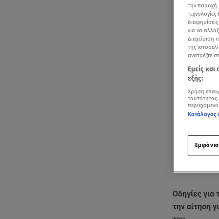
την παροχή 
τεχνολογίες
διαφημίσεις
για να αλλά
Διαχείριση 
της ιστοσελί
ανατρέξτε σ
Εμείς και
εξής:
Χρήση επακ
ταυτότητας.
περιεχόμενο
Κατάλογος 
Εμφάνισ
Το ρεπορτάζ τ
Οδηγίες για
την αίτηση γ