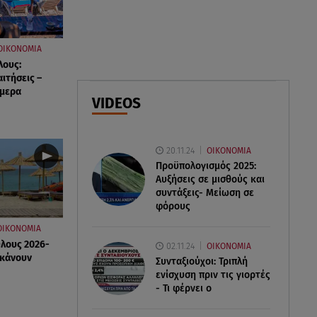
Γιάννης Κωνσταντέλιας
09.08.26 , 10:43
ΟΙΚΟΝΟΜΙΑ
Αλέξης Γεωργούλης: Η
λους:
ανάρτηση από την παραλία και
αιτήσεις –
οι κοιλιακοί!
ήμερα
VIDEOS
09.08.26 , 10:33
ΕΦΕΤ: Ανακαλείται πασίγνωστη
20.11.24
ΟΙΚΟΝΟΜΙΑ
μαρμελάδα φράουλα
Προϋπολογισμός 2025:
Αυξήσεις σε μισθούς και
συντάξεις- Μείωση σε
φόρους
ΟΙΚΟΝΟΜΙΑ
Όλους 2026-
02.11.24
ΟΙΚΟΝΟΜΙΑ
 κάνουν
Συνταξιούχοι: Τριπλή
ενίσχυση πριν τις γιορτές
- Τι φέρνει ο