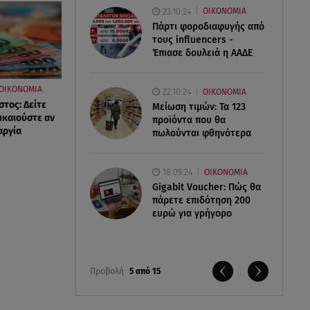
23.10.24
ΟΙΚΟΝΟΜΙΑ
Πάρτι φοροδιαφυγής από
τους influencers -
Έπιασε δουλειά η ΑΑΔΕ
ΟΙΚΟΝΟΜΙΑ
22.10.24
ΟΙΚΟΝΟΜΙΑ
τος: Δείτε
Μείωση τιμών: Τα 123
ικαιούστε αν
προϊόντα που θα
αργία
πωλούνται φθηνότερα
18.09.24
ΟΙΚΟΝΟΜΙΑ
Gigabit Voucher: Πώς θα
πάρετε επιδότηση 200
ευρώ για γρήγορο
Προβολή
5 από 15