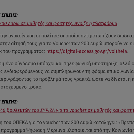
200 ευρώ σε μαθητές και φοιτητές: Άνοιξε η πλατφόρμα
ην ανακοίνωση οι πολίτες οι οποίοι αντιμετωπίζουν διαδικα
την αίτησή τους για το Voucher των 200 ευρώ μπορούν να ε
sk του προγράμματος:
https://digital-access.gov.gr/voitheia
.
ριμένο σύνδεσμο υπάρχει και τηλεφωνική υποστήριξη, αλλά 
υς ενδιαφερόμενους να συμπληρώνουν τη φόρμα επικοινωνία
περιγράφοντας το πρόβλημά τους γραπτά, ώστε να δίνεται η
 στοχευμένο τρόπο.
40 βουλευτών του ΣΥΡΙΖΑ για τα voucher σε μαθητές και φοιτη
 του ΟΠΕΚΑ για το voucher των 200 ευρώ καταλήγει: «Πρέπει
ο πρόγραμμα Ψηφιακή Μέριμνα υλοποιείται από την Κοινωνία 