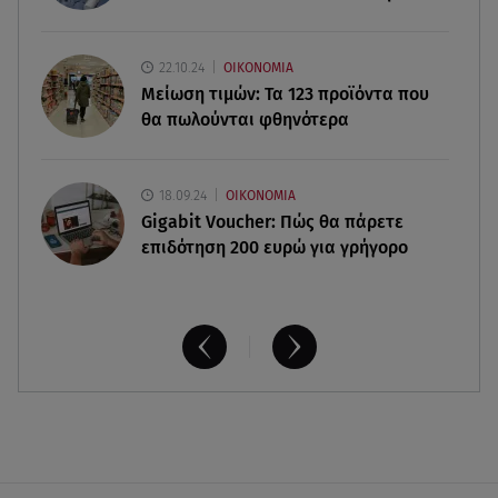
08.08.26 , 12:30
22.10.24
ΟΙΚΟΝΟΜΙΑ
Πρωταγωνίστρια της Λάμψης: «Στο θέατρο με
Μείωση τιμών: Τα 123 προϊόντα που
σνόμπαραν πάρα πολύ»
θα πωλούνται φθηνότερα
18.09.24
ΟΙΚΟΝΟΜΙΑ
Gigabit Voucher: Πώς θα πάρετε
επιδότηση 200 ευρώ για γρήγορο