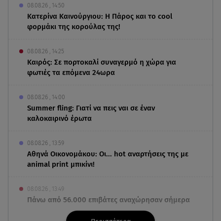
08.08.26 , 14:50
Κατερίνα Καινούργιου: Η Πάρος και το cool
φορμάκι της κορούλας της!
08.08.26 , 14:25
Καιρός: Σε πορτοκαλί συναγερμό η χώρα για
φωτιές τα επόμενα 24ωρα
08.08.26 , 14:00
Summer fling: Γιατί να πεις ναι σε έναν
καλοκαιρινό έρωτα
08.08.26 , 13:59
Αθηνά Οικονομάκου: Οι... hot αναρτήσεις της με
animal print μπικίνι!
08.08.26 , 13:49
Πάνω από 56.000 επιβάτες αναχώρησαν σήμερα
από τα λιμάνια της Αττικής