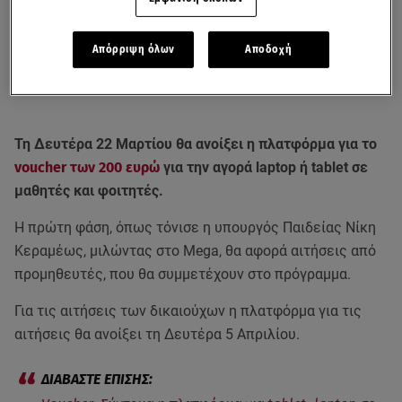
Απόρριψη όλων
Αποδοχή
Τη Δευτέρα 22 Μαρτίου θα ανοίξει η πλατφόρμα για το
voucher των 200 ευρώ
για την αγορά laptop ή tablet σε
μαθητές και φοιτητές.
Η πρώτη φάση, όπως τόνισε η υπουργός Παιδείας Νίκη
Κεραμέως, μιλώντας στο Mega, θα αφορά αιτήσεις από
προμηθευτές, που θα συμμετέχουν στο πρόγραμμα.
Για τις αιτήσεις των δικαιούχων η πλατφόρμα για τις
αιτήσεις θα ανοίξει τη Δευτέρα 5 Απριλίου.