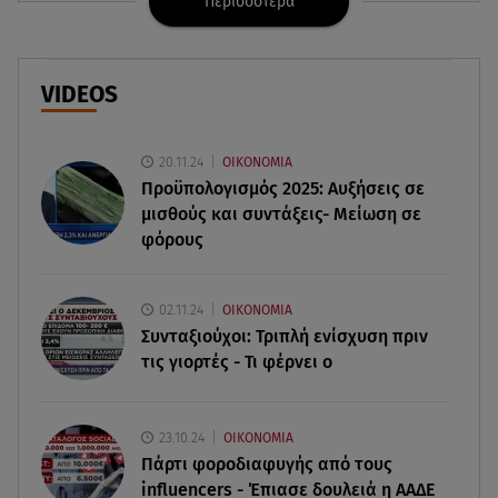
Περισσότερα
08.08.26 , 13:29
Θρίλερ στον Λυκαβηττό: Βρέθηκε σορός σε
σπηλιά - Φωτογραφίες από το σημείο
VIDEOS
08.08.26 , 13:11
ΑΜΜΟΣ - Η πρώτη ανάγνωση (αναλόγιο) στο
20.11.24
ΟΙΚΟΝΟΜΙΑ
θέατρο Άβατον
Προϋπολογισμός 2025: Αυξήσεις σε
μισθούς και συντάξεις- Μείωση σε
φόρους
08.08.26 , 13:07
Σέρρες: Απόσπαση προσοχής ή απειρία πίσω από
το φονικό τροχαίο
02.11.24
ΟΙΚΟΝΟΜΙΑ
Συνταξιούχοι: Τριπλή ενίσχυση πριν
08.08.26 , 13:06
τις γιορτές - Τι φέρνει ο
MG Motor Greece: «Απογειώνεται» στο Athens
Flying Week 2026
23.10.24
ΟΙΚΟΝΟΜΙΑ
08.08.26 , 12:42
Πάρτι φοροδιαφυγής από τους
Κρήτη: Η Αστυνομία διαψεύδει την απόπειρα
influencers - Έπιασε δουλειά η ΑΑΔΕ
ασέλγειας σε ανήλικη