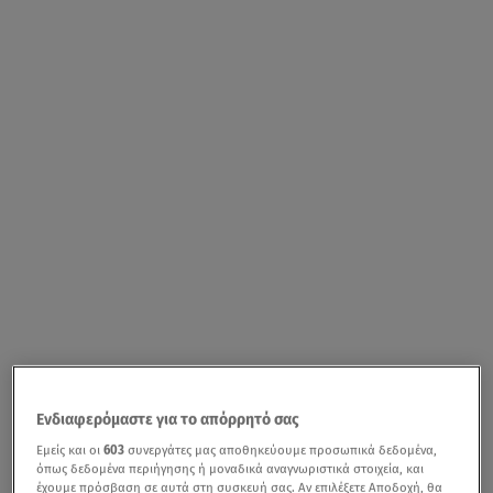
Ενδιαφερόμαστε για το απόρρητό σας
Εμείς και οι
603
συνεργάτες μας αποθηκεύουμε προσωπικά δεδομένα,
όπως δεδομένα περιήγησης ή μοναδικά αναγνωριστικά στοιχεία, και
έχουμε πρόσβαση σε αυτά στη συσκευή σας. Αν επιλέξετε Αποδοχή, θα