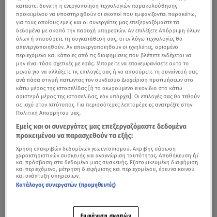
καταστεί δυνατή η ενεργοποίηση τεχνολογιών παρακολούθησης
προκειμένου να υποστηριχθούν οι σκοποί που εμφανίζονται παρακάτω,
για τους οποίους εμείς και οι συνεργάτες μας επεξεργαζόμαστε τα
δεδομένα με σκοπό την παροχή υπηρεσιών. Αν επιλέξετε Απόρριψη όλων
όλων ή αποσύρετε τη συγκατάθεσή σας, οι εν λόγω τεχνολογίες θα
απενεργοποιηθούν. Αν απενεργοποιηθούν οι ιχνηλάτες, ορισμένο
περιεχόμενο και κάποιες από τις διαφημίσεις που βλέπετε ενδέχεται να
μην είναι τόσο σχετικές με εσάς. Μπορείτε να επανεμφανίσετε αυτό το
μενού για να αλλάξετε τις επιλογές σας ή να αποσύρετε τη συναίνεσή σας
ανά πάσα στιγμή πατώντας τον σύνδεσμο Διαχείριση προτιμήσεων στο
κάτω μέρος της ιστοσελίδας [ή το αιωρούμενο εικονίδιο στο κάτω
αριστερό μέρος της ιστοσελίδας, εάν υπάρχει]. Οι επιλογές σας θα τεθούν
σε ισχύ στον Ιστότοπος. Για περισσότερες λεπτομέρειες ανατρέξτε στην
Πολιτική Απορρήτου μας.
Εμείς και οι συνεργάτες μας επεξεργαζόμαστε δεδομένα
προκειμένου να παρασχεθούν τα εξής:
Χρήση επακριβών δεδομένων γεωεντοπισμού. Ακριβής σάρωση
χαρακτηριστικών συσκευής για αναγνώριση ταυτότητας. Αποθήκευση ή/
και πρόσβαση στα δεδομένα μιας συσκευής. Εξατομικευμένη διαφήμιση
και περιεχόμενο, μέτρηση διαφήμισης και περιεχομένου, έρευνα κοινού
και ανάπτυξη υπηρεσιών.
Κατάλογος συνεργατών (προμηθευτές)
Εμφάνιση σκοπών