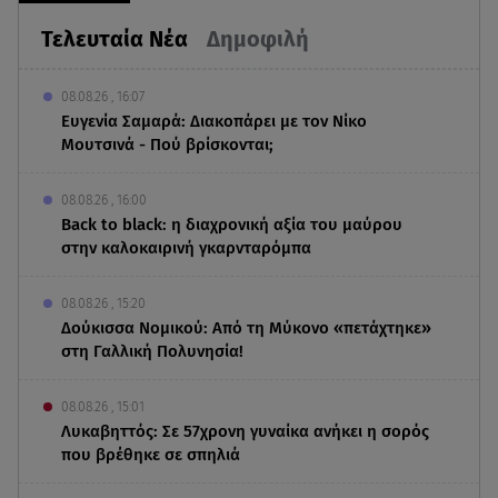
Τελευταία Νέα
Δημοφιλή
08.08.26 , 16:07
Ευγενία Σαμαρά: Διακοπάρει με τον Νίκο
Μουτσινά - Πού βρίσκονται;
08.08.26 , 16:00
Back to black: η διαχρονική αξία του μαύρου
στην καλοκαιρινή γκαρνταρόμπα
08.08.26 , 15:20
Δούκισσα Νομικού: Από τη Μύκονο «πετάχτηκε»
στη Γαλλική Πολυνησία!
08.08.26 , 15:01
Λυκαβηττός: Σε 57χρονη γυναίκα ανήκει η σορός
που βρέθηκε σε σπηλιά