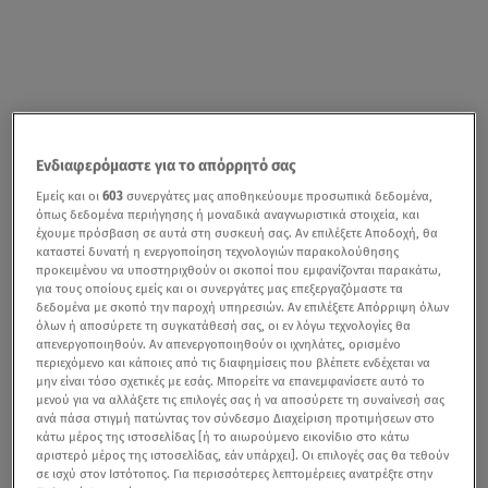
Ενδιαφερόμαστε για το απόρρητό σας
Εμείς και οι
603
συνεργάτες μας αποθηκεύουμε προσωπικά δεδομένα,
όπως δεδομένα περιήγησης ή μοναδικά αναγνωριστικά στοιχεία, και
έχουμε πρόσβαση σε αυτά στη συσκευή σας. Αν επιλέξετε Αποδοχή, θα
καταστεί δυνατή η ενεργοποίηση τεχνολογιών παρακολούθησης
προκειμένου να υποστηριχθούν οι σκοποί που εμφανίζονται παρακάτω,
για τους οποίους εμείς και οι συνεργάτες μας επεξεργαζόμαστε τα
δεδομένα με σκοπό την παροχή υπηρεσιών. Αν επιλέξετε Απόρριψη όλων
όλων ή αποσύρετε τη συγκατάθεσή σας, οι εν λόγω τεχνολογίες θα
απενεργοποιηθούν. Αν απενεργοποιηθούν οι ιχνηλάτες, ορισμένο
περιεχόμενο και κάποιες από τις διαφημίσεις που βλέπετε ενδέχεται να
μην είναι τόσο σχετικές με εσάς. Μπορείτε να επανεμφανίσετε αυτό το
μενού για να αλλάξετε τις επιλογές σας ή να αποσύρετε τη συναίνεσή σας
ανά πάσα στιγμή πατώντας τον σύνδεσμο Διαχείριση προτιμήσεων στο
κάτω μέρος της ιστοσελίδας [ή το αιωρούμενο εικονίδιο στο κάτω
αριστερό μέρος της ιστοσελίδας, εάν υπάρχει]. Οι επιλογές σας θα τεθούν
σε ισχύ στον Ιστότοπος. Για περισσότερες λεπτομέρειες ανατρέξτε στην