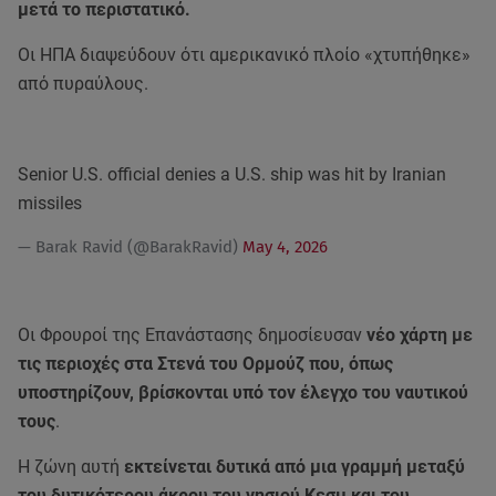
μετά το περιστατικό.
Οι ΗΠΑ διαψεύδουν ότι αμερικανικό πλοίο «χτυπήθηκε»
από πυραύλους.
Senior U.S. official denies a U.S. ship was hit by Iranian
missiles
— Barak Ravid (@BarakRavid)
May 4, 2026
Οι Φρουροί της Επανάστασης δημοσίευσαν
νέο χάρτη με
τις περιοχές στα Στενά του Ορμούζ που, όπως
υποστηρίζουν, βρίσκονται υπό τον έλεγχο του ναυτικού
τους
.
Η ζώνη αυτή
εκτείνεται δυτικά από μια γραμμή μεταξύ
του δυτικότερου άκρου του νησιού Κεσμ και του