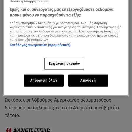
Πολιτική Απορρήτου μας.
Εμείς και οι συνεργάτες μας επεξεργαζόμαστε δεδομένα
προκειμένου να παρασχεθούν τα εξής:
Χρήση επακριβών δεδομένων γεωεντοπισμού. Ακριβής σάρωση
χαρακτηριστικών συσκευής για αναγνώριση ταυτότητας. Αποθήκευση ή/
και πρόσβαση στα δεδομένα μιας συσκευής. Εξατομικευμένη διαφήμιση
και περιεχόμενο, μέτρηση διαφήμισης και περιεχομένου, έρευνα κοινού
και ανάπτυξη υπηρεσιών.
Κατάλογος συνεργατών (προμηθευτές)
Εμφάνιση σκοπών
Δύο ιρανικοί
πύραυλοι
έπληξαν σήμερα αμερικανικό
πολεμικό
πλοίο
που επιχείρησε να περάσει τα
Στενά του
Απόρριψη όλων
Αποδοχή
Ορμούζ
, αγνοώντας τις οδηγίες της
Τεχεράνης
,
σύμφωνα με το ιρανικό πρακτορείο ειδήσεων Fars.
Ωστόσο, υψηλόβαθμος Αμερικανός αξιωματούχος
διέψευσε με δηλώσεις του στο Axios ότι συνέβη κάτι
τέτοιο.