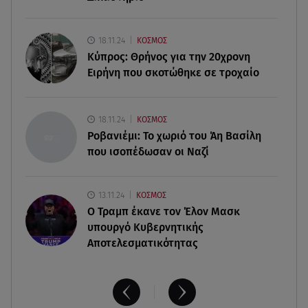
07.08.26 , 18:45
Φωτιά στο Στεφάνι Κορίνθου: Μήνυμα από το 112
- Σηκώθηκαν εναέρια μέσα
18.11.24
ΚΟΣΜΟΣ
Κύπρος: Θρήνος για την 20χρονη
Ειρήνη που σκοτώθηκε σε τροχαίο
07.08.26 , 18:34
Έξοδος Αυγούστου: Στο 100% η πληρότητα για
Κυκλάδες
18.11.24
ΚΟΣΜΟΣ
Ροβανιέμι: Το χωριό του Άη Βασίλη
που ισοπέδωσαν οι Ναζί
13.11.24
ΚΟΣΜΟΣ
O Τραμπ έκανε τον Έλον Μασκ
υπουργό Κυβερνητικής
Αποτελεσματικότητας