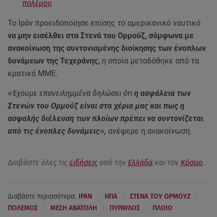
πολέμου
Το Ιράν προειδοποίησε επίσης το αμερικανικό ναυτικό
να μην εισέλθει στα Στενά του Ορμούζ, σύμφωνα με
ανακοίνωση της συντονισμένης διοίκησης των ένοπλων
δυνάμεων της Τεχεράνης,
η οποία μεταδόθηκε από τα
κρατικά ΜΜΕ.
«Έχουμε επανειλημμένα δηλώσει ότι
η ασφάλεια των
Στενών του Ορμούζ είναι στα χέρια μας και πως η
ασφαλής διέλευση των πλοίων πρέπει να συντονίζεται
από τις ένοπλες δυνάμεις
»,
ανέφερε η ανακοίνωση.
Διαβάστε όλες τις
ειδήσεις
από την
Ελλάδα
και τον
Κόσμο
.
|
|
|
Διαβάστε περισσότερα:
ΙΡΑΝ
ΗΠΑ
ΣΤΕΝΑ ΤΟΥ ΟΡΜΟΥΖ
|
|
|
ΠΟΛΕΜΟΣ
ΜΕΣΗ ΑΝΑΤΟΛΗ
ΠΥΡΑΥΛΟΣ
ΠΛΟΙΟ