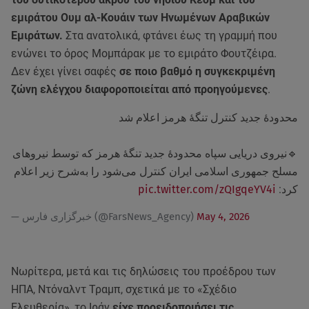
εμιράτου Ουμ αλ-Κουάιν των Ηνωμένων Αραβικών
Εμιράτων.
Στα ανατολικά, φτάνει έως τη γραμμή που
ενώνει το όρος Μομπάρακ με το εμιράτο Φουτζέιρα.
Δεν έχει γίνει σαφές
σε ποιο βαθμό η συγκεκριμένη
ζώνη ελέγχου διαφοροποιείται από προηγούμενες
.
محدودهٔ جدید کنترل تنگهٔ هرمز اعلام شد
🔹نیروی دریایی سپاه محدودهٔ جدید تنگهٔ هرمز که توسط نیروهای
مسلح جمهوری اسلامی ایران کنترل می‌شود را به‌شرح زیر اعلام
pic.twitter.com/zQIgqeYV4i
کرد:
— خبرگزاری فارس (@FarsNews_Agency)
May 4, 2026
Νωρίτερα, μετά και τις δηλώσεις του προέδρου των
ΗΠΑ, Ντόναλντ Τραμπ, σχετικά με το «Σχέδιο
Ελευθερία», το Ιράν
είχε προειδοποιήσει τις