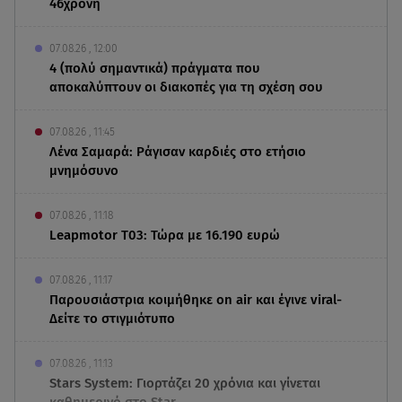
46χρονη
07.08.26 , 12:00
4 (πολύ σημαντικά) πράγματα που
αποκαλύπτουν οι διακοπές για τη σχέση σου
07.08.26 , 11:45
Λένα Σαμαρά: Ράγισαν καρδιές στο ετήσιο
μνημόσυνο
07.08.26 , 11:18
Leapmotor T03: Τώρα με 16.190 ευρώ
07.08.26 , 11:17
Παρουσιάστρια κοιμήθηκε on air και έγινε viral-
Δείτε το στιγμιότυπο
07.08.26 , 11:13
Stars System: Γιορτάζει 20 χρόνια και γίνεται
καθημερινό στο Star