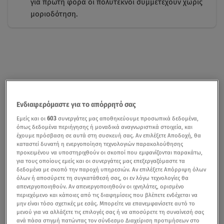
για πρώτη φορά οι πολύτεκνοι συμμετέχουν χωρίς
μοριοδότηση.
Ενδιαφερόμαστε για το απόρρητό σας
Εμείς και οι
603
συνεργάτες μας αποθηκεύουμε προσωπικά δεδομένα,
όπως δεδομένα περιήγησης ή μοναδικά αναγνωριστικά στοιχεία, και
έχουμε πρόσβαση σε αυτά στη συσκευή σας. Αν επιλέξετε Αποδοχή, θα
καταστεί δυνατή η ενεργοποίηση τεχνολογιών παρακολούθησης
προκειμένου να υποστηριχθούν οι σκοποί που εμφανίζονται παρακάτω,
για τους οποίους εμείς και οι συνεργάτες μας επεξεργαζόμαστε τα
δεδομένα με σκοπό την παροχή υπηρεσιών. Αν επιλέξετε Απόρριψη όλων
όλων ή αποσύρετε τη συγκατάθεσή σας, οι εν λόγω τεχνολογίες θα
απενεργοποιηθούν. Αν απενεργοποιηθούν οι ιχνηλάτες, ορισμένο
περιεχόμενο και κάποιες από τις διαφημίσεις που βλέπετε ενδέχεται να
μην είναι τόσο σχετικές με εσάς. Μπορείτε να επανεμφανίσετε αυτό το
μενού για να αλλάξετε τις επιλογές σας ή να αποσύρετε τη συναίνεσή σας
ανά πάσα στιγμή πατώντας τον σύνδεσμο Διαχείριση προτιμήσεων στο