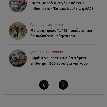
Πάρτι φοροδιαφυγής από τους
σ’ αρέσει αυτό;»
influencers - Έπιασε δουλειά η ΑΑΔΕ
07.08.26 , 10:05
DS N°7 ÉLYSÉE: Για τον πρόεδρο της Γαλλικής
22.10.24
ΟΙΚΟΝΟΜΙΑ
Δημοκρατίας
Μείωση τιμών: Τα 123 προϊόντα που
θα πωλούνται φθηνότερα
18.09.24
ΟΙΚΟΝΟΜΙΑ
Gigabit Voucher: Πώς θα πάρετε
επιδότηση 200 ευρώ για γρήγορο