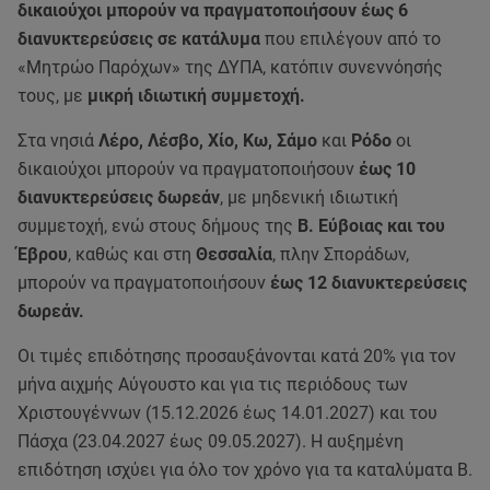
δικαιούχοι μπορούν να πραγματοποιήσουν έως 6
διανυκτερεύσεις σε κατάλυμα
που επιλέγουν από το
«Μητρώο Παρόχων» της ΔΥΠΑ, κατόπιν συνεννόησής
τους, με
μικρή ιδιωτική συμμετοχή.
Στα νησιά
Λέρο, Λέσβο, Χίο, Κω, Σάμο
και
Ρόδο
οι
δικαιούχοι μπορούν να πραγματοποιήσουν
έως 10
διανυκτερεύσεις δωρεάν
, με μηδενική ιδιωτική
συμμετοχή, ενώ στους δήμους της
Β. Εύβοιας και του
Έβρου
, καθώς και στη
Θεσσαλία
, πλην Σποράδων,
μπορούν να πραγματοποιήσουν
έως 12 διανυκτερεύσεις
δωρεάν.
Οι τιμές επιδότησης προσαυξάνονται κατά 20% για τον
μήνα αιχμής Αύγουστο και για τις περιόδους των
Χριστουγέννων (15.12.2026 έως 14.01.2027) και του
Πάσχα (23.04.2027 έως 09.05.2027). Η αυξημένη
επιδότηση ισχύει για όλο τον χρόνο για τα καταλύματα Β.