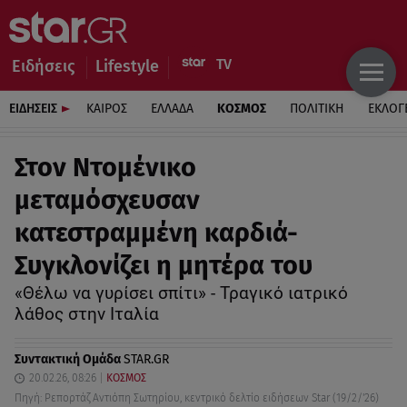
Ειδήσεις
Lifestyle
ΕΙΔΗΣΕΙΣ
ΚΑΙΡΟΣ
ΕΛΛΑΔΑ
ΚΟΣΜΟΣ
ΠΟΛΙΤΙΚΗ
ΕΚΛΟΓ
Στον Ντομένικο
μεταμόσχευσαν
κατεστραμμένη καρδιά-
Συγκλονίζει η μητέρα του
«Θέλω να γυρίσει σπίτι» - Τραγικό ιατρικό
λάθος στην Ιταλία
Συντακτική Ομάδα
STAR.GR
20.02.26, 08:26
ΚΟΣΜΟΣ
Πηγή: Ρεπορτάζ Αντιόπη Σωτηρίου, κεντρικό δελτίο ειδήσεων Star (19/2/'26)