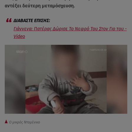
αντέξει δεύτερη μεταμόσχευση.
Γιάννενα: Πατέρας Δώρισε Το Νεφρό Του Στον Γιο του -
Video
Ο μικρός Ντομένικο