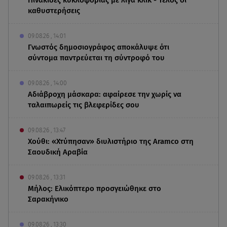
Πινακίδες κυκλοφορίας με λίγα κλικ - Τέλος οι
καθυστερήσεις
09.08.26 , 14:01
Γνωστός δημοσιογράφος αποκάλυψε ότι
σύντομα παντρεύεται τη σύντροφό του
09.08.26 , 14:00
Αδιάβροχη μάσκαρα: αφαίρεσε την χωρίς να
ταλαιπωρείς τις βλεφερίδες σου
09.08.26 , 13:47
Χούθι: «Χτύπησαν» διυλιστήριο της Aramco στη
Σαουδική Αραβία
09.08.26 , 13:31
Μήλος: Ελικόπτερο προσγειώθηκε στο
Σαρακήνικο
09.08.26 , 13:30