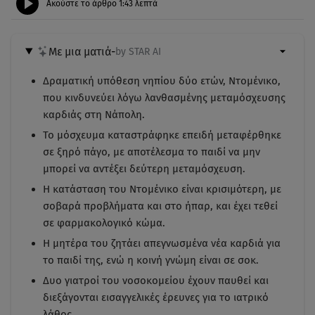
Ακούστε το άρθρο
1:43
λεπτά
Με μια ματιά
-
by STAR AI
Δραματική υπόθεση νηπίου δύο ετών, Ντομένικο,
που κινδυνεύει λόγω λανθασμένης μεταμόσχευσης
καρδιάς στη Νάπολη.
Το μόσχευμα καταστράφηκε επειδή μεταφέρθηκε
σε ξηρό πάγο, με αποτέλεσμα το παιδί να μην
μπορεί να αντέξει δεύτερη μεταμόσχευση.
Η κατάσταση του Ντομένικο είναι κρισιμότερη, με
σοβαρά προβλήματα και στο ήπαρ, και έχει τεθεί
σε φαρμακολογικό κώμα.
Η μητέρα του ζητάει απεγνωσμένα νέα καρδιά για
το παιδί της, ενώ η κοινή γνώμη είναι σε σοκ.
Δυο γιατροί του νοσοκομείου έχουν παυθεί και
διεξάγονται εισαγγελικές έρευνες για το ιατρικό
λάθος.