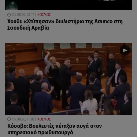
09.08.26, 13:47
ΚΟΣΜΟΣ
Χούθι: «Χτύπησαν» διυλιστήριο της Aramco στη
Σαουδική Αραβία
09.08.26, 11:38
ΚΟΣΜΟΣ
Κόσοβο: Βουλευτές πέταξαν αυγά στον
υπηρεσιακό πρωθυπουργό