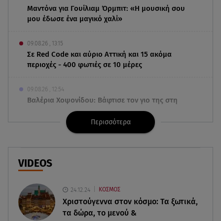
Μαντόνα για Γουίλιαμ Όρμπιτ: «Η μουσική σου
μου έδωσε ένα μαγικό χαλί»
09.08.26 , 13:15
Σε Red Code και αύριο Αττική και 15 ακόμα
περιοχές - 400 φωτιές σε 10 μέρες
09.08.26 , 12:54
Βαλέρια Χοψονίδου: Βάφτισε τον γιο της στη
Βουλιαγμένη - Το όνομα που πήρε
Περισσότερα
09.08.26 , 12:44
Ερυθρός Σταυρός: Άγρια επίθεση σε νοσηλεύτρια
στα Επείγοντα
VIDEOS
09.08.26 , 12:28
24.12.24
ΚΟΣΜΟΣ
Πάρος: Χωρίς ναυαγοσώστη η πισίνα του beach
Χριστούγεννα στον κόσμο: Tα ξωτικά,
bar όπου πνίγηκε ο 4χρονος
τα δώρα, το μενού &