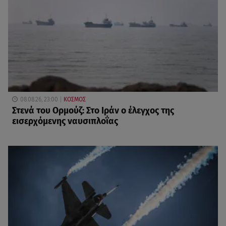
08.08.26, 23:00
ΚΟΣΜΟΣ
Στενά του Ορμούζ: Στο Ιράν ο έλεγχος της
εισερχόμενης ναυσιπλοΐας