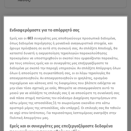
Ενδιαφερόμαστε για το απόρρητό σας
Εμείς και οι
603
συνεργάτες μας αποθηκεύουμε προσωπικά δεδομένα,
όπως δεδομένα περιήγησης ή μοναδικά αναγνωριστικά στοιχεία, και
έχουμε πρόσβαση σε αυτά στη συσκευή σας. Αν επιλέξετε Αποδοχή, θα
καταστεί δυνατή η ενεργοποίηση τεχνολογιών παρακολούθησης
προκειμένου να υποστηριχθούν οι σκοποί που εμφανίζονται παρακάτω,
για τους οποίους εμείς και οι συνεργάτες μας επεξεργαζόμαστε τα
δεδομένα με σκοπό την παροχή υπηρεσιών. Αν επιλέξετε Απόρριψη όλων
όλων ή αποσύρετε τη συγκατάθεσή σας, οι εν λόγω τεχνολογίες θα
απενεργοποιηθούν. Αν απενεργοποιηθούν οι ιχνηλάτες, ορισμένο
περιεχόμενο και κάποιες από τις διαφημίσεις που βλέπετε ενδέχεται να
μην είναι τόσο σχετικές με εσάς. Μπορείτε να επανεμφανίσετε αυτό το
μενού για να αλλάξετε τις επιλογές σας ή να αποσύρετε τη συναίνεσή σας
ανά πάσα στιγμή πατώντας τον σύνδεσμο Διαχείριση προτιμήσεων στο
κάτω μέρος της ιστοσελίδας [ή το αιωρούμενο εικονίδιο στο κάτω
αριστερό μέρος της ιστοσελίδας, εάν υπάρχει]. Οι επιλογές σας θα τεθούν
σε ισχύ στον Ιστότοπος. Για περισσότερες λεπτομέρειες ανατρέξτε στην
Πολιτική Απορρήτου μας.
Εμείς και οι συνεργάτες μας επεξεργαζόμαστε δεδομένα