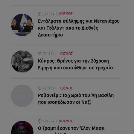
09.08.26 , 12:20
Hyundai και Healthy Seas: Καθάρισαν 36 τόνους
21.11.24
ΚΟΣΜΟΣ
θαλάσσια απορρίμματα
Εντάλματα σύλληψης για Νετανιάχου
και Γκάλαντ από το Διεθνές
09.08.26 , 12:13
Δικαστήριο
Οι ερωτικές προβλέψεις για την εβδομάδα
10/08/2026 - 16/08/2026
18.11.24
ΚΟΣΜΟΣ
09.08.26 , 12:00
Κύπρος: Θρήνος για την 20χρονη
Πώς να αποσυνδεθείς (ρεαλιστικά) από το άγχος
Ειρήνη που σκοτώθηκε σε τροχαίο
στις διακοπές
09.08.26 , 11:55
18.11.24
ΚΟΣΜΟΣ
Διακοπές στην Κρήτη κάνει ο πρωθυπουργός
Ροβανιέμι: Το χωριό του Άη Βασίλη
που ισοπέδωσαν οι Ναζί
13.11.24
ΚΟΣΜΟΣ
O Τραμπ έκανε τον Έλον Μασκ