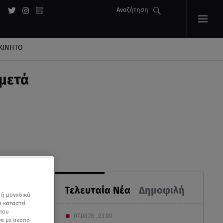
Αναζήτηση
ΚΙΝΗΤΟ
 μετά
Τελευταία Νέα
Δημοφιλή
 ή μοναδικά
α καταστεί
 που
07.08.26 , 03:00
να με σκοπό