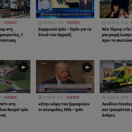
2
ΚΟΣΜΟΣ
06.08.26, 17:43
ΚΟΣΜΟΣ
06.08.26, 11:48
αμ στη
Συμφωνία Ιράν – Ομάν για τα
Νέα Υόρκη: «Τα 
τραυματίες, 7
Στενά του Ορμούζ
μια μικρή ίωση»
ατάσταση
πριν τα σκοτώσ
6
ΚΟΣΜΟΣ
05.08.26, 21:41
ΚΟΣΜΟΣ
05.08.26, 19:00
πίτι στη
«Στην κόψη του ξυραφιού»
Λονδίνο: Γυναίκ
ίνα: Νεκρά τρία
οι συνομιλίες ΗΠΑ – Ιράν
και τραυμάτισε 
ειας
άνδρες