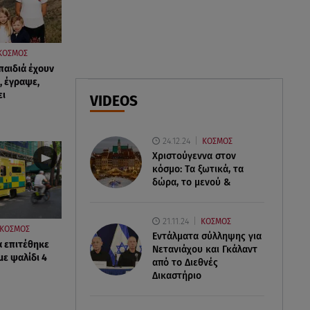
ελικόπτερα στη φωτιά και ο
ρόλος του «συνδέσμου»
ΚΟΣΜΟΣ
06.08.26 , 20:16
παιδιά έχουν
Αθηνά Οικονομάκου από την
, έγραψε,
Μπόρα Μπόρα: «Έσκασε όλη η
ει
VIDEOS
κούραση του χειμώνα»
06.08.26 , 20:04
24.12.24
ΚΟΣΜΟΣ
Σαμοθράκη: Συγκλονιστική
Χριστούγεννα στον
διάσωση 15χρονης από
κόσμο: Tα ξωτικά, τα
δύσβατο φαράγγι
δώρα, το μενού &
21.11.24
ΚΟΣΜΟΣ
ΚΟΣΜΟΣ
Εντάλματα σύλληψης για
α επιτέθηκε
Νετανιάχου και Γκάλαντ
με ψαλίδι 4
από το Διεθνές
Δικαστήριο