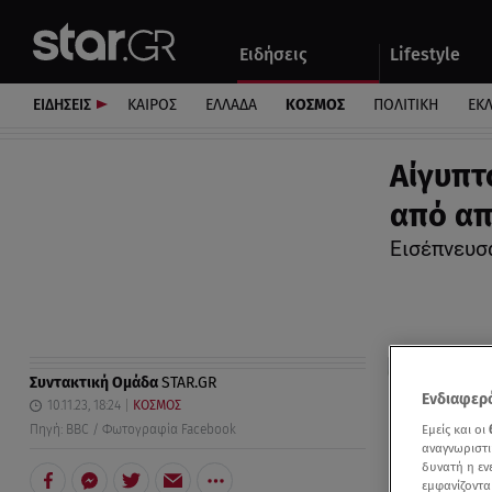
Αθλητικά
Quiz
Ειδήσεις
Lifestyle
Αυτοκίνητο
ΕΙΔΗΣΕΙΣ
ΚΑΙΡΟΣ
ΕΛΛΑΔΑ
ΚΟΣΜΟΣ
ΠΟΛΙΤΙΚΗ
ΕΚ
Αίγυπτ
από απ
Εισέπνευσ
Συντακτική Ομάδα
STAR.GR
Ενδιαφερό
10.11.23, 18:24
ΚΟΣΜΟΣ
Εμείς και οι
Πηγή: BBC / Φωτογραφία Facebook
αναγνωριστι
δυνατή η ε
εμφανίζοντα