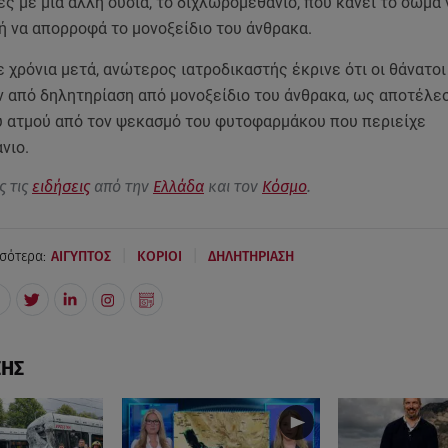
ς με μια άλλη ουσία, το διχλωρομεθάνιο, που κάνει το σώμα 
ή να απορροφά το μονοξείδιο του άνθρακα.
 χρόνια μετά, ανώτερος ιατροδικαστής έκρινε ότι οι θάνατοι
 από δηλητηρίαση από μονοξείδιο του άνθρακα, ως αποτέλε
υ ατμού από τον ψεκασμό του φυτοφαρμάκου που περιείχε
νιο.
ς τις
ειδήσεις
από την
Ελλάδα
και τον
Κόσμο
.
|
|
σότερα:
ΑΙΓΥΠΤΟΣ
ΚΟΡΙΟΙ
ΔΗΛΗΤΗΡΙΑΣΗ
ΣΗΣ