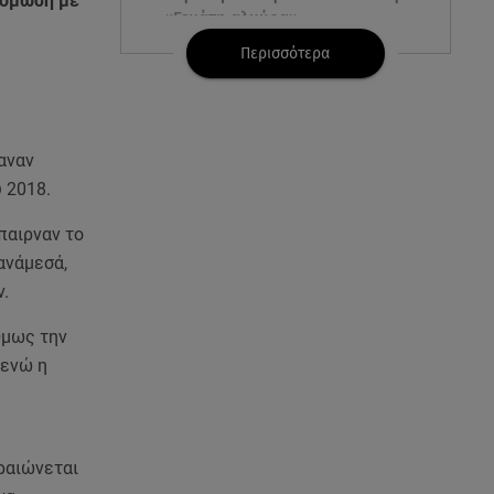
τόμωση με
«Γεμάτη αλμύρα»
Περισσότερα
06.08.26 , 22:10
Κλήρωση Τζόκερ 6/8/2026: Οι
τυχεροί αριθμοί για τα
2.500.000 ευρώ
αναν
 2018.
06.08.26 , 22:02
Σύγκρουση τραμ στη Γερμανία:
παιρναν το
25 τραυματίες, 7 σε σοβαρή
ανάμεσά,
κατάσταση
.
06.08.26 , 21:59
Όμως την
Νέες τουρκικές προκλήσεις στο
 ενώ η
Αιγαίο - Αερομαχία με ελληνικά
F-16
06.08.26 , 21:31
ραιώνεται
Τροχαίο για τον Mike - Η