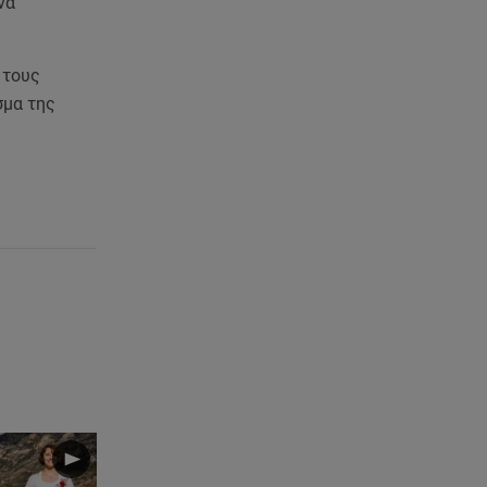
να
ανακοίνωση του ράπερ στα
social media
 τους
06.08.26 , 21:22
σμα της
Ισραήλ - Κύπρος - Κρήτη: Το
μεγαλύτερο υποθαλάσσιο
καλώδιο στον κόσμο
06.08.26 , 21:07
Motor Oil: Δωρεά
πυροσβεστικών οχημάτων και
εξοπλισμού στον Άγιο Βασίλειο
06.08.26 , 20:49
Άκης Παυλόπουλος: Η τρυφερή
εξομολόγηση της συζύγου του,
Ελένης Φωτοπούλου
06.08.26 , 20:25
Πώς επικοινωνούν τα