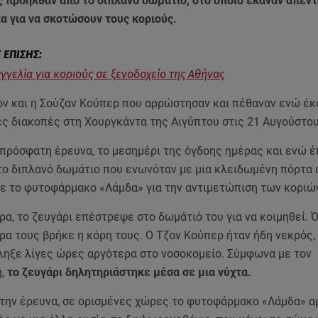
ς προήλθαν από το διπλανό δωμάτιο, στο οποίο έκαναν απεν
 για να σκοτώσουν τους κοριούς.
γγελία για κοριούς σε ξενοδοχείο της Αθήνας
ον και η Σούζαν Κούπερ που αρρώστησαν και πέθαναν ενώ έκ
ές διακοπές στη Χουργκάντα της Αιγύπτου στις 21 Αυγούστου
πρόσφατη έρευνα, το μεσημέρι της όγδοης ημέρας και ενώ έ
 το διπλανό δωμάτιο που ενωνόταν με μια κλειδωμένη πόρτα 
ε το φυτοφάρμακο «Λάμδα» για την αντιμετώπιση των κοριών
α, το ζευγάρι επέστρεψε στο δωμάτιό του για να κοιμηθεί. 
ρα τους βρήκε η κόρη τους. Ο Τζον Κούπερ ήταν ήδη νεκρός,
ληξε λίγες ώρες αργότερα στο νοσοκομείο. Σύμφωνα με τον
ή,
το ζευγάρι δηλητηριάστηκε μέσα σε μια νύχτα.
την έρευνα, σε ορισμένες χώρες το φυτοφάρμακο «Λάμδα» α