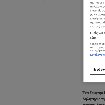
την παροχή 
τεχνολογίες
διαφημίσεις
για να αλλά
Διαχείριση 
της ιστοσελί
ανατρέξτε σ
Εμείς και
εξής:
Χρήση επακ
ταυτότητας.
περιεχόμενο
Κατάλογος 
Εμφάνισ
Επιδημία κοριώ
Ένα ζευγάρι
δηλητηρίαση