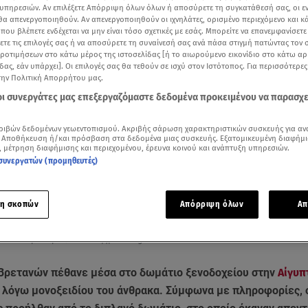
υπηρεσιών. Αν επιλέξετε Απόρριψη όλων όλων ή αποσύρετε τη συγκατάθεσή σας, οι ε
 θα απενεργοποιηθούν. Αν απενεργοποιηθούν οι ιχνηλάτες, ορισμένο περιεχόμενο και κά
 που βλέπετε ενδέχεται να μην είναι τόσο σχετικές με εσάς. Μπορείτε να επανεμφανίσετ
ξετε τις επιλογές σας ή να αποσύρετε τη συναίνεσή σας ανά πάσα στιγμή πατώντας τον
προτιμήσεων στο κάτω μέρος της ιστοσελίδας [ή το αιωρούμενο εικονίδιο στο κάτω α
δας, εάν υπάρχει]. Οι επιλογές σας θα τεθούν σε ισχύ στον Ιστότοπος. Για περισσότερε
την Πολιτική Απορρήτου μας.
 οι συνεργάτες μας επεξεργαζόμαστε δεδομένα προκειμένου να παρασχ
ριβών δεδομένων γεωεντοπισμού. Ακριβής σάρωση χαρακτηριστικών συσκευής για αν
 Αποθήκευση ή/και πρόσβαση στα δεδομένα μιας συσκευής. Εξατομικευμένη διαφήμι
, μέτρηση διαφήμισης και περιεχομένου, έρευνα κοινού και ανάπτυξη υπηρεσιών.
συνεργατών (προμηθευτές)
Δείτε περισσότερα άρθρα μας στα αποτελέσματα αναζήτησης
Add star.gr on Google
η σκοπών
Απόρριψη όλων
Απ
ν και στην Αθήνα / Βίντεο αρχείου Mega
 Βρετανών πέθανε μέσα στο δωμάτιο ξενοδοχείου στην
Αίγυπ
 λόγω μονοξειδίου του άνθρακα. Σύμφωνα με πληροφορίες, 