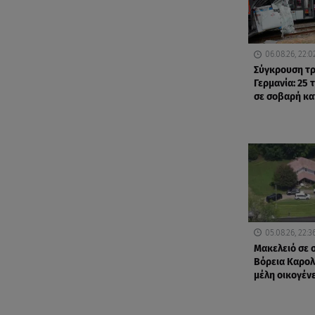
06.08.26, 22:0
Σύγκρουση τρ
Γερμανία: 25 
σε σοβαρή κ
05.08.26, 22:3
Μακελειό σε σ
Βόρεια Καρολ
μέλη οικογέν