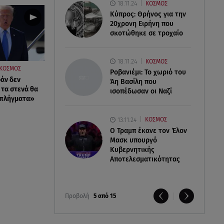
18.11.24
ΚΟΣΜΟΣ
Κύπρος: Θρήνος για την
20χρονη Ειρήνη που
σκοτώθηκε σε τροχαίο
18.11.24
ΚΟΣΜΟΣ
ΚΟΣΜΟΣ
Ροβανιέμι: Το χωριό του
ράν δεν
Άη Βασίλη που
 τα στενά θα
ισοπέδωσαν οι Ναζί
 πλήγματα»
13.11.24
ΚΟΣΜΟΣ
O Τραμπ έκανε τον Έλον
Μασκ υπουργό
Κυβερνητικής
Αποτελεσματικότητας
Προβολή
5 από 15