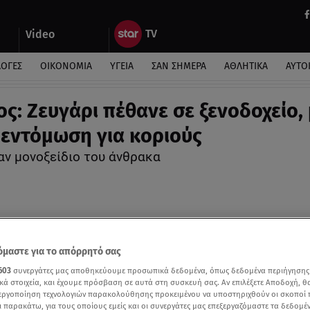
Video
ΛΟΓΕΣ
ΟΙΚΟΝΟΜΙΑ
ΥΓΕΙΑ
ΣΑΝ ΣΗΜΕΡΑ
ΑΘΛΗΤΙΚΑ
ΑΥΤΟ
ος: Ζευγάρι πέθανε σε ξενοδοχείο,
εντόμωση για κοριούς
αν μονοξείδιο του άνθρακα
μαστε για το απόρρητό σας
603
συνεργάτες μας αποθηκεύουμε προσωπικά δεδομένα, όπως δεδομένα περιήγησης
κά στοιχεία, και έχουμε πρόσβαση σε αυτά στη συσκευή σας. Αν επιλέξετε Αποδοχή, θ
νεργοποίηση τεχνολογιών παρακολούθησης προκειμένου να υποστηριχθούν οι σκοποί
ι παρακάτω, για τους οποίους εμείς και οι συνεργάτες μας επεξεργαζόμαστε τα δεδομέ