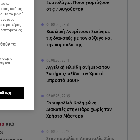
Εορτολόγιο: Ποιοι γιορτάζουν
ν λόγω
στις 7 Αυγούστου
ποιες από τις
ε αυτό το μενού
 σύνδεσμο
ριστερό μέρος
06.08.26 , 23:41
ς λεπτομέρειες
Βασιλική Ανδρίτσου: Ξεκίνησε
τις διακοπές με τον σύζυγο και
εθούν τα
την κορούλα της
αγνώριση
06.08.26 , 23:11
ση και
Αγγελική Ηλιάδη ανήμερα του
Σωτήρος: «Είδα τον Χριστό
μπροστά μου!»
οδοχή
06.08.26 , 22:39
Γαρυφαλλιά Καληφώνη:
Διακοπές στην Πάρο χωρίς τον
Χρήστο Μάστορα
το
από
οι
06.08.26 , 22:12
Στην παραλία η Αποστολία Ζώη: