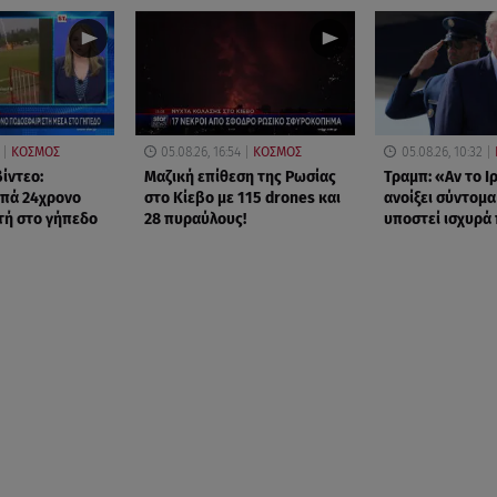
ΚΟΣΜΟΣ
05.08.26, 16:54
ΚΟΣΜΟΣ
05.08.26, 10:32
ίντεο:
Μαζική επίθεση της Ρωσίας
Τραμπ: «Αν το Ι
υπά 24χρονο
στο Κίεβο με 115 drones και
ανοίξει σύντομα
τή στο γήπεδο
28 πυραύλους!
υποστεί ισχυρά