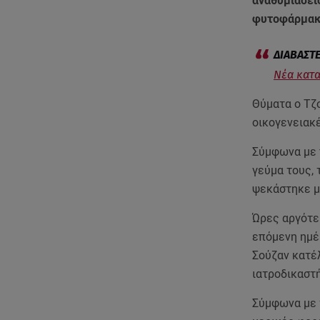
αναθυμιάσει
φυτοφάρμακα
Νέα κατα
Θύματα ο Τζ
οικογενειακ
Σύμφωνα με 
γεύμα τους,
ψεκάστηκε μ
Ώρες αργότερ
επόμενη ημέ
Σούζαν κατέ
ιατροδικαστ
Σύμφωνα με 