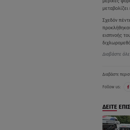
μερικές φορέ
μεταβολίζει 
Σχεδόν πέντε
προκλήθηκαν
εισπνοής το
διχλωρομεθά
Διαβάστε όλε
Διαβάστε περισ
Follow us:
ΔΕΙΤΕ ΕΠΙ