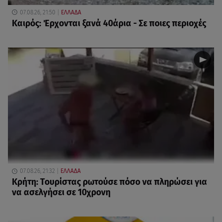
07.08.26, 21:50
ΕΛΛΑΔΑ
Καιρός: Έρχονται ξανά 40άρια - Σε ποιες περιοχές
07.08.26, 21:32
ΕΛΛΑΔΑ
Κρήτη: Τουρίστας ρωτούσε πόσο να πληρώσει για
να ασελγήσει σε 10χρονη