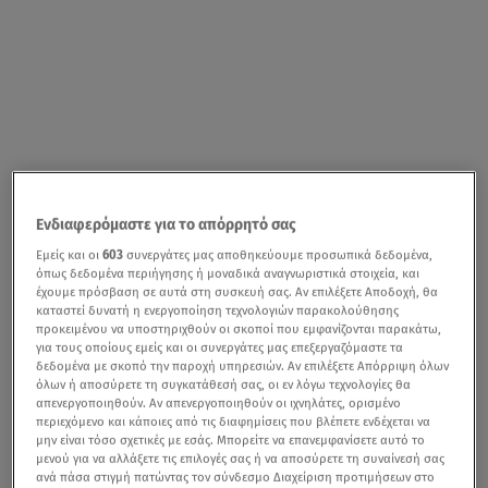
Ενδιαφερόμαστε για το απόρρητό σας
Εμείς και οι
603
συνεργάτες μας αποθηκεύουμε προσωπικά δεδομένα,
όπως δεδομένα περιήγησης ή μοναδικά αναγνωριστικά στοιχεία, και
έχουμε πρόσβαση σε αυτά στη συσκευή σας. Αν επιλέξετε Αποδοχή, θα
καταστεί δυνατή η ενεργοποίηση τεχνολογιών παρακολούθησης
προκειμένου να υποστηριχθούν οι σκοποί που εμφανίζονται παρακάτω,
για τους οποίους εμείς και οι συνεργάτες μας επεξεργαζόμαστε τα
δεδομένα με σκοπό την παροχή υπηρεσιών. Αν επιλέξετε Απόρριψη όλων
όλων ή αποσύρετε τη συγκατάθεσή σας, οι εν λόγω τεχνολογίες θα
απενεργοποιηθούν. Αν απενεργοποιηθούν οι ιχνηλάτες, ορισμένο
περιεχόμενο και κάποιες από τις διαφημίσεις που βλέπετε ενδέχεται να
μην είναι τόσο σχετικές με εσάς. Μπορείτε να επανεμφανίσετε αυτό το
μενού για να αλλάξετε τις επιλογές σας ή να αποσύρετε τη συναίνεσή σας
ανά πάσα στιγμή πατώντας τον σύνδεσμο Διαχείριση προτιμήσεων στο