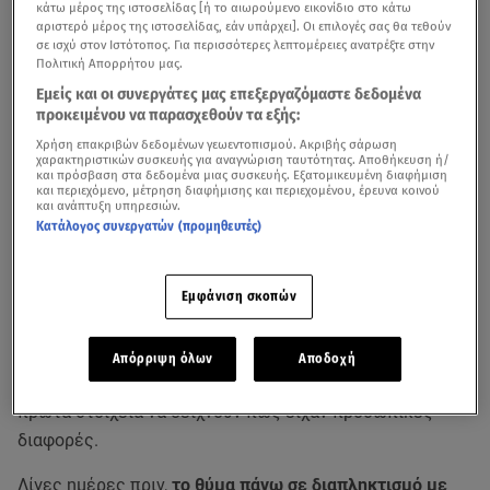
κάτω μέρος της ιστοσελίδας [ή το αιωρούμενο εικονίδιο στο κάτω
αριστερό μέρος της ιστοσελίδας, εάν υπάρχει]. Οι επιλογές σας θα τεθούν
σε ισχύ στον Ιστότοπος. Για περισσότερες λεπτομέρειες ανατρέξτε στην
Πολιτική Απορρήτου μας.
Εμείς και οι συνεργάτες μας επεξεργαζόμαστε δεδομένα
προκειμένου να παρασχεθούν τα εξής:
Χρήση επακριβών δεδομένων γεωεντοπισμού. Ακριβής σάρωση
χαρακτηριστικών συσκευής για αναγνώριση ταυτότητας. Αποθήκευση ή/
και πρόσβαση στα δεδομένα μιας συσκευής. Εξατομικευμένη διαφήμιση
και περιεχόμενο, μέτρηση διαφήμισης και περιεχομένου, έρευνα κοινού
και ανάπτυξη υπηρεσιών.
Κατάλογος συνεργατών (προμηθευτές)
Εμφάνιση σκοπών
Σοκαριστική
δολοφονία
συγκλονίζει το
Έλος Κισσάμου
στα
Χανιά
. Κατά τη διάρκεια της
γιορτής Κάστανου.
Απόρριψη όλων
Αποδοχή
Άνδρας δολοφόνησε τον ξάδερφό του εξ επαφής
, με τα
πρώτα στοιχεία να δείχνουν πως είχαν προσωπικές
διαφορές.
Λίγες ημέρες πριν,
το θύμα πάνω σε διαπληκτισμό με