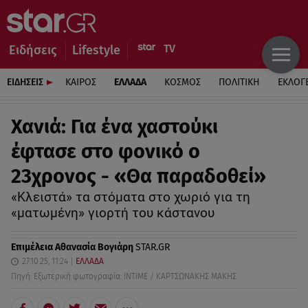
Ειδήσεις
Lifestyle
ΕΙΔΗΣΕΙΣ
ΚΑΙΡΟΣ
ΕΛΛΑΔΑ
ΚΟΣΜΟΣ
ΠΟΛΙΤΙΚΗ
ΕΚΛΟΓ
Χανιά: Για ένα χαστούκι
έφτασε στο φονικό ο
23χρονος - «Θα παραδοθεί»
«Κλειστά» τα στόματα στο χωριό για τη
«ματωμένη» γιορτή του κάστανου
Επιμέλεια
Αθανασία Βογιάρη
STAR.GR
27.10.25, 11:24
ΕΛΛΑΔΑ
Πηγή: Εξωτερική φωτογραφία: INTIME / ΚΑΡΤΣΩΝΑΚΗΣ ΜΑΚΗΣ