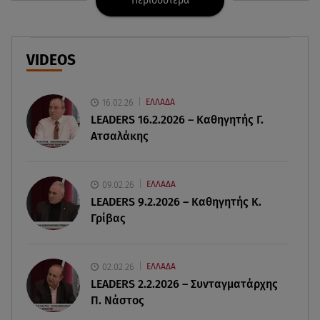
Περισσότερα
09.08.26 , 13:47
Χούθι: «Χτύπησαν» διυλιστήριο της Aramco στη
Σαουδική Αραβία
VIDEOS
09.08.26 , 13:31
Μήλος: Ελικόπτερο προσγειώθηκε στο
16.02.26
ΕΛΛΑΔΑ
Σαρακήνικο
LEADERS 16.2.2026 – Καθηγητής Γ.
Ατσαλάκης
09.08.26 , 13:30
Μαντόνα για Γουίλιαμ Όρμπιτ: «Η μουσική σου
μου έδωσε ένα μαγικό χαλί»
09.02.26
ΕΛΛΑΔΑ
LEADERS 9.2.2026 – Καθηγητής Κ.
Γρίβας
09.08.26 , 13:15
Σε Red Code και αύριο Αττική και 15 ακόμα
περιοχές - 400 φωτιές σε 10 μέρες
02.02.26
ΕΛΛΑΔΑ
LEADERS 2.2.2026 – Συνταγματάρχης
09.08.26 , 12:54
Π. Νάστος
Βαλέρια Χοψονίδου: Βάφτισε τον γιο της στη
Βουλιαγμένη - Το όνομα που πήρε