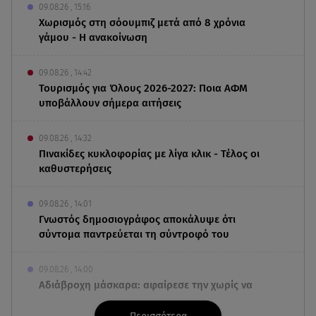
09.08.26 , 15:16
Χωρισμός στη σόουμπιζ μετά από 8 χρόνια
γάμου - Η ανακοίνωση
09.08.26 , 14:42
Τουρισμός για Όλους 2026-2027: Ποια ΑΦΜ
υποβάλλουν σήμερα αιτήσεις
09.08.26 , 14:32
Πινακίδες κυκλοφορίας με λίγα κλικ - Τέλος οι
καθυστερήσεις
09.08.26 , 14:01
Γνωστός δημοσιογράφος αποκάλυψε ότι
σύντομα παντρεύεται τη σύντροφό του
09.08.26 , 14:00
Αδιάβροχη μάσκαρα: αφαίρεσε την χωρίς να
ταλαιπωρείς τις βλεφερίδες σου