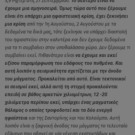
5,9 Ρίχτερ στις 27 Σεπτεμβρίου.
Το δεύτερο είναι να
έχουμε μια σμηνοσειρά. Όμως τώρα αυτό που ξέρουμε
είναι ότι υπάρχει μια ηφαιστειακή κρίση, έχει ξεκινήσει
μια κρίση
από την 1η Αυγούστου, 2 Αυγούστου με τα
δεδομένα τα δικά μας, τότε ξεκίνησε να υπάρχει διαστολή
του ηφαιστείου στην καλντέρα και δεν έχουμε δεδομένα
για το τι συμβαίνει στον υποθαλάσσιο χώρο. Δεν ξέρουμε τι
συμβαίνει εκεί. Πιθανότερο είναι
να έχουμε και εκεί
εξίσου παραμόρφωση του εδάφους του πυθμένα. Και
αυτή λοιπόν η σεισμικότητα σχετίζεται με την άνοδο
του μάγματος. Προκαλείται από αυτό. Είναι τεκτονικοί
οι σεισμοί εκεί, αλλά αυτή τη στιγμή προκαλούνται
επειδή σε βάθος αρκετών χιλιομέτρων, 12 -20
χιλιόμετρα περίπου εκεί, υπάρχει ένας μαγματικός
θάλαμος ο οποίος τροφοδοτεί και τα δύο ενεργά
ηφαίστεια
και της Σαντορίνης και του Κολούμπο. Αυτή
λοιπόν είναι η ξαφνική άνοδος του μάγματος το τελευταίο
εξάμηνο που οδηγεί σε μία γένεση εκατοντάδων και