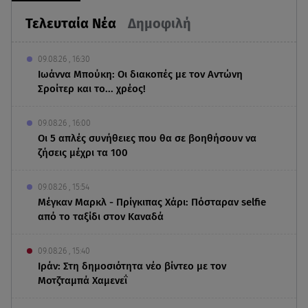
Τελευταία Νέα
Δημοφιλή
09.08.26 , 16:30
Ιωάννα Μπούκη: Οι διακοπές με τον Αντώνη
Σροίτερ και το... χρέος!
09.08.26 , 16:00
Οι 5 απλές συνήθειες που θα σε βοηθήσουν να
ζήσεις μέχρι τα 100
09.08.26 , 15:54
Μέγκαν Μαρκλ - Πρίγκιπας Χάρι: Πόσταραν selfie
από το ταξίδι στον Καναδά
09.08.26 , 15:40
Ιράν: Στη δημοσιότητα νέο βίντεο με τον
Μοτζταμπά Χαμενεΐ