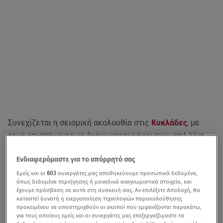
Συνεχίζεται η σεισμική ακολουθία στις
Κυκλάδες
, με
τους επιστήμονες να έχουν καταγράψει πριν από λίγα
λεπτά νέες δονήσεις
άνω των 4 Ρίχτερ. Κάτοικοι και
Ενδιαφερόμαστε για το απόρρητό σας
τουρίστες εγκαταλείπουν τη
Σαντορίνη
ενώ το πρωί
σημειώθηκε νέος σεισμός 4,9 Ρίχτερ στην
Ανάφη
.
Εμείς και οι
603
συνεργάτες μας αποθηκεύουμε προσωπικά δεδομένα,
όπως δεδομένα περιήγησης ή μοναδικά αναγνωριστικά στοιχεία, και
Πρόκειται για τη μεγαλύτερη δόνηση που έχει
έχουμε πρόσβαση σε αυτά στη συσκευή σας. Αν επιλέξετε Αποδοχή, θα
καταστεί δυνατή η ενεργοποίηση τεχνολογιών παρακολούθησης
σημειωθεί τις τελευταίες μέρες της έντονης σεισμικής
προκειμένου να υποστηριχθούν οι σκοποί που εμφανίζονται παρακάτω,
δραστηριότητας στην περιοχή.
για τους οποίους εμείς και οι συνεργάτες μας επεξεργαζόμαστε τα