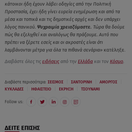
κάτοικοι ήδη έχουν λάβει οδηγίες από την Πολιτική
Προστασία, έχει ήδη γίνει ευρεία ενημέρωση και από τα
μέσα και τοπικά και τις δημοτικές αρχές και δεν υπάρχει
λόγος πανικού.
Ψυχραιμία χρειαζόμαστε.
Τώρα θα δούμε
πώς θα εξελιχθεί και αναλόγως θα πράξουμε. Αυτό που
πρέπει να ξέρετε εσείς και οι ακροατές είναι ότι
λαμβάνονται μέτρα για όλα τα πιθανά σενάρια»
κατέληξε.
Διαβάστε όλες τις
ειδήσεις
από την
Ελλάδα
και τον
Κόσμο
.
|
|
|
Διαβάστε περισσότερα:
ΣΕΙΣΜΟΣ
ΣΑΝΤΟΡΙΝΗ
ΑΜΟΡΓΟΣ
|
|
|
ΚΥΚΛΑΔΕΣ
ΗΦΑΙΣΤΕΙΟ
ΕΚΡΗΞΗ
ΤΣΟΥΝΑΜΙ
Follow us:
ΔΕΙΤΕ ΕΠΙΣΗΣ