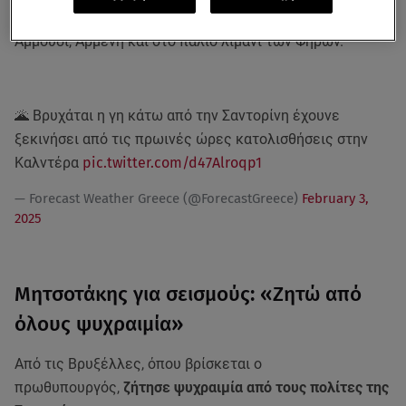
από το 112
για κίνδυνο κατολισθήσεων στις περιοχές
Αμμούδι, Αρμένη και στο παλιό λιμάνι των Φηρών.
🌋 Βρυχάται η γη κάτω από την Σαντορίνη έχουνε
ξεκινήσει από τις πρωινές ώρες κατολισθήσεις στην
Καλντέρα
pic.twitter.com/d47Alroqp1
— Forecast Weather Greece (@ForecastGreece)
February 3,
2025
Μητσοτάκης για σεισμούς: «Ζητώ από
όλους ψυχραιμία»
Από τις Βρυξέλλες, όπου βρίσκεται ο
πρωθυπουργός,
ζήτησε ψυχραιμία από τους πολίτες της