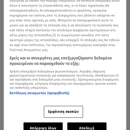
δεδομένα με σκοπό την παροχή υπηρεσιών. Αν επιλέξετε Απόρριψη όλων
Αρχικά το μέγεθος του σεισμού είχε μετρηθεί στα 5,1
όλων ή αποσύρετε τη συγκατάθεσή σας, οι εν λόγω τεχνολογίες θα
απενεργοποιηθούν. Αν απενεργοποιηθούν οι ιχνηλάτες, ορισμένο
Ρίχτερ.
Το επίκεντρο εντοπίστηκε 19 χλμ. Βόρεια
περιεχόμενο και κάποιες από τις διαφημίσεις που βλέπετε ενδέχεται να
μην είναι τόσο σχετικές με εσάς. Μπορείτε να επανεμφανίσετε αυτό το
Βορειοδυτικά της Ανάφης.
μενού για να αλλάξετε τις επιλογές σας ή να αποσύρετε τη συναίνεσή σας
ανά πάσα στιγμή πατώντας τον σύνδεσμο Διαχείριση προτιμήσεων στο
Στις 14:20 σημειώθηκε και νέος σεισμός κοντά στην
κάτω μέρος της ιστοσελίδας [ή το αιωρούμενο εικονίδιο στο κάτω
Αμοργό αυτή τη φορά.
Η αυτόματη λύση του
αριστερό μέρος της ιστοσελίδας, εάν υπάρχει]. Οι επιλογές σας θα τεθούν
σε ισχύ στον Ιστότοπος. Για περισσότερες λεπτομέρειες ανατρέξτε στην
Γεωδυναμικού Ινστιτούτου έδωσε το
μέγεθος του
Πολιτική Απορρήτου μας.
σεισμού στα 4,9 Ρίχτερ,
με το επίκεντρο να εντοπίζεται
Εμείς και οι συνεργάτες μας επεξεργαζόμαστε δεδομένα
σε θαλάσσια περιοχή στα 19 χιλιόμετρα, νότια-
προκειμένου να παρασχεθούν τα εξής:
νοτιοδυτικά της Αρκεσίνης Αμοργού και το εστιακό
Χρήση επακριβών δεδομένων γεωεντοπισμού. Ακριβής σάρωση
χαρακτηριστικών συσκευής για αναγνώριση ταυτότητας. Αποθήκευση ή/
βάθος στα 10 χιλιόμετρα.
και πρόσβαση στα δεδομένα μιας συσκευής. Εξατομικευμένη διαφήμιση
και περιεχόμενο, μέτρηση διαφήμισης και περιεχομένου, έρευνα κοινού
και ανάπτυξη υπηρεσιών.
Κατάλογος συνεργατών (προμηθευτές)
Σαντορίνη: Πάνω από 500 σεισμοί – Εγκαταλείπουν
άρον άρον το νησί
Εμφάνιση σκοπών
Οι συνεχείς σεισμικές δονήσεις προκάλεσαν
κατολίσθηση στην Καλντέρα,
ενώ εστάλη και
μήνυμα
Απόρριψη όλων
Αποδοχή