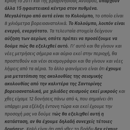
κρίση το 2011 και της βραχονησίδας Ανύδρου,
υπάρχουν
άλλα 15 ηφαιστειακά κέντρα στον πυθμένα.
Μεγαλύτερο από αυτά είναι το Κολούμπο,
το οποίο είναι
8 χιλιόμετρα βορειοανατολικά.
Το Κολούμπο, λοιπόν είναι
ενεργό, ενεργότατο.
Τα τελευταία στοιχεία δείχνουν
αύξηση των αερίων, οπότε πρέπει να προσέξουμε να
δούμε πώς θα εξελιχθεί αυτό.
Γι’ αυτό και θα γίνουν και
νέες μετρήσεις σήμερα και αύριο εκεί στην περιοχή, θα
προστεθούν και νέοι σεισμογράφοι και θα γίνουν και νέες
λήψεις από τα αέρια. Το άλλο φαινόμενο είναι ότι
έχουμε
μια μετατόπιση της ακολουθίας της σεισμικής
ακολουθίας από την καλντέρα της Σαντορίνης
βορειοανατολικά, με χιλιάδες σεισμούς εκεί μικρούς
και
χθες είχαμε 12 δονήσεις πάνω από 4, που σημαίνει ότι
υπάρχει μια εξέλιξη έντονη τώρα και εκεί έχουμε την
προσοχή μας να δούμε π
ώς θα εξελιχθεί αυτή η
κατάσταση, αν θα έχουμε δηλαδή συνεχείς τέτοιες
δονήσεις.
Καλό είναι ότι από χθες το βράδυ
δεν είχαμε