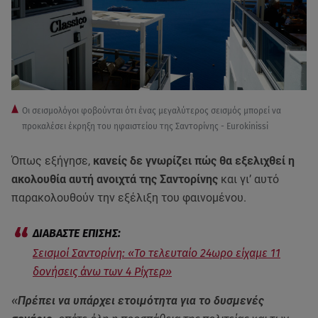
Οι σεισμολόγοι φοβούνται ότι ένας μεγαλύτερος σεισμός μπορεί να
προκαλέσει έκρηξη του ηφαιστείου της Σαντορίνης - Eurokinissi
Όπως εξήγησε,
κανείς δε γνωρίζει πώς θα εξελιχθεί η
ακολουθία αυτή ανοιχτά της Σαντορίνης
και γι’ αυτό
παρακολουθούν την εξέλιξη του φαινομένου.
Σεισμοί Σαντορίνη: «Το τελευταίο 24ωρο είχαμε 11
δονήσεις άνω των 4 Ρίχτερ»
«
Πρέπει να υπάρχει ετοιμότητα για το δυσμενές