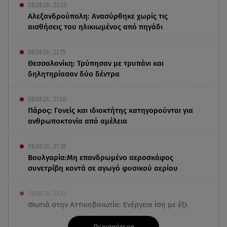
08.08.26 , 22:33
Αλεξανδρούπολη: Ανασύρθηκε χωρίς τις
αισθήσεις του ηλικιωμένος από πηγάδι
08.08.26 , 22:15
Θεσσαλονίκη: Τρύπησαν με τρυπάνι και
δηλητηρίασαν δύο δέντρα
08.08.26 , 21:50
Πάρος: Γονείς και ιδιοκτήτης κατηγορούνται για
ανθρωποκτονία από αμέλεια
08.08.26 , 21:38
Βουλγαρία:Μη επανδρωμένο αεροσκάφος
συνετρίβη κοντά σε αγωγό φυσικού αερίου
08.08.26 , 21:32
Φωτιά στην Αττικοβοιωτία: Ενέργεια ίση με έξι
ατομικές βόμβες