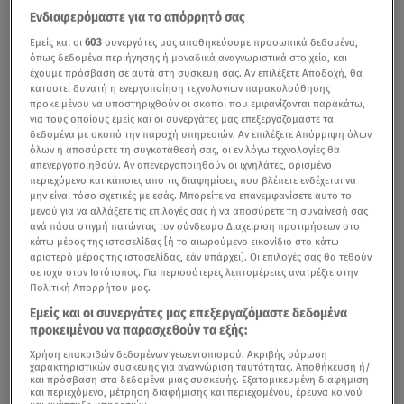
Ενδιαφερόμαστε για το απόρρητό σας
Εμείς και οι
603
συνεργάτες μας αποθηκεύουμε προσωπικά δεδομένα,
όπως δεδομένα περιήγησης ή μοναδικά αναγνωριστικά στοιχεία, και
έχουμε πρόσβαση σε αυτά στη συσκευή σας. Αν επιλέξετε Αποδοχή, θα
καταστεί δυνατή η ενεργοποίηση τεχνολογιών παρακολούθησης
προκειμένου να υποστηριχθούν οι σκοποί που εμφανίζονται παρακάτω,
για τους οποίους εμείς και οι συνεργάτες μας επεξεργαζόμαστε τα
δεδομένα με σκοπό την παροχή υπηρεσιών. Αν επιλέξετε Απόρριψη όλων
όλων ή αποσύρετε τη συγκατάθεσή σας, οι εν λόγω τεχνολογίες θα
απενεργοποιηθούν. Αν απενεργοποιηθούν οι ιχνηλάτες, ορισμένο
περιεχόμενο και κάποιες από τις διαφημίσεις που βλέπετε ενδέχεται να
Το νέο Opel Astra σχεδιάστηκε, εξελίχθηκε και
μην είναι τόσο σχετικές με εσάς. Μπορείτε να επανεμφανίσετε αυτό το
μενού για να αλλάξετε τις επιλογές σας ή να αποσύρετε τη συναίνεσή σας
κατασκευάζεται στην έδρα της Opel, το Rüsselsheim. Το
ανά πάσα στιγμή πατώντας τον σύνδεσμο Διαχείριση προτιμήσεων στο
best seller της compact κατηγορίας συνδυάζει
κάτω μέρος της ιστοσελίδας [ή το αιωρούμενο εικονίδιο στο κάτω
αριστερό μέρος της ιστοσελίδας, εάν υπάρχει]. Οι επιλογές σας θα τεθούν
προηγμένη τεχνολογία, υψηλά επίπεδα άνεσης και
σε ισχύ στον Ιστότοπος. Για περισσότερες λεπτομέρειες ανατρέξτε στην
πλήρη ελευθερία επιλογής ανάμεσα σε διαφορετικά
Πολιτική Απορρήτου μας.
συστήματα κίνησης — από αμιγώς ηλεκτρικό έως Plug-in
Εμείς και οι συνεργάτες μας επεξεργαζόμαστε δεδομένα
προκειμένου να παρασχεθούν τα εξής:
Hybrid, Hybrid 48V και αποδοτικούς κινητήρες
Χρήση επακριβών δεδομένων γεωεντοπισμού. Ακριβής σάρωση
εσωτερικής καύσης.
χαρακτηριστικών συσκευής για αναγνώριση ταυτότητας. Αποθήκευση ή/
και πρόσβαση στα δεδομένα μιας συσκευής. Εξατομικευμένη διαφήμιση
και περιεχόμενο, μέτρηση διαφήμισης και περιεχομένου, έρευνα κοινού