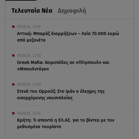
Τελευταία Νέα
Δημοφιλή
08.08.26 , 23:55
Αττική: Μπαράζ διαρρήξεων – Λεία 70.000 ευρώ
από μεζονέτα
08.08.26 , 23:30
Greek Mafia: Χειροπέδες σε «Πίτμπουλ» και
«Μπουλντόγκ»
08.08.26 , 23:00
Στενά του Ορμούζ: Στο Ιράν ο έλεγχος της
εισερχόμενης ναυσιπλοΐας
08.08.26 , 22:45
Κρήτη: Τι απαντά η ΕΛ.ΑΣ. για το βίντεο με τον
μεθυσμένο τουρίστα