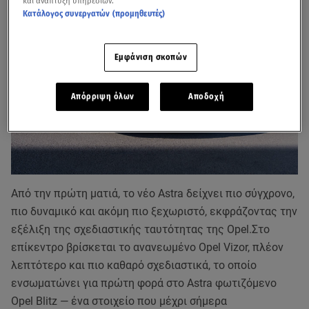
και ανάπτυξη υπηρεσιών.
Κατάλογος συνεργατών (προμηθευτές)
Εμφάνιση σκοπών
Απόρριψη όλων
Αποδοχή
Από την πρώτη ματιά, το νέο Astra δείχνει πιο σύγχρονο,
πιο δυναμικό και ακόμη πιο ξεχωριστό, εκφράζοντας την
εξέλιξη της σχεδιαστικής ταυτότητας της Opel.Στο
επίκεντρο βρίσκεται το ανανεωμένο Opel Vizor, πλέον
λεπτότερο και πιο καθαρό σχεδιαστικά, το οποίο
ενσωματώνει για πρώτη φορά στο Astra φωτιζόμενο
Opel Blitz — ένα στοιχείο που μέχρι σήμερα