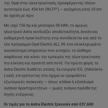
της Opel στην ηλεκτροκίνηση, προσφέροντας πλέον
αυτονομία έως 454 km (WLTP¹) — αυξημένη κατά 35 km
σε σχέση με πριν.
Με ισχύ 156 hp και μπαταρία 58 kWh, το αμιγώς
ηλεκτρικό Astra συνδυάζει αποδοτικότητα, άνεση και
καθημερινή πρακτικότητα, ενώ συνοδεύεται και από το
νέο πρόγραμμα Opel Electric ALL IN: ένα ολοκληρωμένο
οικοσύστημα υπηρεσιών που ενισχύει το αίσθημα
ασφάλειας και κάνει την εμπειρία της ηλεκτροκίνησης
πιο εύκολη και προσιτή από ποτέ. Για πρώτη φορά, το
Astra Electric διαθέτει επίσης λειτουργία V2L (Vehicle-to-
Load), επιτρέποντας στο όχημα να τροφοδοτεί
εξωτερικές συσκευές — όπως e-bikes ή εξοπλισμό
outdoor δραστηριοτήτων — χωρίς ανάγκη πρόσθετης
πηγής ενέργειας.
Οι τιμές για το Astra Electric ξεκινούν από €37.600