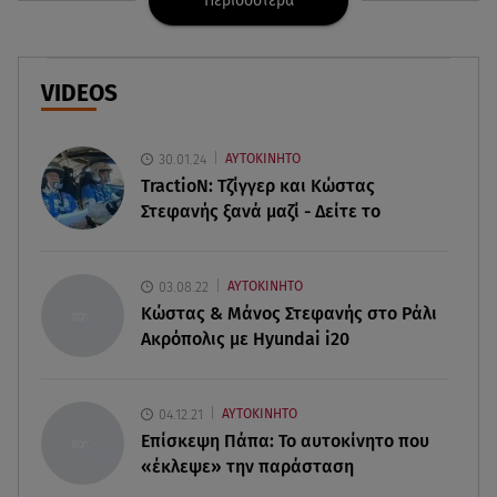
Περισσότερα
08.08.26 , 21:20
«Ισλαμικό ΝΑΤΟ»: Πώς επηρεάζεται η Ελλάδα
από τη νέα συμμαχία
VIDEOS
08.08.26 , 19:19
Τραγωδία στην Πάρο: Νεκρό 4χρονο παιδί σε
30.01.24
ΑΥΤΟΚΙΝΗΤΟ
πισίνα
TractioN: Τζίγγερ και Κώστας
Στεφανής ξανά μαζί - Δείτε το
08.08.26 , 18:51
BYD: Στην 91η θέση της λίστας Fortune Global
500 για το 2026
03.08.22
ΑΥΤΟΚΙΝΗΤΟ
Κώστας & Μάνος Στεφανής στο Ράλι
Ακρόπολις με Hyundai i20
08.08.26 , 17:45
Εριέττα Κούρκουλου: Η συγκινητική ανάρτηση
για τα 33α γενέθλιά της
04.12.21
ΑΥΤΟΚΙΝΗΤΟ
Επίσκεψη Πάπα: Το αυτοκίνητο που
08.08.26 , 17:44
«έκλεψε» την παράσταση
Νεκρή μεγαλόσωμη αρκούδα στην Καστοριά,
πιθανόν από πυροβολισμό